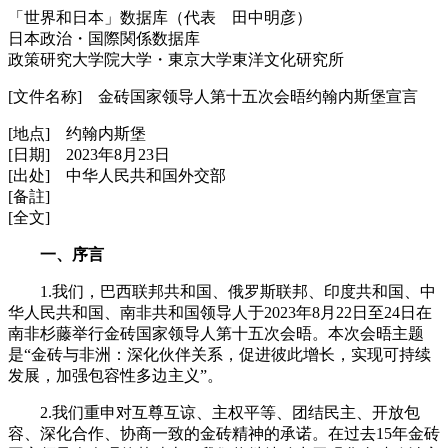
「世界和日本」数据库（代表 田中明彦）
日本政治・国際関係数据库
政策研究大学院大学・東京大学東洋文化研究所
[文件名称] 金砖国家领导人第十五次会晤约翰内斯堡宣言
[地点] 约翰内斯堡
[日期] 2023年8月23日
[出处] 中华人民共和国外交部
[备註]
[全文]
一、序言
1.我们，巴西联邦共和国、俄罗斯联邦、印度共和国、中
华人民共和国、南非共和国领导人于2023年8月22日至24日在
南非杉藤举行金砖国家领导人第十五次会晤。本次会晤主题
是“金砖与非洲：深化伙伴关系，促进彼此增长，实现可持续
发展，加强包容性多边主义”。
2.我们重申对互尊互谅、主权平等、团结民主、开放包
容、深化合作、协商一致的金砖精神的承诺。在过去15年金砖