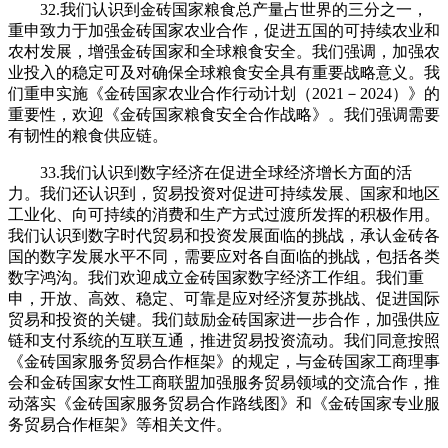
32.我们认识到金砖国家粮食总产量占世界的三分之一，
重申致力于加强金砖国家农业合作，促进五国的可持续农业和
农村发展，增强金砖国家和全球粮食安全。我们强调，加强农
业投入的稳定可及对确保全球粮食安全具有重要战略意义。我
们重申实施《金砖国家农业合作行动计划（2021－2024）》的
重要性，欢迎《金砖国家粮食安全合作战略》。我们强调需要
有韧性的粮食供应链。
33.我们认识到数字经济在促进全球经济增长方面的活
力。我们还认识到，贸易投资对促进可持续发展、国家和地区
工业化、向可持续的消费和生产方式过渡所发挥的积极作用。
我们认识到数字时代贸易和投资发展面临的挑战，承认金砖各
国的数字发展水平不同，需要应对各自面临的挑战，包括各类
数字鸿沟。我们欢迎成立金砖国家数字经济工作组。我们重
申，开放、高效、稳定、可靠是应对经济复苏挑战、促进国际
贸易和投资的关键。我们鼓励金砖国家进一步合作，加强供应
链和支付系统的互联互通，推进贸易投资流动。我们同意按照
《金砖国家服务贸易合作框架》的规定，与金砖国家工商理事
会和金砖国家女性工商联盟加强服务贸易领域的交流合作，推
动落实《金砖国家服务贸易合作路线图》和《金砖国家专业服
务贸易合作框架》等相关文件。