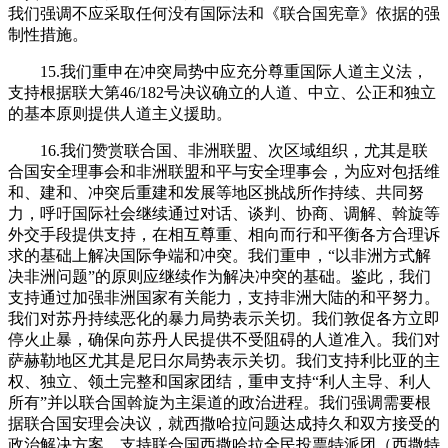
我们强调不应采取任何没有国际法和《联合国宪章》依据的强
制性措施。
15.我们重申在冲突局势中应充分尊重国际人道主义法，
支持根据联大第46/182号决议确立的人道、中立、公正和独立
的基本原则提供人道主义援助。
16.我们赞赏联合国、非洲联盟、次区域组织，尤其是联
合国安全理事会和非洲联盟和平与安全理事会，为应对包括维
和、建和、冲突后重建和发展等地区挑战所作持续、共同努
力，呼吁国际社会继续通过对话、谈判、协商、调解、斡旋等
外交手段提供支持，在相互尊重、相向而行和平衡各方合理诉
求的基础上解决国际争端和冲突。我们重申，“以非洲方式解
决非洲问题”的原则应继续作为解决冲突的基础。鉴此，我们
支持通过加强非洲国家有关能力，支持非洲大陆的和平努力。
我们对苏丹持续恶化的暴力局势表示关切。我们敦促各方立即
停火止暴，确保向苏丹人民提供不受阻碍的人道准入。我们对
萨赫勒地区尤其是尼日尔局势表示关切。我们支持利比亚的主
权、独立、领土完整和国家团结，重申支持“利人主导、利人
所有”并以联合国斡旋为主渠道的政治进程。我们强调需要根
据联合国安理会决议，就西撒哈拉问题达成持久和双方接受的
政治解决方案。支持联合国西撒哈拉全民投票特派团（西撒特