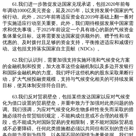
61.我们进一步敦促发达国家兑现承诺，包括2020年前每
年调动1000亿美元资金，延及2025年，以支持发展中国家的气
候行动。此外，2025年前将适应资金在2019年基础上翻一番对
于实施适应行动至关重要。此外，我们期待根据发展中国家需
求和优先事项，于2025年前设定一个具有雄心的新的气候资金
集体量化目标。这将需要发达国家提供额外的、赠予性和/或
优惠的、及时拨付且足够的资金支持，平衡推进适应和减缓行
动。这包括支持落实国家自主贡献（NDCs）。
62.我们认识到，需要加强支持实施环境和气候变化方案
的金融机制和投资，加大改革这些金融机制以及多边开发银行
和国际金融机构的力度。我们呼吁这些机构的股东采取果断行
动，扩大气候投融资规模，支持与气候变化相关的可持续发展
目标，使其体制安排符合目的。
63.我们反对贸易壁垒，包括某些发达国家以应对气候变
化为借口设置的贸易壁垒，并重申致力于加强对此类问题的协
调。我们强调，为应对气候变化和生物多样性丧失而采取的措
施必须符合世贸组织规定，不能构成任意或不合理的歧视手
段，也不能成为对国际贸易的变相限制，更不能对国际贸易造
成不必要障碍。任何此类措施都必须以共同但有区别的责任和
各自能力原则为指导，以各国不同的国情为考量依据。我们对