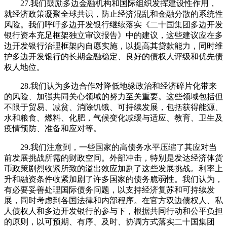
27.我们鼓励多边金融机构和国际组织发挥建设性作用，
就经济政策凝聚全球共识，防止经济混乱和金融分散的系统性
风险。我们呼吁多边开发银行继续落实《二十国集团多边开发
银行资本充足框架独立审议报告》中的建议，这些建议应在多
边开发银行治理框架内自愿实施，以提高其贷款能力，同时维
护多边开发银行的长期金融稳定、良好的债权人评级和优先债
权人地位。
28.我们认为多边合作对降低地缘政治和经济碎片化带来
的风险、加强共同关心领域的努力至关重要。这些领域包括但
不限于贸易、减贫、消除饥饿、可持续发展，包括获得能源、
水和粮食、燃料、化肥，气候变化减缓与适应、教育、卫生及
疫情预防、准备和应对等。
29.我们注意到，一些国家的高债务水平压缩了其应对当
前发展挑战所需的财政空间。外部冲击，特别是发达经济体货
币政策剧烈收紧所致的溢出效应加剧了这些发展挑战。利率上
升和融资条件收紧加剧了许多国家的债务脆弱性。我们认为，
有必要妥善处理国际债务问题，以支持经济复苏和可持续发
展，同时考虑到各国法律和内部程序。在官方双边债权人、私
人债权人和多边开发银行的参与下，根据共同行动和公平负担
的原则，以可预期、有序、及时、协调方式落实二十国集团