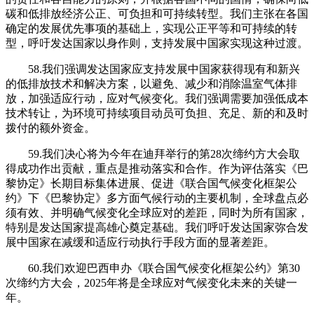
碳和低排放经济公正、可负担和可持续转型。我们主张在各国
确定的发展优先事项的基础上，实现公正平等和可持续的转
型，呼吁发达国家以身作则，支持发展中国家实现这种过渡。
58.我们强调发达国家应支持发展中国家获得现有和新兴
的低排放技术和解决方案，以避免、减少和消除温室气体排
放，加强适应行动，应对气候变化。我们强调需要加强低成本
技术转让，为环境可持续项目动员可负担、充足、新的和及时
拨付的额外资金。
59.我们决心将为今年在迪拜举行的第28次缔约方大会取
得成功作出贡献，重点是推动落实和合作。作为评估落实《巴
黎协定》长期目标集体进展、促进《联合国气候变化框架公
约》下《巴黎协定》多方面气候行动的主要机制，全球盘点必
须有效、并明确气候变化全球应对的差距，同时为所有国家，
特别是发达国家提高雄心奠定基础。我们呼吁发达国家弥合发
展中国家在减缓和适应行动执行手段方面的显著差距。
60.我们欢迎巴西申办《联合国气候变化框架公约》第30
次缔约方大会，2025年将是全球应对气候变化未来的关键一
年。