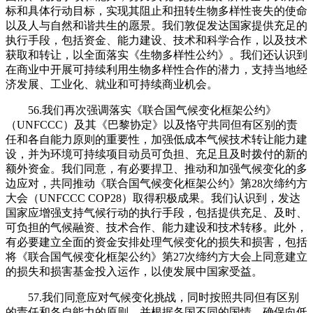
标和具体行动目标，实现其阻止和扭转生物多样性丧失的使命
以及人与自然和谐共生的愿景。我们敦促发达国家提供充足的
执行手段，包括资金、能力建设、技术和科学合作，以及技术
获取和转让，以全面落实《生物多样性公约》。我们还认识到
在商业中开展可持续利用生物多样性合作的潜力，支持当地经
济发展、工业化、就业和可持续商业机会。
56.我们再次强调落实《联合国气候变化框架公约》
（UNFCCC）及其《巴黎协定》以及恪守共同但有区别的责
任和各自能力原则的重要性，加强低成本气候技术转让能力建
设，并为环境可持续项目动员可负担、充足且及时拨付的新的
额外资金。我们同意，有必要捍卫、推动和加强气候变化的多
边应对，共同推动《联合国气候变化框架公约》第28次缔约方
大会（UNFCCC COP28）取得积极成果。我们认识到，发达
国家应增强支持气候行动的执行手段，包括提供充足、及时、
可负担的气候融资、技术合作、能力建设和技术转移。此外，
有必要建立全面的资金安排处理气候变化的损失和损害，包括
将《联合国气候变化框架公约》第27次缔约方大会上同意建立
的损失和损害基金投入运作，以使发展中国家受益。
57.我们同意应对气候变化挑战，同时按照共同但有区别
的责任和各自能力的原则，并根据各国不同的国情，确保向低