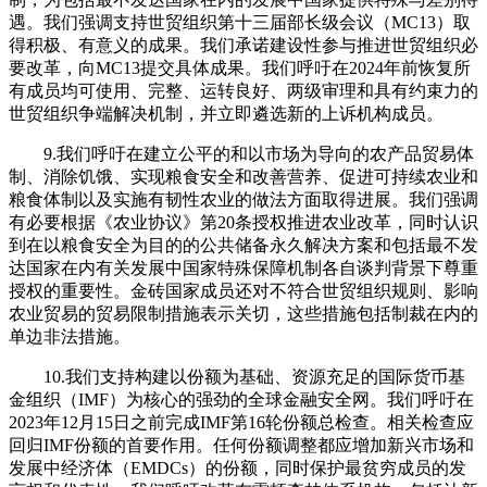
遇。我们强调支持世贸组织第十三届部长级会议（MC13）取
得积极、有意义的成果。我们承诺建设性参与推进世贸组织必
要改革，向MC13提交具体成果。我们呼吁在2024年前恢复所
有成员均可使用、完整、运转良好、两级审理和具有约束力的
世贸组织争端解决机制，并立即遴选新的上诉机构成员。
9.我们呼吁在建立公平的和以市场为导向的农产品贸易体
制、消除饥饿、实现粮食安全和改善营养、促进可持续农业和
粮食体制以及实施有韧性农业的做法方面取得进展。我们强调
有必要根据《农业协议》第20条授权推进农业改革，同时认识
到在以粮食安全为目的的公共储备永久解决方案和包括最不发
达国家在内有关发展中国家特殊保障机制各自谈判背景下尊重
授权的重要性。金砖国家成员还对不符合世贸组织规则、影响
农业贸易的贸易限制措施表示关切，这些措施包括制裁在内的
单边非法措施。
10.我们支持构建以份额为基础、资源充足的国际货币基
金组织（IMF）为核心的强劲的全球金融安全网。我们呼吁在
2023年12月15日之前完成IMF第16轮份额总检查。相关检查应
回归IMF份额的首要作用。任何份额调整都应增加新兴市场和
发展中经济体（EMDCs）的份额，同时保护最贫穷成员的发