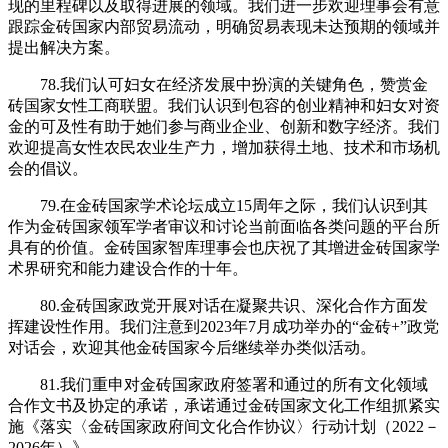
现的里程碑以及取得进展的领域。我们进一步欢迎理事会有意
跟踪金砖国家内部贸易流动，明确贸易表现未达预期的领域并
提出解决方案。
78.我们认可妇女在经济发展中扮演的关键角色，赞赏金
砖国家女性工商联盟。我们认识到包容的创业精神和妇女对资
金的可及性有助于她们参与商业企业、创新和数字经济。我们
欢迎提高女性农民农业生产力，增加获得土地、技术和市场机
会的倡议。
79.在金砖国家学术论坛成立15周年之际，我们认识到其
作为金砖国家领军学者审议和讨论当前面临各类问题的平台所
具有的价值。金砖国家智库理事会也庆祝了其增进金砖国家学
术界研究和能力建设合作的十年。
80.金砖国家政党开展对话在凝聚共识、深化合作方面发
挥建设性作用。我们注意到2023年7月成功举办的“金砖+”政党
对话会，欢迎其他金砖国家今后继续举办类似活动。
81.我们重申对金砖国家政府签署和通过的所有文化领域
合作文书及协定的承诺，承诺通过金砖国家文化工作组抓紧实
施《落实〈金砖国家政府间文化合作协议〉行动计划（2022－
2026年）》。