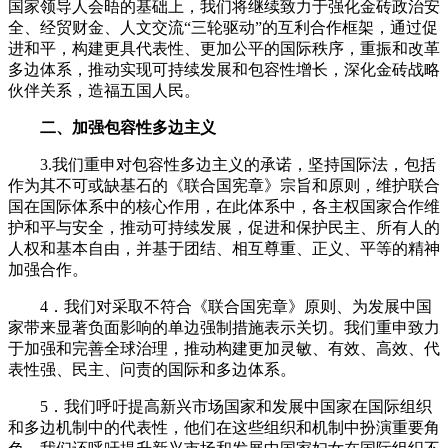
国家领导人会晤的基础上，我们将继续致力于强化金砖政治安
全、经贸财金、人文交流“三轮驱动”的互利合作框架，通过促
进和平，构建更具代表性、更加公平的国际秩序，重振和改革
多边体系，推动实现可持续发展和包容性增长，深化金砖战略
伙伴关系，造福五国人民。
二、加强包容性多边主义
3.我们重申对包容性多边主义的承诺，坚持国际法，包括
作为其不可或缺基石的《联合国宪章》宗旨和原则，维护联合
国在国际体系中的核心作用，在此体系中，各主权国家合作维
护和平与安全，推动可持续发展，促进和保护民主、所有人的
人权和基本自由，并基于团结、相互尊重、正义、平等的精神
加强合作。
4．我们对采取不符合《联合国宪章》原则、为发展中国
家带来显著负面影响的单边强制措施表示关切。我们重申致力
于加强和完善全球治理，推动构建更加灵敏、有效、高效、代
表性强、民主、问责的国际和多边体系。
5．我们呼吁提高新兴市场国家和发展中国家在国际组织
和多边机制中的代表性，他们在这些组织和机制中扮演重要角