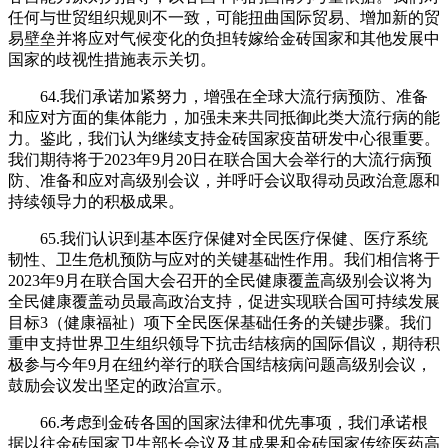
任何与世贸组织规则不一致，可能扭曲国际贸易、增加新的贸
易壁垒并将应对气候变化的负担转嫁给金砖国家和其他发展中
国家的歧视性措施表示关切。
64.我们承诺加紧努力，增强在全球大流行病预防、准备
和应对方面的集体能力，加强未来共同抵御此类大流行病的能
力。鉴此，我们认为继续支持金砖国家疫苗研发中心很重要。
我们期待将于2023年9月20日在联合国大会举行的大流行病预
防、准备和应对高级别会议，并呼吁会议取得动员政治意愿和
持续领导力的积极成果。
65.我们认识到基本医疗保健对全民医疗保健、医疗系统
韧性、卫生危机预防与应对的关键基础性作用。我们相信将于
2023年9月在联合国大会召开的全民健康覆盖高级别会议将为
全民健康覆盖动员最高政治支持，促进实现联合国可持续发展
目标3（健康福祉）项下全民医保基础任务的关键步骤。我们
重申支持世界卫生组织领导下抗击结核病的国际倡议，期待积
极参与今年9月在纽约举行的联合国结核病问题高级别会议，
鼓励会议发出坚定的政治宣示。
66.考虑到金砖各国的国家法律和优先事项，我们承诺根
据以往金砖国家卫生部长会议及其成果和金砖国家传统医药高