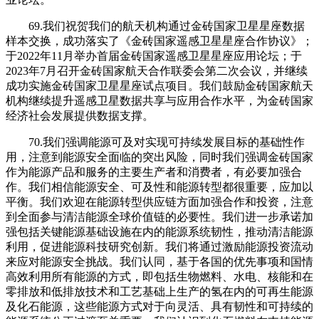
69.我们祝贺我们的航天机构通过金砖国家卫星星座数据
样本交换，成功落实了《金砖国家遥感卫星星座合作协议》；
于2022年11月举办首届金砖国家遥感卫星星座应用论坛；于
2023年7月召开金砖国家航天合作联委会第二次会议，并继续
成功实施金砖国家卫星星座试点项目。我们鼓励金砖国家航天
机构继续提升遥感卫星数据共享与应用合作水平，为金砖国家
经济社会发展提供数据支撑。
70.我们强调能源可及对实现可持续发展目标的基础性作
用，注意到能源安全面临的突出风险，同时我们强调金砖国家
作为能源产品和服务的主要生产者和消费者，有必要加强合
作。我们相信能源安全、可及性和能源转型都很重要，应加以
平衡。我们欢迎在能源转型供应链方面加强合作和投资，注意
到全面参与清洁能源全球价值链的必要性。我们进一步承诺加
强包括关键能源基础设施在内的能源系统韧性，推动清洁能源
利用，促进能源科技研究创新。我们将通过激励能源投资流动
来应对能源安全挑战。我们认同，基于各国的优先事项和国情
高效利用所有能源的方式，即包括生物燃料、水电、核能和在
零排放和低排放技术和工艺基础上生产的氢在内的可再生能源
及化石能源，这些能源方式对于向灵活、具有韧性和可持续的