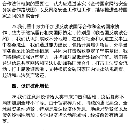
合作法律框架的重要性，认为应通过落实《金砖国家网络安全
务实合作路线图》以及网络安全工作组工作，继续推进金砖国
家之间的务实合作。
25.我们重申致力于加强反腐败国际合作和金砖国家协
作，致力于继续履行相关国际协定，特别是《联合国反腐败公
约》。我们认识到腐败不分地域，在任何社会和人道主义事业
中都会滋生。我们通过能力建设，包括开展培训项目、分享当
前各自采用的最佳措施，共同为打击腐败奠定了坚实基础。我
们将继续加强这些努力，并增加对腐败新途径的了解。我们将
通过信息共享网络和司法协助加强国际合作，打击非法资金流
动，打击腐败避风港，支持根据金砖国家国内法律法规调查、
起诉和非法资产返还。
四、促进彼此增长
26.我们注意到疫情给人类带来冲击和困难，疫后复苏不
均衡加剧全球不平等。由于贸易碎片化、持续的通胀高企、全
球融资条件趋紧，特别是发达经济体升息、地缘局势紧张以及
债务脆弱性增加，全球经济增长动能减弱，经济前景有所回
落。