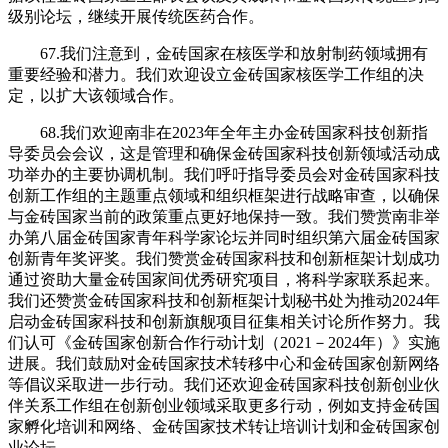
级别论坛，继续开展传统医药合作。
67.我们注意到，金砖国家在核医学和放射制药领域拥有
重要经验和潜力。我们欢迎设立金砖国家核医学工作组的决
定，以扩大该领域合作。
68.我们欢迎南非在2023年全年主办金砖国家科技创新指
导委员会会议，这是管理和确保金砖国家科技创新领域活动成
功举办的主要协调机制。我们呼吁指导委员会对金砖国家科技
创新工作组的主题重点领域和组织框架进行战略审查，以确保
与金砖国家当前的政策重点更好地保持一致。我们赞赏南非举
办第八届金砖国家青年科学家论坛并同时组织第六届金砖国家
创新青年奖评奖。我们赞赏金砖国家科技和创新框架计划成功
通过资助大量金砖国家间优秀研究项目，将科学家联系起来。
我们还赞赏金砖国家科技和创新框架计划秘书处为推动2024年
启动金砖国家科技和创新旗舰项目征集相关讨论所作努力。我
们认可《金砖国家创新合作行动计划（2021－2024年）》实施
进展。我们鼓励对金砖国家技术转移中心和金砖国家创新网络
等倡议采取进一步行动。我们还欢迎金砖国家科技创新创业伙
伴关系工作组在创新创业领域采取更多行动，例如支持金砖国
家孵化培训和网络、金砖国家技术转让培训计划和金砖国家创
业论坛。