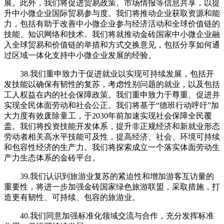
展。此外，我们将促进贸易政策、市场情报等信息共享，以提
升中小微企业国际贸易参与度。我们将推动企业获取资源和能
力，包括有助于改善中小微企业参与经济活动和全球价值链的
技能、知识网络和技术。我们将就推动金砖国家中小微企业融
入全球贸易和价值链的举措和方式交换意见，包括分享如何通
过区域一体化支持中小微企业发展的经验。
38.我们重申致力于促进就业以实现可持续发展，包括开
发技能以确保有韧性的复苏，考虑性别问题的就业，以及包括
工人权益在内的社会保障政策。我们重申致力于尊重、促进并
实现全民体面劳动和社会公正。我们将基于“德班行动呼吁”加
大力度有效废除童工，于2030年前加速实现社会保障全民覆
盖。我们将投资技能开发体系，提升非正规经济和新就业形态
劳动者相关高水平技能可及性，提高经济、社会、环境可持续
和包容性经济的生产力。我们将探索成立一个落实体面劳动生
产力生态体系的金砖平台。
39.我们认识到旅游业复苏的紧迫性和增加游客互访量的
重要性，将进一步加强金砖国家绿色旅游联盟，采取措施，打
造更有韧性、可持续、包容的旅游业。
40.我们同意加强标准化领域交流与合作，充分发挥标准