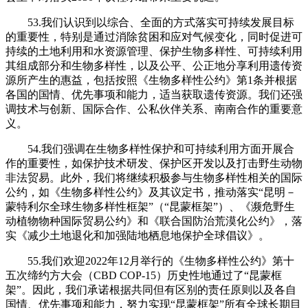
53.我们认识到以综合、全面的方式落实可持续发展目标
的重要性，特别是通过消除贫困和应对气候变化，同时促进可
持续的土地利用和水资源管理、保护生物多样性、可持续利用
其组成部分和生物多样性，以及公平、公正地分享利用遗传资
源所产生的惠益，包括按照《生物多样性公约》第1条并根据
各国的国情、优先事项和能力，适当获取遗传资源。我们还强
调技术与创新、国际合作、公私伙伴关系、南南合作的重要意
义。
54.我们强调在生物多样性保护和可持续利用方面开展合
作的重要性，如保护技术研发、保护区开发以及打击野生动物
非法贸易。此外，我们将继续积极参与生物多样性相关的国际
公约，如《生物多样性公约》及其议定书，推动落实“昆明－
蒙特利尔全球生物多样性框架”（“昆蒙框架”）、《濒危野生
动植物物种国际贸易公约》和《联合国防治荒漠化公约》，落
实《减少土地退化和加强陆地栖息地保护全球倡议》。
55.我们欢迎2022年12月举行的《生物多样性公约》第十
五次缔约方大会（CBD COP-15）历史性地通过了“昆蒙框
架”。因此，我们承诺根据共同但有区别的责任原则以及各自
国情、优先事项和能力，努力实现“昆蒙框架”所有全球长期目