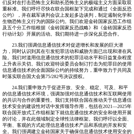
们反对在打击恐怖主义和助长恐怖主义的极端主义方面采取双
重标准。我们呼吁尽快在联合国框架下完成和通过《全面反恐
公约》，并在裁军谈判会议上发起多边谈判，制定遏制化学和
生物恐怖主义行为的国际公约。我们欢迎金砖国家反恐工作组
及五个分工作组根据《金砖国家反恐战略》和《金砖国家反恐
行动计划》开展的活动。我们期待进一步深化反恐合作。
23.我们强调信息通信技术对促进增长和发展的巨大潜
力，同时认识到其在引发犯罪活动和威胁方面已出现和潜在风
险。我们对滥用信息通信技术的犯罪活动水平和日益复杂程度
上升表示关切。我们欢迎特设委员会制订打击为犯罪目的使用
信息通信技术的全面国际公约的持续努力，重申致力于共同及
时落实联合国大会第75/282号决议授权。
24.我们重申致力于促进开放、安全、稳定、可及、和平
的信息通信技术环境，强调加强对信息通信技术和互联网使用
的共识与合作的重要性。我们支持联合国在推动关于信息通信
技术安全的建设性对话中发挥领导作用，包括在2021—2025年
联合国开放式工作组框架下就信息通信技术的安全和使用开展
的讨论，并在此领域制定全球性法律框架。我们呼吁以全面、
平衡、客观的方式处理信息通信技术产品和系统的开发和安
全。我们强调建立金砖国家关于确保信息通信技术使用安全的