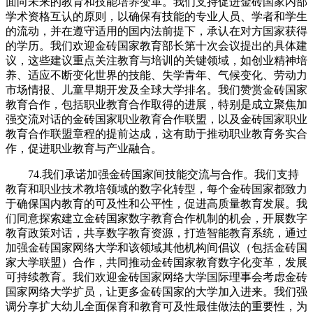
面向未来的教育和技能培养变革。我们支持促进金砖国家内部
学术资格互认的原则，以确保有技能的专业人员、学者和学生
的流动，并在遵守适用的国内法前提下，承认在对方国家获得
的学历。我们欢迎金砖国家教育部长第十次会议提出的具体建
议，这些建议重点关注教育与培训的关键领域，如创业精神培
养、适应不断变化世界的技能、失学青年、气候变化、劳动力
市场情报、儿童早期开发及全球大学排名。我们赞赏金砖国家
教育合作，包括职业教育合作取得的进展，特别是成立聚焦加
强交流对话的金砖国家职业教育合作联盟，以及金砖国家职业
教育合作联盟章程的提前达成，这有助于推动职业教育务实合
作，促进职业教育与产业融合。
74.我们承诺加强金砖国家间技能交流与合作。我们支持
教育和职业技术教培领域的数字化转型，每个金砖国家都致力
于确保国内教育的可及性和公平性，促进高质量教育发展。我
们同意探索建立金砖国家数字教育合作机制的机会，开展数字
教育政策对话，共享数字教育资源，打造智能教育系统，通过
加强金砖国家网络大学和该领域其他机构间倡议（包括金砖国
家大学联盟）合作，共同推动金砖国家教育数字化变革，发展
可持续教育。我们欢迎金砖国家网络大学国际理事会考虑金砖
国家网络大学扩员，让更多金砖国家的大学加入进来。我们强
调分享扩大幼儿全面保育和教育可及性最佳做法的重要性，为