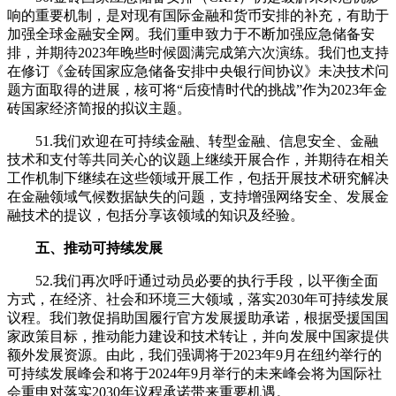
响的重要机制，是对现有国际金融和货币安排的补充，有助于
加强全球金融安全网。我们重申致力于不断加强应急储备安
排，并期待2023年晚些时候圆满完成第六次演练。我们也支持
在修订《金砖国家应急储备安排中央银行间协议》未决技术问
题方面取得的进展，核可将“后疫情时代的挑战”作为2023年金
砖国家经济简报的拟议主题。
51.我们欢迎在可持续金融、转型金融、信息安全、金融
技术和支付等共同关心的议题上继续开展合作，并期待在相关
工作机制下继续在这些领域开展工作，包括开展技术研究解决
在金融领域气候数据缺失的问题，支持增强网络安全、发展金
融技术的提议，包括分享该领域的知识及经验。
五、推动可持续发展
52.我们再次呼吁通过动员必要的执行手段，以平衡全面
方式，在经济、社会和环境三大领域，落实2030年可持续发展
议程。我们敦促捐助国履行官方发展援助承诺，根据受援国国
家政策目标，推动能力建设和技术转让，并向发展中国家提供
额外发展资源。由此，我们强调将于2023年9月在纽约举行的
可持续发展峰会和将于2024年9月举行的未来峰会将为国际社
会重申对落实2030年议程承诺带来重要机遇。