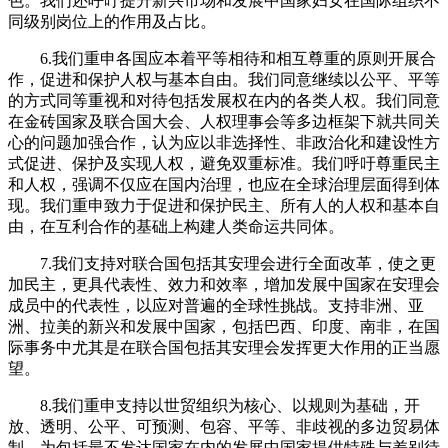
色。我们还呼吁提升新兴市场和发展中国家妇女在国际组织不
同级别岗位上的作用及占比。
6.我们重申各国应本着平等相待和相互尊重的原则开展合
作，促进和保护人权与基本自由。我们同意继续以公平、平等
的方式同等重视和对待包括发展权在内的各类人权。我们同意
在金砖国家及联合国大会、人权理事会等多边框架下就共同关
心的问题加强合作，认为应以非选择性、非政治化和建设性方
式促进、保护及实现人权，避免双重标准。我们呼吁尊重民主
和人权，强调不仅应在国内治理，也应在全球治理层面得到体
现。我们重申致力于促进和保护民主、所有人的人权和基本自
由，在互利合作的基础上构建人类命运共同体。
7.我们支持对联合国包括其安理会进行全面改革，使之更
加民主，更具代表性、效力和效率，增加发展中国家在安理会
成员中的代表性，以应对普遍的全球性挑战。支持非洲、亚
洲、拉美的新兴和发展中国家，包括巴西、印度、南非，在国
际事务中尤其是在联合国包括其安理会发挥更大作用的正当愿
望。
8.我们重申支持以世贸组织为核心、以规则为基础，开
放、透明、公平、可预测、包容、平等、非歧视的多边贸易体
制，为包括最不发达国家在内的发展中国家提供特殊与差别待