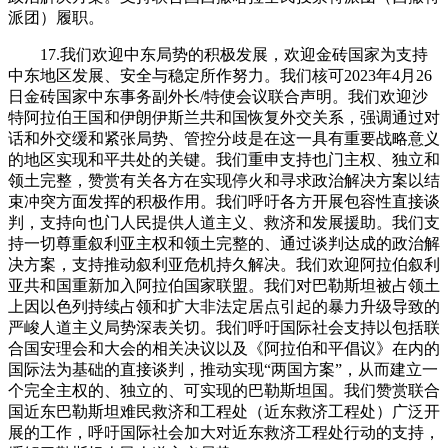
派团）履职。
17.我们欢迎中东局势的积极发展，欢迎金砖国家为支持
中东地区发展、安全与稳定所作努力。我们核可2023年4月26
日金砖国家中东事务副外长/特使会议联合声明。我们欢迎沙
特阿拉伯王国和伊朗伊斯兰共和国恢复外交关系，强调通过对
话和外交缓和紧张局势、管控分歧是在这一具有重要战略意义
的地区实现和平共处的关键。我们重申支持也门主权、独立和
领土完整，赞赏有关各方在实现停火和寻求政治解决方案以结
束冲突方面发挥的积极作用。我们呼吁各方开展包容性直接谈
判，支持向也门人民提供人道主义、救济和发展援助。我们支
持一切尊重叙利亚主权和领土完整的、通过谈判达成的政治解
决方案，支持推动叙利亚危机持久解决。我们欢迎阿拉伯叙利
亚共和国重新加入阿拉伯国家联盟。我们对巴勒斯坦被占领土
上因以色列持续占领和扩大非法定居点引起的暴力升级导致的
严峻人道主义局势深表关切。我们呼吁国际社会支持以包括联
合国安理会和大会的相关决议以及《阿拉伯和平倡议》在内的
国际法为基础的直接谈判，推动实现“两国方案”，从而建立一
个完全主权的、独立的、可实现的巴勒斯坦国。我们赞赏联合
国近东巴勒斯坦难民救济和工程处（近东救济工程处）广泛开
展的工作，呼吁国际社会加大对近东救济工程处行动的支持，