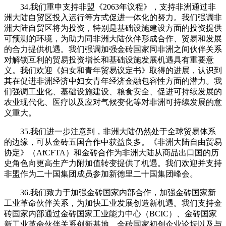
34.我们重申支持非盟《2063年议程》，支持非洲通过非
洲大陆自贸区投入运行等方式促进一体化的努力。我们强调非
洲大陆自贸区将为投资，特别是基础设施建设方面的投资提供
可预测的环境，为助力同非洲大陆伙伴形成合作、贸易和发展
的合力提供机遇。我们强调加强金砖国家同非洲之间伙伴关系
对解锁互利的贸易投资增长和基础设施发展机遇具有重要意
义。我们欢迎《妇女和青年贸易议定书》取得的进展，认识到
其在促进非洲经济中妇女青年经济金融包容性方面的潜力。我
们强调工业化、基础设施建设、粮食安全、促进可持续发展的
农业现代化、医疗以及应对气候变化等对非洲可持续发展的意
义重大。
35.我们进一步注意到，非洲大陆仍然处于全球贸易体系
的边缘，可从金砖五国合作中获益良多。《非洲大陆自由贸易
协定》（AfCFTA）和金砖合作为非洲大陆从商品出口国的历
史角色向更高生产力附加值转变提供了机遇。我们欢迎并支持
非盟作为二十国集团成员参加新德里二十国集团峰会。
36.我们致力于加强金砖国家内部合作，加强金砖国家新
工业革命伙伴关系，为加快工业发展创造新机遇。我们支持金
砖国家内部通过金砖国家工业能力中心（BCIC）、金砖国家
新工业革命伙伴关系创新基地、金砖国家初创企业论坛以及与