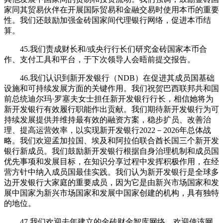
家同其贸易伙伴在开展国际贸易和金融交易时使用本币的重要
性。我们还鼓励加强金砖国家间代理银行网络，促进本币结
算。
45.我们责成财长和/或央行行长们研究金砖国家本币合
作、支付工具和平台，于下次领导人会晤前提交报告。
46.我们认识到新开发银行（NDB）在促进其成员国基础
设施和可持续发展方面的关键作用。我们祝贺巴西联邦共和国
前总统迪尔玛·罗塞夫女士担任新开发银行行长，相信她将为
新开发银行有效履行职能作出贡献。我们期待新开发银行为可
持续发展提供并维持最有效的融资方案，稳步扩员、改善治
理、提高运营效率，以实现新开发银行2022－2026年总体战
略。我们欢迎孟加拉国、埃及和阿拉伯联合酋长国三个新开发
银行新成员。我们鼓励新开发银行根据自身治理机制和成员国
优先事项和发展目标，在知识分享过程中发挥积极作用，在经
营方针中纳入成员国最佳实践。我们认为新开发银行是全球多
边开发银行大家庭的重要成员，因为它是由新兴市场国家和发
展中国家为新兴市场国家和发展中国家创建的机构，具有独特
的地位。
47.我们欢迎去年建立的金砖财金智库网络，欢迎使该网