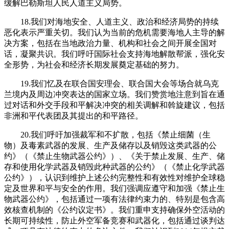
缓解巴勒斯坦人民人道主义局势。
18.我们对海地安全、人道主义、政治和经济局势的持续
恶化表示严重关切。我们认为当前的危机需要海地人主导的解
决方案，包括在当地政治力量、机构和社会之间开展全国对
话，凝聚共识。我们呼吁国际社会支持海地解散帮派，强化安
全形势，为社会和经济长期发展奠定基础的努力。
19.我们忆及在联合国安理会、联合国大会等场合就乌克
兰境内及周边冲突表达的国家立场。我们赞赏地注意到旨在通
过对话和外交手段和平解决冲突的相关调解和斡旋建议，包括
非洲和平代表团及其提出的和平路径。
20.我们呼吁加强裁军和不扩散，包括《禁止细菌（生
物）及毒素武器的发展、生产及储存以及销毁这类武器的公
约》（《禁止生物武器公约》）、《关于禁止发展、生产、储
存和使用化学武器及销毁此种武器的公约》（《禁止化学武器
公约》），认识到维护上述公约完整性和有效性对维护全球稳
定及世界和平与安全的作用。我们强调应遵守和加强《禁止生
物武器公约》，包括通过一项有法律约束力的、特别是包含高
效核查机制的《公约议定书》。我们重申支持确保外空活动的
长期可持续性，防止外空军备竞赛和武器化，包括通过谈判达