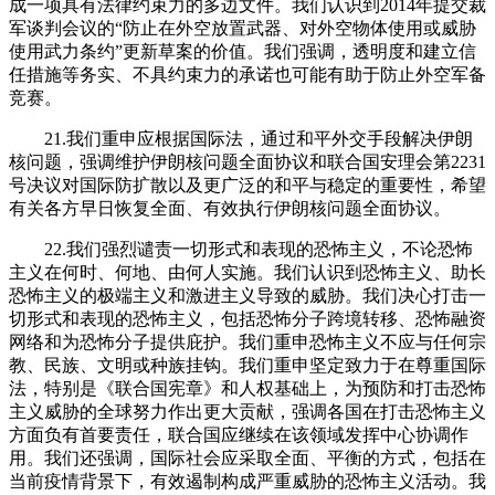
成一项具有法律约束力的多边文件。我们认识到2014年提交裁
军谈判会议的“防止在外空放置武器、对外空物体使用或威胁
使用武力条约”更新草案的价值。我们强调，透明度和建立信
任措施等务实、不具约束力的承诺也可能有助于防止外空军备
竞赛。
21.我们重申应根据国际法，通过和平外交手段解决伊朗
核问题，强调维护伊朗核问题全面协议和联合国安理会第2231
号决议对国际防扩散以及更广泛的和平与稳定的重要性，希望
有关各方早日恢复全面、有效执行伊朗核问题全面协议。
22.我们强烈谴责一切形式和表现的恐怖主义，不论恐怖
主义在何时、何地、由何人实施。我们认识到恐怖主义、助长
恐怖主义的极端主义和激进主义导致的威胁。我们决心打击一
切形式和表现的恐怖主义，包括恐怖分子跨境转移、恐怖融资
网络和为恐怖分子提供庇护。我们重申恐怖主义不应与任何宗
教、民族、文明或种族挂钩。我们重申坚定致力于在尊重国际
法，特别是《联合国宪章》和人权基础上，为预防和打击恐怖
主义威胁的全球努力作出更大贡献，强调各国在打击恐怖主义
方面负有首要责任，联合国应继续在该领域发挥中心协调作
用。我们还强调，国际社会应采取全面、平衡的方式，包括在
当前疫情背景下，有效遏制构成严重威胁的恐怖主义活动。我