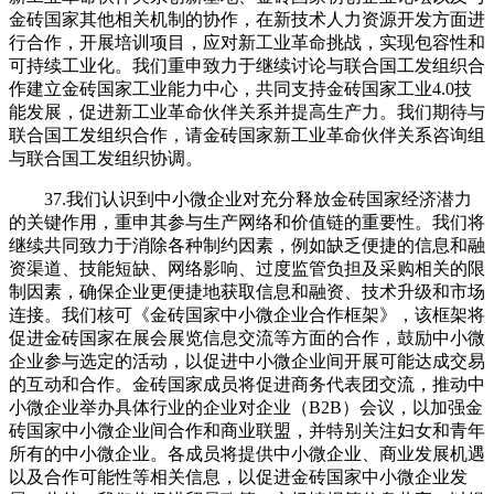
金砖国家其他相关机制的协作，在新技术人力资源开发方面进
行合作，开展培训项目，应对新工业革命挑战，实现包容性和
可持续工业化。我们重申致力于继续讨论与联合国工发组织合
作建立金砖国家工业能力中心，共同支持金砖国家工业4.0技
能发展，促进新工业革命伙伴关系并提高生产力。我们期待与
联合国工发组织合作，请金砖国家新工业革命伙伴关系咨询组
与联合国工发组织协调。
37.我们认识到中小微企业对充分释放金砖国家经济潜力
的关键作用，重申其参与生产网络和价值链的重要性。我们将
继续共同致力于消除各种制约因素，例如缺乏便捷的信息和融
资渠道、技能短缺、网络影响、过度监管负担及采购相关的限
制因素，确保企业更便捷地获取信息和融资、技术升级和市场
连接。我们核可《金砖国家中小微企业合作框架》，该框架将
促进金砖国家在展会展览信息交流等方面的合作，鼓励中小微
企业参与选定的活动，以促进中小微企业间开展可能达成交易
的互动和合作。金砖国家成员将促进商务代表团交流，推动中
小微企业举办具体行业的企业对企业（B2B）会议，以加强金
砖国家中小微企业间合作和商业联盟，并特别关注妇女和青年
所有的中小微企业。各成员将提供中小微企业、商业发展机遇
以及合作可能性等相关信息，以促进金砖国家中小微企业发