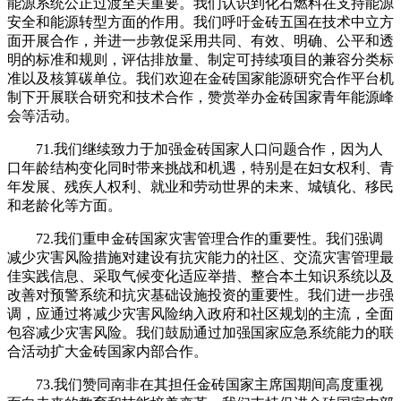
能源系统公正过渡至关重要。我们认识到化石燃料在支持能源
安全和能源转型方面的作用。我们呼吁金砖五国在技术中立方
面开展合作，并进一步敦促采用共同、有效、明确、公平和透
明的标准和规则，评估排放量、制定可持续项目的兼容分类标
准以及核算碳单位。我们欢迎在金砖国家能源研究合作平台机
制下开展联合研究和技术合作，赞赏举办金砖国家青年能源峰
会等活动。
71.我们继续致力于加强金砖国家人口问题合作，因为人
口年龄结构变化同时带来挑战和机遇，特别是在妇女权利、青
年发展、残疾人权利、就业和劳动世界的未来、城镇化、移民
和老龄化等方面。
72.我们重申金砖国家灾害管理合作的重要性。我们强调
减少灾害风险措施对建设有抗灾能力的社区、交流灾害管理最
佳实践信息、采取气候变化适应举措、整合本土知识系统以及
改善对预警系统和抗灾基础设施投资的重要性。我们进一步强
调，应通过将减少灾害风险纳入政府和社区规划的主流，全面
包容减少灾害风险。我们鼓励通过加强国家应急系统能力的联
合活动扩大金砖国家内部合作。
73.我们赞同南非在其担任金砖国家主席国期间高度重视