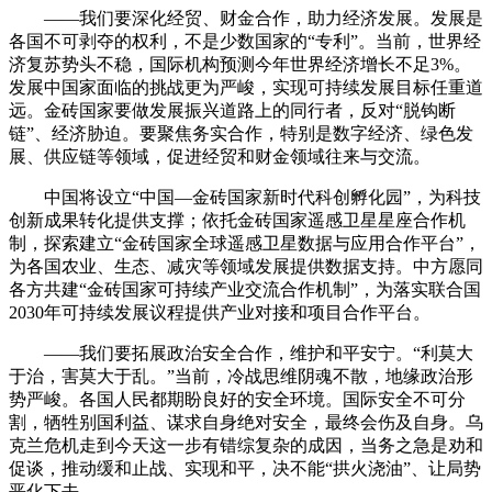
——我们要深化经贸、财金合作，助力经济发展。发展是
各国不可剥夺的权利，不是少数国家的“专利”。当前，世界经
济复苏势头不稳，国际机构预测今年世界经济增长不足3%。
发展中国家面临的挑战更为严峻，实现可持续发展目标任重道
远。金砖国家要做发展振兴道路上的同行者，反对“脱钩断
链”、经济胁迫。要聚焦务实合作，特别是数字经济、绿色发
展、供应链等领域，促进经贸和财金领域往来与交流。
中国将设立“中国—金砖国家新时代科创孵化园”，为科技
创新成果转化提供支撑；依托金砖国家遥感卫星星座合作机
制，探索建立“金砖国家全球遥感卫星数据与应用合作平台”，
为各国农业、生态、减灾等领域发展提供数据支持。中方愿同
各方共建“金砖国家可持续产业交流合作机制”，为落实联合国
2030年可持续发展议程提供产业对接和项目合作平台。
——我们要拓展政治安全合作，维护和平安宁。“利莫大
于治，害莫大于乱。”当前，冷战思维阴魂不散，地缘政治形
势严峻。各国人民都期盼良好的安全环境。国际安全不可分
割，牺牲别国利益、谋求自身绝对安全，最终会伤及自身。乌
克兰危机走到今天这一步有错综复杂的成因，当务之急是劝和
促谈，推动缓和止战、实现和平，决不能“拱火浇油”、让局势
恶化下去。