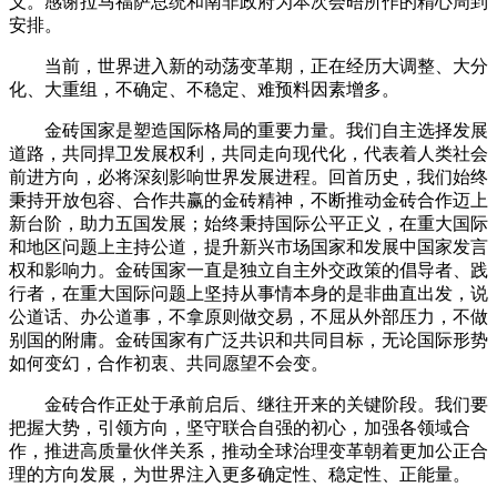
义。感谢拉马福萨总统和南非政府为本次会晤所作的精心周到
安排。
当前，世界进入新的动荡变革期，正在经历大调整、大分
化、大重组，不确定、不稳定、难预料因素增多。
金砖国家是塑造国际格局的重要力量。我们自主选择发展
道路，共同捍卫发展权利，共同走向现代化，代表着人类社会
前进方向，必将深刻影响世界发展进程。回首历史，我们始终
秉持开放包容、合作共赢的金砖精神，不断推动金砖合作迈上
新台阶，助力五国发展；始终秉持国际公平正义，在重大国际
和地区问题上主持公道，提升新兴市场国家和发展中国家发言
权和影响力。金砖国家一直是独立自主外交政策的倡导者、践
行者，在重大国际问题上坚持从事情本身的是非曲直出发，说
公道话、办公道事，不拿原则做交易，不屈从外部压力，不做
别国的附庸。金砖国家有广泛共识和共同目标，无论国际形势
如何变幻，合作初衷、共同愿望不会变。
金砖合作正处于承前启后、继往开来的关键阶段。我们要
把握大势，引领方向，坚守联合自强的初心，加强各领域合
作，推进高质量伙伴关系，推动全球治理变革朝着更加公正合
理的方向发展，为世界注入更多确定性、稳定性、正能量。