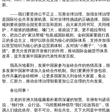
新。
——我们要坚持公平正义，完善全球治理。加强全球治理
是国际社会共享发展机遇、应对全球性挑战的正确选择。国际
规则要依据联合国宪章宗旨和原则，由大家共同书写、共同维
护，不能谁的胳膊粗、嗓门大，谁就说了算。更不能拉帮结
伙，把自己的“家法帮规”包装成国际规则。金砖国家要践行真
正的多边主义，维护以联合国为核心的国际体系，支持并加强
以世贸组织为核心的多边贸易体制，反对搞“小圈子”、“小集
团”。要充分发挥新开发银行的作用，推动国际金融货币体系
改革，提升发展中国家的代表性和发言权。
我高兴地看到，发展中国家参与金砖合作的热情高涨，很
多发展中国家申请加入金砖合作机制。我们要秉持开放包容、
合作共赢的金砖精神，让更多国家加入到金砖大家庭，集众
智、汇群力，推动全球治理朝着更加公正合理的方向发展。
各位同事！
古老的非洲大陆蕴藏着朴素而深邃的智慧。非洲有句谚语
说，“独行快，众行远。”乌班图精神倡导“我们在故我在”，强
调人们彼此依存、密不可分。和合共生、天下大同是中华民族