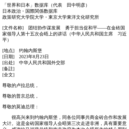
「世界和日本」数据库（代表 田中明彦）
日本政治・国際関係数据库
政策研究大学院大学・東京大学東洋文化研究所
[文件名称] 团结协作谋发展 勇于担当促和平——在金砖国
家领导人第十五次会晤上的讲话（中华人民共和国主席 习近
平）
[地点] 约翰内斯堡
[日期] 2023年8月23日
[出处] 中华人民共和国外交部
[备註]
[全文]
尊敬的卢拉总统，
尊敬的普京总统，
尊敬的莫迪总理：
很高兴来到约翰内斯堡，同各位同事共商金砖合作和发展
大计。这是金砖国家领导人会晤第三次走进非洲，具有重要意