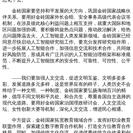
金砖国家要坚持和平发展的大方向，巩固金砖国家战略伙
伴关系。要用好金砖国家外长会晤、安全事务高级代表会议等
机制，在涉及彼此核心利益问题上相互支持，就重大国际和地
区问题加强协调。要积极斡旋热点问题，推动政治解决，给热
点问题降温去火。人工智能是人类发展新领域。金砖国家已经
同意尽快启动人工智能研究组工作。要充分发挥研究组作用，
进一步拓展人工智能合作，加强信息交流和技术合作，共同做
好风险防范，形成具有广泛共识的人工智能治理框架和标准规
范，不断提升人工智能技术的安全性、可靠性、可控性、公平
性。
——我们要加强人文交流，促进文明互鉴。文明多姿多
彩、发展道路多元多样，这是世界应有的样子。人类历史不会
终结于一种文明、一种制度。金砖国家要弘扬海纳百川的精
神，倡导不同文明和平共处、和合共生，尊重各国自主选择的
现代化道路。要用好金砖国家治国理政研讨会、人文交流论
坛、女性创新大赛等机制，深化人文交流，增进民心相通。
中方提议，金砖国家拓宽教育领域合作，发挥好职业教育
联盟作用，探索建立数字教育合作机制，打造全方位教育合作
格局。同时，加强传统文化交流，促进优秀传统文化传承和创