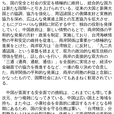
ち、国の安全と社会の安定を積極的に維持し、総合的な国力
は新たな段階へと引き上げられている。従来の大国と新興大
国との協調、協力を強化し、周辺諸国との善隣友好と実務的
協力を深め、広はんな発展途上国との互恵協力を拡大させ、
ともにグローバルな挑戦に対応する中で、独自の役割を発揮
していく。中国政府は、新しい情勢のもとで、両岸関係の平
和的な発展の方針・政策を制定、実施しており、台湾海峡情
勢の平和安定の維持を促進し、両岸関係は重要かつ積極的な
進展をとげた。両岸双方は「台湾独立」に反対し、「九二共
通認識」という基盤を踏まえて、双方の政治的な相互信頼の
増強を堅持し、話し合いを行い、両岸の直接的な双方向の
「三通（通商、通航、通信）」を全面的に実現させ、経済や
金融面での協力を推進するなど、一連の取り決めで合意し
た。両岸関係の平和的な発展は、両岸の同胞の利益と念願に
かなったもので、国際社会においてもあまねく歓迎されてい
る。
中国が直面する安全面での挑戦は、これまでにも増して多
次元、かつ複雑になってきている。中国は広い国土と海域を
持ち、また今は、小康社会を全面的に建設するカギとなる時
期にあるため、国の安全を守る任務は重い。「台湾独立」分
裂勢力およびその分裂活動は、依然として両岸関係の平和的