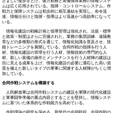
ざましい進歩をとげ、後方勤務と装備保障業務の情報システ
ムは広く応用されている。指揮・コントロールシステム、作
戦力と保障システムは初歩的に相互連結を実現し、命令送
達、情報仕分けと指揮・指導はより迅速かつ高効率になって
いる。
情報化建設の戦略計画と指導管理は強化され、法規・標準
と政策・制度はさらに完備された。業務の集団訓練、遠隔教
育などの多種類の形式を通じて、情報化知識を普及させ、技
能トレーニングを展開している。合同作戦の指揮を行う人
材、情報化建設の管理を行う人材、情報技術の専門的な人
材、新しい装備の操作とメンテナンスを行う人材陣の建設は
目に見える成果を上げ、情報化建設の必要に適応した高い資
質を備えた新しいタイプの軍事に関連する人材陣がちくじ増
加している。
合同作戦システムを構築する
人民解放軍は合同作戦システムの建設を軍隊の現代化建設
と軍事闘争準備の重点内容とすることを堅持し、情報システ
ムに基づいた体系的な作戦能力を高めている。
作戦理論の研究を深める。新世代の合同戦役、合同作戦の