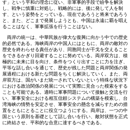
す」という平和の理念に従い、非軍事的手段で紛争を解決
し、戦争に慎重に対処し、戦略的には、後に発して人を制
す、という姿勢をとっている。現在であろうと将来であろう
と、また、どこまで発展しようとも、中国は永遠に覇を唱え
ることはなく、軍事拡張を行うことはない。
両岸の統一は、中華民族が偉大な復興に向かう中での歴史
的必然である。海峡両岸の中国人にはともに、両岸の敵対の
歴史を終わらせる責任があり、同胞同士が干戈を交えること
をできるかぎり回避することに努めている。両岸双方は、積
極的に未来に目を向け、条件をつくり出すことに力を注ぎ、
平等な話し合いを通じて、歴史が残した問題と両岸関係の発
展過程における新たな問題をちくじ解決していく。また、両
岸双方は、国がいまだ統一されていないという特殊な状況下
における政治関係の発展について実際に見合った模索をする
ことも可能である。適時に軍事問題について接触と交流を行
い、軍事安全における相互信頼システムの構築を模索し、台
湾海峡の情勢を安定させ、軍事安全の懸念を減らすための措
置をともにとることに役立つようにする。両岸は、一つの中
国という原則を基礎として話し合いを行い、敵対状態を正式
に終結させ、平和的な合意に達するべきである。