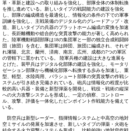
革・革新と建設への取り組みを強化し、部隊全体の体制転換
を推し進めている。新しいタイプの戦闘能力の建設を強化
し、部隊の編成構造を最適化し、情報化の条件の下での軍事
訓練を強化し、主戦装備のデジタル化のグレードアップ・改
造、新しいタイプの兵器のプラットホーム編成の変換を加速
し、長距離機動や総合的な突貫攻撃の能力が著しく高められ
た。陸軍機動戦闘部隊は18の集団軍と一部の独立合成戦闘師
団（旅団）を含む。集団軍は師団、旅団に編成され、それぞ
れ瀋陽、北京、蘭州、済南、南京、広州、成都の7つの軍区
の管轄下に置かれている。 陸軍兵種の建設は大きな進展を
とげた。装甲兵はデジタル化部隊の建設を強化し、モータリ
ゼーション部隊から機械化部隊へ転換する歩みを加速し、重
型、軽型、水陸両用、パラシュート部隊の突貫攻撃の作戦シ
ステムが引き続き完備されている。砲兵は情報化の程度が比
較的高い兵器・装備と新型弾薬を開発し、戦役・戦術の縦深
への火力攻撃システムを形成し、一定の偵察、コントロー
ル、攻撃、評価を一体化したピンポイント作戦能力を備えて
いる。
防空兵は新型レーダー、指揮情報システムと中高空の地対
空ミサイルの発展を加速させ、新しいタイプの弾薬・火砲を
結合する火力迎撃システムを形成し、比較的強い地対空作戦