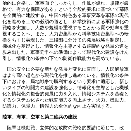
治的に合格し、軍事面でしっかりし、作風が優れ、規律が厳
格で、有力な保障がある」という全般的要求に基づいて部隊
を全面的に建設する。中国の特色ある軍事変革を軍隊の現代
化を進める上での必須の道とし、科学技術による軍隊強化の
戦略を実施し、人数や規模を重視することから質や効率を重
視することへ、また、人力密集型から科学技術密集型への転
換をちくじ実現した。三段階に分けての発展戦略を制定し、
機械化を基礎とし、情報化を主導とする飛躍的な発展の道を
歩み出した。軍事闘争への準備によって現代化の建設をけん
引し、情報化の条件の下での防衛作戦能力を高めている。
国の安全に必要な新たな発展と変化に直面し、人民解放軍
はより高い起点から現代化を推し進めている。情報化の条件
下における、局地戦争で勝利するという要求に適応し、新し
いタイプの戦闘力の建設を強化し、情報化を主導とした機械
化と情報化の複合的発展に力を入れ、情報システムを基礎と
するシステム化された戦闘能力を向上させ、火力、機動力、
防護力、保障力、情報力の全体的な向上を実現する。
陸軍、海軍、空軍と第二砲兵の建設
陸軍は機動戦、立体的な攻防の戦略的要請に応じて、改