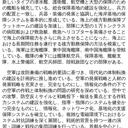
新しいタイプの潜水艦、護衛艦、航空機と大型の保障のため
の艦船を補充している。総合保障基地の建設を強化し、兵力
の配置と一致し、兵器・装備の発展と協調した海岸基地の保
障システムを基本的に形成している。海上の後方勤務保障プ
ラットホームの建設を加速し、部隊に大型の１万トンクラス
の病院船および救急艇、救急ヘリコプターを装備させること
で海上の保障能力をさらに向上させることになった。海上に
おける長期間任務を遂行する後方勤務保障の方法を模索して
いる。海軍は北海艦隊、東中国海艦隊、南中国海艦隊を管轄
している。艦隊の傘下には艦隊航空兵、保障基地、艦艇支
隊、水上警備区、航空兵師団、陸戦旅団などの部隊がある。
空軍は攻防兼備の戦略的要請に基づき、現代化の体制転換
の建設を計画的に推し進めている。空軍の発展戦略と人材の
発展戦略を充実させ、完全なものにし、情報化の条件の下で
の空軍の作戦と体制転換の問題の研究を深めている。空中で
の攻撃、防空反ミサイルと戦略投下・輸送を重点とする作戦
力システムの建設を強化し、指導・指揮のシステムを健全か
つ完全なものにし、情報化、ネットワーク化、基地化の支援
保障システムを確立している。複雑な電磁環境下におけるシ
ステム対抗訓練を深く展開し、戦術的背景を持つ一連の演
習・訓練と戦役の集団訓練を行っている。首都を中心とし、