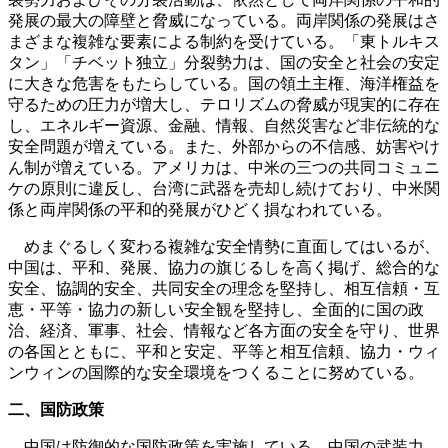
発展の最大の障壁と脅威になっている。両岸関係の発展はさ
まざまな複雑な要素による制約を受けている。「東トルキス
タン」「チベット独立」分裂勢力は、国の安全と社会の安定
に大きな危害をもたらしている。国の領土主権、海洋権益を
守るための圧力が増大し、テロリズムの脅威が現実的に存在
し、エネルギー資源、金融、情報、自然災害など非伝統的な
安全問題が増えている。また、外部からの不信感、妨害やけ
ん制が増えている。アメリカは、中米の三つの共同コミュニ
ケの原則に違反し、台湾に武器を売却し続けており、中米関
係と両岸関係の平和的発展がひどく損なわれている。
めまぐるしく変わる複雑な安全情勢に直面してはいるが、
中国は、平和、発展、協力の旗じるしを高く掲げ、総合的な
安全、協調的安全、共同安全の理念を堅持し、相互信頼・互
恵・平等・協力の新しい安全観を堅持し、全面的に国の政
治、経済、軍事、社会、情報など各方面の安全を守り、世界
の各国とともに、平和と安定、平等と相互信頼、協力・ウィ
ンウィンの国際的な安全環境をつくることに努めている。
二、国防政策
中国は防御的な国防政策を実施している。中国の武装力