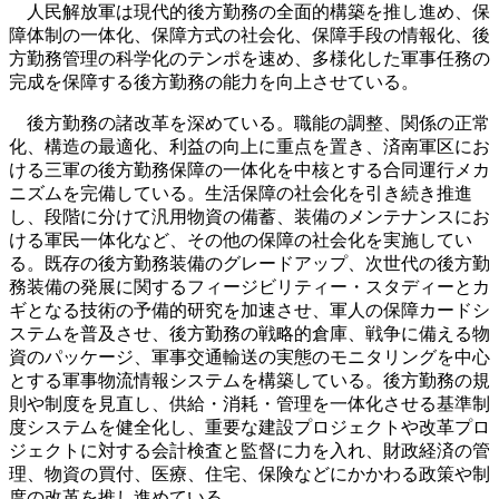
人民解放軍は現代的後方勤務の全面的構築を推し進め、保
障体制の一体化、保障方式の社会化、保障手段の情報化、後
方勤務管理の科学化のテンポを速め、多様化した軍事任務の
完成を保障する後方勤務の能力を向上させている。
後方勤務の諸改革を深めている。職能の調整、関係の正常
化、構造の最適化、利益の向上に重点を置き、済南軍区にお
ける三軍の後方勤務保障の一体化を中核とする合同運行メカ
ニズムを完備している。生活保障の社会化を引き続き推進
し、段階に分けて汎用物資の備蓄、装備のメンテナンスにお
ける軍民一体化など、その他の保障の社会化を実施してい
る。既存の後方勤務装備のグレードアップ、次世代の後方勤
務装備の発展に関するフィージビリティー・スタディーとカ
ギとなる技術の予備的研究を加速させ、軍人の保障カードシ
ステムを普及させ、後方勤務の戦略的倉庫、戦争に備える物
資のパッケージ、軍事交通輸送の実態のモニタリングを中心
とする軍事物流情報システムを構築している。後方勤務の規
則や制度を見直し、供給・消耗・管理を一体化させる基準制
度システムを健全化し、重要な建設プロジェクトや改革プロ
ジェクトに対する会計検査と監督に力を入れ、財政経済の管
理、物資の買付、医療、住宅、保険などにかかわる政策や制
度の改革を推し進めている。