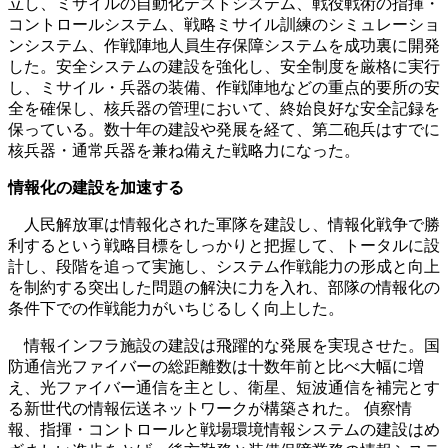
立し、ミサイルの自動化テストシステム、戦役戦術の指揮・
コントロールシステム、戦略ミサイル訓練のシミュレーショ
ンシステム、作戦陣地人員生存保障システムを成功裏に開発
した。安全システムの建設を強化し、安全制度を厳格に実行
し、ミサイル・兵器の装備、作戦陣地などの重点的要所の安
全を確保し、核兵器の管理において、終始良好な安全記録を
保っている。数十年の建設や発展を経て、第二砲兵はすでに
核兵器・通常兵器を兼ね備えた戦略力になった。
情報化の建設を加速する
人民解放軍は情報化された軍隊を建設し、情報化戦争で勝
利するという戦略目標をしっかりと把握して、トータルに設
計し、段階を追って実施し、システム作戦能力の形成と向上
を制約する突出した問題の解決に力を入れ、部隊の情報化の
条件下での作戦能力がいちじるしく向上した。
情報インフラ施設の建設は飛躍的な発展を実現させた。国
防通信光ファイバーの総距離数は十数年前と比べ大幅に増
え、光ファイバー通信を主とし、衛星、短波通信を補完とす
る新世代の情報伝送ネットワークが構築された。 偵察情
報、指揮・コントロールと戦場環境情報システムの建設はめ