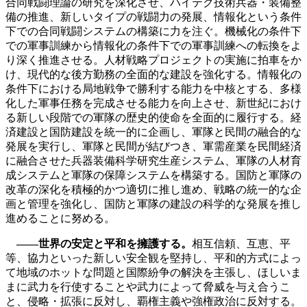
合同戦闘理論の研究を深化させ、ハイテク技術兵器・装備整
備の推進、新しいタイプの戦闘力の発展、情報化という条件
下での合同戦闘システムの構築に力を注ぐ。機械化の条件下
での軍事訓練から情報化の条件下での軍事訓練への転換をよ
り深く推進させる。人材戦略プロジェクトの実施に拍車をか
け、現代的な後方勤務の全面的な建設を強化する。情報化の
条件下における局地戦争で勝利する能力を中核とする、多様
化した軍事任務を完成させる能力を向上させ、新世紀におけ
る新しい段階での軍隊の歴史的使命を全面的に履行する。経
済建設と国防建設を統一的に企画し、軍隊と民間の融合的な
発展を実行し、軍隊と民間が結びつき、軍需産業を民間経済
に融合させた兵器装備科学研究生産システム、軍隊の人材育
成システムと軍隊の保障システムを構築する。国防と軍隊の
改革の深化を積極的かつ適切に推し進め、戦略の統一的な企
画と管理を強化し、国防と軍隊の建設の科学的な発展を推し
進めることに努める。
――世界の安定と平和を擁護する。
相互信頼、互恵、平
等、協力といった新しい安全観を堅持し、平和的方式によっ
て地域のホットな問題と国際紛争の解決を主張し、ほしいま
まに武力を行使することや武力によって脅威を与え合うこ
と、侵略・拡張に反対し、覇権主義や強権政治に反対する。