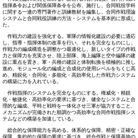
指揮条令および関係保障条令を公布、施行し、合同戦役学科
に関する一連の専門著作と訓練教材を編集し、合同作戦理論
システムと合同戦役訓練の方法・システムを基本的に形成し
た。
作戦力の建設を強化する。軍隊の情報化建設の必要に適応
し、指導・指揮体制の改革を行い、それを完全なものにし、
作戦力の編成構造を調整かつ最適化し、新しいタイプの作戦
力と保障力を充実させ、陸上部隊、海上編隊と空中編隊の建
設に重点を置き、軍・兵種の建設と体制転換を積極的に推し
進め、モジュール化の編成と合成化の使用レベルをちくじ高
め、精鋭化・合同化・多能化・高効率化した作戦力システム
の構築に力を入れている。
作戦指揮のシステムを完全なものにする。権威化・精鋭
化・敏捷化・高効率化の要求に基づき、健全なシステムと合
理的な編成、平時と戦時を一体化させ三軍が協力すること、
メカニズムが完備された順調かつ高効率な合同作戦指揮シス
テムなどの構築を加速している。
総合的な保障能力を高める。体系的な保障、精密・正確な
保障、集約的な保障の要求に基づき、総合作戦と保障基地の