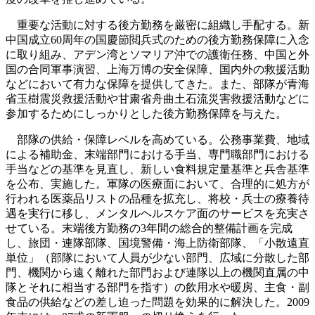
重要な活動に対する後方勤務を厳密に組織し手配する。新
中国成立60周年の国慶節閲兵式のための後方勤務保障に入念
に取り組み、アデン湾とソマリア沖での護衛任務、中国と外
国の合同軍事演習、上海万博の安全保障、国内外の救援活動
などにおいて有力な保障を提供してきた。また、部隊が青海
省玉樹震災救援活動や甘粛省舟曲土石流災害救援活動などに
参加するためにしっかりとした後方勤務保障を与えた。
部隊の供給・保障レベルを高めている。公務事業費、地域
による補助金、末端部門における手当、専門職部門における
手当などの基準を見直し、新しい食料規定量基準と兵舎基準
を公布、実施した。軍隊の医療面において、合理的に処方が
行われる医薬品リストの品種を拡充し、将校・兵士の療養待
遇を実行に移し、メンタルヘルスケア面のサービスを充実さ
せている。末端後方勤務の3年間の総合的整備計画を完成
し、旅団・連隊部隊、国境警備・海上防衛部隊、「小散遠直
単位」（部隊において人員が少ない部門、広域に分散した部
門、機関から遠く離れた部門および連隊以上の機関直属の中
隊とそれに相当する部門を指す）の飲用水や暖房、主食・副
食品の供給などの差し迫った問題を効果的に解決した。2009