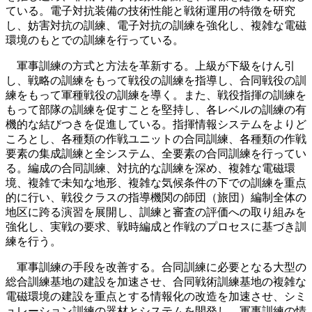
ている。電子対抗装備の技術性能と戦術運用の特徴を研究
し、妨害対抗の訓練、電子対抗の訓練を強化し、複雑な電磁
環境のもとでの訓練を行っている。
軍事訓練の方式と方法を革新する。上級が下級をけん引
し、戦略の訓練をもって戦役の訓練を指導し、合同戦役の訓
練をもって軍種戦役の訓練を導く。また、戦役指揮の訓練を
もって部隊の訓練を促すことを堅持し、各レベルの訓練の有
機的な結びつきを促進している。指揮情報システムをよりど
ころとし、各種類の作戦ユニットの合同訓練、各種類の作戦
要素の集成訓練と全システム、全要素の合同訓練を行ってい
る。編成の合同訓練、対抗的な訓練を深め、複雑な電磁環
境、複雑で未知な地形、複雑な気候条件の下での訓練を重点
的に行い、戦役クラスの指導機関の師団（旅団）編制全体の
地区に跨る演習を展開し、訓練と審査の評価への取り組みを
強化し、実戦の要求、戦時編成と作戦のプロセスに基づき訓
練を行う。
軍事訓練の手段を改善する。合同訓練に必要となる大型の
総合訓練基地の建設を加速させ、合同戦術訓練基地の複雑な
電磁環境の建設を重点とする情報化の改造を加速させ、シミ
ュレーション訓練の器材とシステムを開発し、軍事訓練の情