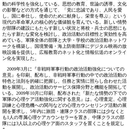
動の科学性を強化している。思想の教育、世論の誘導、文化
の影響などの方式を通じて、「党に忠誠であり、人民を愛
し、国に奉仕し、使命のために献身し、栄誉を尊ぶ」という
現代の革命軍人の核心的な価値観を育んでいる。新しい情勢
が部隊の建設にもたらす新しい状況と将校・兵士の思想にも
たらす新たな変化を検討し、政治活動の目標性と実効性を高
めている。軍隊全体の部隊と大学・学校の政治活動ネットワ
ークを構築し、国境警備・海上防衛部隊にデジタル映画の放
映設備を提供し、広報教育のネット化と情報伝送のオンライ
ン化を実現した。
2009年3月に『非戦時軍事行動の政治活動強化についての
意見』を印刷、配布し、非戦時軍事行動の中での政治活動の
特色と法則を的確に把握し、任務と実情に照らし合わせた活
動を展開し、政治活動のサービス保障分野と機能を開拓して
いる。2009年10月に印刷、配布された『新たな情勢の下での
軍隊の心理ケア活動強化に関する意見』は、心理査定、心理
訓練と心理危機への関与などの心理カウンセリング活動の展
開を要求し、5年内に旅団・連隊クラスの部隊には少なくと
も1人の専属心理ケアカウンセラーを置き、中隊クラスの部
隊には3人以上の心理ケア面のスタッフを置くことを規定し