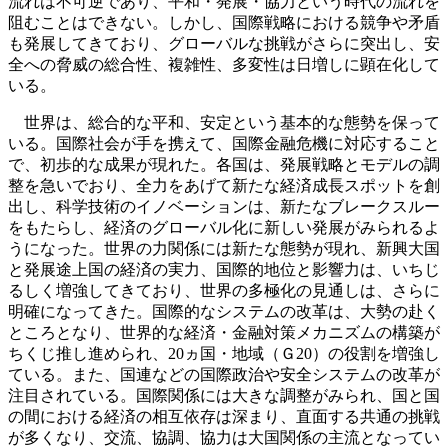
流れは不可逆であり、平和・発展・協力という時代の流れを
阻むことはできない。しかし、国際戦略における競争や矛盾
も発展してきており、グローバルな挑戦がさらに突出し、安
全への脅威の総合性、複雑性、多変性は日増しに顕在化して
いる。
世界は、総合的な平和、安定という基本的な態勢を保って
いる。国際社会が手を携えて、国際金融危機に対応すること
で、初歩的な成果が現れた。各国は、発展戦略とモデルの調
整を急いでおり、全力をあげて新たな経済成長スポットを創
出し、科学技術のイノベーションは、新たなブレークスルー
をもたらし、経済のグローバル化に新しい発展がみられるよ
うになった。世界の力関係には新たな態勢が現れ、新興大国
と発展途上国の経済の実力、国際的地位と影響力は、いちじ
るしく増強してきており、世界の多極化の見通しは、さらに
明確になってきた。国際的なシステムの改革は、大勢の赴く
ところとなり、世界的な経済・金融対策メカニズムの構築が
ちくじ推し進められ、20ヵ国・地域（Ｇ20）の役割を増強し
ている。また、国連などの国際政治や安全システムの改革が
注目されている。国際関係には大きな調整がみられ、国と国
の間における経済の相互依存は深まり、直面する共通の挑戦
が多くなり、交流、協調、協力は大国関係の主流となってい