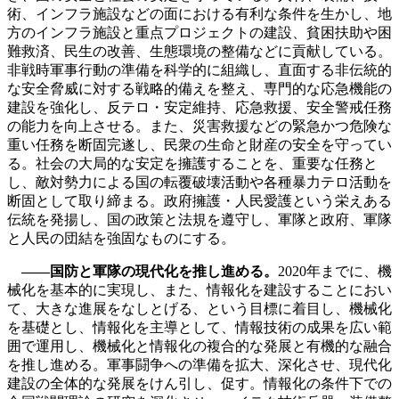
術、インフラ施設などの面における有利な条件を生かし、地
方のインフラ施設と重点プロジェクトの建設、貧困扶助や困
難救済、民生の改善、生態環境の整備などに貢献している。
非戦時軍事行動の準備を科学的に組織し、直面する非伝統的
な安全脅威に対する戦略的備えを整え、専門的な応急機能の
建設を強化し、反テロ・安定維持、応急救援、安全警戒任務
の能力を向上させる。また、災害救援などの緊急かつ危険な
重い任務を断固完遂し、民衆の生命と財産の安全を守ってい
る。社会の大局的な安定を擁護することを、重要な任務と
し、敵対勢力による国の転覆破壊活動や各種暴力テロ活動を
断固として取り締まる。政府擁護・人民愛護という栄えある
伝統を発揚し、国の政策と法規を遵守し、軍隊と政府、軍隊
と人民の団結を強固なものにする。
――国防と軍隊の現代化を推し進める。
2020年までに、機
械化を基本的に実現し、また、情報化を建設することにおい
て、大きな進展をなしとげる、という目標に着目し、機械化
を基礎とし、情報化を主導として、情報技術の成果を広い範
囲で運用し、機械化と情報化の複合的な発展と有機的な融合
を推し進める。軍事闘争への準備を拡大、深化させ、現代化
建設の全体的な発展をけん引し、促す。情報化の条件下での