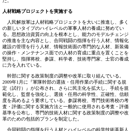
た。
人材戦略プロジェクトを実施する
人民解放軍は人材戦略プロジェクトを大いに推進し、多く
の新しいタイプのハイレベルの軍事人材の養成に努めてい
る。思想政治資質の向上を根本とし、能力のモデルチェンジ
の推進を主な内容とし、合同戦闘の指揮を行う人材、情報化
建設の管理を行う人材、情報技術面の専門的な人材、新装備
の操作・メンテナンス面での人材の育成に重点を置くことを
堅持し、指揮将校、参謀、科学者、技術専門家、士官の養成
に力を入れている。
幹部に関する政策制度の調整や改革に取り組んでいる。
2009年1月に『軍隊幹部の選抜・任用作業の手続に関する規
定（試行）』が公布され、さらに民主化を拡大し、手続を規
範化し、監督を強化し、選抜・任用の科学性、正確性、信頼
度を高めるよう要求している。参謀将校、専門技術将校の考
査・評価に関する実施方法と一般的に使用される考査・評価
基準を公布し、専門的技術人材に関する政策制度の調整や改
革のための包括的プランを制定した。
合同戦闘の指揮を行う人材とハイレベルの科学技術革新人