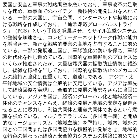
要国は安全と軍事の戦略調整を急いでおり、軍事改革の足取
りを速め、軍事面でのハイテク・新技術の開発に力を入れて
いる。一部の大国は、宇宙空間、インターネットや極地にお
ける戦略を作成しており、「通常即応グローバルストライ
ク」（PGS）という手段を発展させ、ミサイル迎撃システム
の整備を加速させ、コンピューターネットワーク作戦の能力
を増強させ、新たな戦略的要害の高地を占有することに努め
ている。一部の発展途上国は、軍隊強化の勢いを保ち、軍隊
の近代化を推し進めている。国際的な軍備抑制のプロセスは
いくらか推進されたが、大量破壊兵器の拡散防止情勢は錯綜
し、複雑な様相を呈しており、国際的な拡散防止のメカニズ
ムの維持と強化は任重くして、道遠しである。 アジア・太
平洋地域の安全情勢は全般的に安定している。アジアは率先
して経済回復を実現し、全般的に発展の態勢をさらに強固に
している。アジア各国は、経済のグローバル化と地域経済一
体化のチャンスをとらえ、経済の発展と地域の安定を促進さ
せることに尽力し、利益共同体と運命共同体であるという意
識を強めている。マルチラテラリズム（多国間主義）と開放
的なリージョナリズム（地域主義）を堅持し、域内、域外の
国との二国間または多国間協力を積極的に発展させ、地域的
な特色の備わった経済と安全協力システムの構築に努めてい