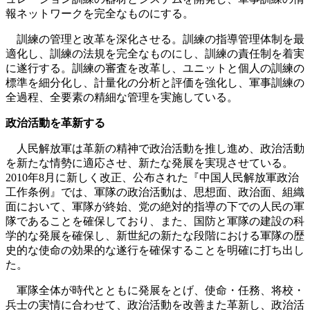
報ネットワークを完全なものにする。
訓練の管理と改革を深化させる。訓練の指導管理体制を最
適化し、訓練の法規を完全なものにし、訓練の責任制を着実
に遂行する。訓練の審査を改革し、ユニットと個人の訓練の
標準を細分化し、計量化の分析と評価を強化し、軍事訓練の
全過程、全要素の精細な管理を実施している。
政治活動を革新する
人民解放軍は革新の精神で政治活動を推し進め、政治活動
を新たな情勢に適応させ、新たな発展を実現させている。
2010年8月に新しく改正、公布された『中国人民解放軍政治
工作条例』では、軍隊の政治活動は、思想面、政治面、組織
面において、軍隊が終始、党の絶対的指導の下での人民の軍
隊であることを確保しており、また、国防と軍隊の建設の科
学的な発展を確保し、新世紀の新たな段階における軍隊の歴
史的な使命の効果的な遂行を確保することを明確に打ち出し
た。
軍隊全体が時代とともに発展をとげ、使命・任務、将校・
兵士の実情に合わせて、政治活動を改善また革新し、政治活