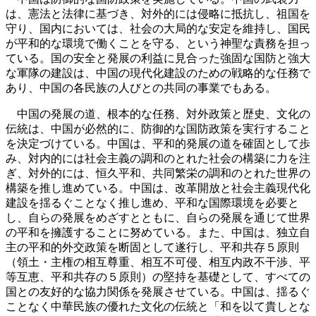
は、憲法と法律に基づき、対外的には侵略に抵抗し、祖国を
守り、国内においては、社会の大局的な安定を維持し、国民
が平和的な環境で働くことを守る、という神聖な責務を担っ
ている。国の安全と発展の利益に見合った強固な国防と強大
な軍隊の建設は、中国の現代化建設のための戦略的な任務で
あり、中国の各民族の人びとの共同の事業でもある。
中国の発展の道、根本的な任務、対外政策と歴史、文化の
伝統は、中国が必然的に、防御的な国防政策を実行すること
を決定づけている。中国は、平和的発展の道を確固として歩
み、対内的には社会主義の調和のとれた社会の構築に力を注
ぎ、対外的には、恒久平和、共同繁栄の調和のとれた世界の
構築を推し進めている。中国は、改革開放と社会主義現代化
建設を揺るぐことなく推し進め、平和な国際環境を必要と
し、自らの発展をめざすとともに、自らの発展を通じて世界
の平和を擁護することに努めている。また、中国は、独立自
主の平和的外交政策を断固として遂行し、平和共存５原則
（領土・主権の相互尊重、相互不可侵、相互内政不干渉、平
等互恵、平和共存の５原則）の堅持を基礎として、すべての
国との友好的な協力関係を発展させている。中国は、揺るぐ
ことなく中華民族の優れた文化の伝統と「和を以て貴しとな