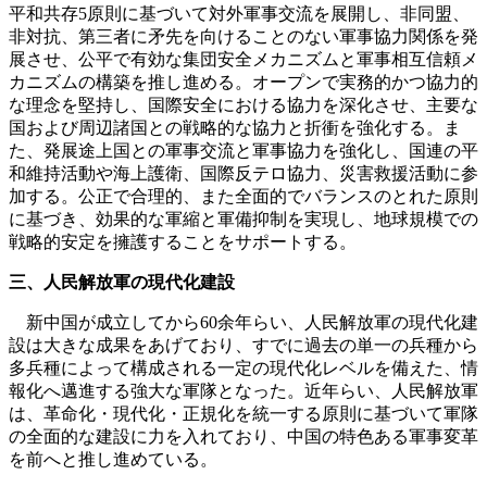
平和共存5原則に基づいて対外軍事交流を展開し、非同盟、
非対抗、第三者に矛先を向けることのない軍事協力関係を発
展させ、公平で有効な集団安全メカニズムと軍事相互信頼メ
カニズムの構築を推し進める。オープンで実務的かつ協力的
な理念を堅持し、国際安全における協力を深化させ、主要な
国および周辺諸国との戦略的な協力と折衝を強化する。ま
た、発展途上国との軍事交流と軍事協力を強化し、国連の平
和維持活動や海上護衛、国際反テロ協力、災害救援活動に参
加する。公正で合理的、また全面的でバランスのとれた原則
に基づき、効果的な軍縮と軍備抑制を実現し、地球規模での
戦略的安定を擁護することをサポートする。
三、人民解放軍の現代化建設
新中国が成立してから60余年らい、人民解放軍の現代化建
設は大きな成果をあげており、すでに過去の単一の兵種から
多兵種によって構成される一定の現代化レベルを備えた、情
報化へ邁進する強大な軍隊となった。近年らい、人民解放軍
は、革命化・現代化・正規化を統一する原則に基づいて軍隊
の全面的な建設に力を入れており、中国の特色ある軍事変革
を前へと推し進めている。