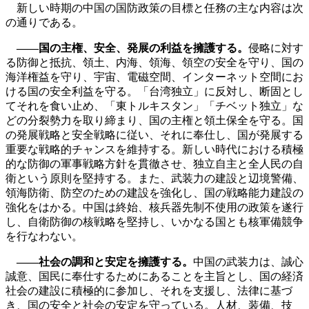
新しい時期の中国の国防政策の目標と任務の主な内容は次
の通りである。
――国の主権、安全、発展の利益を擁護する。
侵略に対す
る防御と抵抗、領土、内海、領海、領空の安全を守り、国の
海洋権益を守り、宇宙、電磁空間、インターネット空間にお
ける国の安全利益を守る。「台湾独立」に反対し、断固とし
てそれを食い止め、「東トルキスタン」「チベット独立」な
どの分裂勢力を取り締まり、国の主権と領土保全を守る。国
の発展戦略と安全戦略に従い、それに奉仕し、国が発展する
重要な戦略的チャンスを維持する。新しい時代における積極
的な防御の軍事戦略方針を貫徹させ、独立自主と全人民の自
衛という原則を堅持する。また、武装力の建設と辺境警備、
領海防衛、防空のための建設を強化し、国の戦略能力建設の
強化をはかる。中国は終始、核兵器先制不使用の政策を遂行
し、自衛防御の核戦略を堅持し、いかなる国とも核軍備競争
を行なわない。
――社会の調和と安定を擁護する。
中国の武装力は、誠心
誠意、国民に奉仕するためにあることを主旨とし、国の経済
社会の建設に積極的に参加し、それを支援し、法律に基づ
き、国の安全と社会の安定を守っている。人材、装備、技