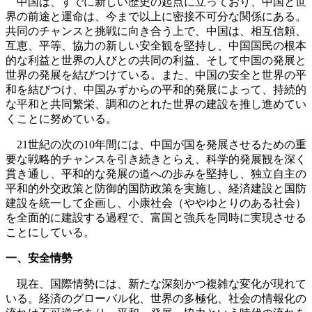
中国は、すでに新しい歴史の起点に立っており、中国と世
界の前途と運命は、今まで以上に密接不可分な関係にある。
共同のチャンスと挑戦に向き合う上で、中国は、相互信頼、
互恵、平等、協力の新しい安全観を堅持し、中国国民の根本
的な利益と世界の人びとの共同の利益、そして中国の発展と
世界の発展を結びつけている。また、中国の安全と世界の平
和を結びつけ、中国みずからの平和的発展によって、持続的
な平和と共同繁栄、調和のとれた世界の建設を推し進めてい
くことに努めている。
21世紀の次の10年間には、中国が国を発展させるための重
要な戦略的チャンスを引き続きとらえ、科学的発展観を深く
貫き通し、平和的な発展の道への歩みを堅持し、独立自主の
平和的外交政策と防御的国防政策を実施し、経済建設と国防
建設を統一して企画し、小康社会（ややゆとりのある社会）
を全面的に建設する過程で、富国と強兵を同時に実現させる
ことにしている。
一、安全情勢
現在、国際情勢には、新たな深刻かつ複雑な変化が現れて
いる。経済のグローバル化、世界の多極化、社会の情報化の