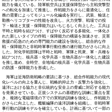
能力を備えている。陸軍航空兵は支援保障型から主戦突撃型
への転化を加速して推進し、作戦能力をさらに最適化し、任
務の需要によってモジュール化編成を実行し、武装、輸送と
勤務ヘリコプターの性能を改良し、火力突撃、戦場での投
下・輸送と支援・保障能力はいちじるしく向上した。工兵は
平時と戦時を結びつけ、すばやく反応する多能化、一体化さ
れた新しいタイプの作戦・保障能力の構築を加速させ、災害
救援の応急のための専門能力の建設を強化し、総合的な作
戦・保障能力と非戦時軍事行動任務の遂行能力がさらに向上
した。対化学戦部隊は平時と戦時、軍隊と民衆、軍・兵種を
結びつけた、核兵器・化学兵器・生物兵器が一体化した建設
を推し進め、全時空、全地域の核兵器・化学兵器・生物兵器
の防護・保障能力を形成した。
海軍は近海防衛戦略の要請に基づき、総合作戦能力の現代
化レベルの向上を重んじ、戦略的抑止力・反撃力を強化し、
遠洋における協力と非伝統的な安全上の脅威に対応する能力
を発展させている。正規システムの基礎的な訓練に重点を置
き、複雑な電磁環境の下での実戦的訓練を強化し、作戦能力
がさらに向上した。艦艇編隊の遠洋訓練を組織し、非戦時軍
事行動の訓練モデルを確立している。計画に基づいて一部の