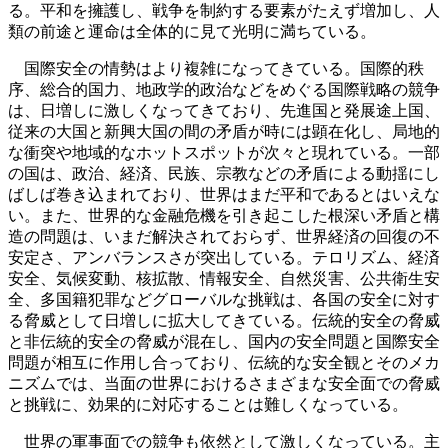
る。平和を擁護し、戦争を制約する要素がたえず増加し、人
類の前途と運命は全体的に見て光明に満ちている。
国際安全の情勢はより複雑になってきている。国際的秩
序、総合的国力、地政学的政治などをめぐる国際戦略の競争
は、日増しに激しくなってきており、先進国と発展途上国、
従来の大国と新興大国の間の矛盾が時には顕在化し、局地的
な衝突や地域的なホットスポットが次々と現れている。一部
の国は、政治、経済、民族、宗教などの矛盾による動揺にし
ばしば巻き込まれており、世界はまだ平和であるとはいえな
い。また、世界的な金融危機を引き起こした根深い矛盾と構
造の問題は、いまだ解決されておらず、世界経済の回復の不
安定さ、アンバランスさが突出している。テロリズム、経済
安全、気候変動、核拡散、情報安全、自然災害、公共衛生安
全、多国籍犯罪などグローバルな挑戦は、各国の安全に対す
る脅威として日増しに拡大してきている。伝統的安全の脅威
と非伝統的安全の脅威が混在し、国内の安全問題と国際安全
問題が相互に作用し合っており、伝統的な安全観とそのメカ
ニズムでは、当面の世界におけるさまざまな安全面での脅威
と挑戦に、効果的に対応することは難しくなっている。
世界の軍事面での競争も依然として激しくなっている。主