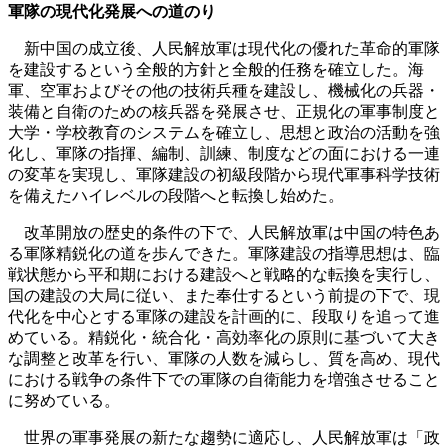
軍隊の現代化発展への道のり
新中国の成立後、人民解放軍は現代化の優れた革命的軍隊
を建設するという全般的方針と全般的任務を確立した。海
軍、空軍およびその他の技術兵種を建設し、機械化の兵器・
装備と自衛のための核兵器を発展させ、正規化の軍事制度と
大学・学校教育のシステムを確立し、思想と政治の活動を強
化し、軍隊の指揮、編制、訓練、制度などの面における一連
の変革を実現し、軍隊建設の初級段階から現代軍事科学技術
を備えたハイレベルの段階へと転換し始めた。
改革開放の歴史的条件の下で、人民解放軍は中国の特色あ
る軍隊精鋭化の道を歩んできた。軍隊建設の指導思想は、臨
戦状態から平和期における建設へと戦略的な転換を実行し、
国の建設の大局に従い、また奉仕するという前提の下で、現
代化を中心とする軍隊の建設を計画的に、段取りを追って進
めている。精鋭化・統合化・高効率化の原則に基づいて大き
な調整と改革を行い、軍隊の人数を減らし、質を高め、現代
における戦争の条件下での軍隊の自衛能力を増強させること
に努めている。
世界の軍事発展の新たな趨勢に適応し、人民解放軍は「政