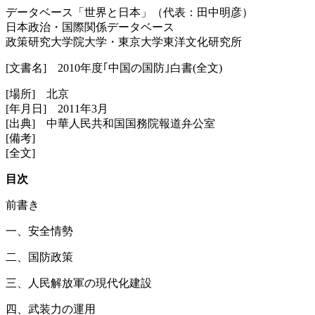
データベース「世界と日本」（代表：田中明彦）
日本政治・国際関係データベース
政策研究大学院大学・東京大学東洋文化研究所
[文書名] 2010年度｢中国の国防｣白書(全文)
[場所] 北京
[年月日] 2011年3月
[出典] 中華人民共和国国務院報道弁公室
[備考]
[全文]
目次
前書き
一、安全情勢
二、国防政策
三、人民解放軍の現代化建設
四、武装力の運用