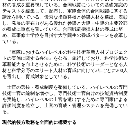
材の養成を重要視している。合同戦闘についての基礎知識の
テキストを編集して、配布し、軍隊全体の合同戦闘に関する
講座を開いている。優秀な指揮将校と参謀人材を選出、表彰
し、発展の潜在力がある優れた参謀と大隊・中隊の主要幹部
の養成に重点を置いている。合同戦闘指揮人材の養成に努
め、軍事修士学位を目指す大学院生の養成パターンを改革し
ている。
『軍隊におけるハイレベルの科学技術革新人材プロジェク
トの実施に関する弁法』を公布、施行しており、科学技術の
革新能力を向上させるために、科学技術のリーダーとなる人
材と科学分野のエリート人材の育成に向けて2年ごとに200人
を選出し、育成対象としている。
士官の選抜・養成制度を整備している。ハイレベルの専門
技術士官の編制を増やし、専門技術士官向けの技能資格制度
を実施し、ハイレベルの士官を選出するために専門家による
評価制度を確立し、士官の育成・管理システムを完備してい
る。
現代的後方勤務を全面的に構築する