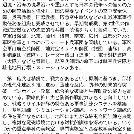
辺境・沿海の境界沿いを重点とする日常の戦争への備えのた
めの防空活動を強化し、国の重要なイベントの空中安全保
障、災害救援、国際救援、応急空中輸送などの非戦時軍事行
動任務を組織し完成させている。早期警戒機、第3世代の作
戦航空機などの先進的な兵器・装備をちくじ装備している。
空軍は瀋陽、北京、蘭州、済南、南京、広州、成都の7つの
軍区空軍と１つのパラシュート兵軍団を管轄している。軍区
空軍は航空兵師団、地対空ミサイル師団（旅団、連隊）、高
射砲旅団（連隊）、レーダー旅団（連隊）、電子対抗連隊
（大隊）などを管轄し、航空兵師団の傘下には航空兵連隊と
駐屯地飛行場・ステーションがある。
第二砲兵は精鋭で、戦力があるという原則に基づき、部隊
の現代化建設を推し進め、迅速な反応、防御の効果的な突
破、ピンポイント攻撃、総合的な破壊と生存防衛の能力を高
めている。戦略的抑止力と防衛作戦能力がちくじ向上してい
る。戦略ミサイル部隊の特色ある軍事訓練システムを構築
し、基地訓練、シミュレーション訓練、ネットワーク訓練の
条件を完全なものにし、地区にまたがる駐屯合同訓練を展開
し、複雑な電磁環境における対抗的訓練を深めている。いく
つかの重点学科の実験室、専門実験室と基礎教学実験室を確