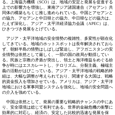
る。上海協力機構（SCO）は、地域の安定と発展を促進する
上での影響力を増強し、東南アジア諸国連合（アセアン）共
同体の構築もちくじ推し進められている。中国とアセアンと
の協力、アセアンと中日韓との協力、中日韓などの協力は、
たえず深化し、アジア・太平洋経済協力会議（APEC）は、
ひきつづき発展をとげている。
アジア・太平洋地域の安全情勢の複雑性、多変性が顕在化
してきている。地域のホットスポットは長年解決されておら
ず、朝鮮半島の情勢はしばしば緊迫し、アフガニスタンの安
全情勢は依然として厳しく、一部の国の政局が動揺してい
る。民族と宗教の矛盾が突出し、領土と海洋権益をめぐる紛
争が時にはエスカレートし、テロリズム、分裂主義、極端主
義の活動がはびこっている。アジア・太平洋地域の戦略的枠
組は、大幅な調整が考えられており、関連する大国は、戦略
的資金投入を増加させている。アメリカは、アジア・太平洋
地域における軍事同盟システムを強化し、地域の安全問題へ
の介入を強めている。
中国は依然として、発展の重要な戦略的チャンスの中にあ
り、安全環境は総じて有利である。世界的金融危機の衝撃に
効果的に対応し、経済の、安定した比較的迅速な発展を保