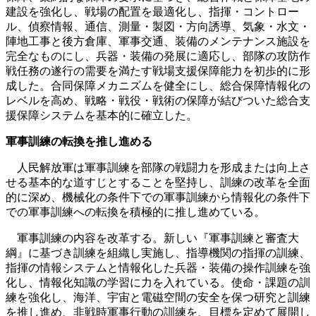
建設を強化し、戦場の配置を最適化し、指揮・コントロー
ル、偵察情報、通信、測量・製図・方向誘導、気象・水文・
陣地工事と後方倉庫、軍事交通、装備のメンテナンス施設を
完全なものにし、兵器・装備の発展に適応し、部隊の攻防作
戦任務の遂行の需要を満たす戦場支援保障能力を初歩的に形
成した。合同保障メカニズムを健全にし、総合保障情報化の
レベルを高め、戦略・戦役・戦術の保障が結びついた総合支
援保障システムを基本的に確立した。
軍事訓練の転換を推し進める
人民解放軍は軍事訓練を部隊の戦闘力を形成または向上さ
せる基本的な道すじとすることを堅持し、訓練の改革を全面
的に深め、機械化の条件下での軍事訓練から情報化の条件下
での軍事訓練への転換を積極的に推し進めている。
軍事訓練の内容を改革する。新しい『軍事訓練と審査大
綱』に基づき訓練を組織し実施し、指導機関の指揮の訓練、
指揮の情報システムと情報化した兵器・装備の操作訓練を強
化し、情報化知識の学習に力を入れている。使命・課題の訓
練を強化し、海洋、宇宙と電磁空間の安全を保つ研究と訓練
を推し進め、非戦時軍事行動の訓練を、目標を定めて展開し