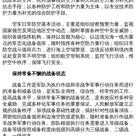
以陆军防空兵、民兵预备役防空力量和人民防空力量为补充的
抗击手段；以各种防护工程和防护力量为主体，以专业技术防
护力量为补充的综合防护手段。
空军日常防空基本活动，主要是组织侦察预警力量，监视
国家领空及周边地区空中动态，随时掌握各种空中安全威胁；
组织各级指挥机构，保持以首都为核心、以边境沿海一线为重
点的常态化战备值班，随时指挥各种空防力量行动；组织日常
防空战斗值班兵力，进行海上空域警巡、边境反侦察和境内查
证处置异常不明空情；组织航空管制系统，监控飞行活动，维
护空中秩序，保障飞行安全。
保持常备不懈的战备状态
战备工作是军队为执行作战和非战争军事行动任务而进行
的准备和戒备活动，是军队全局性、综合性、经常性的工作。
提高战备水平，保持常备不懈的战备状态，是有效应对多种安
全威胁、完成多样化军事任务的重要保证。人民解放军建立正
规的战备秩序，加强战备基础性建设，搞好针对性战备演练，
周密组织战备值班和边海空防巡逻执勤，随时准备执行作战和
非战争军事行动任务。部队根据执行任务需要进入等级战备，
战备等级按照戒备程度由低级到高级分为三级战备、二级战
备、一级战备。