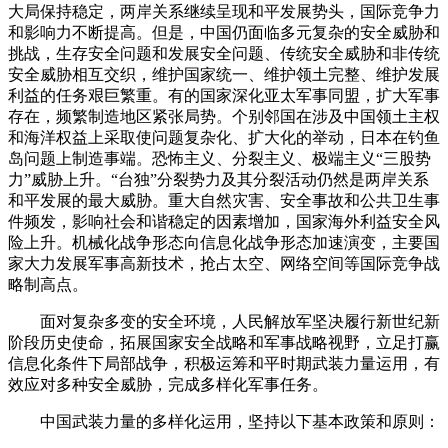
大局保持稳定，两岸关系继续呈现和平发展势头，国际竞争力
和影响力不断提高。但是，中国仍面临多元复杂的安全威胁和
挑战，生存安全问题和发展安全问题、传统安全威胁和非传统
安全威胁相互交织，维护国家统一、维护领土完整、维护发展
利益的任务艰巨繁重。有的国家深化亚太军事同盟，扩大军事
存在，频繁制造地区紧张局势。个别邻国在涉及中国领土主权
和海洋权益上采取使问题复杂化、扩大化的举动，日本在钓鱼
岛问题上制造事端。恐怖主义、分裂主义、极端主义“三股势
力”威胁上升。“台独”分裂势力及其分裂活动仍然是两岸关系
和平发展的最大威胁。重大自然灾害、安全事故和公共卫生事
件频发，影响社会和谐稳定的因素增加，国家海外利益安全风
险上升。机械化战争形态向信息化战争形态加速演变，主要国
家大力发展军事高新技术，抢占太空、网络空间等国际竞争战
略制高点。
面对复杂多变的安全环境，人民解放军坚决履行新世纪新
阶段历史使命，拓展国家安全战略和军事战略视野，立足打赢
信息化条件下局部战争，积极运筹和平时期武装力量运用，有
效应对多种安全威胁，完成多样化军事任务。
中国武装力量的多样化运用，坚持以下基本政策和原则：