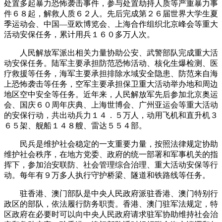
处置多起暴力恐怖袭击事件，参与处置劫持人质等严重暴力事
件６８起，解救人质６２人。先后完成第２６届世界大学生夏
季运动会、中国—亚欧博览会、上海合作组织北京峰会等重大
活动安保任务，累计用兵１６０多万人次。
人民解放军派出相关力量协助公安、武警部队完成重大活
动安保任务。陆军主要承担防范恐怖活动、核化生爆检测、医
疗救援等任务，海军主要承担排除水域安全隐患、防范来自海
上恐怖袭击等任务，空军主要承担保卫重大活动举办地和周边
地区空中安全等任务。近年来，人民解放军先后参加北京奥运
会、国庆６０周年庆典、上海世博会、广州亚运会等重大活动
的安保行动，共出动兵力１４．５万人，动用飞机和直升机３
６５架、舰船１４８艘、雷达５５４部。
民兵是维护社会稳定的一支重要力量，按照法律规定协助
维护社会秩序，在地方党委、政府的统一部署和军事机关的指
挥下，参加治安联防、社会管理综合治理、重大活动安保等行
动。每年有９万多人执行守护桥梁、隧道和铁路线等任务。
驻香港、澳门部队是中央人民政府派驻香港、澳门特别行
政区的部队，依法履行防务职责。香港、澳门驻军法规定，特
区政府在必要时可以向中央人民政府请求驻军协助维持社会治