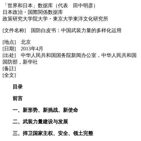
「世界和日本」数据库（代表 田中明彦）
日本政治・国際関係数据库
政策研究大学院大学・東京大学東洋文化研究所
[文件名称] 国防白皮书：中国武装力量的多样化运用
[地点] 北京
[日期] 2013年4月
[出处] 中华人民共和国国务院新闻办公室，中华人民共和国
国防部，新华社
[备註]
[全文]
目录
前言
一、新形势、新挑战、新使命
二、武装力量建设与发展
三、捍卫国家主权、安全、领土完整