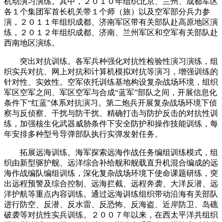
机动演习演练。其中，２０１０年组织北京、兰州、成都军区
各１个集团军首长机关带１个师（旅）以及空军部分兵力参
演，２０１１年组织成都、济南军区带有关部队赴高原地区演
练，２０１２年组织成都、济南、兰州军区和空军有关部队赴
西南地区演练。
突出对抗训练。各军兵种强化对抗性检验性演习演练，组
织实兵对抗、网上对抗和计算机模拟对抗等演习，增强训练的
针对性、实效性。空军依托训练基地构设复杂战场环境，组织
军区空军之间、军区空军与合成“蓝军”部队之间，开展信息化
条件下“红蓝”体系对抗演习。第二炮兵开展复杂战场环境下侦
察与反侦察、干扰与防干扰、精确打击与防护反击的对抗性训
练，加强核生化武器威胁条件下安全防护和操作技能训练，每
年安排多种型号导弹部队执行实弹发射任务。
拓展远海训练。海军探索远海作战任务编组训练模式，组
织由新型驱护舰、远洋综合补给舰和舰载直升机混合编成的远
海作战编队编组训练，深化复杂战场环境下使命课题研练，突
出远程预警及综合控制、远海拦截、远程奔袭、大洋反潜、远
洋护航等重点内容训练。通过远海训练组织带动沿海有关部队
进行防空、反潜、反水雷、反恐怖、反海盗、近岸防卫、岛礁
破袭等对抗性实兵训练。２００７年以来，在西太平洋共组织