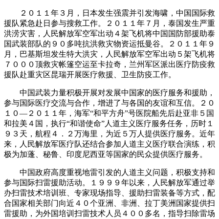
２０１１年３月，日本发生强震并引发海啸，中国国际救
援队紧急赴日参与搜救工作。２０１１年７月，泰国发生严重
洪涝灾害，人民解放军空军出动４架飞机将中国国防部援助泰
国武装部队的９０多吨抗洪救灾物资运抵曼谷。２０１１年９
月，巴基斯坦发生特大洪灾，人民解放军空军出动５架飞机将
７０００顶救灾帐篷空运至卡拉奇，兰州军区派出医疗防疫救
援队赴重灾区昆瑞开展医疗救援、卫生防疫工作。
中国武装力量积极开展对发展中国家的医疗服务和援助，
参与国际医疗交流与合作，增进了与各国的友谊和互信。２０
１０—２０１１年，海军“和平方舟”号医院船先后赴亚非５国
和拉美４国，执行“和谐使命”人道主义医疗服务任务，历时１
９３天，航程４．２万海里，为近５万人提供医疗服务。近年
来，人民解放军医疗队还结合参加人道主义医疗联合演练，积
极为加蓬、秘鲁、印度尼西亚等国家的民众提供医疗服务。
中国政府高度重视地雷引发的人道主义问题，积极支持和
参与国际扫雷援助活动。１９９９年以来，人民解放军通过举
办扫雷技术培训班、专家现场指导、援助扫雷装备等方式，配
合国家相关部门向近４０个亚洲、非洲、拉丁美洲国家提供扫
雷援助，为外国培训扫雷技术人员４００多名，指导扫除雷场