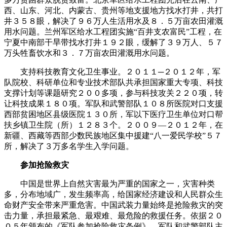
西、山东、河北、内蒙古、贵州等地支援地方找水打井，共打
井３５８眼，解决了９６万人生活用水及８．５万亩农田灌溉
用水问题。兰州军区给水工程团实施“百井支农富民”工程，在
宁夏中南部干旱带找水打井１９２眼，缓解了３９万人、５７
万头牲畜饮水和３．７万亩农田灌溉用水问题。
支持科技教育文化卫生事业。２０１１─２０１２年，军
队院校、科研单位和专业技术部队共承担国家重大专项、科技
支撑计划等课题研究２００多项，参与科技攻关２２０项，转
让科技成果１８０项。军队和武警部队１０８所医院对口支援
西部贫困地区县级医院１３０所，军以下医疗卫生单位对口帮
扶乡镇卫生院（所）１２８３个。２００９—２０１２年，在
新疆、西藏等西部少数民族地区集中援建“八一爱民学校”５７
所，解决了３万多名学生入学问题。
参加抢险救灾
中国是世界上自然灾害最为严重的国家之一，灾害种类
多，分布地域广，发生频率高，给国家经济建设和人民群众生
命财产安全带来严重危害。中国武装力量始终是抢险救灾的突
击力量，承担最紧急、最艰难、最危险的救援任务。依据２０
０５年颁布的《军队参加抢险救灾条例》，军队和武警部队主