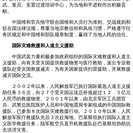
武、复员、安置过渡培训中心，为当地和平进程作出积极贡
献。
中国维和官兵恪守联合国维和人员行为准则、交战规则和
驻在国法律法规，尊重当地宗教信仰和风俗习惯，严格遵守任
务区规定和中国维和部队规章制度，赢得了当地人民的信任。
国际灾难救援和人道主义援助
中国武装力量积极参加政府组织的国际灾难救援和人道主
义援助，向有关受灾国提供救援物资与医疗救助，派出专业救
援队赴受灾国救援减灾，为有关国家提供扫雷援助，开展救援
减灾国际交流。
２００２年以来，人民解放军已执行国际紧急人道主义援
助任务３６次，向２７个受灾国运送总价值超过１２．５亿元
人民币的救援物资。２００１年以来，由北京军区工兵团官
兵、武警总医院医护人员和中国地震局专家组成的中国国际救
援队，已参加８次国际灾难救援行动。２０１０年以来，人民
解放军医疗救援队先后３次赴海地、巴基斯坦执行国际人道主
义医学救援任务，陆军航空兵直升机救援队赴巴基斯坦协助抗
击洪涝灾害。