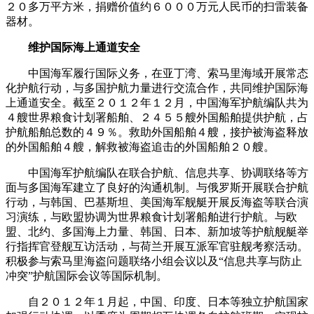
２０多万平方米，捐赠价值约６０００万元人民币的扫雷装备
器材。
维护国际海上通道安全
中国海军履行国际义务，在亚丁湾、索马里海域开展常态
化护航行动，与多国护航力量进行交流合作，共同维护国际海
上通道安全。截至２０１２年１２月，中国海军护航编队共为
４艘世界粮食计划署船舶、２４５５艘外国船舶提供护航，占
护航船舶总数的４９％。救助外国船舶４艘，接护被海盗释放
的外国船舶４艘，解救被海盗追击的外国船舶２０艘。
中国海军护航编队在联合护航、信息共享、协调联络等方
面与多国海军建立了良好的沟通机制。与俄罗斯开展联合护航
行动，与韩国、巴基斯坦、美国海军舰艇开展反海盗等联合演
习演练，与欧盟协调为世界粮食计划署船舶进行护航。与欧
盟、北约、多国海上力量、韩国、日本、新加坡等护航舰艇举
行指挥官登舰互访活动，与荷兰开展互派军官驻舰考察活动。
积极参与索马里海盗问题联络小组会议以及“信息共享与防止
冲突”护航国际会议等国际机制。
自２０１２年１月起，中国、印度、日本等独立护航国家