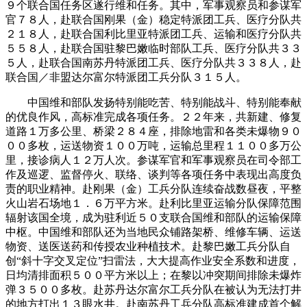
９个联合国任务区遂行维和任务。其中，军事观察员和参谋军
官７８人，赴联合国刚果（金）稳定特派团工兵、医疗分队共
２１８人，赴联合国利比里亚特派团工兵、运输和医疗分队共
５５８人，赴联合国驻黎巴嫩临时部队工兵、医疗分队共３３
５人，赴联合国南苏丹特派团工兵、医疗分队共３３８人，赴
联合国／非盟达尔富尔特派团工兵分队３１５人。
中国维和部队发扬特别能吃苦、特别能战斗、特别能奉献
的优良作风，高标准完成各项任务。２２年来，共新建、修复
道路１万多公里、桥梁２８４座，排除地雷和各类未爆物９０
００多枚，运送物资１００万吨，运输总里程１１００多万公
里，接诊病人１２万人次。参谋军官和军事观察员在司令部工
作及巡逻、监督停火、联络、谈判等各项任务中表现出高度负
责的职业精神。赴刚果（金）工兵分队连续奋战数昼夜，平整
火山岩石场地１．６万平方米。赴利比里亚运输分队保障范围
辐射该国全境，成为驻利近５０支联合国维和部队的运输保障
中枢。中国维和部队还为当地民众铺路架桥、维修车辆、运送
物资、送医送药和传授农业种植技术。赴黎巴嫩工兵分队自
创“斜十字交叉定位”扫雷法，大大提高作业安全系数和进度，
日均清排面积５００平方米以上；在黎以冲突期间排除未爆炸
弹３５００多枚。赴苏丹达尔富尔工兵分队在被认为无法打井
的地方打出１３眼水井。赴南苏丹工兵分队高标准建成首个解