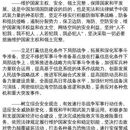
——维护国家主权、安全、领土完整，保障国家和平发
展。这是中国加强国防建设的目的，也是宪法和法律赋予中国
武装力量的神圣职责。坚定不移实行积极防御军事战略，防备
和抵抗侵略，遏制分裂势力，保卫边防、海防、空防安全，维
护国家海洋权益和在太空、网络空间的安全利益。坚持“人不
犯我，我不犯人，人若犯我，我必犯人”，坚决采取一切必要
措施维护国家主权和领土完整。
——立足打赢信息化条件下局部战争，拓展和深化军事斗
争准备。坚定不移把军事斗争准备基点放在打赢信息化条件下
局部战争上，统筹推进各战略方向军事斗争准备，加强军兵种
力量联合运用，提高基于信息系统的体系作战能力。创新发展
人民战争战略战术，推进军民融合式发展，提高国防动员和后
备力量建设质量。全面提高日常战备水平，加强针对性战备演
习演练，周密组织边海空防战备巡逻和执勤，妥善应对各种危
机和重大突发事件。
——树立综合安全观念，有效遂行非战争军事行动任务。
适应安全威胁新变化，重视和平时期武装力量运用。积极参加
和支援国家经济社会建设，坚决完成抢险救灾等急难险重任
务。依照法律规定履行维护国家安全和稳定职能，坚决打击敌
对势力颠覆破坏活动，打击各种暴力恐怖活动，遂行安保警戒