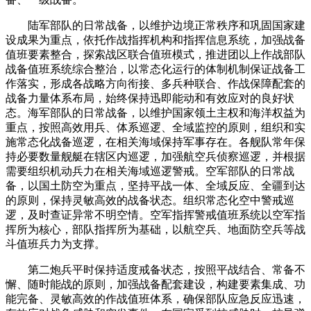
陆军部队的日常战备，以维护边境正常秩序和巩固国家建
设成果为重点，依托作战指挥机构和指挥信息系统，加强战备
值班要素整合，探索战区联合值班模式，推进团以上作战部队
战备值班系统综合整治，以常态化运行的体制机制保证战备工
作落实，形成各战略方向衔接、多兵种联合、作战保障配套的
战备力量体系布局，始终保持迅即能动和有效应对的良好状
态。海军部队的日常战备，以维护国家领土主权和海洋权益为
重点，按照高效用兵、体系巡逻、全域监控的原则，组织和实
施常态化战备巡逻，在相关海域保持军事存在。各舰队常年保
持必要数量舰艇在辖区内巡逻，加强航空兵侦察巡逻，并根据
需要组织机动兵力在相关海域巡逻警戒。空军部队的日常战
备，以国土防空为重点，坚持平战一体、全域反应、全疆到达
的原则，保持灵敏高效的战备状态。组织常态化空中警戒巡
逻，及时查证异常不明空情。空军指挥警戒值班系统以空军指
挥所为核心，部队指挥所为基础，以航空兵、地面防空兵等战
斗值班兵力为支撑。
第二炮兵平时保持适度戒备状态，按照平战结合、常备不
懈、随时能战的原则，加强战备配套建设，构建要素集成、功
能完备、灵敏高效的作战值班体系，确保部队应急反应迅速，