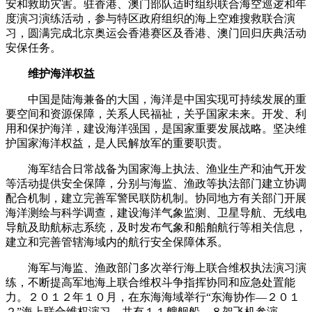
安和救助灾害。驻香港、澳门部队适时组织联合海空巡逻和年
度演习演练活动，参与特区政府组织的海上空难搜救联合演
习，圆满完成北京奥运会香港赛区及香港、澳门回归庆典活动
安保任务。
维护海洋权益
中国是陆海兼备的大国，海洋是中国实现可持续发展的重
要空间和资源保障，关系人民福祉，关乎国家未来。开发、利
用和保护海洋，建设海洋强国，是国家重要发展战略。坚决维
护国家海洋权益，是人民解放军的重要职责。
海军结合日常战备为国家海上执法、渔业生产和油气开发
等活动提供安全保障，分别与海监、渔政等执法部门建立协调
配合机制，建立完善军警民联防机制。协同地方有关部门开展
海洋测绘与科学调查，建设海洋气象监测、卫星导航、无线电
导航及助航标志系统，及时发布气象和船舶航行等相关信息，
建立和完善管辖海域内的航行安全保障体系。
海军与海监、渔政部门多次举行海上联合维权执法演习演
练，不断提高军地海上联合维权斗争指挥协同和应急处置能
力。２０１２年１０月，在东海海域举行“东海协作—２０１
２”海上联合维权演习，共有１１艘舰船、８架飞机参演。