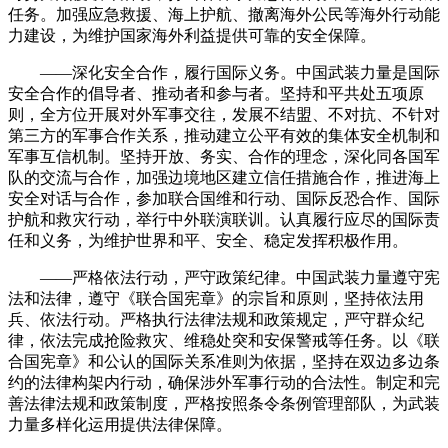
任务。加强应急救援、海上护航、撤离海外公民等海外行动能
力建设，为维护国家海外利益提供可靠的安全保障。
——深化安全合作，履行国际义务。中国武装力量是国际
安全合作的倡导者、推动者和参与者。坚持和平共处五项原
则，全方位开展对外军事交往，发展不结盟、不对抗、不针对
第三方的军事合作关系，推动建立公平有效的集体安全机制和
军事互信机制。坚持开放、务实、合作的理念，深化同各国军
队的交流与合作，加强边境地区建立信任措施合作，推进海上
安全对话与合作，参加联合国维和行动、国际反恐合作、国际
护航和救灾行动，举行中外联演联训。认真履行应尽的国际责
任和义务，为维护世界和平、安全、稳定发挥积极作用。
——严格依法行动，严守政策纪律。中国武装力量遵守宪
法和法律，遵守《联合国宪章》的宗旨和原则，坚持依法用
兵、依法行动。严格执行法律法规和政策规定，严守群众纪
律，依法完成抢险救灾、维稳处突和安保警戒等任务。以《联
合国宪章》和公认的国际关系准则为依据，坚持在双边多边条
约的法律构架内行动，确保涉外军事行动的合法性。制定和完
善法律法规和政策制度，严格按照条令条例管理部队，为武装
力量多样化运用提供法律保障。