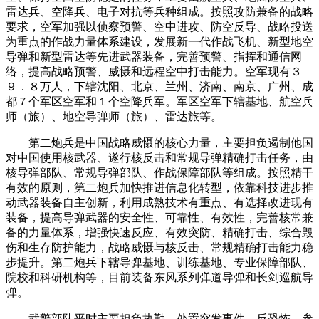
雷达兵、空降兵、电子对抗等兵种组成。按照攻防兼备的战略
要求，空军加强以侦察预警、空中进攻、防空反导、战略投送
为重点的作战力量体系建设，发展新一代作战飞机、新型地空
导弹和新型雷达等先进武器装备，完善预警、指挥和通信网
络，提高战略预警、威慑和远程空中打击能力。空军现有３
９．８万人，下辖沈阳、北京、兰州、济南、南京、广州、成
都７个军区空军和１个空降兵军。军区空军下辖基地、航空兵
师（旅）、地空导弹师（旅）、雷达旅等。
第二炮兵是中国战略威慑的核心力量，主要担负遏制他国
对中国使用核武器、遂行核反击和常规导弹精确打击任务，由
核导弹部队、常规导弹部队、作战保障部队等组成。按照精干
有效的原则，第二炮兵加快推进信息化转型，依靠科技进步推
动武器装备自主创新，利用成熟技术有重点、有选择改进现有
装备，提高导弹武器的安全性、可靠性、有效性，完善核常兼
备的力量体系，增强快速反应、有效突防、精确打击、综合毁
伤和生存防护能力，战略威慑与核反击、常规精确打击能力稳
步提升。第二炮兵下辖导弹基地、训练基地、专业保障部队、
院校和科研机构等，目前装备东风系列弹道导弹和长剑巡航导
弹。
武警部队平时主要担负执勤、处置突发事件、反恐怖、参