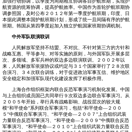
加强行动协调，以季度为周期相互协调各自护航班期，实现护
航资源的统筹协调，提高护航效率。中国作为首轮护航班期协
调参照国，及时公布２０１２年第一季度护航班期，印度、日
本据此调整本国护航班期计划，形成了统一且间隔有序的护航
班期。韩国从第四季度起加入独立护航国家班期协调机制。
中外军队联演联训
人民解放军坚持不结盟、不对抗、不针对第三方的方针和
战略互惠、平等参与、对等实施的原则，与外国军队开展多层
次、多领域、多军兵种的双边多边联演联训。２００２年以
来，人民解放军依据协议或约定与３１个国家举行了２８次联
合演习、３４次联合训练，对于促进政治军事互信、维护地区
安全稳定和加强军队现代化建设发挥了积极作用。
上海合作组织框架内联合反恐军事演习机制化发展。中国
与上合组织成员国已共同举行９次双边多边联合军事演习。从
２００５年开始，举行具有战略影响、战役层次的较大规
模“和平使命”系列联合军事演习，包括“和平使命—２００
５”中俄联合军事演习、“和平使命—２００７”上合组织武装
力量联合反恐军事演习、“和平使命—２００９”中俄联合反恐
军事演习、“和平使命—２０１０”上合组织武装力量联合反恐