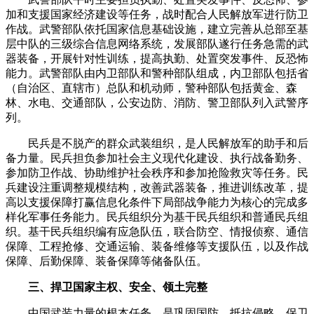
加和支援国家经济建设等任务，战时配合人民解放军进行防卫
作战。武警部队依托国家信息基础设施，建立完善从总部至基
层中队的三级综合信息网络系统，发展部队遂行任务急需的武
器装备，开展针对性训练，提高执勤、处置突发事件、反恐怖
能力。武警部队由内卫部队和警种部队组成，内卫部队包括省
（自治区、直辖市）总队和机动师，警种部队包括黄金、森
林、水电、交通部队，公安边防、消防、警卫部队列入武警序
列。
民兵是不脱产的群众武装组织，是人民解放军的助手和后
备力量。民兵担负参加社会主义现代化建设、执行战备勤务、
参加防卫作战、协助维护社会秩序和参加抢险救灾等任务。民
兵建设注重调整规模结构，改善武器装备，推进训练改革，提
高以支援保障打赢信息化条件下局部战争能力为核心的完成多
样化军事任务能力。民兵组织分为基干民兵组织和普通民兵组
织。基干民兵组织编有应急队伍，联合防空、情报侦察、通信
保障、工程抢修、交通运输、装备维修等支援队伍，以及作战
保障、后勤保障、装备保障等储备队伍。
三、捍卫国家主权、安全、领土完整
中国武装力量的根本任务，是巩固国防、抵抗侵略、保卫