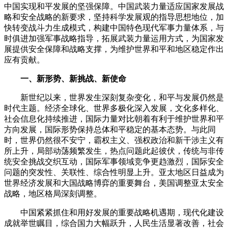
中国实现和平发展的坚强保障。中国武装力量适应国家发展战
略和安全战略的新要求，坚持科学发展观的指导思想地位，加
快转变战斗力生成模式，构建中国特色现代军事力量体系，与
时俱进加强军事战略指导，拓展武装力量运用方式，为国家发
展提供安全保障和战略支撑，为维护世界和平和地区稳定作出
应有贡献。
一、新形势、新挑战、新使命
新世纪以来，世界发生深刻复杂变化，和平与发展仍然是
时代主题。经济全球化、世界多极化深入发展，文化多样化、
社会信息化持续推进，国际力量对比朝着有利于维护世界和平
方向发展，国际形势保持总体和平稳定的基本态势。与此同
时，世界仍然很不安宁，霸权主义、强权政治和新干涉主义有
所上升，局部动荡频繁发生，热点问题此起彼伏，传统与非传
统安全挑战交织互动，国际军事领域竞争更趋激烈，国际安全
问题的突发性、关联性、综合性明显上升。亚太地区日益成为
世界经济发展和大国战略博弈的重要舞台，美国调整亚太安全
战略，地区格局深刻调整。
中国紧紧抓住和用好发展的重要战略机遇期，现代化建设
成就举世瞩目，综合国力大幅跃升，人民生活显著改善，社会