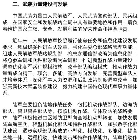
二、武装力量建设与发展
中国武装力量由人民解放军、人民武装警察部队、民兵组
成，在国家安全和发展战略全局中具有重要地位和作用，肩负
着维护国家主权、安全、发展利益的光荣使命和神圣职责。
近年来，人民解放军按照履行使命任务和信息化建设发展
要求，积极稳妥推进军队改革。强化军委总部战略管理功能，
组建人民解放军战略规划部，将总参通信部改编为信息化部，
将总参军训和兵种部改编为军训部；推进新型作战力量建设，
调整优化各军兵种规模结构，改革部队编组模式，推动作战力
量编成向精干、联合、多能、高效方向发展；完善新型军队人
才培养体系，深化军事人力资源和后勤政策制度调整改革，加
强高新技术武器装备建设，努力构建中国特色现代军事力量体
系。
陆军主要担负陆地作战任务，包括机动作战部队、边海防
部队、警卫警备部队等。按照机动作战、立体攻防的战略要
求，陆军积极推进由区域防卫型向全域机动型转变，加快发展
陆军航空兵、轻型机械化部队和特种作战部队，加强数字化部
队建设，逐步实现部队编成的小型化、模块化、多能化，提高
空地一体、远程机动、快速突击和特种作战能力。陆军机动作