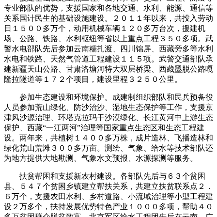
专业部队的优势，支援国家和各地交通、水利、能源、通信等
关系国计民生的基础设施建设。２０１１年以来，共投入劳动
日１５００多万个，动用机械车辆１２０多万台次，援建机
场、公路、铁路、水利枢纽等省以上重点工程３５０多项。武
警水电部队先后参加云南糯扎渡、四川锦屏、西藏旁多等水利
水电和铁路、天然气管道工程建设１１５项。武警交通部队承
建新疆天山公路、甘肃洛塘河特大双层桥梁、西藏墨脱公路嘎
隆拉隧道等１７２个项目，建设里程３２５０公里。
参加生态建设和环境保护。成建制组织部队和民兵预备役
人员参加荒山绿化、防沙治沙、湿地生态保护等工作，支援京
津风沙源治理、环塔克拉玛干沙漠绿化、长江黄河中上游生态
保护、西藏“一江两河”治理等国家重点生态区和生态工程建
设。两年来，共植树１４００多万株，成片造林、飞播造林和
绿化荒山荒滩３００多万亩。测绘、气象、给水等技术部队还
为地方提供大地勘测、气象水文预报、水源探测等服务。
扶贫帮困和支援新农村建设。各部队先后与６３个贫困
县、５４７个贫困乡镇建立帮扶关系，共建立扶贫联系点２．
６万个，支援农田水利、乡村道路、小流域治理等小型工程建
设２万多个，扶持发展优势特色产业１０００多项，帮助４０
多万贫困群众脱贫致富。北京军区给水工程团先后在云南、广