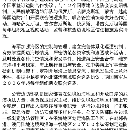
个国家签订边防合作协议，与１２个国家建立边防会谈会晤机
制。人民解放军边防部队与俄罗斯、哈萨克斯坦、蒙古、越南
等国边防部门开展联合巡逻执勤、联合管控演练等友好合作活
动。与哈萨克斯坦、吉尔吉斯斯坦、俄罗斯、塔吉克斯坦等国
每年组织相互视察活动，监督和核查边境地区信任措施落实情
况。
海军加强海区的控制与管理，建立完善体系化巡逻机制，
有效掌握周边海域情况，严密防范各类窜扰和渗透破坏活动，
及时处置各种海空情况和突发事件。推进海上安全合作，维护
海洋和平与稳定、海上航行自由与安全。在中美海上军事安全
磋商机制框架下，定期开展海上信息交流，避免发生海上意外
事件。根据中越签署的北部湾海域联合巡逻协议，两国海军从
２００６年起每年组织两次联合巡逻。
公安边防部队是国家部署在边境沿海地区和开放口岸的武
装执法力量，担负保卫国家主权、维护边境沿海地区和海上安
全稳定、口岸出入境秩序等重要职责，遂行边境维稳、打击犯
罪、应急救援、边防安保等多样化任务。公安边防部队在边境
一线划定边防管理区，在沿海地区划定海防工作区，在毗邻香
港、澳门陆地边境和沿海一线地区２０至５０米纵深划定边防