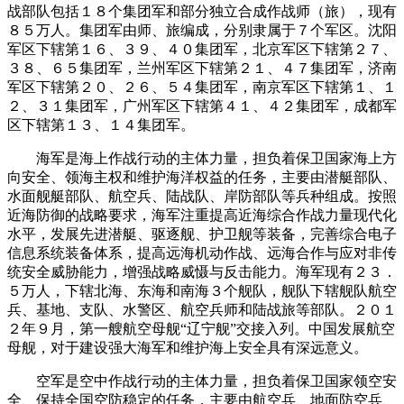
战部队包括１８个集团军和部分独立合成作战师（旅），现有
８５万人。集团军由师、旅编成，分别隶属于７个军区。沈阳
军区下辖第１６、３９、４０集团军，北京军区下辖第２７、
３８、６５集团军，兰州军区下辖第２１、４７集团军，济南
军区下辖第２０、２６、５４集团军，南京军区下辖第１、１
２、３１集团军，广州军区下辖第４１、４２集团军，成都军
区下辖第１３、１４集团军。
海军是海上作战行动的主体力量，担负着保卫国家海上方
向安全、领海主权和维护海洋权益的任务，主要由潜艇部队、
水面舰艇部队、航空兵、陆战队、岸防部队等兵种组成。按照
近海防御的战略要求，海军注重提高近海综合作战力量现代化
水平，发展先进潜艇、驱逐舰、护卫舰等装备，完善综合电子
信息系统装备体系，提高远海机动作战、远海合作与应对非传
统安全威胁能力，增强战略威慑与反击能力。海军现有２３．
５万人，下辖北海、东海和南海３个舰队，舰队下辖舰队航空
兵、基地、支队、水警区、航空兵师和陆战旅等部队。２０１
２年９月，第一艘航空母舰“辽宁舰”交接入列。中国发展航空
母舰，对于建设强大海军和维护海上安全具有深远意义。
空军是空中作战行动的主体力量，担负着保卫国家领空安
全、保持全国空防稳定的任务，主要由航空兵、地面防空兵、