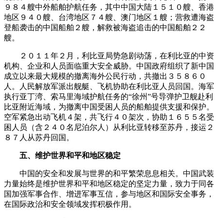
９８４艘中外船舶护航任务，其中中国大陆１５１０艘、香港
地区９４０艘、台湾地区７４艘、澳门地区１艘；营救遭海盗
登船袭击的中国船舶２艘，解救被海盗追击的中国船舶２２
艘。
２０１１年２月，利比亚局势急剧动荡，在利比亚的中资
机构、企业和人员面临重大安全威胁。中国政府组织了新中国
成立以来最大规模的撤离海外公民行动，共撤出３５８６０
人。人民解放军派出舰艇、飞机协助在利比亚人员回国。海军
执行亚丁湾、索马里海域护航任务的“徐州”号导弹护卫舰赴利
比亚附近海域，为撤离中国受困人员的船舶提供支援和保护。
空军紧急出动飞机４架，共飞行４０架次，协助１６５５名受
困人员（含２４０名尼泊尔人）从利比亚转移至苏丹，接运２
８７人从苏丹回国。
五、维护世界和平和地区稳定
中国的安全和发展与世界的和平繁荣息息相关。中国武装
力量始终是维护世界和平和地区稳定的坚定力量，致力于同各
国加强军事合作、增进军事互信，参与地区和国际安全事务，
在国际政治和安全领域发挥积极作用。