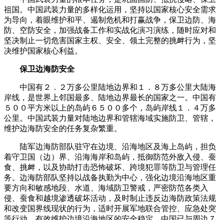
祖国。中国武装力量的多样化运用，坚持以国家核心安全需求
为导向，着眼维护和平、遏制危机和打赢战争，保卫边防、海
防、空防安全，加强战备工作和实战化演习演练，随时应对和
坚决制止一切危害国家主权、安全、领土完整的挑衅行为，坚
决维护国家核心利益。
保卫边海防安全
中国有２．２万多公里陆地边界和１．８万多公里大陆海
岸线，是世界上邻国最多、陆地边界最长的国家之一。中国有
５００平方米以上的岛屿６５００多个，岛屿岸线１．４万多
公里。中国武装力量对陆地边界和管辖海域实施防卫、管辖，
维护边海防安全的任务复杂繁重。
陆军边海防部队驻守在边境、沿海地区及海上岛屿，担负
着守卫国（边）界、沿海海岸和岛屿，抵御防范外敌入侵、蚕
食、挑衅，以及协助打击恐怖破坏、跨境犯罪等防卫与管理任
务。边海防部队坚持以战备执勤为中心，强化边境沿海地区重
要方向和敏感地段、水道、海域防卫警戒，严密防范各类入
侵、蚕食和越境渗透破坏活动，及时制止违反边海防政策法规
和改变国界线现状的行为，适时开展军地联合管控、应急处突
等行动，有效维护边境沿海地区的安全稳定。中国已与周边７