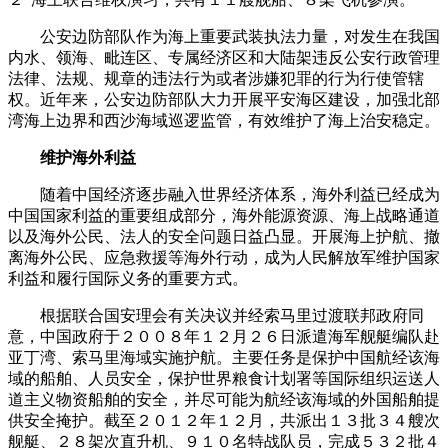
公安边防部队作为海上重要武装执法力量，对发生在我国
内水、领海、毗连区、专属经济区和大陆架违反公安行政管理
法律、法规、规章的违法行为或者涉嫌犯罪的行为行使管辖
权。近年来，公安边防部队大力开展平安海区建设，加强北部
湾海上边界和西沙海域巡逻监管，有效维护了海上治安稳定。
维护海外利益
随着中国经济逐步融入世界经济体系，海外利益已经成为
中国国家利益的重要组成部分，海外能源资源、海上战略通道
以及海外公民、法人的安全问题日益凸显。开展海上护航、撤
离海外公民、应急救援等海外行动，成为人民解放军维护国家
利益和履行国际义务的重要方式。
根据联合国安理会有关决议并经索马里过渡联邦政府同
意，中国政府于２００８年１２月２６日派遣海军舰艇编队赴
亚丁湾、索马里海域实施护航。主要任务是保护中国航经该海
域的船舶、人员安全，保护世界粮食计划署等国际组织运送人
道主义物资船舶的安全，并尽可能为航经该海域的外国船舶提
供安全掩护。截至２０１２年１２月，共派出１３批３４艘次
舰艇、２８架次直升机、９１０名特战队员，完成５３２批４