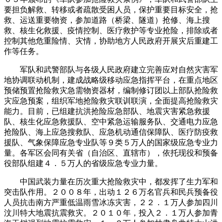
要担负解救、转移或者疏散受困人员，保护重要目标安全，抢
救、运送重要物资，参加道路（桥梁、隧道）抢修、海上搜
救、核生化救援、疫情控制、医疗救护等专业抢险，排除或者
控制其他危重险情、灾情，协助地方人民政府开展灾后重建工
作等任务。
军队和武警部队与各级人民政府建立完善应对自然灾害军
地协调联动机制，建成战略级移动应急指挥平台，在重点地区
预储预置抢险救灾急需物资器材，编制修订团以上部队抢险救
灾应急预案，组织军地抢险救灾联训联演，全面提高抢险救灾
能力。目前，已组建抗洪抢险应急部队、地震灾害紧急救援
队、核生化应急救援队、空中紧急运输服务队、交通电力应急
抢险队、海上应急搜救队、应急机动通信保障队、医疗防疫救
援队、气象保障应急专业队等９类５万人的国家级应急专业力
量。各军区会同有关省（自治区、直辖市），依托现役和预备
役部队组建４．５万人的省级应急专业力量。
中国武装力量在历次重大抢险救灾中，都发挥了生力军和
突击队作用。２００８年，出动１２６万名官兵和民兵预备役
人员抗击南方严重低温雨雪冰冻灾害，２２．１万人参加四川
汶川特大地震抗震救灾。２０１０年，投入２．１万人参加青