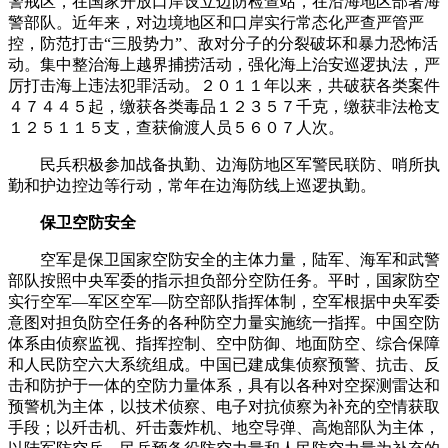
警戒区，在国家开放口岸设立边防检查站，在沿海地区部署海
警部队。近年来，对边境地区和口岸实行常态化严查严管严
控，防范打击“三股势力”、敌对分子的分裂破坏和暴力恐怖活
动。集中整治海上越界捕捞活动，强化海上治安巡逻执法，严
厉打击海上违法犯罪活动。２０１１年以来，共破获各类案件
４７４４５起，缴获各类毒品１２３５７千克，缴获非法枪支
１２５１１５支，查获偷渡人员５６０７人次。
民兵积极参加战备执勤、边海防地区军警民联防、哨所执
勤和护边控边等行动，常年在边海防线上巡逻执勤。
保卫空防安全
空军是保卫国家空防安全的主体力量，陆军、海军和武警
部队按照中央军委的指示担负部分空防任务。平时，国家防空
实行空军—军区空军—防空部队指挥体制，空军根据中央军委
意图对担负防空任务的各种防空力量实施统一指挥。中国空防
体系由侦察监视、指挥控制、空中防御、地面防空、综合保障
和人民防空六大系统组成。中国已建成集侦察预警、抗击、反
击和防护于一体的空防力量体系，具有以各种对空探测雷达和
预警机为主体，以技术侦察、电子对抗侦察为补充的空情获取
手段；以歼击机、歼击轰炸机、地空导弹、高炮部队为主体，