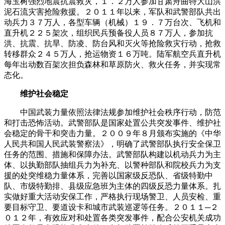
海玉树强烈地震抗震救灾，１．２万人参加甘肃舟曲特大山洪
泥石流灾害抢险救援。２０１１年以来，军队和武警部队共出
动兵力３７万人，各型车辆（机械）１９．７万台次、飞机和
直升机２２５架次，组织民兵预备役人员８７万人，参加抗
洪、抗震、抗旱、防凌、防台风和灭火等抢险救灾行动，抢救
转移群众２４５万人，抢运物资１６万吨。陆军航空兵直升机
每年出动数百架次担负森林和草原防火、救火任务，并实现常
态化。
维护社会稳定
中国武装力量依照法律法规参加维护社会秩序行动，防范
和打击恐怖活动。武警部队是国家处置公共突发事件、维护社
会稳定的骨干和突击力量。２００９年８月颁布实施的《中华
人民共和国人民武装警察法》，明确了武警部队执行安全保卫
任务的范围、措施和保障办法。武警部队构建以机动兵力为主
体、以执勤部队抽组兵力为补充、以警种部队和院校兵力为支
援的处突维稳力量体系，完善以国家级反恐队、省级特勤中
队、市级特勤排、县级应急班为主体的四级反恐力量体系。扎
实做好重大活动安保工作，严格执行现场警卫、人员安检、重
要目标守卫、要道设卡和城市武装巡逻等任务。２０１１─２
０１２年，有效应对和处置各类突发事件，配合公安机关成功