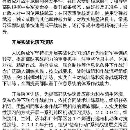
有效应对战争威胁和突发事件。在国家受到核威胁时，核导弹
部队根据中央军委命令，提升戒备状态，做好核反击准备，慑
止敌人对中国使用核武器；在国家遭受核袭击时，使用导弹核
武器，独立或联合其他军种核力量，对敌实施坚决反击。常规
导弹部队能够快速完成平战转换，遂行常规中远程精确打击任
务。
开展实战化演习演练
人民解放军坚持把开展实战化演习演练作为推进军事训练
转变、提高部队实战能力的重要抓手，注重将信息主导、体系
对抗、精确作战、融合集成、联合制胜等信息化条件下作战理
念广泛融入训练实践，按实战要求、战时编组和作战流程组织
演练，突出指挥对抗训练、实兵自主对抗训练和复杂战场环境
下训练，全面提高部队基于信息系统的体系作战能力。
开展跨区训练。为提高部队快速反应能力和在陌生环境、
复杂条件下联合作战能力，依托合同战术训练基地，组织任务
相近、类型相同和未来作战环境相似的师旅部队，以实兵检验
性演习的方式开展一系列跨区机动演习演练。２００９年，组
织沈阳、兰州、济南和广州军区各１个师进行远程机动和对抗
性演练。２０１０年开始，组织“使命行动”系列战役层次跨区