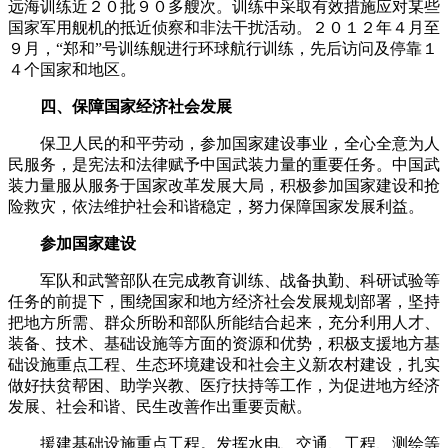
远海训练近２０批９０多艘次。训练中采取有效措施应对某些
国家军用舰机的抵近侦察和非法干扰活动。２０１２年４月至
９月，“郑和”号训练舰进行环球航行训练，先后访问及停靠１
４个国家和地区。
四、保障国家经济社会发展
保卫人民的和平劳动，参加国家建设事业，全心全意为人
民服务，是宪法和法律赋予中国武装力量的重要任务。中国武
装力量服从服务于国家改革发展大局，积极参加国家建设和抢
险救灾，依法维护社会和谐稳定，努力保障国家发展利益。
参加国家建设
军队和武警部队在完成教育训练、战备执勤、科研试验等
任务的前提下，围绕国家和地方经济社会发展规划部署，坚持
把地方所需、群众所盼和部队所能结合起来，充分利用人才、
装备、技术、基础设施等方面的资源和优势，积极支援地方基
础设施重点工程、生态环境建设和社会主义新农村建设，扎实
做好扶贫帮困、助学兴教、医疗扶持等工作，为促进地方经济
发展、社会和谐、民生改善作出重要贡献。
援建基础设施重点工程。发挥水电、交通、工程、测绘等