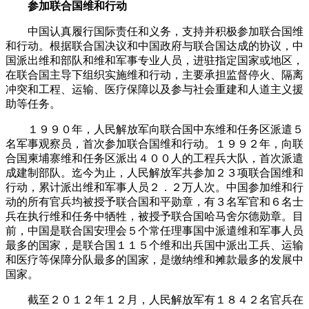
参加联合国维和行动
中国认真履行国际责任和义务，支持并积极参加联合国维
和行动。根据联合国决议和中国政府与联合国达成的协议，中
国派出维和部队和维和军事专业人员，进驻指定国家或地区，
在联合国主导下组织实施维和行动，主要承担监督停火、隔离
冲突和工程、运输、医疗保障以及参与社会重建和人道主义援
助等任务。
１９９０年，人民解放军向联合国中东维和任务区派遣５
名军事观察员，首次参加联合国维和行动。１９９２年，向联
合国柬埔寨维和任务区派出４００人的工程兵大队，首次派遣
成建制部队。迄今为止，人民解放军共参加２３项联合国维和
行动，累计派出维和军事人员２．２万人次。中国参加维和行
动的所有官兵均被授予联合国和平勋章，有３名军官和６名士
兵在执行维和任务中牺牲，被授予联合国哈马舍尔德勋章。目
前，中国是联合国安理会５个常任理事国中派遣维和军事人员
最多的国家，是联合国１１５个维和出兵国中派出工兵、运输
和医疗等保障分队最多的国家，是缴纳维和摊款最多的发展中
国家。
截至２０１２年１２月，人民解放军有１８４２名官兵在