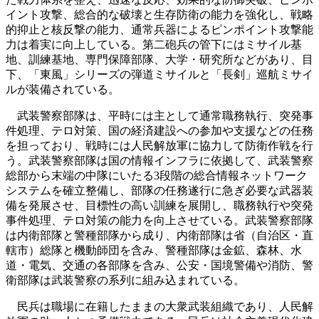
イント攻撃、総合的な破壊と生存防衛の能力を強化し、戦略
的抑止と核反撃の能力、通常兵器によるピンポイント攻撃能
力は着実に向上している。第二砲兵の管下にはミサイル基
地、訓練基地、専門保障部隊、大学・研究所などがあり、目
下、「東風」シリーズの弾道ミサイルと「長剣」巡航ミサイ
ルが装備されている。
武装警察部隊は、平時には主として通常職務執行、突発事
件処理、テロ対策、国の経済建設への参加や支援などの任務
を担っており、戦時には人民解放軍に協力して防衛作戦を行
う。武装警察部隊は国の情報インフラに依拠して、武装警察
総部から末端の中隊にいたる3段階の総合情報ネットワーク
システムを確立整備し、部隊の任務遂行に急ぎ必要な武器装
備を発展させ、目標性の高い訓練を展開し、職務執行や突発
事件処理、テロ対策の能力を向上させている。武装警察部隊
は内衛部隊と警種部隊から成り、内衛部隊は省（自治区・直
轄市）総隊と機動師団を含み、警種部隊は金鉱、森林、水
道・電気、交通の各部隊を含み、公安・国境警備や消防、警
衛部隊は武装警察の系列に組み込まれている。
民兵は職場に在籍したままの大衆武装組織であり、人民解