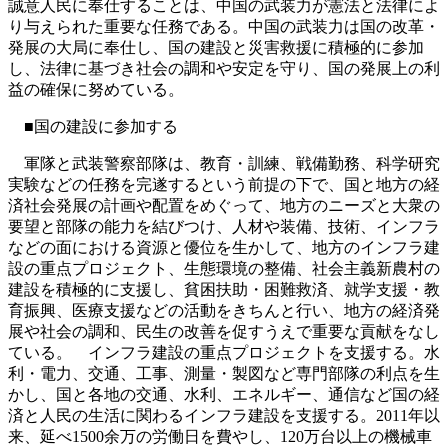
誠意人民に奉仕することは、中国の武装力が憲法と法律によ
り与えられた重要な任務である。中国の武装力は国の改革・
発展の大局に奉仕し、国の建設と災害救援に積極的に参加
し、法律に基づき社会の調和や安定を守り、国の発展上の利
益の確保に努めている。
■国の建設に参加する
軍隊と武装警察部隊は、教育・訓練、戦備勤務、科学研究
実験などの任務を完遂するという前提の下で、国と地方の経
済社会発展の計画や配置をめぐって、地方のニーズと大衆の
要望と部隊の能力を結びつけ、人材や装備、技術、インフラ
などの面における資源と優位を生かして、地方のインフラ建
設の重点プロジェクト、生態環境の整備、社会主義新農村の
建設を積極的に支援し、貧困扶助・困難救済、就学支援・教
育振興、医療支援などの活動をきちんと行い、地方の経済発
展や社会の調和、民生の改善を促すうえで重要な貢献をなし
ている。 インフラ建設の重点プロジェクトを支援する。水
利・電力、交通、工事、測量・製図など専門部隊の利点を生
かし、国と各地の交通、水利、エネルギー、通信など国の経
済と人民の生活に関わるインフラ建設を支援する。2011年以
来、延べ1500余万の労働日を費やし、120万台以上の機械車