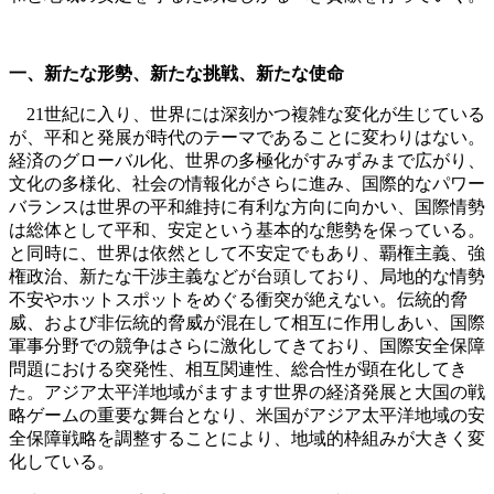
一、新たな形勢、新たな挑戦、新たな使命
21世紀に入り、世界には深刻かつ複雑な変化が生じている
が、平和と発展が時代のテーマであることに変わりはない。
経済のグローバル化、世界の多極化がすみずみまで広がり、
文化の多様化、社会の情報化がさらに進み、国際的なパワー
バランスは世界の平和維持に有利な方向に向かい、国際情勢
は総体として平和、安定という基本的な態勢を保っている。
と同時に、世界は依然として不安定でもあり、覇権主義、強
権政治、新たな干渉主義などが台頭しており、局地的な情勢
不安やホットスポットをめぐる衝突が絶えない。伝統的脅
威、および非伝統的脅威が混在して相互に作用しあい、国際
軍事分野での競争はさらに激化してきており、国際安全保障
問題における突発性、相互関連性、総合性が顕在化してき
た。アジア太平洋地域がますます世界の経済発展と大国の戦
略ゲームの重要な舞台となり、米国がアジア太平洋地域の安
全保障戦略を調整することにより、地域的枠組みが大きく変
化している。