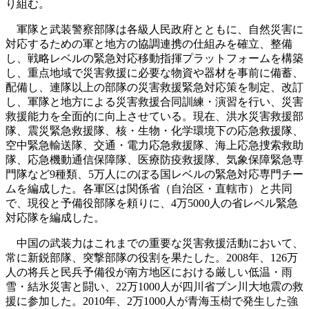
り組む。
軍隊と武装警察部隊は各級人民政府とともに、自然災害に
対応するための軍と地方の協調連携の仕組みを確立、整備
し、戦略レベルの緊急対応移動指揮プラットフォームを構築
し、重点地域で災害救援に必要な物資や器材を事前に備蓄、
配備し、連隊以上の部隊の災害救援緊急対応策を制定、改訂
し、軍隊と地方による災害救援合同訓練・演習を行い、災害
救援能力を全面的に向上させている。現在、洪水災害救援部
隊、震災緊急救援隊、核・生物・化学環境下の応急救援隊、
空中緊急輸送隊、交通・電力応急救援隊、海上応急捜索救助
隊、応急機動通信保障隊、医療防疫救援隊、気象保障緊急専
門隊など9種類、5万人にのぼる国レベルの緊急対応専門チー
ムを編成した。各軍区は関係省（自治区・直轄市）と共同
で、現役と予備役部隊を頼りに、4万5000人の省レベル緊急
対応隊を編成した。
中国の武装力はこれまでの重要な災害救援活動において、
常に新鋭部隊、突撃部隊の役割を果たした。2008年、126万
人の将兵と民兵予備役が南方地区における厳しい低温・雨
雪・結氷災害と闘い、22万1000人が四川省ブン川大地震の救
援に参加した。2010年、2万1000人が青海玉樹で発生した強