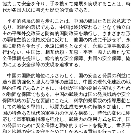
協力して安全を守り、手を携えて発展を実現することは、時
代が各国人民に与えた歴史的使命である。
平和的発展の道を歩むことは、中国の確固たる国家意志で
あり、戦略的選択である。中国は終始変わることなく独立自
主の平和外交政策と防御的国防政策を励行し、さまざまな形
の覇権主義と強権政治に反対し、他国の内政に干渉せず、永
遠に覇権を争わず、永遠に覇をとなえず、永遠に軍事拡張を
行わない。中国は、相互信頼・互恵・平等・協力の新たな安
全保障観を提唱し、総合的な安全保障、共同の安全保障、協
力による安全保障の実現を追求する。
中国の国際的地位にふさわしく、国の安全と発展の利益に
適う国防強化と強大な軍隊の建設は、中国の現代化建設の戦
略的任務であるとともに、中国が平和的発展を実現するため
の強固な保障でもある。中国の武装力は国の発展戦略や安全
保障戦略の新たな要請にこたえ、科学的発展観の指導思想と
しての地位を堅持し、戦闘力生成モデルの転換を加速し、中
国の特色ある現代的軍事力の体系を構築し、時代の変化に即
応して軍事戦略指導を強化し、武装力の運用方式を広げ、国
の発展のために安全保障と戦略的サポートを提供し、世界平
和と地域の安定を守るためにしかるべき貢献を行っていく。