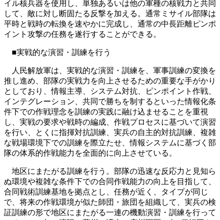
イル核兵器を使用し、単独あるいは他の軍種の核戦力と共同
して、敵に対し断固たる反撃を加える。通常ミサイル部隊は
平時と戦時の転換を速やかに完成し、通常の中長距離ピンポ
イント攻撃の任務を遂行することができる。
■実戦的な演習・訓練を行う
人民解放軍は、実戦的な演習・訓練を、軍事訓練の変換を
推し進め、部隊の実戦力を向上させるための重要な手がかり
としており、情報主導、システム対抗、ピンポイント作戦、
インテグレーション、共同で勝ちを制するといった情報化条
件下での作戦理念を訓練の実践に融け込ませることを重視
し、実戦の要求や戦時の編成、作戦プロセスに基づいて演習
を行い、とくに指揮対抗訓練、実兵の自主的対抗訓練、複雑
な戦場環境下での訓練を際立たせ、情報システムに基づく部
隊の体系的作戦能力を全面的に向上させている。
地区にまたがる訓練を行う。部隊の迅速な反応力と見知ら
ぬ環境や複雑な条件下での合同作戦能力の向上を目指して、
合同戦術訓練基地を拠点とし、任務が近く、タイプが同じ
で、将来の作戦環境が似た師団・旅団を組織して、実兵の検
証訓練の形で地区にまたがる一連の機動演習・訓練を行って