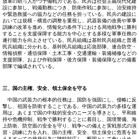
放軍の助っ人かつ予備戦力である。民兵は社会主義現代化建
設に参加し、戦備勤務につき、防衛作戦に参加し、治安維持
や緊急救援への協力などの任務を担っている。民兵の建設に
おいては規模・構造の調整を重視し、武器装備の改善や軍事
訓練の改革を進め、情報化の条件下における局地戦争に勝利
することを支援保障する能力を中心とする多様な軍事任務の
遂行能力を向上させている。民兵組織は基幹民兵組織と普通
民兵組織に分かれる。基幹民兵組織は応急部隊、連合防空・
情報偵察・通信保障・土木工事・交通運輸・装備補修などの
支援部隊、および作戦保障・後方保障・装備保障などの備蓄
部隊で編成されている。
三、国の主権、安全、領土保全を守る
中国の武装力の根本的任務は、国防を強固にし、侵略に反
撃し、祖国を防衛することである。中国の武装力の多様な運
用は、あくまで国の中核的安全のニーズを導きとし、平和維
持や危機抑制、戦争で勝利することに着目し、国境警備、海
上防衛、防空面の安全を守り、戦争への備えと実戦形式の演
習・訓練に力を入れ、国の主権、安全、領土保全に危害を加
えるすべての挑発行為に随時対応し、断固として食い止め、