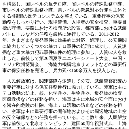
を構築し、国レベルの反テロ隊、省レベルの特殊勤務中隊、
市レベルの特殊勤務小隊、県レベルの緊急対応分隊を主体と
する4段階の反テロシステムを整えている。重要行事の保安
勤務をしっかり行い、現場警備、入場者の安全検査、重要目
標の守備、要路における検問所の設置、都市部における武装
パトロールなどの任務を厳格に遂行している。2011-2012
年、さまざまな突発事件に効果的に対応、処理し、公安機関
に協力していくつかの暴力テロ事件の処理に成功し、人質誘
拐など重大暴力犯罪事件68件の処理に参加し、人質62人を救
出した。前後して第26回夏季ユニバーシアード大会、中国・
アジア欧州博覧会、上海協力機構北京サミットなどの重要行
事の保安任務を完遂し、兵力延べ160余万人を投入した。
人民解放軍は、関連部隊を派遣して公安、武装警察部隊の
重要行事に対する保安任務遂行に協力している。陸軍は主に
テロ活動の防止、核、化学兵器、生物兵器、爆発物の検査、
医療救援などの任務を担い、海軍は主に水域の安全面におけ
る潜在的危険の排除、海上テロ活動の防止などの任務を担
い、空軍は主に重要行事の開催地およびその周辺地域の上空
の安全確保などの任務を担っている。ここ数年来、人民解放
軍は前後して北京オリンピック、建国60周年祝賀式典、上海