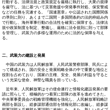
行動する。法律法規と政策規定を厳格に執行し、大衆の規律
を厳守し、法に基づいて災害救援や突発事件対処、保安警戒
などの任務を完遂する。『国連憲章』や公認された国際関係
の準則に則り、あくまで二国間・多国間条約の法的枠組み内
で行動し、海外軍事行動の合法性を確実に保障する。法律法
規や政策制度を制定、整備し、厳格に法令規則に則って部隊
を管理し、武装力の多様な運用のために法的な保障を与え
る。
二、武装力の建設と発展
中国の武装力は人民解放軍、人民武装警察部隊、民兵によ
って構成され、国の安全と発展戦略全体の中で重要な地位と
役割を占めており、国家の主権、安全、発展の利益を守ると
いう光栄な使命、神聖な職責を担っている。
近年来、人民解放軍はその使命遂行と情報化建設発展の要
請に照らして、積極的かつ着実に部隊の改革を進めてきた。
中央軍事委員会の戦略管理機能を強化し、人民解放軍戦略計
画部を新設し、総参謀部通信部を情報化部に改編し、総参謀
部軍訓部と兵種部を軍訓部に改編した。また、新しいタイプ