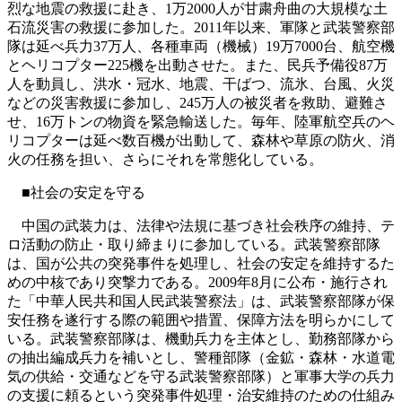
烈な地震の救援に赴き、1万2000人が甘粛舟曲の大規模な土
石流災害の救援に参加した。2011年以来、軍隊と武装警察部
隊は延べ兵力37万人、各種車両（機械）19万7000台、航空機
とヘリコプター225機を出動させた。また、民兵予備役87万
人を動員し、洪水・冠水、地震、干ばつ、流氷、台風、火災
などの災害救援に参加し、245万人の被災者を救助、避難さ
せ、16万トンの物資を緊急輸送した。毎年、陸軍航空兵のヘ
リコプターは延べ数百機が出動して、森林や草原の防火、消
火の任務を担い、さらにそれを常態化している。
■社会の安定を守る
中国の武装力は、法律や法規に基づき社会秩序の維持、テ
ロ活動の防止・取り締まりに参加している。武装警察部隊
は、国が公共の突発事件を処理し、社会の安定を維持するた
めの中核であり突撃力である。2009年8月に公布・施行され
た「中華人民共和国人民武装警察法」は、武装警察部隊が保
安任務を遂行する際の範囲や措置、保障方法を明らかにして
いる。武装警察部隊は、機動兵力を主体とし、勤務部隊から
の抽出編成兵力を補いとし、警種部隊（金鉱・森林・水道電
気の供給・交通などを守る武装警察部隊）と軍事大学の兵力
の支援に頼るという突発事件処理・治安維持のための仕組み