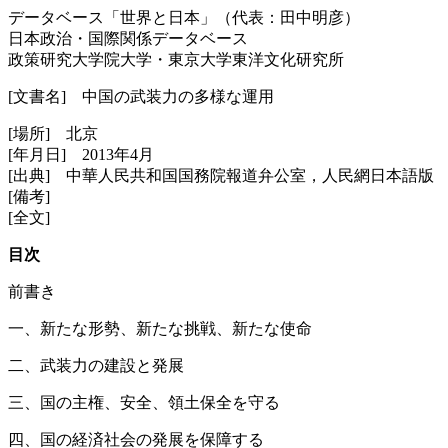
データベース「世界と日本」（代表：田中明彦）
日本政治・国際関係データベース
政策研究大学院大学・東京大学東洋文化研究所
[文書名] 中国の武装力の多様な運用
[場所] 北京
[年月日] 2013年4月
[出典] 中華人民共和国国務院報道弁公室，人民網日本語版
[備考]
[全文]
目次
前書き
一、新たな形勢、新たな挑戦、新たな使命
二、武装力の建設と発展
三、国の主権、安全、領土保全を守る
四、国の経済社会の発展を保障する