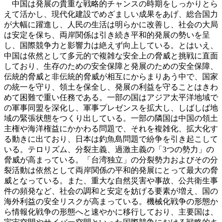
中国は発展の貴重な戦略的チャンスの時期をしっかりとら
えて活かし、現代化建設でめざましい成果をあげ、総合国力
が大幅に躍進し、人民の生活は明らかに改善し、社会の大局
は安定を保ち、両岸関係は引き続き平和的発展の勢いを呈
し、国際競争力と影響力は絶えず向上している。とはいえ、
中国は依然として多元的で複雑な安全上の脅威と挑戦に直面
しており、生存のための安全保障と発展のための安全保障、
伝統的脅威と非伝統的脅威が相互にからまりあう中で、国家
の統一を守り、領土を保全し、発展の利益を守ることはきわ
めて困難で重い任務である。一部の国はアジア太平洋地域で
の軍事同盟を深化し、軍事プレゼンスを拡大し、しばしば地
域の緊張状態をつくり出している。一部の隣国は中国の領土
主権や海洋権益にかかわる問題で、それを複雑化、拡大化す
る動きに出ており、日本は釣魚島問題で紛争を引き起こして
いる。テロリズム、分裂主義、過激主義の「3つの勢力」の
脅威が高まっている。「台湾独立」の分裂勢力およびその分
裂活動は依然として両岸関係の平和的発展にとって最大の脅
威となっている。また、重大な自然災害や事故、公共衛生事
件の頻発など、社会の調和と安定を妨げる要素が増え、国の
海外利益の安全リスクが高まっている。機械化戦争の形態か
ら情報化戦争の形態へと速やかに移行しており、主要国は、