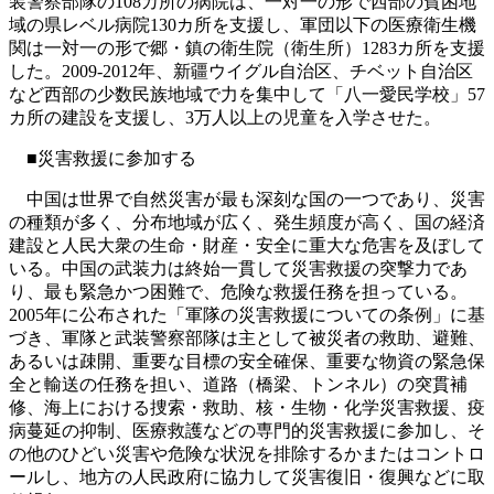
装警察部隊の108カ所の病院は、一対一の形で西部の貧困地
域の県レベル病院130カ所を支援し、軍団以下の医療衛生機
関は一対一の形で郷・鎮の衛生院（衛生所）1283カ所を支援
した。2009-2012年、新疆ウイグル自治区、チベット自治区
など西部の少数民族地域で力を集中して「八一愛民学校」57
カ所の建設を支援し、3万人以上の児童を入学させた。
■災害救援に参加する
中国は世界で自然災害が最も深刻な国の一つであり、災害
の種類が多く、分布地域が広く、発生頻度が高く、国の経済
建設と人民大衆の生命・財産・安全に重大な危害を及ぼして
いる。中国の武装力は終始一貫して災害救援の突撃力であ
り、最も緊急かつ困難で、危険な救援任務を担っている。
2005年に公布された「軍隊の災害救援についての条例」に基
づき、軍隊と武装警察部隊は主として被災者の救助、避難、
あるいは疎開、重要な目標の安全確保、重要な物資の緊急保
全と輸送の任務を担い、道路（橋梁、トンネル）の突貫補
修、海上における捜索・救助、核・生物・化学災害救援、疫
病蔓延の抑制、医療救護などの専門的災害救援に参加し、そ
の他のひどい災害や危険な状況を排除するかまたはコントロ
ールし、地方の人民政府に協力して災害復旧・復興などに取