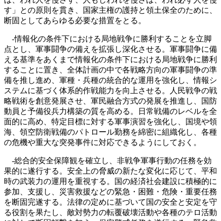
す」との原則を貫き、国家主権の護持と領土保全のために、
断固としてあらゆる必要な措置をとる。
‐情報化の条件下における局地戦争に勝利することを立脚
点とし、軍事闘争の備えを拡張し深化させる。軍事闘争に備
える基準をあくまで情報化の条件下における局地戦争に勝利
することに置き、全体計画の中で各戦略方向の軍事闘争の準
備を推し進め、軍種・兵種の統合的な運用を強化し、情報シ
ステムに基づく体系的作戦能力を向上させる。人民戦争の戦
略戦術を創意発展させ、軍民融合方式の発展を推進し、国防
動員と予備役兵力構築の質を高める。日常戦備のレベルを全
面的に高め、特定目標に対する軍事演習を強化し、国境や領
海、領空防衛戦備のパトロール勤務を綿密に組織化し、各種
の危機や重大な突発事件に対応できるようにしておく。
‐総合的安全保障観を確立し、非戦争軍事行動の任務を効
果的に遂行する。安全上の脅威の新たな変化に応じて、平和
時の武装力の運用を重視する。国の経済社会建設に積極的に
参加、支援し、災害救援などの緊急・困難・危険・重要任務
を断固完遂する。法律の定めに基づいて国の安全と安定を守
る役割を果たし、敵対勢力の転覆破壊活動や各種のテロ活動