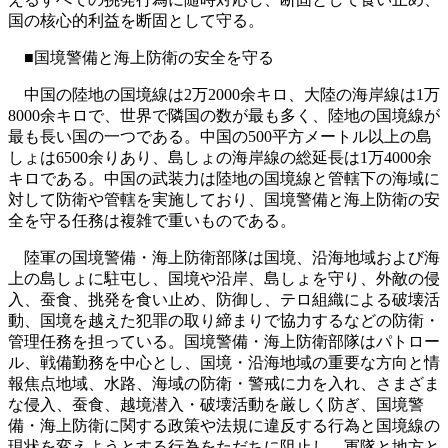
国の核心的利益を断固として守る。
■国境警備と海上防衛の安全を守る
中国の陸地の国境線は2万2000余キロ、大陸の海岸線は1万
8000余キロで、世界で隣国の数が最も多く、陸地の国境線が
最も長い国の一つである。中国の500平方メートル以上の島
しょは6500余りあり、島しょの海岸線の総延長は1万4000余
キロである。中国の武装力は陸地の国境線と管轄下の海域に
対して防衛や管轄を実施しており、国境警備と海上防衛の安
全を守る任務は複雑で重いものである。
陸軍の国境警備・海上防衛部隊は国境、沿海地域および海
上の島しょに駐屯し、国境や沿岸、島しょを守り、外敵の侵
入、蚕食、挑発を食い止め、防御し、テロ組織による破壊活
動、国境を越えた犯罪の取り締まりで協力するなどの防衛・
管理任務を担っている。国境警備・海上防衛部隊はパトロー
ル、戦備勤務を中心とし、国境・沿海地域の重要な方向と情
報焦点地域、水路、海域の防衛・警戒に力を入れ、さまざま
な侵入、蚕食、越境潜入・破壊活動を厳しく防ぎ、国境警
備・海上防衛に関する政策や法規に違反する行為と国境線の
現状を変えようとする行為をただちに阻止し、軍隊と地方と