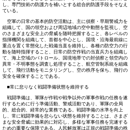
し、専門技術の防護力を補いとする総合的防護手段をそなえ
ている。
空軍の日常の基本的防空活動は、主に偵察・早期警戒力を
組織して、国の領空および周辺地域の空中動態を監視し、空
のさまざまな安全上の脅威を随時把握すること、各レベルの
指揮機関を組織して、首都を中心とし、国境・沿海最前線に
重点を置く常態化した戦備当直を維持し、各種の防空力の行
動を随時指揮すること、日常の防空作戦の当直兵力を組織し
て、海上空域のパトロール、国境地帯での対偵察と領空内の
異常・不明事態を調査し処理すること、航空管制系統を組織
して、飛行活動をモニタリングし、空の秩序を保ち、飛行の
安全を確保することである。
■常に怠りなく戦闘準備状態を維持する
戦闘準備は、軍隊が作戦や戦争以外の軍事作戦の任務を遂
行するために行う準備活動、警戒活動であり、軍隊の全局
的、総合的、経常的な業務である。戦闘準備の水準を向上
し、常に戦闘準備を怠らない状態を維持することは、さまざ
まな安全脅威に効果的に対応し、多様な軍事任務を完遂する
ための重要な保障である。人民解放軍は正規の戦闘準備の秩