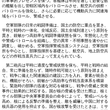
の軍事的プレゼンスを保つ。各艦隊は年間を通じて必要な数
の艦艇を出し管轄区域内をパトロールさせ、航空兵の偵察・
パトロールを強化し、さらに必要に応じて機動兵力に関連海
域をパトロール、警戒させる。
空軍部隊の日常の戦闘準備は、国土の防空に重点を置き、
平時と戦時の一体化、全域反応、国土全域到達という原則を
貫き、鋭敏かつ高効率な戦闘準備状態を保つ。常態化した空
中警戒パトロールを組織し、空の異常・不明事態を速やかに
調査し、確かめる。空軍指揮警戒当直システムは、空軍指揮
所を中心とし、部隊指揮所を基礎とし、航空兵、地上防空兵
などの作戦当直兵力によって支えられている。
第二砲兵は平時に適度な警戒状態を保ち、平時と戦時の結
合、常に準備を怠らず、随時作戦可能という原則を踏まえ
て、戦争に備えた関連施設の建設に力を入れ、要素が統合さ
れ、機能がそろい、鋭敏かつ高効率な作戦当直体系を構築
し、緊急時の部隊の迅速な対応を確保し、戦争の脅威と突発
事件に効果的に対応する。国が核の脅威を受けた際は、核ミ
サイル部隊は中央軍事委員会の命令によって、警戒レベルを
高め、核による反撃の準備を整え、敵を威嚇し中国に対する
核兵器の使用を抑止する。国が核攻撃を受けたときは、ミサ