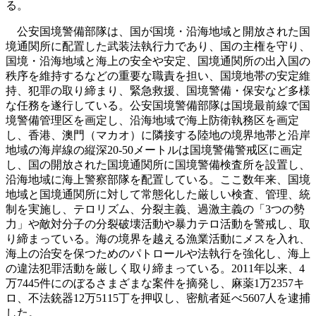
る。
公安国境警備部隊は、国が国境・沿海地域と開放された国
境通関所に配置した武装法執行力であり、国の主権を守り、
国境・沿海地域と海上の安全や安定、国境通関所の出入国の
秩序を維持するなどの重要な職責を担い、国境地帯の安定維
持、犯罪の取り締まり、緊急救援、国境警備・保安など多様
な任務を遂行している。公安国境警備部隊は国境最前線で国
境警備管理区を画定し、沿海地域で海上防衛執務区を画定
し、香港、澳門（マカオ）に隣接する陸地の境界地帯と沿岸
地域の海岸線の縦深20-50メートルは国境警備警戒区に画定
し、国の開放された国境通関所に国境警備検査所を設置し、
沿海地域に海上警察部隊を配置している。ここ数年来、国境
地域と国境通関所に対して常態化した厳しい検査、管理、統
制を実施し、テロリズム、分裂主義、過激主義の「3つの勢
力」や敵対分子の分裂破壊活動や暴力テロ活動を警戒し、取
り締まっている。海の境界を越える漁業活動にメスを入れ、
海上の治安を保つためのパトロールや法執行を強化し、海上
の違法犯罪活動を厳しく取り締まっている。2011年以来、4
万7445件にのぼるさまざまな案件を摘発し、麻薬1万2357キ
ロ、不法銃器12万5115丁を押収し、密航者延べ5607人を逮捕
した。