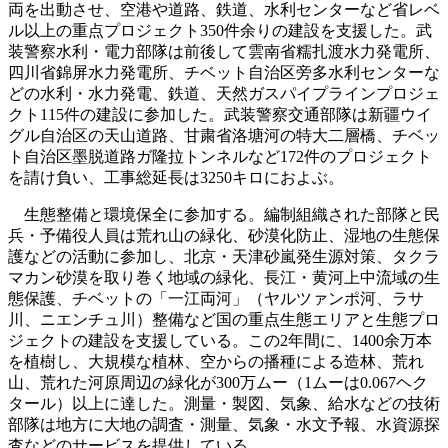
両を出動させ、空港や道路、鉄道、水利センターなど省レベ
ル以上の重点プロジェクト350件余りの建設を支援した。武
装警察水利・電力部隊は前後して雲南省糯扎渡水力発電所、
四川省錦屏水力発電所、チベット自治区旁多水利センターな
どの水利・水力発電、鉄道、天然ガスパイプラインプロジェ
クト115件の建設に参加した。武装警察交通部隊は新疆ウイ
グル自治区の天山道路、甘粛省洛塘河の特大二層橋、チベッ
ト自治区墨脱道路ガ隆拉トンネルなど172件のプロジェクト
を請け負い、工事総延長は3250キロにおよぶ。
生態整備と環境保全に参加する。編制組織された部隊と民
兵・予備役人員は荒れ山の緑化、砂漠化防止、湿地の生態保
護などの活動に参加し、北京・天津砂嵐発生源対策、タクラ
マカン砂漠を取り巻く地域の緑化、長江・黄河上中流域の生
態保護、チベットの「一江両河」（ヤルツァンポ河、ラサ
川、ニエンチュ川）整備など国の重点生態エリアと生態プロ
ジェクトの建設を支援している。この2年間に、1400余万本
を植樹し、大規模な植林、空からの播種による造林、荒れ
山、荒れた河原周辺の緑化が300万ムー（1ムーは0.067ヘク
タール）以上に達した。測量・製図、気象、給水などの技術
部隊は地方に大地の調査・測量、気象・水文予報、水資源探
査などのサービスを提供している。