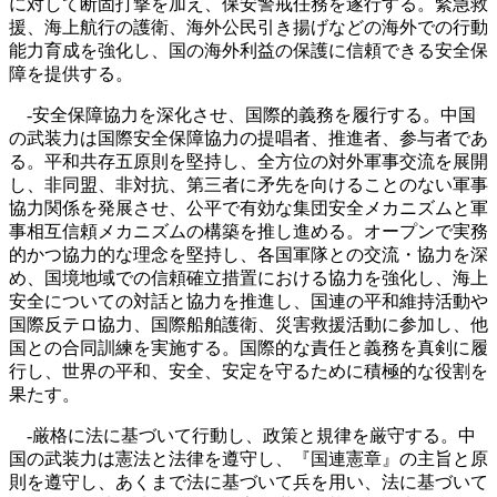
に対して断固打撃を加え、保安警戒任務を遂行する。緊急救
援、海上航行の護衛、海外公民引き揚げなどの海外での行動
能力育成を強化し、国の海外利益の保護に信頼できる安全保
障を提供する。
‐安全保障協力を深化させ、国際的義務を履行する。中国
の武装力は国際安全保障協力の提唱者、推進者、参与者であ
る。平和共存五原則を堅持し、全方位の対外軍事交流を展開
し、非同盟、非対抗、第三者に矛先を向けることのない軍事
協力関係を発展させ、公平で有効な集団安全メカニズムと軍
事相互信頼メカニズムの構築を推し進める。オープンで実務
的かつ協力的な理念を堅持し、各国軍隊との交流・協力を深
め、国境地域での信頼確立措置における協力を強化し、海上
安全についての対話と協力を推進し、国連の平和維持活動や
国際反テロ協力、国際船舶護衛、災害救援活動に参加し、他
国との合同訓練を実施する。国際的な責任と義務を真剣に履
行し、世界の平和、安全、安定を守るために積極的な役割を
果たす。
‐厳格に法に基づいて行動し、政策と規律を厳守する。中
国の武装力は憲法と法律を遵守し、『国連憲章』の主旨と原
則を遵守し、あくまで法に基づいて兵を用い、法に基づいて