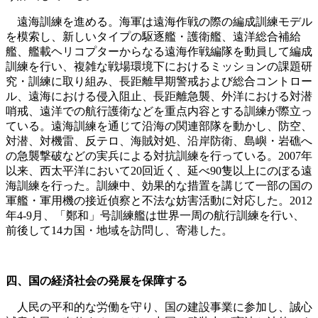
遠海訓練を進める。海軍は遠海作戦の際の編成訓練モデル
を模索し、新しいタイプの駆逐艦・護衛艦、遠洋総合補給
艦、艦載ヘリコプターからなる遠海作戦編隊を動員して編成
訓練を行い、複雑な戦場環境下におけるミッションの課題研
究・訓練に取り組み、長距離早期警戒および総合コントロー
ル、遠海における侵入阻止、長距離急襲、外洋における対潜
哨戒、遠洋での航行護衛などを重点内容とする訓練が際立っ
ている。遠海訓練を通じて沿海の関連部隊を動かし、防空、
対潜、対機雷、反テロ、海賊対処、沿岸防衛、島嶼・岩礁へ
の急襲撃破などの実兵による対抗訓練を行っている。2007年
以来、西太平洋において20回近く、延べ90隻以上にのぼる遠
海訓練を行った。訓練中、効果的な措置を講じて一部の国の
軍艦・軍用機の接近偵察と不法な妨害活動に対応した。2012
年4-9月、「鄭和」号訓練艦は世界一周の航行訓練を行い、
前後して14カ国・地域を訪問し、寄港した。
四、国の経済社会の発展を保障する
人民の平和的な労働を守り、国の建設事業に参加し、誠心