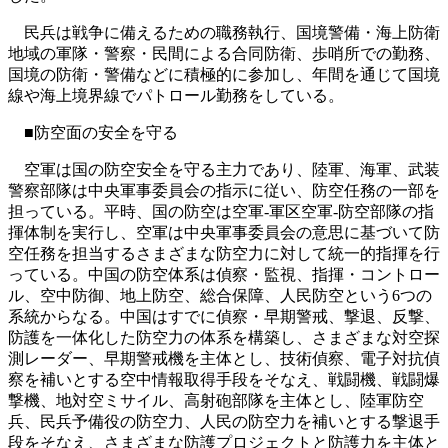
民兵は戦争に備えるための職務執行、国境警備・海上防衛
地域の軍隊・警察・民間による合同防衛、歩哨所での勤務、
国境の防衛・警備などに積極的に参加し、年間を通じて国境
線や海上境界線でパトロール勤務をしている。
■防空面の安全を守る
空軍は国の防空安全を守る主力であり、陸軍、海軍、武装
警察部隊は中央軍事委員会の指示に従い、防空任務の一部を
担っている。平時、国の防空は空軍-軍区空軍-防空部隊の指
揮体制を実行し、空軍は中央軍事委員会の意思に基づいて防
空任務を担当するさまざまな防空力に対して統一的指揮を行
っている。中国の防空体系は偵察・監視、指揮・コントロー
ル、空中防御、地上防空、総合保障、人民防空という6つの
系統からなる。中国はすでに偵察・早期警戒、撃退、反撃、
防護を一体化した防空力の体系を構築し、さまざまな対空探
測レーダー、早期警戒機を主体とし、技術偵察、電子対抗偵
察を補いとする空中情報取得手段をそなえ、戦闘機、戦闘爆
撃機、地対空ミサイル、高射砲部隊を主体とし、陸軍防空
兵、民兵予備役の防空力、人民の防空力を補いとする撃退手
段をそなえ、さまざまな防護プロジェクトと防護力を主体と