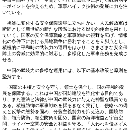
宇宙空間やサイバー空間といった国際競争における戦略的キ
ーポイントを抑えるため、軍事ハイテク技術の発展に力を注
いでいる。
複雑に変化する安全保障環境に立ち向かい、人民解放軍は
断固として新世紀の新たな段階における歴史的使命を果たし
ていく。国家の安全保障戦略と軍事戦略の視野を広げ、情報
化の条件下における局地戦争に勝利することを立脚点とし、
積極的に平和時の武装力の運用をはかり、さまざまな安全保
障上の脅威に効果的に対応し、多様化した軍事任務を完成さ
せる。
中国の武装力の多様な運用には、以下の基本政策と原則を
堅持する。
‐国家の主権と安全を守り、領土を保全し、国の平和的発
展を保障する。これは中国が国防建設を強化する目的であ
り、また憲法と法律が中国の武装力に与えた神聖な職責でも
ある。積極防御の軍事戦略を揺るぎなく実行し、侵略への備
えと反撃の態勢を固め、分裂主義勢力を抑え込み、国境防
衛、領海防衛、領空防衛を固め、国家の海洋権益と宇宙空
間、サイバー空間の安全と利益を守る。「人われを侵さずん
ば、われ人を侵さず、人もしわれを侵さば、われ必ず人を侵