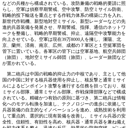
などの兵種から構成されている。攻防兼備の戦略的要請に照
らし、空軍は偵察早期警戒、空中攻撃、防空ミサイル防衛、
戦略的投下輸送を重点とする作戦力体系の構築に力を入れ、
新世代作戦機、新型地対空ミサイル、新型レーダーなどの先
進的兵器装備を発展させ、早期警戒、指揮、通信のネットワ
ークを整備し、戦略的早期警戒、抑止、遠隔空中攻撃能力を
向上させている。空軍は現在39万8000人を擁し、瀋陽、北
京、蘭州、済南、南京、広州、成都の７軍区と１空挺軍団を
管下に置いている。各軍区の管下には空軍基地、航空兵師団
（旅団）、地対空ミサイル師団（旅団）、レーダー旅団など
が置かれている。
第二砲兵は中国の戦略的抑止力の中核であり、主として他
国の中国に対する核兵器使用を抑止し、核反撃と通常ミサイ
ルによるピンポイント攻撃を遂行する任務を担っており、核
ミサイル部隊、通常ミサイル部隊、作戦保障部隊などで構成
されている。精確かつ有効の原則に基づき、第二砲兵は情報
化へのモデル転換を加速し、テクノロジーの進歩に依拠して
兵器装備の自主的なイノベーションを進め、成熟技術を利用
して重点的、選択的に現有装備を改善し、ミサイル兵器の安
全性、信頼性、有効性を高め、核兵器・通常兵器を兼ね備え
た戦力体系を整え、迅速な反応、効果的な防御突破、ピンポ