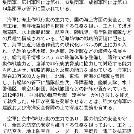
集団軍、広州軍区には第41、42集団軍、成都軍区には第13、
14集団軍が管下に置かれている。
海軍は海上作戦行動の主力で、国の海上方面の安全と、領
海主権、海洋権益維持を防衛する任務を担い、主として潜水
艦部隊、水上艦艇部隊、航空兵、陸戦隊、海岸防衛部隊など
の兵種で構成されている。近海防御の戦略的要請に照らし
て、海軍は近海総合作戦力の現代化レベルの向上に力を入
れ、先進的な潜水艦、駆逐艦、護衛艦などの装備を発展さ
せ、総合電子情報システムの装備体系を整備し、遠洋での機
動作戦能力と、遠洋で非伝統的脅威に協力して対応する能力
を向上させ、戦略的抑止と反撃の能力を強めている。海軍は
現在23万5000人を擁し、北海、東海、南海の3艦隊を管轄
し、各艦隊の管下に艦隊航空兵、保障基地、艦艇支隊、水上
警備区、航空兵師団、陸戦旅団などの部隊が置かれている。
2012年9月、中国初の航空母艦「遼寧号」が引き渡しを終え
て就役した。中国が空母を発展させることは、強大な海軍の
建設および海洋安全保障の上で深遠な意義を有する。
空軍は空中作戦行動の主力であり、国の領空の安全を守
り、全国の防空の安定を維持する任務を担っており、主とし
て航空兵、地上防空兵、レーダー兵、空挺兵、電子対抗部隊