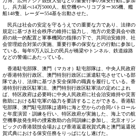
万博、広州アジア競技大会などの重要行事の保安行動に参加
し、兵力延べ14万5000人、航空機やヘリコプター365機、艦
船148隻、レーダー554基を出動させた。
民兵は社会の安定を守るうえでの重要な力であり、法律の
規定に基づき社会秩序の維持に協力し、地方の党委員会や政
府の統一的配置と軍事機関の指揮の下で、共同治安維持、社
会管理総合対策の実施、重要行事の保安などの行動に参加し
ている。毎年9万人以上の民兵が橋梁やトンネル、鉄道線路
などの警備にあたっている。
香港駐屯部隊、澳門（マカオ）駐屯部隊は、中央人民政府
が香港特別行政区、澳門特別行政区に派遣駐屯させている部
隊であり、法律に基づき安全保障の職責を履行している。香
港特別行政区駐軍法、澳門特別行政区駐軍法の定めによれ
ば、特区政府は必要時に中央人民政府に社会治安維持や災害
救助における駐屯軍の協力を要請することができる。香港駐
屯部隊、澳門駐屯部隊は適時に海と空からの合同パトロール
と年度演習・訓練を行い、特区政府が実施した、海上での航
空機事故発生時の捜索救助の合同訓練に参加し、北京オリン
ピックの香港競技会場および香港返還祝賀式典と澳門返還祝
賀式典における保安任務をりっぱになし遂げた。