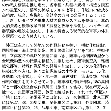
の作戦力構築を推し進め、各軍種・兵種の規模・構造を調整
かつ最適化し、部隊の編成モデルを改革し、作戦力の編成を
高精度、統合、多機能、高効率の方向に発展させるように
し、新しいタイプの軍事人材の育成システムを整備し、軍の
人的資源と後勤政策制度の調整と改革を深化し、ハイテク武
器装備の建設を強化し、中国の特色ある現代的な軍事力体系
を構築するよう努力している。
陸軍は主として陸地での作戦任務を担い、機動作戦部隊、
国境警備・海上防衛部隊、警衛警備部隊などを含む。機動作
戦、立体攻防の戦略的要請に基づき、陸軍は地域防衛型から
全域機動型への転換を積極的に推し進め、陸軍航空兵、軽機
械化部隊、特殊作戦部隊の発展を加速し、デジタル化部隊の
構築に力を入れ、徐々に部隊編成の小型化、モジュール化、
多機能化を実現し、空・地一体、遠隔機動、迅速突撃、特殊
作戦の能力を向上させている。陸軍機動作戦部隊は18の集団
軍と一部の独立合成作戦師団（旅団）を含み、現在85万人を
擁する。集団軍は師団、旅団で編成され、それぞれ7軍区の
管轄下にある。瀋陽軍区には第16、39、40集団軍、北京軍区
には第27、38、65集団軍、蘭州軍区には第21、47集団軍、済
南軍区には第20、26、54集団軍、南京軍区には第1、12、31