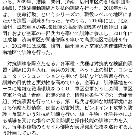
いる。2009年、瀋陽、蘭州、済南、広州軍区の各1個師団を
組織して遠隔機動訓練と対抗的訓練を行った。2010年から
は、「使命行動」というシリーズの、戦役レベルで地区にま
たがる演習・訓練を行った。そのうち、2010年には、北京、
蘭州、成都軍区の各1集団軍の高級指揮機関が1個師団（旅
団）および空軍の一部兵力を率いて訓練に参加し、2011年に
は成都、済南軍区が関連部隊を率いて高原地区で訓練を行
い、2012年には成都、済南、蘭州軍区と空軍の関連部隊が西
南地区で訓練を行った。
対抗訓練を際立たせる。各軍種・兵種は対抗的な検証的演
習・訓練に力を入れ、実兵の対抗、ネット上の対抗、コンピ
ュータ・シミュレーションを用いた対抗などの演習を行い、
訓練の目的性と実効性を高めている。空軍は、訓練基地をベ
ースに複雑な戦場環境をつくり、軍区空軍どうしの間、軍区
空軍と合成「青組」部隊の間で、情報化条件下での「赤組青
組」対抗演習を行っている。第二砲兵は複雑な戦場環境にお
ける偵察と対偵察、妨害と妨害対抗、ピンポイント攻撃と防
護・反撃という対抗的訓練を行い、核・生物・化学兵器によ
る威嚇を受けた場合の安全防護と操作技能の訓練に力を入
れ、毎年多種類のミサイル部隊が実弾発射任務を遂行するよ
う計画している。