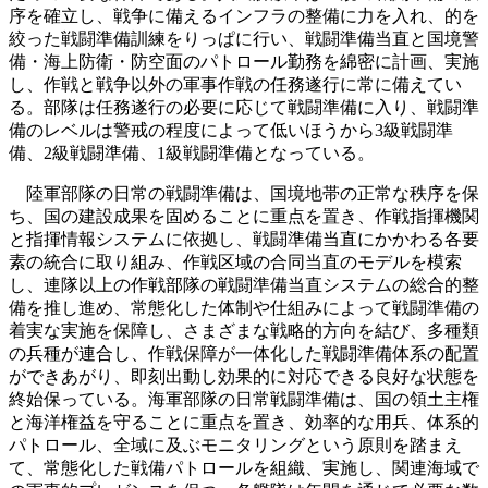
序を確立し、戦争に備えるインフラの整備に力を入れ、的を
絞った戦闘準備訓練をりっぱに行い、戦闘準備当直と国境警
備・海上防衛・防空面のパトロール勤務を綿密に計画、実施
し、作戦と戦争以外の軍事作戦の任務遂行に常に備えてい
る。部隊は任務遂行の必要に応じて戦闘準備に入り、戦闘準
備のレベルは警戒の程度によって低いほうから3級戦闘準
備、2級戦闘準備、1級戦闘準備となっている。
陸軍部隊の日常の戦闘準備は、国境地帯の正常な秩序を保
ち、国の建設成果を固めることに重点を置き、作戦指揮機関
と指揮情報システムに依拠し、戦闘準備当直にかかわる各要
素の統合に取り組み、作戦区域の合同当直のモデルを模索
し、連隊以上の作戦部隊の戦闘準備当直システムの総合的整
備を推し進め、常態化した体制や仕組みによって戦闘準備の
着実な実施を保障し、さまざまな戦略的方向を結び、多種類
の兵種が連合し、作戦保障が一体化した戦闘準備体系の配置
ができあがり、即刻出動し効果的に対応できる良好な状態を
終始保っている。海軍部隊の日常戦闘準備は、国の領土主権
と海洋権益を守ることに重点を置き、効率的な用兵、体系的
パトロール、全域に及ぶモニタリングという原則を踏まえ
て、常態化した戦備パトロールを組織、実施し、関連海域で