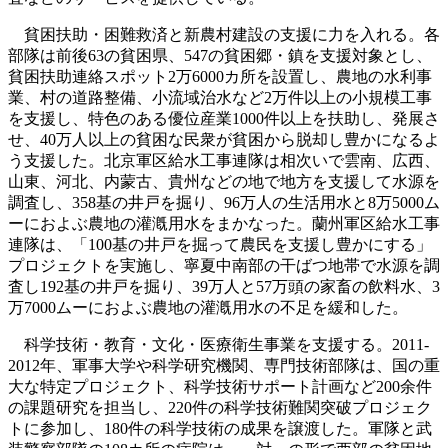
貧困扶助・困難救済と新農村建設の支援に力を入れる。各
部隊は前後63の貧困県、547の貧困郷・鎮を支援対象とし、
貧困扶助連絡スポット2万6000カ所を設置し、農地の水利事
業、村の道路整備、小流域治水など2万件以上の小規模工事
を支援し、特色のある優位産業1000件以上を扶助し、発展さ
せ、40万人以上の貧困な民衆が貧困から脱却し豊かになるよ
う支援した。北京軍区給水工事連隊は相次いで雲南、広西、
山東、河北、内蒙古、貴州などの地で地方を支援して水源を
調査し、358基の井戸を掘り、96万人の生活用水と8万5000ム
ーにおよぶ農地の灌漑用水をまかなった。蘭州軍区給水工事
連隊は、「100基の井戸を掘って農民を支援し豊かにする」
プロジェクトを実施し、寧夏中南部の干ばつ地帯で水源を調
査し192基の井戸を掘り、39万人と57万頭の家畜の飲料水、3
万7000ムーにおよぶ農地の灌漑用水の不足を緩和した。
科学技術・教育・文化・医療衛生事業を支援する。2011-
2012年、軍事大学や科学研究機関、専門技術部隊は、国の重
大な特定プロジェクト、科学技術サポート計画など200余件
の課題研究を担当し、220件の科学技術難関突破プロジェク
トに参加し、180件の科学技術の成果を譲渡した。軍隊と武