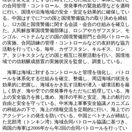
の合同管理・コントロール、突発事件の緊急処理などを適時
に行い、国境や沿海地域の安全・安定を効果的に確保してい
る。中国はすでに7つの国と国境警備協力の取り決めを締結
し、12カ国と国境警備に関する会談・会合の仕組みを確立し
た。人民解放軍国境警備部隊は、ロシアやカザフスタン、モ
ンゴル、ベトナムなどの国の国境警備部門と合同パトロール
の実施、合同訓練の管理・コントロールなどの友好的な協力
活動を行っている。毎年、カザフスタン、キルギス、ロシ
ア、タジキスタンなどの国と相互に視察活動を行い、国境地
域での信頼醸成措置の実施状況を監督し、調査している。
海軍は海域に対するコントロールと管理を強化し、パトロ
ールを体系化する仕組みを確立、整備し、周辺海域の状況を
効果的に把握し、海域をかき乱す活動や潜入・破壊活動を厳
しく防ぎ、海や空での突発事件をただちに処理している。海
上の安全協力を推し進め、海洋の平和と安定、海上の航行の
自由と安全を守っている。中米海上軍事安全協議メカニズム
の枠組みの下で、海上の情報交流を定期的に行い、海上での
アクシデントの発生を防いでいる。中国とベトナムが締結し
た北部湾（トンキン湾）海域合同パトロール協議に基づき、
両国の海軍は2006年から年2回の合同パトロールを行ってい