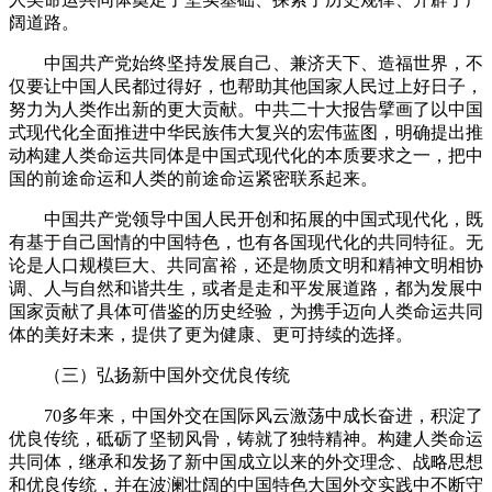
阔道路。
中国共产党始终坚持发展自己、兼济天下、造福世界，不
仅要让中国人民都过得好，也帮助其他国家人民过上好日子，
努力为人类作出新的更大贡献。中共二十大报告擘画了以中国
式现代化全面推进中华民族伟大复兴的宏伟蓝图，明确提出推
动构建人类命运共同体是中国式现代化的本质要求之一，把中
国的前途命运和人类的前途命运紧密联系起来。
中国共产党领导中国人民开创和拓展的中国式现代化，既
有基于自己国情的中国特色，也有各国现代化的共同特征。无
论是人口规模巨大、共同富裕，还是物质文明和精神文明相协
调、人与自然和谐共生，或者是走和平发展道路，都为发展中
国家贡献了具体可借鉴的历史经验，为携手迈向人类命运共同
体的美好未来，提供了更为健康、更可持续的选择。
（三）弘扬新中国外交优良传统
70多年来，中国外交在国际风云激荡中成长奋进，积淀了
优良传统，砥砺了坚韧风骨，铸就了独特精神。构建人类命运
共同体，继承和发扬了新中国成立以来的外交理念、战略思想
和优良传统，并在波澜壮阔的中国特色大国外交实践中不断守