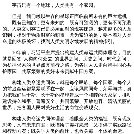
宇宙只有一个地球，人类共有一个家园。
但是，我们赖以生存的星球正面临前所未有的巨大危机
——既有已知的，更有未知的；既有可预测的，更有不可预测
的。人类文明存亡已是必须面对的现实课题。越来越多的人意
识到，相对于物质财富的积累，尤为紧迫的是，要本着对人类
命运的终极关怀，找到人类文明永续发展的精神指引。
10年前，习近平主席提出构建人类命运共同体理念，目的
就是回答“人类向何处去”的世界之问、历史之问、时代之问，
为彷徨求索的世界点亮前行之路，为各国人民走向携手同心共
护家园、共享繁荣的美好未来贡献中国方案。
构建人类命运共同体，就是每个民族、每个国家、每个人
的前途命运都紧紧联系在一起，应该风雨同舟，荣辱与共，努
力把我们生于斯、长于斯的星球建成一个和睦的大家庭，推动
建设持久和平、普遍安全、共同繁荣、开放包容、清洁美丽的
世界，把各国人民对美好生活的向往变成现实。
构建人类命运共同体理念，着眼全人类的福祉，既有现实
思考，又有未来前瞻；既描绘了美好愿景，又提供了实践路径
和行动方案；既关乎人类的前途，也攸关每一个体的命运。