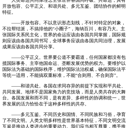
人类命运共同体理念主张世界各国同呼吸、共命运，具有
开放包容、公平正义、和谐共处、多元互鉴、团结协作的鲜明
特征。
——开放包容。不以意识形态划线，不针对特定的对象，
不拉帮结派，不搞排他的“小圈子”，海纳百川，有容乃大。主
张国际关系民主化，世界的命运应该由各国共同掌握，国际规
则应该由各国共同书写，全球事务应该由各国共同治理，发展
成果应该由各国共同分享。
——公平正义。世界要公道不要霸道，任何国家都没有包
揽国际事务、主宰他国命运、垄断发展优势的权力。要维护以
国际法为基础的国际秩序，维护国际法治权威，确保国际法平
等统一适用，不能搞双重标准，不能“合则用、不合则弃”。
——和谐共处。各国在求同存异的前提下实现和平共处、
共同发展。地球不是国家角力的竞技场，而是人类共存的大舞
台。各国发展和而不同，是有差异、多样性的协调和统一，世
界发展的活力恰恰在于这种多样性的共存。
——多元互鉴。不同历史和国情、不同民族和习俗，孕育
了不同文明。人类文明多样性是世界基本特征，不同文明交流
互鉴是推动人类进步的重要动力。我们应当相互尊重，携手推