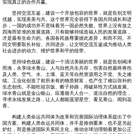
实现真正的合作共赢。
坚持交流互鉴，建设一个开放包容的世界，就是告别文明
优越，实现美美与共。这个世界完全容得下各国共同成长和进
步，一国的成功并不意味着另一国必然失败。世界上没有放之
四海而皆准的发展道路。只有能够持续造福人民的发展道路，
才是最有生命力的。各国各民族尊重彼此差异，和而不同。不
同文明要取长补短、共同进步，让文明交流互鉴成为推动人类
社会进步的动力、维护世界和平的纽带。
坚持绿色低碳，建设一个清洁美丽的世界，就是告别竭泽
而渔，永享绿水青山。人与自然共生共存，伤害自然最终将伤
及人类。空气、水、土壤、蓝天等自然资源用之不觉、失之难
续。工业化创造了前所未有的物质财富，也产生了难以弥补的
生态创伤。不能吃祖宗饭、断子孙路，用破坏性方式搞发展。
绿水青山就是金山银山。应遵循天人合一、道法自然的理念，
寻求永续发展之路，让人人都能遥望星空、看见青山、闻到花
香。
构建人类命运共同体为改革和完善国际治理体系提出了中
国方案。构建人类命运共同体，并不是推倒重来，也不是另起
炉灶，而是推进国际关系民主化，推动全球治理朝着更加公正