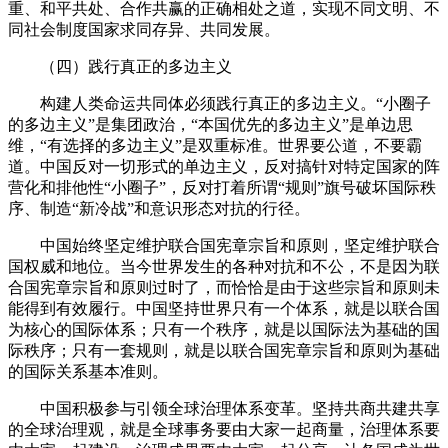
重、和平共处、合作共赢的正确相处之道，实现不同文明、不
同社会制度国家求同存异、共同发展。
（四）践行真正的多边主义
构建人类命运共同体必须践行真正的多边主义。“小圈子
的多边主义”是集团政治，“本国优先的多边主义”是单边思
维，“有选择的多边主义”是双重标准。世界要公道，不要霸
道。中国反对一切形式的单边主义，反对搞针对特定国家的阵
营化和排他性“小圈子”，反对打着所谓“规则”旗号破坏国际秩
序、制造“新冷战”和意识形态对抗的行径。
中国始终坚定维护联合国宪章宗旨和原则，坚定维护联合
国权威和地位。当今世界发生的各种对抗和不公，不是因为联
合国宪章宗旨和原则过时了，而恰恰是由于这些宗旨和原则未
能得到有效履行。中国坚持世界只有一个体系，就是以联合国
为核心的国际体系；只有一个秩序，就是以国际法为基础的国
际秩序；只有一套规则，就是以联合国宪章宗旨和原则为基础
的国际关系基本准则。
中国积极参与引领全球治理体系变革。坚持共商共建共享
的全球治理观，就是全球事务要由大家一起商量，治理体系要