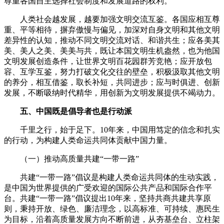
尊重各国自主选择社会制度和发展道路的权利。
人类社会越发展，越要加强文明交流互鉴。各国应相互尊
重、平等相待，摒弃傲慢与偏见，加深对自身文明和其他文明
差异性的认知，推动不同文明交流对话、和谐共生；应各美其
美、美人之美、美美与共，既让本国文明生机盎然，也为他国
文明发展创造条件，让世界文明百花园群芳竞艳；应开放包
容、互学互鉴，努力打破文化交往的壁垒，积极汲取其他文明
的养分，相互借鉴，取长补短，共同进步；应与时俱进、创新
发展，不断吸纳时代精华，用创新为文明发展提供不竭动力。
五、中国既是倡导者也是行动派
千里之行，始于足下。10年来，中国用笃定的信念和扎实
的行动，为构建人类命运共同体贡献中国力量。
（一）推动高质量共建“一带一路”
共建“一带一路”倡议是构建人类命运共同体的生动实践，
是中国为世界提供的广受欢迎的国际公共产品和国际合作平
台。共建“一带一路”倡议提出10年来，坚持共商共建共享原
则，秉持开放、绿色、廉洁理念，以高标准、可持续、惠民生
为目标，沿着高质量发展方向不断前进，从夯基垒台、立柱架