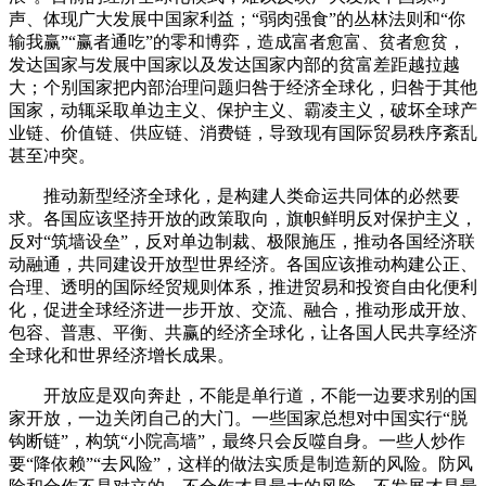
声、体现广大发展中国家利益；“弱肉强食”的丛林法则和“你
输我赢”“赢者通吃”的零和博弈，造成富者愈富、贫者愈贫，
发达国家与发展中国家以及发达国家内部的贫富差距越拉越
大；个别国家把内部治理问题归咎于经济全球化，归咎于其他
国家，动辄采取单边主义、保护主义、霸凌主义，破坏全球产
业链、价值链、供应链、消费链，导致现有国际贸易秩序紊乱
甚至冲突。
推动新型经济全球化，是构建人类命运共同体的必然要
求。各国应该坚持开放的政策取向，旗帜鲜明反对保护主义，
反对“筑墙设垒”，反对单边制裁、极限施压，推动各国经济联
动融通，共同建设开放型世界经济。各国应该推动构建公正、
合理、透明的国际经贸规则体系，推进贸易和投资自由化便利
化，促进全球经济进一步开放、交流、融合，推动形成开放、
包容、普惠、平衡、共赢的经济全球化，让各国人民共享经济
全球化和世界经济增长成果。
开放应是双向奔赴，不能是单行道，不能一边要求别的国
家开放，一边关闭自己的大门。一些国家总想对中国实行“脱
钩断链”，构筑“小院高墙”，最终只会反噬自身。一些人炒作
要“降依赖”“去风险”，这样的做法实质是制造新的风险。防风