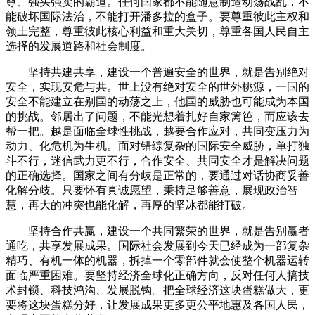
尊、强买强卖的霸道。任何国家都不能随意制造动荡战乱，不
能破坏国际法治，不能打开潘多拉的盒子。要尊重彼此主权和
领土完整，尊重彼此核心利益和重大关切，尊重各国人民自主
选择的发展道路和社会制度。
坚持共建共享，建设一个普遍安全的世界，就是告别绝对
安全，实现安危与共。世上没有绝对安全的世外桃源，一国的
安全不能建立在别国的动荡之上，他国的威胁也可能成为本国
的挑战。邻居出了问题，不能光想着扎好自家篱笆，而应该去
帮一把。越是面临全球性挑战，越要合作应对，共同变压力为
动力、化危机为生机。面对错综复杂的国际安全威胁，单打独
斗不行，迷信武力更不行，合作安全、共同安全才是解决问题
的正确选择。国家之间有分歧是正常的，要通过对话协商妥善
化解分歧。只要怀有真诚愿望，秉持足够善意，展现政治智
慧，再大的冲突也能化解，再厚的坚冰都能打破。
坚持合作共赢，建设一个共同繁荣的世界，就是告别赢者
通吃，共享发展成果。国际社会发展到今天已经成为一部复杂
精巧、有机一体的机器，拆掉一个零部件就会使整个机器运转
面临严重困难。要坚持经济全球化正确方向，反对任何人搞技
术封锁、科技鸿沟、发展脱钩。把全球经济这块蛋糕做大，更
要将这块蛋糕分好，让发展成果更多更公平地惠及各国人民，