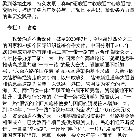
梁到落地生根、持久发展，奏响“硬联通”“软联通”“心联通”的
交响乐，搭建了各方广泛参与、汇聚国际共识、凝聚各方力量
的重要实践平台。
｛专栏１ 省略｝
政策沟通不断深化，截至2023年7月，全球超过四分之三
的国家和30多个国际组织签署合作文件。中国分别于2017年、
2019年成功举办首届和第二届“一带一路”国际合作高峰论坛，
今年将举办第三届“一带一路”国际合作高峰论坛，凝聚起携手
推动高质量共建“一带一路”的最大合力。设施联通不断加
强，“六廊六路多国多港”的互联互通架构基本形成，以新亚欧
大陆桥等经济走廊为引领，以中欧班列、陆海新通道等大通道
和信息高速路为骨架，以铁路、港口、管网等为依托的陆、
海、天、网“四位一体”互联互通布局不断完善。贸易畅通不断
提升，世界银行发布的《“一带一路”经济学》报告认为，“一
带一路”倡议的全面实施将使参与国间的贸易往来增加4.1%。
到2030年，“一带一路”倡议每年将为全球产生1.6万亿美元收
益。资金融通不断扩大，亚洲基础设施投资银行、丝路基金等
相继成立，已为数百个项目提供投融资支持。民心相通不断促
进，一条条“幸福路”、一座座“连心桥”、一片片“发展带”在共
建国家不断涌现，菌草、水井、杂交水稻等“小而美、见效