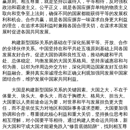
赢原则。相互尊重，就是坚持以诚待人，平等相待，反对强权
政治和霸凌主义。公平正义，就是各国应摒弃单纯的物质主义
取向和竞争至上法则，确保不同的国家都能获得平等的发展权
利和机会。合作共赢，就是各国应摒弃一味谋求自身更大利益
的理念，在追求本国利益时兼顾各国合理关切，在谋求本国发
展时促进各国共同发展。
构建新型国际关系的基础在于深化拓展平等、开放、合作
的全球伙伴关系。中国坚持在和平共处五项原则基础上同各国
发展友好合作。促进大国协调和良性互动，推动构建和平共
处、总体稳定、均衡发展的大国关系格局。坚持亲诚惠容和与
邻为善、以邻为伴周边外交方针，深化同周边国家友好互信和
利益融合。秉持真实亲诚理念和正确义利观加强同发展中国家
团结合作，维护发展中国家共同利益。
大国是构建新型国际关系的关键因素。大国之大，不在于
体量大、块头大、拳头大，而在于胸襟大、格局大、担当大。
大国要以人类前途命运为要，对世界和平与发展担负更大责
任，而不是依仗实力对地区和国际事务谋求垄断。大国要加强
协调和合作，尊重彼此核心利益和重大关切，坚持换位思考和
相互理解，对小国要平等相待。通过构建人类命运共同体，新
兴大国和守成大国才能避免跌入“修昔底德陷阱”，找到相互尊