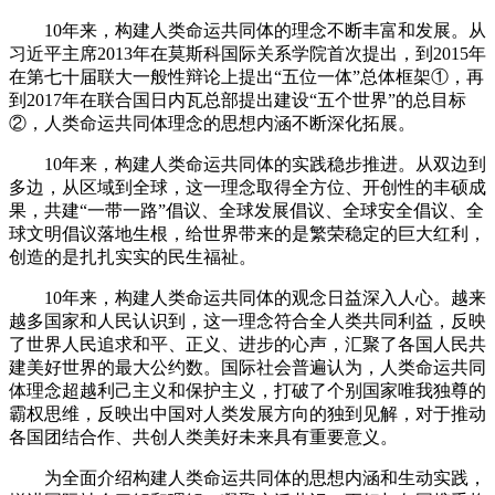
10年来，构建人类命运共同体的理念不断丰富和发展。从
习近平主席2013年在莫斯科国际关系学院首次提出，到2015年
在第七十届联大一般性辩论上提出“五位一体”总体框架①，再
到2017年在联合国日内瓦总部提出建设“五个世界”的总目标
②，人类命运共同体理念的思想内涵不断深化拓展。
10年来，构建人类命运共同体的实践稳步推进。从双边到
多边，从区域到全球，这一理念取得全方位、开创性的丰硕成
果，共建“一带一路”倡议、全球发展倡议、全球安全倡议、全
球文明倡议落地生根，给世界带来的是繁荣稳定的巨大红利，
创造的是扎扎实实的民生福祉。
10年来，构建人类命运共同体的观念日益深入人心。越来
越多国家和人民认识到，这一理念符合全人类共同利益，反映
了世界人民追求和平、正义、进步的心声，汇聚了各国人民共
建美好世界的最大公约数。国际社会普遍认为，人类命运共同
体理念超越利己主义和保护主义，打破了个别国家唯我独尊的
霸权思维，反映出中国对人类发展方向的独到见解，对于推动
各国团结合作、共创人类美好未来具有重要意义。
为全面介绍构建人类命运共同体的思想内涵和生动实践，