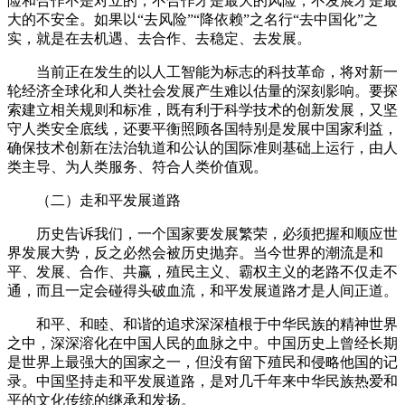
险和合作不是对立的，不合作才是最大的风险，不发展才是最
大的不安全。如果以“去风险”“降依赖”之名行“去中国化”之
实，就是在去机遇、去合作、去稳定、去发展。
当前正在发生的以人工智能为标志的科技革命，将对新一
轮经济全球化和人类社会发展产生难以估量的深刻影响。要探
索建立相关规则和标准，既有利于科学技术的创新发展，又坚
守人类安全底线，还要平衡照顾各国特别是发展中国家利益，
确保技术创新在法治轨道和公认的国际准则基础上运行，由人
类主导、为人类服务、符合人类价值观。
（二）走和平发展道路
历史告诉我们，一个国家要发展繁荣，必须把握和顺应世
界发展大势，反之必然会被历史抛弃。当今世界的潮流是和
平、发展、合作、共赢，殖民主义、霸权主义的老路不仅走不
通，而且一定会碰得头破血流，和平发展道路才是人间正道。
和平、和睦、和谐的追求深深植根于中华民族的精神世界
之中，深深溶化在中国人民的血脉之中。中国历史上曾经长期
是世界上最强大的国家之一，但没有留下殖民和侵略他国的记
录。中国坚持走和平发展道路，是对几千年来中华民族热爱和
平的文化传统的继承和发扬。