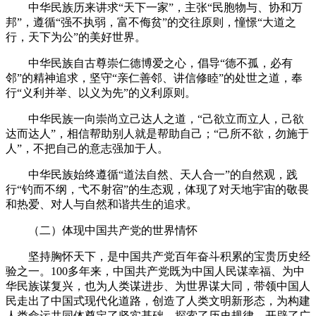
中华民族历来讲求“天下一家”，主张“民胞物与、协和万
邦”，遵循“强不执弱，富不侮贫”的交往原则，憧憬“大道之
行，天下为公”的美好世界。
中华民族自古尊崇仁德博爱之心，倡导“德不孤，必有
邻”的精神追求，坚守“亲仁善邻、讲信修睦”的处世之道，奉
行“义利并举、以义为先”的义利原则。
中华民族一向崇尚立己达人之道，“己欲立而立人，己欲
达而达人”，相信帮助别人就是帮助自己；“己所不欲，勿施于
人”，不把自己的意志强加于人。
中华民族始终遵循“道法自然、天人合一”的自然观，践
行“钓而不纲，弋不射宿”的生态观，体现了对天地宇宙的敬畏
和热爱、对人与自然和谐共生的追求。
（二）体现中国共产党的世界情怀
坚持胸怀天下，是中国共产党百年奋斗积累的宝贵历史经
验之一。100多年来，中国共产党既为中国人民谋幸福、为中
华民族谋复兴，也为人类谋进步、为世界谋大同，带领中国人
民走出了中国式现代化道路，创造了人类文明新形态，为构建
人类命运共同体奠定了坚实基础、探索了历史规律、开辟了广