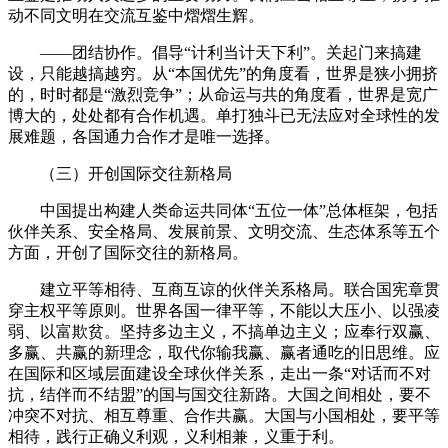
动不同文明在交流互鉴中熠熠生辉。
——团结协作。倡导“计利当计天下利”。关起门来搞建
设，只能越搞越穷。从“本国优先”的角度看，世界是狭小拥挤
的，时时都是“激烈竞争”；从命运与共的角度看，世界是宽广
博大的，处处都有合作机遇。单打独斗已无法应对全球性的发
展难题，各国通力合作才是唯一选择。
（三）开创国际交往新格局
中国提出构建人类命运共同体“五位一体”总体框架，包括
伙伴关系、安全格局、发展前景、文明交流、生态体系等五个
方面，开创了国际交往的新格局。
建立平等相待、互商互谅的伙伴关系格局。联合国宪章贯
穿主权平等原则。世界各国一律平等，不能以大压小、以强凌
弱、以富欺贫。坚持多边主义，不搞单边主义；应奉行双赢、
多赢、共赢的新理念，取代你输我赢、赢者通吃的旧思维。应
在国际和区域层面建设全球伙伴关系，走出一条“对话而不对
抗，结伴而不结盟”的国与国交往新路。大国之间相处，要不
冲突不对抗、相互尊重、合作共赢。大国与小国相处，要平等
相待，践行正确义利观，义利相兼，义重于利。