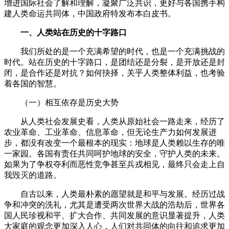
增进国际社会了解和理解，凝聚广泛共识，更好与各国携手构
建人类命运共同体，中国政府特发布本白皮书。
一、人类站在历史的十字路口
我们所处的是一个充满希望的时代，也是一个充满挑战的
时代。站在历史的十字路口，是团结还是分裂，是开放还是封
闭，是合作还是对抗？如何抉择，关乎人类整体利益，也考验
着各国的智慧。
（一）相互依存是历史大势
从人类社会发展史看，人类从原始社会一路走来，经历了
农业革命、工业革命、信息革命，但无论生产力如何发展进
步，都没有改变一个最根本的现实：地球是人类赖以生存的唯
一家园。各国有责任共同呵护地球的安全，守护人类的未来。
如果为了争权夺利而恶性竞争甚至兵戎相见，最终只会走上自
我毁灭的道路。
自古以来，人类最朴素的愿望就是和平与发展。经历过战
争和冲突的洗礼，尤其是遭受两次世界大战的浩劫后，世界各
国人民珍视和平、扩大合作、共同发展的意识显著提升，人类
大家庭的观念更加深入人心，人们对共同体的向往和追求更加