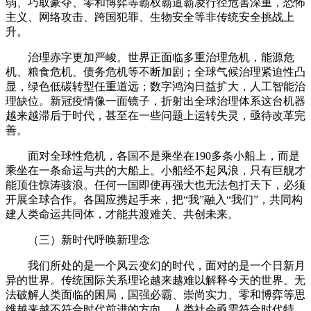
弱、巧取豪夺、零和博弈等霸权霸道霸凌行径危害深重，恐怖
主义、网络攻击、跨国犯罪、生物安全等非传统安全挑战上
升。
治理赤字更加严峻。世界正面临多重治理危机，能源危
机、粮食危机、债务危机等不断加剧；全球气候治理紧迫性凸
显，绿色低碳转型任重道远；数字鸿沟日益扩大，人工智能治
理缺位。新冠疫情像一面镜子，折射出全球治理体系这台机器
越来越滞后于时代，甚至在一些问题上运转失灵，亟待改革完
善。
面对全球性危机，各国不是乘坐在190多条小船上，而是
乘坐在一条命运与共的大船上。小船经不起风浪，只有巨舰才
能顶住惊涛骇浪。任何一国即使再强大也无法包打天下，必须
开展全球合作。各国应携起手来，把“我”融入“我们”，共同构
建人类命运共同体，才能共渡难关、共创未来。
（三）新时代呼唤新理念
我们所处的是一个风云变幻的时代，面对的是一个日新月
异的世界。传统国际关系理论越来越难以解释今天的世界、无
法破解人类面临的困局，国强必霸、崇尚实力、零和博弈等思
维越来越不符合时代前进的方向。人类社会亟需符合时代特