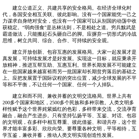
建立公道正义、共建共享的安全格局。在经济全球化时
代，各国安全相互关联、彼此影响。没有一个国家能凭一己之
力谋求自身绝对安全，也没有一个国家可以从别国的动荡中收
获稳定。“弱肉强食”是丛林法则，不是相处之道。穷兵黩武是
霸道做法，只能搬起石头砸自己的脚。应摒弃一切形式的冷战
思维，树立共同、综合、合作、可持续的安全观。
建立开放创新、包容互惠的发展格局。大家一起发展才是
真发展，可持续发展才是好发展。实现这一目标，就应秉承开
放精神，推进互帮互助、互惠互利。世界长期发展不可能建立
在一批国家越来越富裕而另一批国家却长期贫穷落后的基础之
上。应把发展置于国际议程的突出位置，减少全球发展的不平
等和不平衡，不让任何一个国家、任何一个人掉队。
建立和而不同、兼收并蓄的文明交流格局。世界上共有
200多个国家和地区，2500多个民族和多种宗教。人类文明多
样性赋予这个世界姹紫嫣红的色彩，多样带来交流，交流孕育
融合，融合产生进步。只有坚持弘扬平等、互鉴、对话、包容
的文明观，在多样中相互尊重、彼此借鉴、和谐共存，这个世
界才能丰富多彩、欣欣向荣。要尊重各种文明，平等相待，互
学互鉴，兼收并蓄，推动人类文明实现创造性发展。