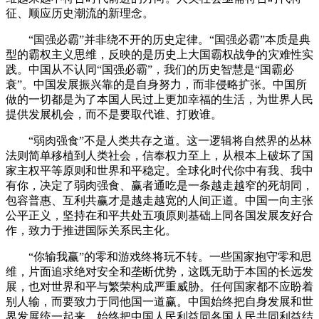
征、顺应历史潮流的新理念。
“国强必霸”并非绕不开的历史定律。“国强必霸”本质是典
型的霸权主义思维，反映的是历史上大国霸权战争的灾难性实
践。中国从不认同“国强必霸”，我们的历史智慧是“国霸必
衰”。中国发展振兴靠的是自身努力，而非侵略扩张。中国所
做的一切都是为了本国人民过上更加幸福的生活，为世界人民
提供发展机会，而不是要取代谁、打败谁。
“弱肉强食”不是人类共存之道。这一逻辑将自然界的丛林
法则简单移植到人类社会，信奉权力至上，从根本上破坏了国
家主权平等原则和世界和平稳定。全球化时代你中有我、我中
有你，决定了弱肉强食、赢者通吃是一条越走越窄的死胡同，
包容普惠、互利共赢才是越走越宽的人间正道。中国一向主张
公平正义，坚持在和平共处五项原则基础上同各国发展友好合
作，致力于推进国际关系民主化。
“你输我赢”的零和游戏终将玩不转。一些国家抱守零和思
维，片面追求绝对安全和垄断优势，这既无助于本国的长远发
展，也对世界和平与繁荣构成严重威胁。任何国家都不应盼着
别人输，而要致力于同他国一道赢。中国始终把自身发展和世
界发展统一起来，始终把中国人民利益同各国人民共同利益结