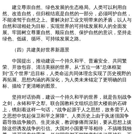
建立尊崇自然、绿色发展的生态格局。人类可以利用自
然、改造自然，但归根结底是自然的一部分，必须呵护自然，
不能凌驾于自然之上。要解决好工业文明带来的矛盾，以人与
自然和谐相处为目标，实现世界的可持续发展和人的全面发
展。牢固树立尊重自然、顺应自然、保护自然的意识，坚持走
绿色、低碳、循环、可持续发展之路。
（四）共建美好世界新愿景
中国提出，推动建设一个持久和平、普遍安全、共同繁
荣、开放包容、清洁美丽的世界。从“五位一体”总体框架
到“五个世界”总目标，人类命运共同体理念实现了历史视野的
再拓展、思想内涵的再深化，为人类未来锚定了更明确的目
标、描绘了更清晰的图景。
坚持对话协商，建设一个持久和平的世界，就是告别战争
之剑，永铸和平之犁。联合国教科文组织总部大楼前的石碑
上，镌刻着这样一句话，“战争起源于人之思想，故务需于人
之思想中筑起保卫和平之屏障”。人类历史上由于执迷强国争
霸导致战争频仍、生灵涂炭，教训惨痛而深刻，要从思想上拔
除这些诱发战争的引信。大国对小国要平等相待，不搞唯我独