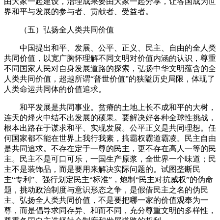
由大家一起建设，治理成果要由大家一起分享，让各国成为世
界和平与发展的参与者、贡献者、受益者。
（五）弘扬全人类共同价值
中国提出和平、发展、公平、正义、民主、自由的全人类
共同价值，以宽广胸怀理解不同文明对价值内涵的认识，尊重
不同国家人民对自身发展道路的探索，弘扬中华文明蕴含的全
人类共同价值，超越所谓“普世价值”的狭隘历史局限，体现了
人类命运共同体的价值追求。
和平发展是共同事业。贫瘠的土地上长不成和平的大树，
连天的烽火中结不出发展的硕果。要解决好各种全球性挑战，
根本出路在于谋求和平、实现发展。公平正义是共同理想。任
何国家都不能在世界上我行我素，搞霸权霸道霸凌。民主自由
是共同追求。不存在定于一尊的民主，更不存在高人一等的民
主。民主不是可口可乐，一国生产原浆，全世界一个味道；民
主不是装饰品，而是要用来解决实际问题的。试图垄断民
主“专利”、强行划定民主“标准”，炮制“民主对抗威权”的伪命
题，挑动政治制度与意识形态之争，是假借民主之名的伪民
主。弘扬全人类共同价值，不是要把哪一家的价值观奉为一
尊，而是倡导求同存异、和而不同，充分尊重文明的多样性，