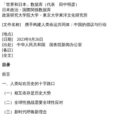
「世界和日本」数据库（代表 田中明彦）
日本政治・国際関係数据库
政策研究大学院大学・東京大学東洋文化研究所
[文件名称] 携手构建人类命运共同体：中国的倡议与行动
[地点]
[日期] 2023年9月26日
[出处] 中华人民共和国 国务院新闻办公室
[备註]
[全文]
目录
前言
一、人类站在历史的十字路口
（一）相互依存是历史大势
（二）全球性挑战需要全球性应对
（三）新时代呼唤新理念