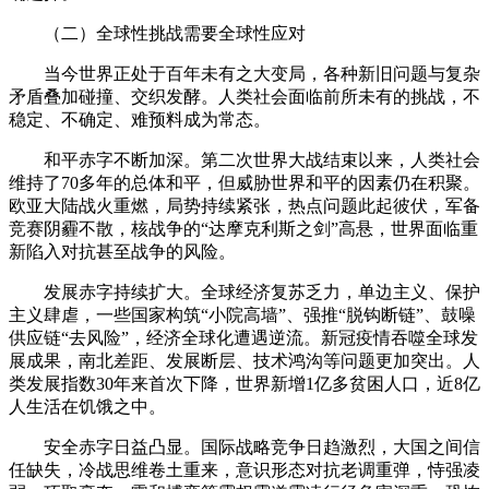
（二）全球性挑战需要全球性应对
当今世界正处于百年未有之大变局，各种新旧问题与复杂
矛盾叠加碰撞、交织发酵。人类社会面临前所未有的挑战，不
稳定、不确定、难预料成为常态。
和平赤字不断加深。第二次世界大战结束以来，人类社会
维持了70多年的总体和平，但威胁世界和平的因素仍在积聚。
欧亚大陆战火重燃，局势持续紧张，热点问题此起彼伏，军备
竞赛阴霾不散，核战争的“达摩克利斯之剑”高悬，世界面临重
新陷入对抗甚至战争的风险。
发展赤字持续扩大。全球经济复苏乏力，单边主义、保护
主义肆虐，一些国家构筑“小院高墙”、强推“脱钩断链”、鼓噪
供应链“去风险”，经济全球化遭遇逆流。新冠疫情吞噬全球发
展成果，南北差距、发展断层、技术鸿沟等问题更加突出。人
类发展指数30年来首次下降，世界新增1亿多贫困人口，近8亿
人生活在饥饿之中。
安全赤字日益凸显。国际战略竞争日趋激烈，大国之间信
任缺失，冷战思维卷土重来，意识形态对抗老调重弹，恃强凌