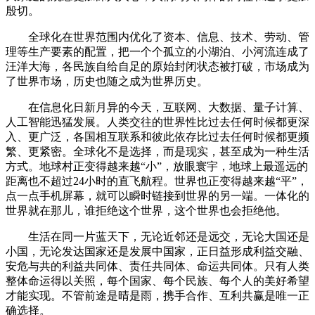
殷切。
全球化在世界范围内优化了资本、信息、技术、劳动、管
理等生产要素的配置，把一个个孤立的小湖泊、小河流连成了
汪洋大海，各民族自给自足的原始封闭状态被打破，市场成为
了世界市场，历史也随之成为世界历史。
在信息化日新月异的今天，互联网、大数据、量子计算、
人工智能迅猛发展。人类交往的世界性比过去任何时候都更深
入、更广泛，各国相互联系和彼此依存比过去任何时候都更频
繁、更紧密。全球化不是选择，而是现实，甚至成为一种生活
方式。地球村正变得越来越“小”，放眼寰宇，地球上最遥远的
距离也不超过24小时的直飞航程。世界也正变得越来越“平”，
点一点手机屏幕，就可以瞬时链接到世界的另一端。一体化的
世界就在那儿，谁拒绝这个世界，这个世界也会拒绝他。
生活在同一片蓝天下，无论近邻还是远交，无论大国还是
小国，无论发达国家还是发展中国家，正日益形成利益交融、
安危与共的利益共同体、责任共同体、命运共同体。只有人类
整体命运得以关照，每个国家、每个民族、每个人的美好希望
才能实现。不管前途是晴是雨，携手合作、互利共赢是唯一正
确选择。