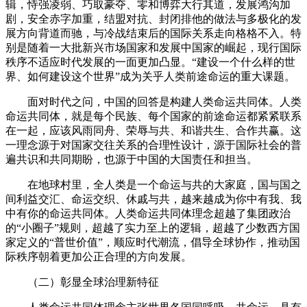
辑，恃强凌弱、巧取豪夺、零和博弈大行其道，发展鸿沟加
剧，安全赤字加重，结盟对抗、封闭排他的做法与多极化的发
展方向背道而驰，与冷战结束后的国际关系走向格格不入。特
别是随着一大批新兴市场国家和发展中国家的崛起，现行国际
秩序不适应时代发展的一面更加凸显。“建设一个什么样的世
界、如何建设这个世界”成为关乎人类前途命运的重大课题。
面对时代之问，中国的回答是构建人类命运共同体。人类
命运共同体，就是每个民族、每个国家的前途命运都紧紧联系
在一起，应该风雨同舟、荣辱与共、和谐共生、合作共赢。这
一理念源于对国家交往关系的合理性设计，源于国际社会的普
遍共识和共同期盼，也源于中国的大国责任和担当。
在地球村里，全人类是一个命运与共的大家庭，国与国之
间利益交汇、命运交织、休戚与共，越来越成为你中有我、我
中有你的命运共同体。人类命运共同体理念超越了集团政治
的“小圈子”规则，超越了实力至上的逻辑，超越了少数西方国
家定义的“普世价值”，顺应时代潮流，倡导全球协作，推动国
际秩序朝着更加公正合理的方向发展。
（二）彰显全球治理新特征