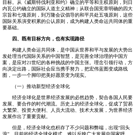
目标。从《威斯特伐利亚和约》确立的平等和主权原则，到日
内瓦公约确立的国际人道主义精神；从联合国宪章明确的四大
宗旨和七项原则，到万隆会议倡导的和平共处五项原则，这些
国际关系演变积累的公认原则，成为构建人类命运共同体的重
要基础。
四、既有目标方向，也有实现路径
构建人类命运共同体，是中国从世界和平与发展的大势出
发处理当代国际关系的中国智慧，是完善全球治理的中国方
案，是应对21世纪的各种挑战的中国主张。理念引领行动，方
向决定出路，国际社会应当携手努力，把宏伟蓝图变成路线
图，一步一个脚印把美好愿景变为现实。
（一）推动新型经济全球化
经济全球化是世界经济发展的必然趋势，契合各国人民要
发展、要合作的时代潮流。历史上的经济全球化，促成了贸易
大繁荣、投资大便利、人员大流动、技术大发展，为世界经济
发展作出了重要贡献。
但是，经济全球化也积存了不少问题和弊端，出现“回头
浪”。目前的经济全球化模式，难以反映广大发展中国家呼