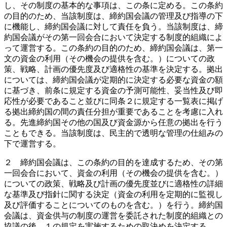
し、その制度の基本的な事項は、この条に定める。この条約
の目的のため、当該制度は、締約国会議の管理及び指導の下
に機能し、締約国会議に対して責任を負う。当該制度は、締
約国会議がその第一回会合において決定する制度的組織によ
って運営する。この条約の目的のため、締約国会議は、第一
文の資金の利用（その機会の提供を含む。）についての政
策、戦略、計画の優先度及び適格性の基準を決定する。拠出
については、締約国会議が定期的に決定する必要な資金の額
に基づき、前条に規定する資金の予測可能性、妥当性及び即
応性が必要であること並びに同条２に規定する一覧表に掲げ
る拠出締約国の間の責任分担が重要であることを考慮に入れ
る。先進締約国その他の国及び資金源から任意の拠出を行う
こともできる。当該制度は、民主的で透明な管理の仕組みの
下で運営する。
２ 締約国会議は、この条約の目的を達成するため、その第
一回会合において、資金の利用（その機会の提供を含む。）
についての政策、戦略及び計画の優先度並びに適格性の詳細
な基準及び指針に関する決定（資金の利用を定期的に監視し
及び評価することについてのものを含む。）を行う。締約国
会議は、資金供与の制度の運営を委託された制度的組織との
協議の後、１の規定を実施するための取決めを決定する。