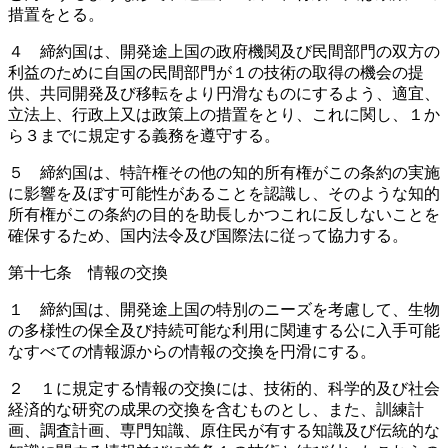
措置をとる。
４ 締約国は、開発途上国の政府機関及び民間部門の双方の
利益のために自国の民間部門が１の技術の取得の機会の提
供、共同開発及び移転をより円滑なものにするよう、適宜、
立法上、行政上又は政策上の措置をとり、これに関し、１か
ら３までに規定する義務を遵守する。
５ 締約国は、特許権その他の知的所有権がこの条約の実施
に影響を及ぼす可能性があることを認識し、そのような知的
所有権がこの条約の目的を助長しかつこれに反しないことを
確保するため、国内法令及び国際法に従って協力する。
第十七条 情報の交換
１ 締約国は、開発途上国の特別のニーズを考慮して、生物
の多様性の保全及び持続可能な利用に関連する公に入手可能
なすべての情報源からの情報の交換を円滑にする。
２ １に規定する情報の交換には、技術的、科学的及び社会
経済的な研究の成果の交換を含むものとし、また、訓練計
画、調査計画、専門知識、原住民が有する知識及び伝統的な