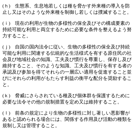
(ｈ) 生態系、生息地若しくは種を脅かす外来種の導入を防
止し又はそのような外来種を制御し若しくは撲滅すること。
(ｉ) 現在の利用が生物の多様性の保全及びその構成要素の
持続可能な利用と両立するために必要な条件を整えるよう努
力すること。
(ｊ) 自国の国内法令に従い、生物の多様性の保全及び持続
可能な利用に関連する伝統的な生活様式を有する原住民の社
会及び地域社会の知識、工夫及び慣行を尊重し、保存し及び
維持すること、そのような知識、工夫及び慣行を有する者の
承認及び参加を得てそれらの一層広い適用を促進すること並
びにそれらの利用がもたらす利益の衡平な配分を奨励するこ
と。
(ｋ) 脅威にさらされている種及び個体群を保護するために
必要な法令その他の規制措置を定め又は維持すること。
(ｌ) 前条の規定により生物の多様性に対し著しい悪影響が
あると認められる場合には、関係する作用及び活動の種類を
規制し又は管理すること。