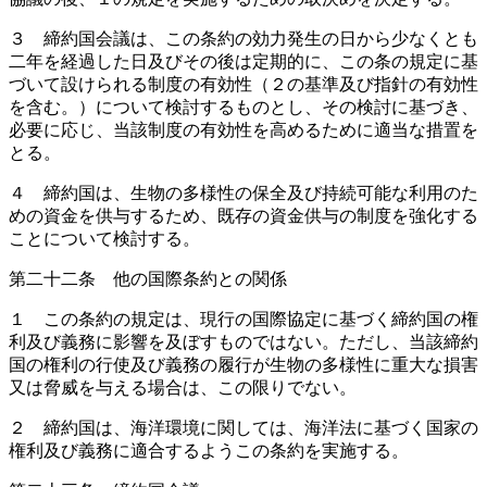
３ 締約国会議は、この条約の効力発生の日から少なくとも
二年を経過した日及びその後は定期的に、この条の規定に基
づいて設けられる制度の有効性（２の基準及び指針の有効性
を含む。）について検討するものとし、その検討に基づき、
必要に応じ、当該制度の有効性を高めるために適当な措置を
とる。
４ 締約国は、生物の多様性の保全及び持続可能な利用のた
めの資金を供与するため、既存の資金供与の制度を強化する
ことについて検討する。
第二十二条 他の国際条約との関係
１ この条約の規定は、現行の国際協定に基づく締約国の権
利及び義務に影響を及ぼすものではない。ただし、当該締約
国の権利の行使及び義務の履行が生物の多様性に重大な損害
又は脅威を与える場合は、この限りでない。
２ 締約国は、海洋環境に関しては、海洋法に基づく国家の
権利及び義務に適合するようこの条約を実施する。