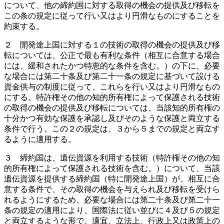
について、他の締約国に対する取得の機会の提供及び移転を
この条の規定に従って行い又はより円滑なものにすることを
約束する。
２ 開発途上国に対する１の技術の取得の機会の提供及び移
転については、公正で最も有利な条件（相互に合意する場合
には、緩和されたかつ特恵的な条件を含む。）の下に、必要
な場合には第二十条及び第二十一条の規定に基づいて設ける
資金供与の制度に従って、これらを行い又はより円滑なもの
にする。特許権その他の知的所有権によって保護される技術
の取得の機会の提供及び移転については、当該知的所有権の
十分かつ有効な保護を承認し及びそのような保護と両立する
条件で行う。この２の規定は、３から５までの規定と両立す
るように適用する。
３ 締約国は、遺伝資源を利用する技術（特許権その他の知
的所有権によって保護される技術を含む。）について、当該
遺伝資源を提供する締約国（特に開発途上国）が、相互に合
意する条件で、その取得の機会を与えられ及び移転を受けら
れるようにするため、必要な場合には第二十条及び第二十一
条の規定の適用により、国際法に従い並びに４及び５の規定
と両立するような形で、適宜、立法上、行政上又は政策上の