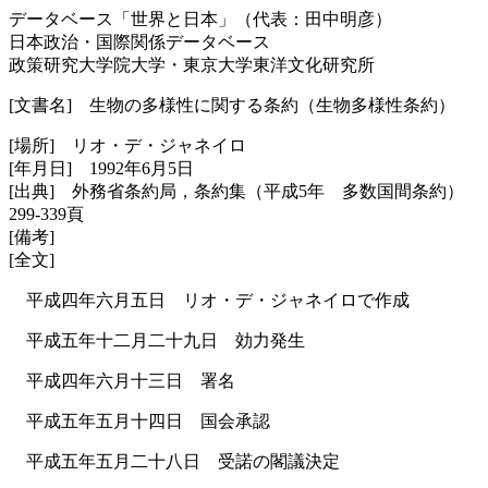
データベース「世界と日本」（代表：田中明彦）
日本政治・国際関係データベース
政策研究大学院大学・東京大学東洋文化研究所
[文書名] 生物の多様性に関する条約（生物多様性条約）
[場所] リオ・デ・ジャネイロ
[年月日] 1992年6月5日
[出典] 外務省条約局，条約集（平成5年 多数国間条約）
299‐339頁
[備考]
[全文]
平成四年六月五日 リオ・デ・ジャネイロで作成
平成五年十二月二十九日 効力発生
平成四年六月十三日 署名
平成五年五月十四日 国会承認
平成五年五月二十八日 受諾の閣議決定