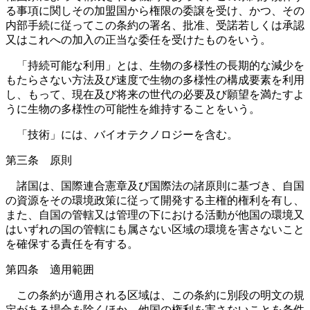
る事項に関しその加盟国から権限の委譲を受け、かつ、その
内部手続に従ってこの条約の署名、批准、受諾若しくは承認
又はこれへの加入の正当な委任を受けたものをいう。
「持続可能な利用」とは、生物の多様性の長期的な減少を
もたらさない方法及び速度で生物の多様性の構成要素を利用
し、もって、現在及び将来の世代の必要及び願望を満たすよ
うに生物の多様性の可能性を維持することをいう。
「技術」には、バイオテクノロジーを含む。
第三条 原則
諸国は、国際連合憲章及び国際法の諸原則に基づき、自国
の資源をその環境政策に従って開発する主権的権利を有し、
また、自国の管轄又は管理の下における活動が他国の環境又
はいずれの国の管轄にも属さない区域の環境を害さないこと
を確保する責任を有する。
第四条 適用範囲
この条約が適用される区域は、この条約に別段の明文の規
定がある場合を除くほか、他国の権利を害さないことを条件