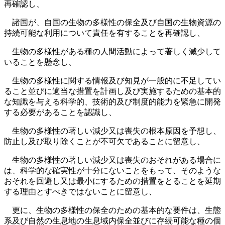
再確認し、
諸国が、自国の生物の多様性の保全及び自国の生物資源の
持続可能な利用について責任を有することを再確認し、
生物の多様性がある種の人間活動によって著しく減少して
いることを懸念し、
生物の多様性に関する情報及び知見が一般的に不足してい
ること並びに適当な措置を計画し及び実施するための基本的
な知識を与える科学的、技術的及び制度的能力を緊急に開発
する必要があることを認識し、
生物の多様性の著しい減少又は喪失の根本原因を予想し、
防止し及び取り除くことが不可欠であることに留意し、
生物の多様性の著しい減少又は喪失のおそれがある場合に
は、科学的な確実性が十分にないことをもって、そのような
おそれを回避し又は最小にするための措置をとることを延期
する理由とすべきではないことに留意し、
更に、生物の多様性の保全のための基本的な要件は、生態
系及び自然の生息地の生息域内保全並びに存続可能な種の個