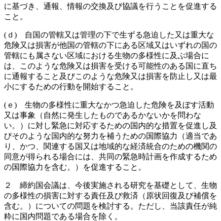
に基づき、通報、情報の交換及び協議を行うことを促進する
こと。
(ｄ) 自国の管轄又は管理の下で生ずる急迫した又は重大な
危険又は損害が他国の管轄の下にある区域又はいずれの国の
管轄にも属さない区域における生物の多様性に及ぶ場合に
は、このような危険又は損害を受ける可能性のある国に直ち
に通報すること及びこのような危険又は損害を防止し又は最
小にするための行動を開始すること。
(ｅ) 生物の多様性に重大なかつ急迫した危険を及ぼす活動
又は事象（自然に発生したものであるかないかを問わな
い。）に対し緊急に対応するための国内的な措置を促進し及
びそのような国内的な努力を補うための国際協力（適当であ
り、かつ、関連する国又は地域的な経済統合のための機関の
同意が得られる場合には、共同の緊急時計画を作成するため
の国際協力を含む。）を促進すること。
２ 締約国会議は、今後実施される研究を基礎として、生物
の多様性の損害に対する責任及び救済（原状回復及び補償を
含む。）についての問題を検討する。ただし、当該責任が純
粋に国内問題である場合を除く。