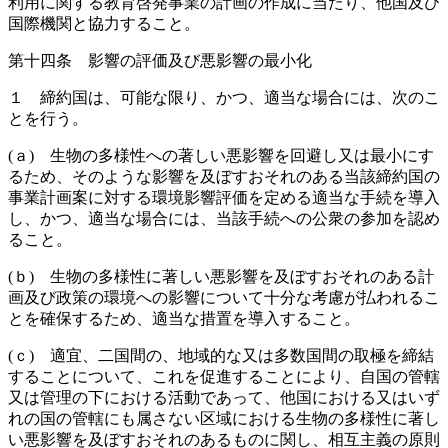
利用に関する教育啓発事業の計画の作成に当たり、他国及び
国際機関と協力すること。
第十四条 影響の評価及び悪影響の最小化
１ 締約国は、可能な限り、かつ、適当な場合には、次のこ
とを行う。
(ａ) 生物の多様性への著しい悪影響を回避し又は最小にす
るため、そのような影響を及ぼすおそれのある当該締約国の
事業計画案に対する環境影響評価を定める適当な手続を導入
し、かつ、適当な場合には、当該手続への公衆の参加を認め
ること。
(ｂ) 生物の多様性に著しい悪影響を及ぼすおそれのある計
画及び政策の環境への影響について十分な考慮が払われるこ
とを確保するため、適当な措置を導入すること。
(ｃ) 適宜、二国間の、地域的な又は多数国間の取極を締結
することについて、これを促進することにより、自国の管轄
又は管理の下における活動であって、他国における又はいず
れの国の管轄にも属さない区域における生物の多様性に著し
い悪影響を及ぼすおそれのあるものに関し、相互主義の原則