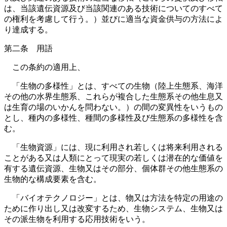
は、当該遺伝資源及び当該関連のある技術についてのすべて
の権利を考慮して行う。）並びに適当な資金供与の方法によ
り達成する。
第二条 用語
この条約の適用上、
「生物の多様性」とは、すべての生物（陸上生態系、海洋
その他の水界生態系、これらが複合した生態系その他生息又
は生育の場のいかんを問わない。）の間の変異性をいうもの
とし、種内の多様性、種間の多様性及び生態系の多様性を含
む。
「生物資源」には、現に利用され若しくは将来利用される
ことがある又は人類にとって現実の若しくは潜在的な価値を
有する遺伝資源、生物又はその部分、個体群その他生態系の
生物的な構成要素を含む。
「バイオテクノロジー」とは、物又は方法を特定の用途の
ために作り出し又は改変するため、生物システム、生物又は
その派生物を利用する応用技術をいう。