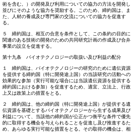
術を含む。）の開発及び利用についての協力の方法を開発し
並びにそのような協力を奨励する。このため、締約国は、ま
た、人材の養成及び専門家の交流についての協力を促進す
る。
５ 締約国は、相互の合意を条件として、この条約の目的に
関連のある技術の開発のための共同研究計画の作成及び合弁
事業の設立を促進する。
第十九条 バイオテクノロジーの取扱い及び利益の配分
１ 締約国は、バイオテクノロジーの研究のために遺伝資源
を提供する締約国（特に開発途上国）の当該研究の活動への
効果的な参加（実行可能な場合には当該遺伝資源を提供する
締約国における参加）を促進するため、適宜、立法上、行政
上又は政策上の措置をとる。
２ 締約国は、他の締約国（特に開発途上国）が提供する遺
伝資源を基礎とするバイオテクノロジーから生ずる成果及び
利益について、当該他の締約国が公正かつ衡平な条件で優先
的に取得する機会を与えられることを促進し及び推進するた
め、あらゆる実行可能な措置をとる。その取得の機会は、相