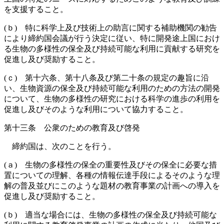
を支援すること。
(ｂ) 特に科学上及び技術上の助言に関する補助機関の勧告
により締約国会議が行う決定に従い、特に開発途上国におけ
る生物の多様性の保全及び持続可能な利用に貢献する研究を
促進し及び奨励すること。
(ｃ) 第十六条、第十八条及び第二十条の規定の趣旨に沿
い、生物資源の保全及び持続可能な利用のための方法の開発
について、生物の多様性の研究における科学の進歩の利用を
促進し及びそのような利用について協力すること。
第十三条 公衆のための教育及び啓発
締約国は、次のことを行う。
(ａ) 生物の多様性の保全の重要性及びその保全に必要な措
置についての理解、各種の情報伝達手段によるそのような理
解の普及並びにこのような題材の教育事業の計画への導入を
促進し及び奨励すること。
(ｂ) 適当な場合には、生物の多様性の保全及び持続可能な