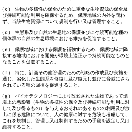
(ｃ) 生物の多様性の保全のために重要な生物資源の保全及
び持続可能な利用を確保するため、保護地域の内外を問わ
ず、当該生物資源について規制を行い又は管理すること。
(ｄ) 生態系及び自然の生息地の保護並びに存続可能な種の
個体群の自然の生息環境における維持を促進すること。
(ｅ) 保護地域における保護を補強するため、保護地域に隣
接する地域における開発が環境上適正かつ持続可能なものと
なることを促進すること。
(ｆ) 特に、計画その他管理のための戦略の作成及び実施を
通じ、劣化した生態系を修復し及び復元し並びに脅威にさら
されている種の回復を促進すること。
(ｇ) バイオテクノロジーにより改変された生物であって環
境上の悪影響（生物の多様性の保全及び持続可能な利用に対
して及び得るもの）を与えるおそれのあるものの利用及び放
出に係る危険について、人の健康に対する危険も考慮して、
これを規制し、管理し又は制御するための手段を設定し又は
維持すること。