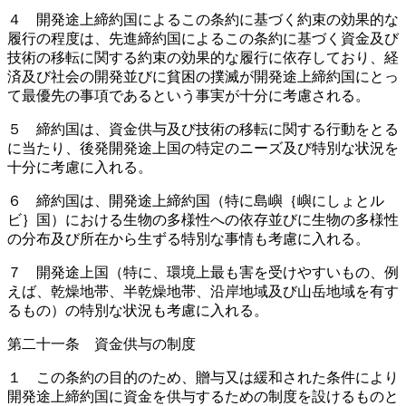
４ 開発途上締約国によるこの条約に基づく約束の効果的な
履行の程度は、先進締約国によるこの条約に基づく資金及び
技術の移転に関する約束の効果的な履行に依存しており、経
済及び社会の開発並びに貧困の撲滅が開発途上締約国にとっ
て最優先の事項であるという事実が十分に考慮される。
５ 締約国は、資金供与及び技術の移転に関する行動をとる
に当たり、後発開発途上国の特定のニーズ及び特別な状況を
十分に考慮に入れる。
６ 締約国は、開発途上締約国（特に島嶼｛嶼にしょとル
ビ｝国）における生物の多様性への依存並びに生物の多様性
の分布及び所在から生ずる特別な事情も考慮に入れる。
７ 開発途上国（特に、環境上最も害を受けやすいもの、例
えば、乾燥地帯、半乾燥地帯、沿岸地域及び山岳地域を有す
るもの）の特別な状況も考慮に入れる。
第二十一条 資金供与の制度
１ この条約の目的のため、贈与又は緩和された条件により
開発途上締約国に資金を供与するための制度を設けるものと