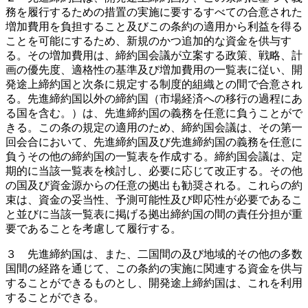
務を履行するための措置の実施に要するすべての合意された
増加費用を負担すること及びこの条約の適用から利益を得る
ことを可能にするため、新規のかつ追加的な資金を供与す
る。その増加費用は、締約国会議が立案する政策、戦略、計
画の優先度、適格性の基準及び増加費用の一覧表に従い、開
発途上締約国と次条に規定する制度的組織との間で合意され
る。先進締約国以外の締約国（市場経済への移行の過程にあ
る国を含む。）は、先進締約国の義務を任意に負うことがで
きる。この条の規定の適用のため、締約国会議は、その第一
回会合において、先進締約国及び先進締約国の義務を任意に
負うその他の締約国の一覧表を作成する。締約国会議は、定
期的に当該一覧表を検討し、必要に応じて改正する。その他
の国及び資金源からの任意の拠出も勧奨される。これらの約
束は、資金の妥当性、予測可能性及び即応性が必要であるこ
と並びに当該一覧表に掲げる拠出締約国の間の責任分担が重
要であることを考慮して履行する。
３ 先進締約国は、また、二国間の及び地域的その他の多数
国間の経路を通じて、この条約の実施に関連する資金を供与
することができるものとし、開発途上締約国は、これを利用
することができる。