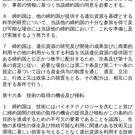
か、事前の情報に基づく当該締約国の同意を必要とする。
６ 締約国は、他の締約国が提供する遺伝資源を基礎とする
科学的研究について、当該他の締約国の十分な参加を得て及
び可能な場合には当該他の締約国において、これを準備し及
び実施するよう努力する。
７ 締約国は、遺伝資源の研究及び開発の成果並びに商業的
利用その他の利用から生ずる利益を当該遺伝資源の提供国で
ある締約国と公正かつ衡平に配分するため、次条及び第十九
条の規定に従い、必要な場合には第二十条及び第二十一条の
規定に基づいて設ける資金供与の制度を通じ、適宜、立法
上、行政上又は政策上の措置をとる。その配分は、相互に合
意する条件で行う。
第十六条 技術の取得の機会及び移転
１ 締約国は、技術にはバイオテクノロジーを含むこと並び
に締約国間の技術の取得の機会の提供及び移転がこの条約の
目的を達成するための不可欠の要素であることを認識し、生
物の多様性の保全及び持続可能な利用に関連のある技術又は
環境に著しい損害を与えることなく遺伝資源を利用する技術