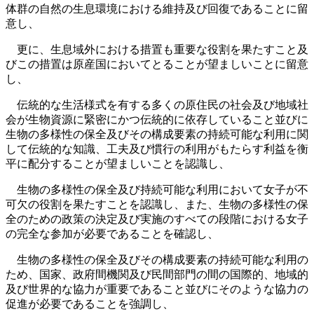
体群の自然の生息環境における維持及び回復であることに留
意し、
更に、生息域外における措置も重要な役割を果たすこと及
びこの措置は原産国においてとることが望ましいことに留意
し、
伝統的な生活様式を有する多くの原住民の社会及び地域社
会が生物資源に緊密にかつ伝統的に依存していること並びに
生物の多様性の保全及びその構成要素の持続可能な利用に関
して伝統的な知識、工夫及び慣行の利用がもたらす利益を衡
平に配分することが望ましいことを認識し、
生物の多様性の保全及び持続可能な利用において女子が不
可欠の役割を果たすことを認識し、また、生物の多様性の保
全のための政策の決定及び実施のすべての段階における女子
の完全な参加が必要であることを確認し、
生物の多様性の保全及びその構成要素の持続可能な利用の
ため、国家、政府間機関及び民間部門の間の国際的、地域的
及び世界的な協力が重要であること並びにそのような協力の
促進が必要であることを強調し、