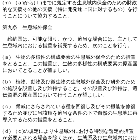
(ｍ) (ａ)から(ｌ)までに規定する生息域内保全のための財政
的な支援その他の支援（特に開発途上国に対するもの）を行
うことについて協力すること。
第九条 生息域外保全
締約国は、可能な限り、かつ、適当な場合には、主として
生息域内における措置を補完するため、次のことを行う。
(ａ) 生物の多様性の構成要素の生息域外保全のための措置
をとること。この措置は、生物の多様性の構成要素の原産国
においてとることが望ましい。
(ｂ) 植物、動物及び微生物の生息域外保全及び研究のため
の施設を設置し及び維持すること。その設置及び維持は、遺
伝資源の原産国において行うことが望ましい。
(ｃ) 脅威にさらされている種を回復し及びその機能を修復
するため並びに当該種を適当な条件の下で自然の生息地に再
導入するための措置をとること。
(ｄ) (ｃ)の規定により生息域外における特別な暫定的措置
が必要とされる場合を除くほか、生態系及び生息域内におけ