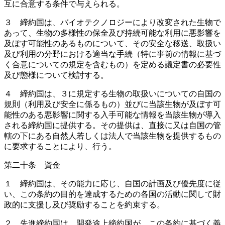
互に合意する条件で与えられる。
３ 締約国は、バイオテクノロジーにより改変された生物で
あって、生物の多様性の保全及び持続可能な利用に悪影響を
及ぼす可能性のあるものについて、その安全な移送、取扱い
及び利用の分野における適当な手続（特に事前の情報に基づ
く合意についての規定を含むもの）を定める議定書の必要性
及び態様について検討する。
４ 締約国は、３に規定する生物の取扱いについての自国の
規則（利用及び安全に係るもの）並びに当該生物が及ぼす可
能性のある悪影響に関する入手可能な情報を当該生物が導入
される締約国に提供する。その提供は、直接に又は自国の管
轄の下にある自然人若しくは法人で当該生物を提供するもの
に要求することにより、行う。
第二十条 資金
１ 締約国は、その能力に応じ、自国の計画及び優先度に従
い、この条約の目的を達成するための各国の活動に関して財
政的に支援し及び奨励することを約束する。
２ 先進締約国は、開発途上締約国が、この条約に基づく義