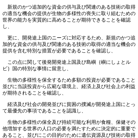
新規のかつ追加的な資金の供与及び関連のある技術の取得
の適当な機会の提供が生物の多様性の喪失に取り組むための
世界の能力を実質的に高めることが期待できることを確認
し、
更に、開発途上国のニーズに対応するため、新規のかつ追
加的な資金の供与及び関連のある技術の取得の適当な機会の
提供を含む特別な措置が必要であることを確認し、
この点に関して後発開発途上国及び島嶼｛嶼にしょとル
ビ｝国の特別な事情に留意し、
生物の多様性を保全するため多額の投資が必要であること
並びに当該投資から広範な環境上、経済上及び社会上の利益
が期待されることを確認し、
経済及び社会の開発並びに貧困の撲滅が開発途上国にとっ
て最優先の事項であることを認識し、
生物の多様性の保全及び持続可能な利用が食糧、保健その
他増加する世界の人口の必要を満たすために決定的に重要で
あること、並びにこの目的のために遺伝資源及び技術の取得