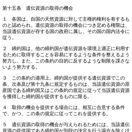
第十五条 遺伝資源の取得の機会
１ 各国は、自国の天然資源に対して主権的権利を有するも
のと認められ、遺伝資源の取得の機会につき定める権限は、
当該遺伝資源が存する国の政府に属し、その国の国内法令に
従う。
２ 締約国は、他の締約国が遺伝資源を環境上適正に利用す
るために取得することを容易にするような条件を整えるよう
努力し、また、この条約の目的に反するような制限を課さな
いよう努力する。
３ この条約の適用上、締約国が提供する遺伝資源でこの
条、次条及び第十九条に規定するものは、当該遺伝資源の原
産国である締約国又はこの条約の規定に従って当該遺伝資源
を獲得した締約国が提供するものに限る。
４ 取得の機会を提供する場合には、相互に合意する条件
で、かつ、この条の規定に従ってこれを提供する。
５ 遺伝資源の取得の機会が与えられるためには、当該遺伝
資源の提供国である締約国が別段の決定を行う場合を除くほ