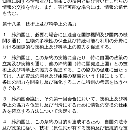
知識に関する情報並びに前条１の技術と結び付いたこれらの
情報の交換を含む。また、実行可能な場合には、情報の還元
も含む。
第十八条 技術上及び科学上の協力
１ 締約国は、必要な場合には適当な国際機関及び国内の機
関を通じ、生物の多様性の保全及び持続可能な利用の分野に
おける国際的な技術上及び科学上の協力を促進する。
２ 締約国は、この条約の実施に当たり、特に自国の政策の
立案及び実施を通じ、他の締約国（特に開発途上国）との技
術上及び科学上の協力を促進する。この協力の促進に当たっ
ては、人的資源の開発及び組織の整備という手段によって、
各国の能力を開発し及び強化することに特別の考慮を払うべ
きである。
３ 締約国会議は、その第一回会合において、技術上及び科
学上の協力を促進し及び円滑にするために情報の交換の仕組
みを確立する方法について決定する。
４ 締約国は、この条約の目的を達成するため、自国の法令
及び政策に従い、技術（原住民が有する技術及び伝統的な技