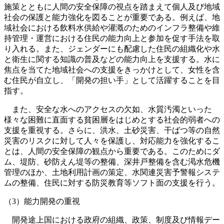
施策とともに人間の安全保障の視点を踏まえて個人及び地域
社会の保護と能力強化を図ることが重要である。例えば、地
域社会における飲料水供給や灌漑のためのインフラ整備や維
持管理・運営における住民の能力向上と参加を促す手法を取
り入れる。また、ジェンダーにも配慮した住民の組織化や水
と衛生に関する知識の普及などの能力向上を支援する。水に
焦点を当てた地域社会への支援をきっかけとして、女性を含
む住民が自立し、「開発の担い手」として活躍することを目
指す。
また、安全な水へのアクセスの欠如、水質汚濁といった
様々な困難に直面する貧困層をはじめとする社会的弱者への
支援を重視する。さらに、洪水、土砂災害、干ばつ等の自然
災害のリスクに対して人々を保護し、対応能力を強化するこ
とは、人間の安全保障の観点から重要である。このためにダ
ム、堤防、砂防えん堤等の整備、深井戸整備を含む渇水危機
管理のほか、土地利用計画の策定、水関連災害予警報システ
ムの整備、住民に対する防災教育等ソフト面の支援を行う。
（3）能力開発の重視
開発途上国における政府の組織、政策、制度及び情報デー