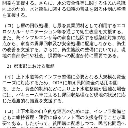
開発を支援する。さらに、水の安全性等に関する住民の意識
向上のため、水と衛生に関する知識の普及を図る体制の整備
を支援する。
（ロ）し尿の回収処理、し尿を農業肥料として利用するエコ
ロジカル・サニテーション等を通じて衛生改善を支援する。
また、鳥インフルエンザ等の家畜に起因する感染症対策の観
点から、家畜の糞尿回収及び安全処理に配慮しながら、衛生
の改善を支援する。さらに、衛生施設の整備においては、現
地の自然条件や社会、慣習等への配慮が特に重要である。
2）都市部における取組
（イ）上下水道等のインフラ整備に必要となる大規模な資金
ニーズに対応するため、ODAに加え民間資金の活用を図
る。また、資金的制約などにより上下水道整備が困難な場合
には、バキューム車によるし尿回収処理など現地の状況に応
じた過渡的な措置を支援する。
（ロ）上下水道の自立的な運営のためには、インフラ整備と
ともに維持管理・運営に係るソフト面の支援を行うことが重
要である。したがって、貧困層に配慮しつつ、民営化問題へ