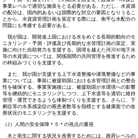
事業レベルで適切な施策をとる必要がある。ただし、水資源
の配分は、国内的あるいは国際的な対立の要因となりうるこ
とから、水資源管理計画を策定する際には、衡平な水配分の
問題にも考慮する必要がある。
我が国は、開発途上国における水をめぐる長期的動向のモ
ニタリング・予測・評価及び長期的な水管理計画の策定、実
施に向けた自助努力を支援する。国境を越えた河川や地下水
等の水資源については、関係国間の共同管理を推進するため
の枠組みづくりを支援する。
また、我が国が支援する上下水道整備や灌漑整備などの事
業については、事前に被援助国における水管理計画との整合
性を確保する。事業実施後には、被援助国が水環境への影響
等を継続的にモニタリングしつつ、上下水道等を適切に維持
管理・運営できるような体制づくりを支援する。さらに、下
痢症等の水系感染症の罹患者数等を指標とする健康面での改
善状況のモニタリングを支援する。
（2）人間の安全保障＊５＊の視点の重視
水と衛生に関する状況を改善するためには、政府レベルの