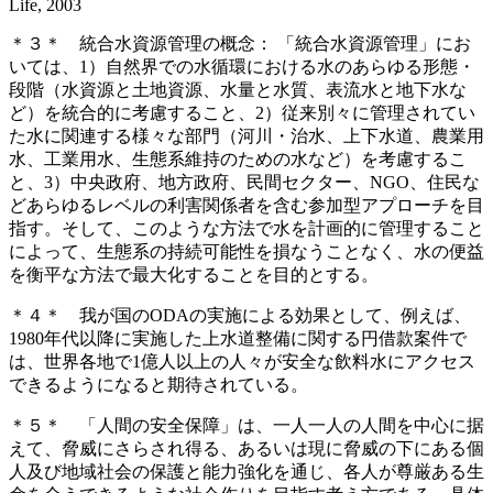
Life, 2003
＊３＊ 統合水資源管理の概念： 「統合水資源管理」にお
いては、1）自然界での水循環における水のあらゆる形態・
段階（水資源と土地資源、水量と水質、表流水と地下水な
ど）を統合的に考慮すること、2）従来別々に管理されてい
た水に関連する様々な部門（河川・治水、上下水道、農業用
水、工業用水、生態系維持のための水など）を考慮するこ
と、3）中央政府、地方政府、民間セクター、NGO、住民な
どあらゆるレベルの利害関係者を含む参加型アプローチを目
指す。そして、このような方法で水を計画的に管理すること
によって、生態系の持続可能性を損なうことなく、水の便益
を衡平な方法で最大化することを目的とする。
＊４＊ 我が国のODAの実施による効果として、例えば、
1980年代以降に実施した上水道整備に関する円借款案件で
は、世界各地で1億人以上の人々が安全な飲料水にアクセス
できるようになると期待されている。
＊５＊ 「人間の安全保障」は、一人一人の人間を中心に据
えて、脅威にさらされ得る、あるいは現に脅威の下にある個
人及び地域社会の保護と能力強化を通じ、各人が尊厳ある生