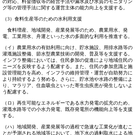
の対応、料金徴収等の経営手法や漏水及び水質のモニタリン
グ等の管理手法に関する運営主体の能力向上を支援する。
（3）食料生産等のための水利用支援
食料増産、地域開発、産業発展等のため、農業用水、発
電、工業用水、舟運といった水の多面的な利用を推進する。
（イ）農業用水の有効利用に向け、貯水施設、用排水路等の
灌漑施設整備、節水型農業技術の開発、普及等を支援する。
インフラ整備においては、住民参加の促進により地域住民の
ニーズを反映するよう配慮する。また、住民の参加意識と施
設管理能力を高め、インフラの維持管理・運営が自助努力に
より持続するよう努める。さらに、貯水池や水路の整備によ
り、マラリア、住血吸虫といった寄生虫疾患が発生しないよ
う配慮する。
（ロ）再生可能なエネルギーである水力発電の拡充のため、
灌漑水路等での小水力発電、既存発電所の機能向上等を支援
する。
（ハ）地域開発、産業発展等の過程で急速な工業化が進むこ
とが予測される地域等において、地下水の過剰取水による地