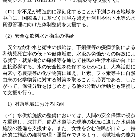
観測システム（GEOSS）＊７＊の構築等を支援する。
（ロ）水不足が構造的に深刻化することが予測される地域を
中心に、国際協力に基づく国境を越えた河川や地下水等の水
資源管理に向けた体制整備を支援する。
（2）安全な飲料水と衛生の供給
安全な飲料水と衛生の供給は、下痢症等の疾病予防による
乳幼児死亡率の低下や健康増進、水汲み労働からの解放によ
る就学・就業機会の確保等を通じて住民の生活水準の向上に
直接影響する。水の安全性を確保するためには、人為活動に
由来する農薬等の化学物質に加え、ヒ素、フッ素等主に自然
由来の化学物質に対する対策を取ることも必要である。した
がって、保健分野をはじめとする他の分野の活動とも連携し
て支援を行う。
1）村落地域における取組
（イ）水供給施設の整備においては、人間の安全保障の視点
を重視し、深井戸、簡易水道等の現地の状況に適した水供給
施設の整備を支援する。また、女性を含む住民が自立し、持
続的に施設の維持管理・運営ができるよう、地域社会の能力