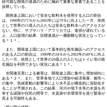
続可能な開発の達成のために極めて重要な要素であることを
反映している。
開発途上国において安全な飲料水を使用する人口の割合
は、1990年の71％から2002年には79％に向上した一方、依然
として世界の11億人の人たちは安全な飲料水へのアクセスが
ない。特に、サブサハラ・アフリカでは、進捗が遅れている
上、人口急増の結果、目標達成が一層困難な状況となってい
る＊１＊ 。
また、開発途上国において基本的な衛生施設へのアクセス
のある人口の割合は、1990年の34％から2002年の49％に向上
した一方、依然として世界の26億人の人たちはトイレ等の衛
生施設を利用できない状況にある＊１＊。
水関連災害による被害は、開発途上国に集中し増加傾向に
ある＊２＊。また、世界各地で人口増加や経済発展、都市へ
の集中、気候変動の影響等により水不足が構造的に深刻化す
ることが予測される。この結果、河川や地下水等の水源を共
有する諸国や住民の間等で、水資源や水環境等を巡り緊張が
高まる可能性もある。