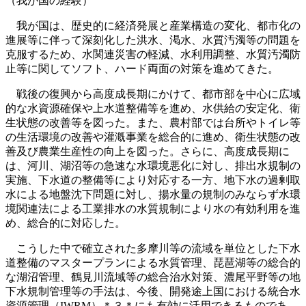
（我が国の経験）
我が国は、歴史的に経済発展と産業構造の変化、都市化の
進展等に伴って深刻化した洪水、渇水、水質汚濁等の問題を
克服するため、水関連災害の軽減、水利用調整、水質汚濁防
止等に関してソフト、ハード両面の対策を進めてきた。
戦後の復興から高度成長期にかけて、都市部を中心に広域
的な水資源確保や上水道整備等を進め、水供給の安定化、衛
生状態の改善等を図った。また、農村部では台所やトイレ等
の生活環境の改善や灌漑事業を総合的に進め、衛生状態の改
善及び農業生産性の向上を図った。さらに、高度成長期に
は、河川、湖沼等の急速な水環境悪化に対し、排出水規制の
実施、下水道の整備等により対応する一方、地下水の過剰取
水による地盤沈下問題に対し、揚水量の規制のみならず水環
境関連法による工業排水の水質規制により水の有効利用を進
め、総合的に対応した。
こうした中で確立された多摩川等の流域を単位とした下水
道整備のマスタープランによる水質管理、琵琶湖等の総合的
な湖沼管理、鶴見川流域等の総合治水対策、濃尾平野等の地
下水規制管理等の手法は、今後、開発途上国における統合水
資源管理（IWRM）＊３＊にも有効に活用できるものであ