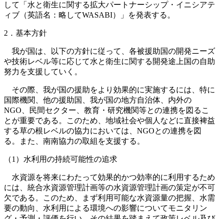
して「水と衛生に関する拡大パートナーシップ・イニシアテ
ィブ（英語名：略してWASABI）」を発表する。
2．基本方針
我が国は、以下の方針に従って、各被援助国の開発ニーズ
や技術レベル等に応じて水と衛生に関する開発途上国の自助
努力を支援していく。
その際、我が国の援助をより効果的に実施するには、特に
国際機関、他の援助国、我が国の地方自治体、内外の
NGO、民間セクター、教育・研究機関等との連携を図るこ
とが重要である。このため、地域社会や個人などに直接裨益
する草の根レベルの協力においては、NGOとの連携を図
る。また、南南協力の取組を支援する。
（1）水利用の持続可能性の追求
水資源を将来にわたって効果的かつ効率的に利用するため
には、統合水資源管理計画等の水資源管理計画の策定が不可
欠である。このため、まず利用可能な水資源量の把握、水需
要の動向、水利用による環境への影響についてモニタリン
グ・予測・評価を行い、その結果を踏まえて政策レベル及び