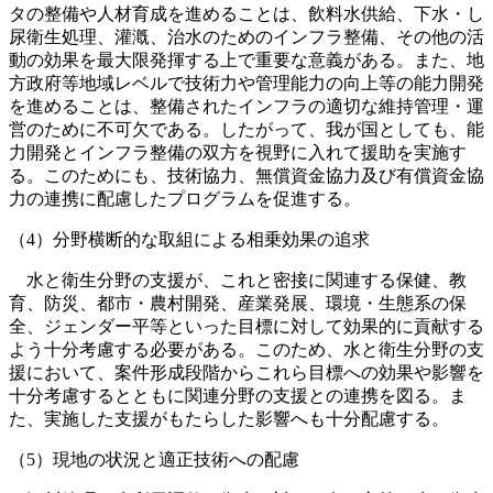
タの整備や人材育成を進めることは、飲料水供給、下水・し
尿衛生処理、灌漑、治水のためのインフラ整備、その他の活
動の効果を最大限発揮する上で重要な意義がある。また、地
方政府等地域レベルで技術力や管理能力の向上等の能力開発
を進めることは、整備されたインフラの適切な維持管理・運
営のために不可欠である。したがって、我が国としても、能
力開発とインフラ整備の双方を視野に入れて援助を実施す
る。このためにも、技術協力、無償資金協力及び有償資金協
力の連携に配慮したプログラムを促進する。
（4）分野横断的な取組による相乗効果の追求
水と衛生分野の支援が、これと密接に関連する保健、教
育、防災、都市・農村開発、産業発展、環境・生態系の保
全、ジェンダー平等といった目標に対して効果的に貢献する
よう十分考慮する必要がある。このため、水と衛生分野の支
援において、案件形成段階からこれら目標への効果や影響を
十分考慮するとともに関連分野の支援との連携を図る。ま
た、実施した支援がもたらした影響へも十分配慮する。
（5）現地の状況と適正技術への配慮