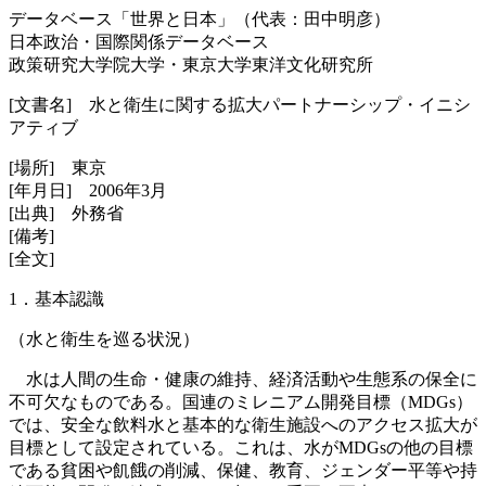
データベース「世界と日本」（代表：田中明彦）
日本政治・国際関係データベース
政策研究大学院大学・東京大学東洋文化研究所
[文書名] 水と衛生に関する拡大パートナーシップ・イニシ
アティブ
[場所] 東京
[年月日] 2006年3月
[出典] 外務省
[備考]
[全文]
1．基本認識
（水と衛生を巡る状況）
水は人間の生命・健康の維持、経済活動や生態系の保全に
不可欠なものである。国連のミレニアム開発目標（MDGs）
では、安全な飲料水と基本的な衛生施設へのアクセス拡大が
目標として設定されている。これは、水がMDGsの他の目標
である貧困や飢餓の削減、保健、教育、ジェンダー平等や持