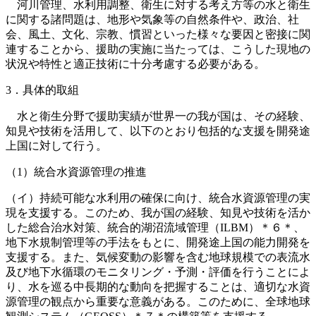
河川管理、水利用調整、衛生に対する考え方等の水と衛生
に関する諸問題は、地形や気象等の自然条件や、政治、社
会、風土、文化、宗教、慣習といった様々な要因と密接に関
連することから、援助の実施に当たっては、こうした現地の
状況や特性と適正技術に十分考慮する必要がある。
3．具体的取組
水と衛生分野で援助実績が世界一の我が国は、その経験、
知見や技術を活用して、以下のとおり包括的な支援を開発途
上国に対して行う。
（1）統合水資源管理の推進
（イ）持続可能な水利用の確保に向け、統合水資源管理の実
現を支援する。このため、我が国の経験、知見や技術を活か
した総合治水対策、統合的湖沼流域管理（ILBM）＊６＊、
地下水規制管理等の手法をもとに、開発途上国の能力開発を
支援する。また、気候変動の影響を含む地球規模での表流水
及び地下水循環のモニタリング・予測・評価を行うことによ
り、水を巡る中長期的な動向を把握することは、適切な水資
源管理の観点から重要な意義がある。このために、全球地球