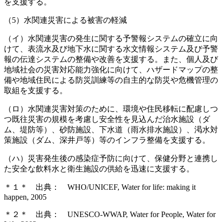
を支援する。
（5）水関連災害による被害の軽減
（イ）水関連災害の発生に関する予警報システムの確立に向
けて、表流水及び地下水に関する水文情報システム及び予警
報の伝達システムの整備や改善を支援する。また、個人及び
地域社会の災害対応能力強化に向けて、ハザードマップの整
備や地域住民による防災訓練等の自主的な防災や危機管理の
取組を支援する。
（ロ）水関連災害対策のために、環境や住民移転に配慮しつ
つ既往災害の規模を考慮し安全性を見込んだ治水施設（ダ
ム、堤防等）、砂防施設、下水道（雨水排水施設）、渇水対
策施設（ダム、深井戸等）等のインフラ整備を支援する。
（ハ）災害発生後の感染症予防に向けて、保健分野と連携し
た安全な飲料水と衛生施設の供給を迅速に支援する。
＊１＊ 出典： WHO/UNICEF, Water for life: making it
happen, 2005
＊２＊ 出典： UNESCO-WWAP, Water for People, Water for