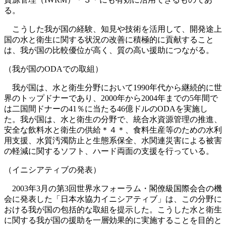
る。
こうした我が国の経験、知見や技術を活用して、開発途上
国の水と衛生に関する状況の改善に積極的に貢献すること
は、我が国の比較優位が高く、質の高い援助につながる。
（我が国のODAでの取組）
我が国は、水と衛生分野において1990年代から継続的に世
界のトップドナーであり、2000年から2004年までの5年間で
は二国間ドナーの41％に当たる46億ドルのODAを実施し
た。我が国は、水と衛生の分野で、統合水資源管理の推進、
安全な飲料水と衛生の供給＊４＊、食料生産等のための水利
用支援、水質汚濁防止と生態系保全、水関連災害による被害
の軽減に関するソフト、ハード両面の支援を行っている。
（イニシアティブの発表）
2003年3月の第3回世界水フォーラム・閣僚級国際会合の機
会に発表した「日本水協力イニシアティブ」は、この分野に
おける我が国の包括的な取組を提示した。こうした水と衛生
に関する我が国の援助を一層効果的に実施することを目的と