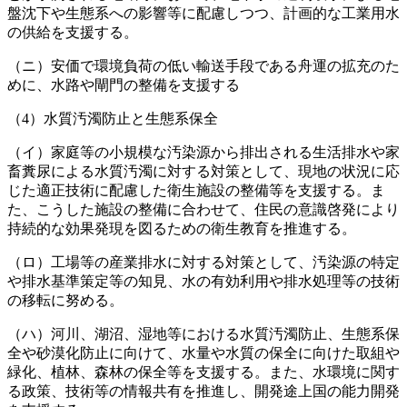
盤沈下や生態系への影響等に配慮しつつ、計画的な工業用水
の供給を支援する。
（ニ）安価で環境負荷の低い輸送手段である舟運の拡充のた
めに、水路や閘門の整備を支援する
（4）水質汚濁防止と生態系保全
（イ）家庭等の小規模な汚染源から排出される生活排水や家
畜糞尿による水質汚濁に対する対策として、現地の状況に応
じた適正技術に配慮した衛生施設の整備等を支援する。ま
た、こうした施設の整備に合わせて、住民の意識啓発により
持続的な効果発現を図るための衛生教育を推進する。
（ロ）工場等の産業排水に対する対策として、汚染源の特定
や排水基準策定等の知見、水の有効利用や排水処理等の技術
の移転に努める。
（ハ）河川、湖沼、湿地等における水質汚濁防止、生態系保
全や砂漠化防止に向けて、水量や水質の保全に向けた取組や
緑化、植林、森林の保全等を支援する。また、水環境に関す
る政策、技術等の情報共有を推進し、開発途上国の能力開発