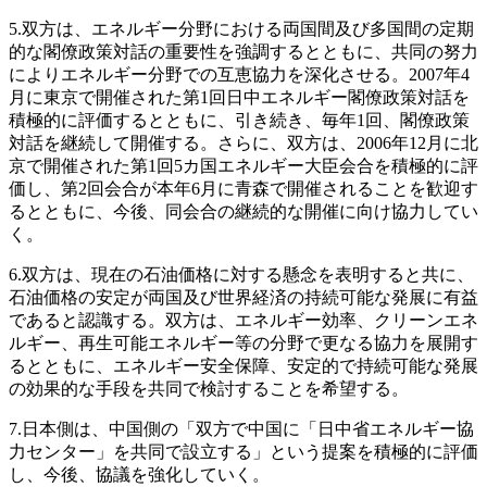
5.双方は、エネルギー分野における両国間及び多国間の定期
的な閣僚政策対話の重要性を強調するとともに、共同の努力
によりエネルギー分野での互恵協力を深化させる。2007年4
月に東京で開催された第1回日中エネルギー閣僚政策対話を
積極的に評価するとともに、引き続き、毎年1回、閣僚政策
対話を継続して開催する。さらに、双方は、2006年12月に北
京で開催された第1回5カ国エネルギー大臣会合を積極的に評
価し、第2回会合が本年6月に青森で開催されることを歓迎す
るとともに、今後、同会合の継続的な開催に向け協力してい
く。
6.双方は、現在の石油価格に対する懸念を表明すると共に、
石油価格の安定が両国及び世界経済の持続可能な発展に有益
であると認識する。双方は、エネルギー効率、クリーンエネ
ルギー、再生可能エネルギー等の分野で更なる協力を展開す
るとともに、エネルギー安全保障、安定的で持続可能な発展
の効果的な手段を共同で検討することを希望する。
7.日本側は、中国側の「双方で中国に「日中省エネルギー協
力センター」を共同で設立する」という提案を積極的に評価
し、今後、協議を強化していく。