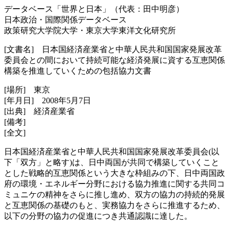
データベース「世界と日本」（代表：田中明彦）
日本政治・国際関係データベース
政策研究大学院大学・東京大学東洋文化研究所
[文書名] 日本国経済産業省と中華人民共和国国家発展改革
委員会との間において持続可能な経済発展に資する互恵関係
構築を推進していくための包括協力文書
[場所] 東京
[年月日] 2008年5月7日
[出典] 経済産業省
[備考]
[全文]
日本国経済産業省と中華人民共和国国家発展改革委員会(以
下「双方」と略す)は、日中両国が共同で構築していくこと
とした戦略的互恵関係という大きな枠組みの下、日中両国政
府の環境・エネルギー分野における協力推進に関する共同コ
ミュニケの精神をさらに推し進め、双方の協力の持続的発展
と互恵関係の基礎のもと、実務協力をさらに推進するため、
以下の分野の協力の促進につき共通認識に達した。