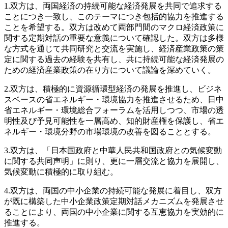
1.双方は、両国経済の持続可能な経済発展を共同で追求する
ことにつき一致し、このテーマにつき包括的協力を推進する
ことを希望する。双方は改めて両部門間のマクロ経済政策に
関する定期対話の重要な意義について確認した。双方は多様
な方式を通じて共同研究と交流を実施し、経済産業政策の策
定に関する過去の経験を共有し、共に持続可能な経済発展の
ための経済産業政策の在り方について議論を深めていく。
2.双方は、積極的に資源循環型経済の発展を推進し、ビジネ
スベースの省エネルギー・環境協力を推進させるため、日中
省エネルギー・環境総合フォーラムを活用しつつ、市場の透
明性及び予見可能性を一層高め、知的財産権を保護し、省エ
ネルギー・環境分野の市場環境の改善を図ることとする。
3.双方は、「日本国政府と中華人民共和国政府との気候変動
に関する共同声明」に則り、更に一層交流と協力を展開し、
気候変動に積極的に取り組む。
4.双方は、両国の中小企業の持続可能な発展に着目し、双方
が既に構築した中小企業政策定期対話メカニズムを発展させ
ることにより、両国の中小企業に関する互恵協力を実効的に
推進する。