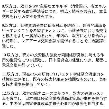
8.双方は、双方を含む主要なエネルギー消費国が、省エネル
ギーに関する政策手法等につき、幅広く情報を共有し、意見
交換を行う必要性を共有する。
9.双方は、鉱物資源分野に係る対話を継続し、建設的議論を
行っていくことを希望するとともに、当該分野における交流
と協力をより一層深めるため、年内の、双方にとり都合のよ
い時期に、レアアース交流会議を開催することで共通認識に
達した。
10.双方は、双方の投資協力強化が両国経済発展に与える作
用の重要性につき認識し、日中投資協力促進につき、緊密に
意見交換を行っていく。
11.双方は、現在の人材研修プロジェクトや経済交流協力を
積極的に評価し、既存の協力枠組みを強固なものとし、良好
な協力環境を整備していく。
12.双方は、双方の協力ニーズに基づき、双方の連絡システ
ムを確立し、日本側は経済産業省通商政策局が事務を担当す
る。中国側は国家発展改革委員会外事司が事務を担当する。