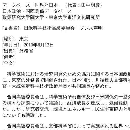
データベース「世界と日本」（代表：田中明彦）
日本政治・国際関係データベース
政策研究大学院大学・東京大学東洋文化研究所
[文書名] 日米科学技術高級委員会 プレス声明
[場所] 東京
[年月日] 2010年6月12日
[出典] 外務省
[備考]
[全文]
科学技術における研究開発のための協力に関する日本国政府と
に，東京の外務省で開催された。日本側は，川端達夫文部科
官・大統領府科学技術政策局長が共同議長を務めた。
合同高級委員会は，科学技術それ自体及び日米関係の一層の
る様々な課題について議論し，経済成長を達成し，気候変動
た。また，研究者交流，環境とエネルギー，民生宇宙協力と
についても議論した。
合同高級委員会は，文部科学省によって実施される世界トップ