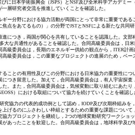
びに日本学術振興会（JSPS）とNSF及び全米科学アカデミ
が一層研究者交流を推進していくことを確認した。
ギー分野における協力活動が両国にとって非常に重要である
焦点をあてるもの）」の分野でJSTとNSFによる新たな共同
進につき，両国が関心を共有していることを認識した。文部科
て多大な共通性があることを確認した。合同高級委員会は，日
高級委員会は，長期のエネルギー供給の観点から，ITER計
高級委員会は，この重要なプロジェクトの進展のため，ベース
ることの有用性及びこの分野における日米協力の重要性につ
展につき留意した。加えて，合同高級委員会は，有人宇宙探査
した。また，合同高級委員会は，気候変動に取り組むにあたり
EOSS）における取組について協力を続けていくことを確認し
研究協力の代表的成功例として認め，IODP及び次期枠組みを
を上げるのにふさわしい枠組とするための重要な課題について，
究協力プロジェクトを継続し，2つの地球変動研究ワークショ
展があったことを歓迎した。合同高級委員会は，地球科学及び