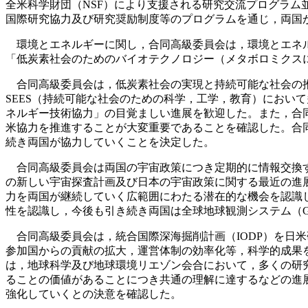
全米科学財団（NSF）により支援される研究交流プログラム並
国際研究協力及び研究奨励制度等のプログラムを通じ，両国
環境とエネルギーに関し，合同高級委員会は，環境とエネル
「低炭素社会のためのバイオテクノロジー（メタボロミクスに
合同高級委員会は，低炭素社会の実現と持続可能な社会の推
SEES（持続可能な社会のための科学，工学，教育）におい
ネルギー技術協力」の目覚ましい進展を歓迎した。また，合同
米協力を推進することが大変重要であることを確認した。合同
続き両国が協力していくことを決定した。
合同高級委員会は両国の宇宙政策につき定期的に情報交換す
の新しい宇宙探査計画及び日本の宇宙政策に関する最近の進
力を両国が継続していく広範囲にわたる潜在的な機会を認識
性を認識し，今後も引き続き両国は全球地球観測システム（G
合同高級委員会は，統合国際深海掘削計画（IODP）を日米
参加国からの貢献の拡大，運営体制の効率化等，科学的成果
は，地球科学及び地球環境リエゾン会合において，多くの研
ることの価値があることにつき共通の理解に達するなどの進
強化していくとの決意を確認した。