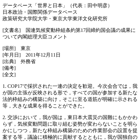
データベース「世界と日本」（代表：田中明彦）
日本政治・国際関係データベース
政策研究大学院大学・東京大学東洋文化研究所
[文書名] 国連気候変動枠組条約第17回締約国会議の成果に
ついて内閣総理大臣コメント
[場所] 東京
[年月日] 2011年12月11日
[出典] 外務省
[備考]
[全文]
1. COP17で採択された一連の決定を歓迎。今次会合では，我
が国の主張が反映される形で，すべての国が参加する新たな
法的枠組みの構築に向け，そこに至る道筋が明確に示される
等，大きな成果を得ることができた。
2. 交渉において，我が国は，東日本大震災の国難にもかかわ
らず，気候変動問題に取り組む姿勢が変わらないことを明ら
かにしつつ，新たな枠組み構築のための作業部会の設置を提
案する等，議論に積極的に貢献するとともに，我が国独自の