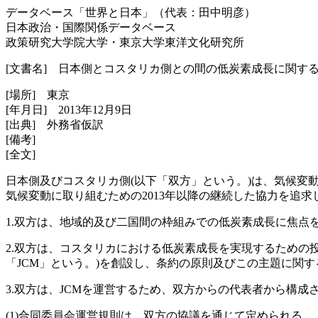
データベース「世界と日本」（代表：田中明彦）
日本政治・国際関係データベース
政策研究大学院大学・東京大学東洋文化研究所
[文書名] 日本側とコスタリカ側との間の低炭素成長に関す
[場所] 東京
[年月日] 2013年12月9日
[出典] 外務省仮訳
[備考]
[全文]
日本側及びコスタリカ側(以下「双方」という。)は、気候変動
気候変動に取り組むための2013年以降の継続した協力を追
1.双方は、地域的及び二国間の枠組みでの低炭素成長に焦点
2.双方は、コスタリカにおける低炭素成長を実現するための
「JCM」という。)を創設し、条約の原則及びこの主題に関す
3.双方は、JCMを運営するため、双方からの代表者から構成
(1)合同委員会運営規則は、双方の協議を通じて定められる。