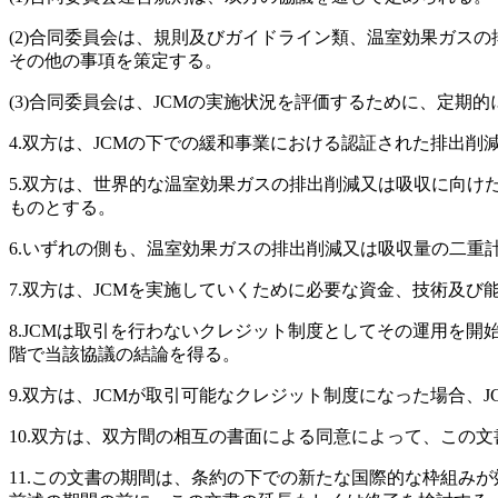
(2)合同委員会は、規則及びガイドライン類、温室効果ガス
その他の事項を策定する。
(3)合同委員会は、JCMの実施状況を評価するために、定期
4.双方は、JCMの下での緩和事業における認証された排出
5.双方は、世界的な温室効果ガスの排出削減又は吸収に向けた
ものとする。
6.いずれの側も、温室効果ガスの排出削減又は吸収量の二重
7.双方は、JCMを実施していくために必要な資金、技術及
8.JCMは取引を行わないクレジット制度としてその運用を開
階で当該協議の結論を得る。
9.双方は、JCMが取引可能なクレジット制度になった場合、
10.双方は、双方間の相互の書面による同意によって、この
11.この文書の期間は、条約の下での新たな国際的な枠組み