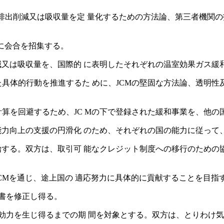
の排出削減又は吸収量を定 量化するための方法論、第三者機関の
的に会合を招集する。
削減又は吸収量を、国際的 に表明したそれぞれの温室効果ガス緩
具体的行動を推進するた めに、JCMの堅固な方法論、透明性
計算を回避するため、JC Mの下で登録された緩和事業を、他
び能力向上の支援の円滑化 のため、それぞれの国の能力に従って
始する。双方は、取引可 能なクレジット制度への移行のための
JCMを通じ、途上国の 適応努力に具体的に貢献することを目指
文書を修正し得る。
が効力を生じ得るまでの期 間を対象とする。双方は、とりわけ