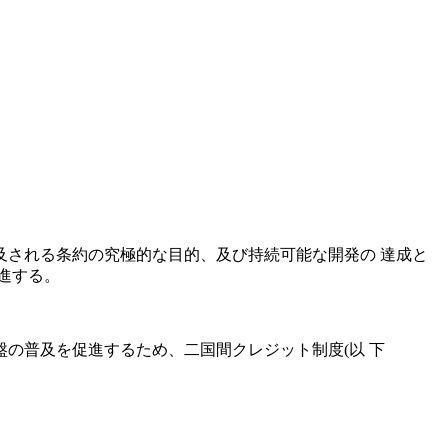
言及される条約の究極的な目的、及び持続可能な開発の 達成と
進する。
。
盤の普及を促進するため、二国間クレジット制度(以 下