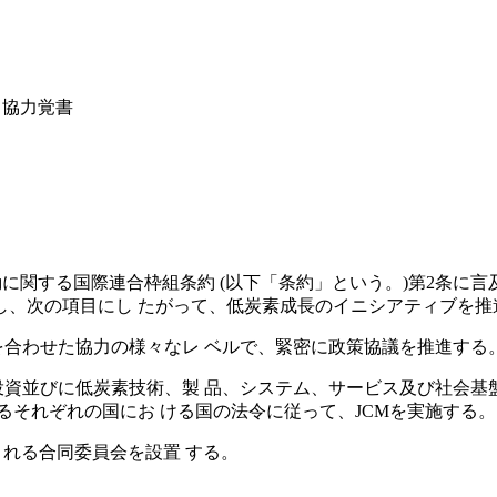
る協力覚書
に関する国際連合枠組条約 (以下「条約」という。)第2条に
求し、次の項目にし たがって、低炭素成長のイニシアティブを推
を合わせた協力の様々なレ ベルで、緊密に政策協議を推進する
投資並びに低炭素技術、製 品、システム、サービス及び社会基
るそれぞれの国にお ける国の法令に従って、JCMを実施する。
される合同委員会を設置 する。