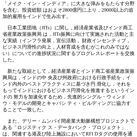
「メイク・イン・インディア」に大きな弾みをもたらす分野
を含む。投資総額 はおよそ2800億円に上り，29000以上の追
加的雇用をインドで生み出す。
日本工業団地（JITs）に関し，経済産業省及びインド商工
省産業政策振興局 は，JITs振興に向けて実施された活動と主
な実績（インフラ発展，宣伝活動， 財政インセンティブ，
ビジネス円滑性の向上，人材育成を含むがこれのみではな
い）についての進捗状況に関するプログレスレポートを交換
した。
新たな取組として，経済産業省とインド商工省産業政策振
興局は，インドの中 央及び州政府における行政手続を，イ
ンド内外のベストプラクティスに基づき円 滑化し，それを
もってインドにおけるビジネス円滑化を推進するというイン
ドの 努力を加速化するため，先進的シングル・ウィンド
ウ・モデルの開発とキャパシ ティ・ビルディングに協力す
ることで一致した。
また、デリー・ムンバイ間産業大動脈構想プロジェクトで
ある「ロジスティク ス・データバンク・プロジェクト」
は、関連する港及び陸上施設においてRFI Dタグの使用を通