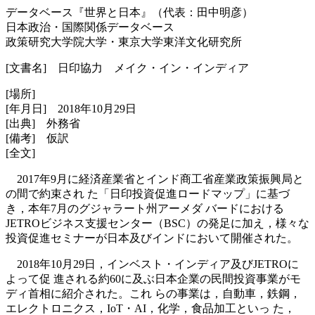
データベース『世界と日本』（代表：田中明彦）
日本政治・国際関係データベース
政策研究大学院大学・東京大学東洋文化研究所
[文書名] 日印協力 メイク・イン・インディア
[場所]
[年月日] 2018年10月29日
[出典] 外務省
[備考] 仮訳
[全文]
2017年9月に経済産業省とインド商工省産業政策振興局と
の間で約束され た「日印投資促進ロードマップ」に基づ
き，本年7月のグジャラート州アーメダ バードにおける
JETROビジネス支援センター（BSC）の発足に加え，様々な
投資促進セミナーが日本及びインドにおいて開催された。
2018年10月29日，インベスト・インディア及びJETROに
よって促 進される約60に及ぶ日本企業の民間投資事業がモ
ディ首相に紹介された。これ らの事業は，自動車，鉄鋼，
エレクトロニクス，IoT・AI，化学，食品加工といっ た，