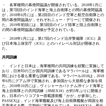
・ 各軍種間の幕僚間協議が開催されている。2018年1月に
は，第7回目のインド海軍と海上自衛隊との間の幕僚間協議
が，2018年6月には，第2回目のインド空軍と航空自衛隊との
間の幕僚間協議が，それぞれニュー・デリーにて開催され
た。2019年初頭には，第5回目のインド陸軍と陸上自衛隊と
の間の幕僚間協議の開催が予定されている。
・ 2018年1月には，第17回のインド沿岸警備隊（ICG）及
び日本海上保安庁（JCG）とのハイレベル対話が開催され
た。
共同訓練
・ インドと日本は，海軍種間の共同訓練を頻繁に実施して
おり，日米印の三か国共同訓練であるマラバールは，海軍種
間における最も重要な訓練である。マラバール2018は，2018
年6月にグアム沖で実施され，参加国から大規模な参加を得
た。2018年10月には，ヴィシャーカパトナム沖インド海軍と
海上自衛隊との共同訓練（JIMEX18）が約5年ぶりに開催さ
れ，日本のヘリコプター搭載護衛艦「かが」が参加した。
PASSEXは，インド海軍艦艇及び海上自衛隊艦艇が両国を相
互寄港する際，定期的に実施されている。PASSEXは，最近