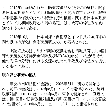
・ 2015年に締結された「防衛装備品及び技術の移転に関す
る日本国政府とインド共和国政府との間の協定」及び「秘密
軍事情報の保護のための秘密保持の措置に関する日本国政府
とインド共和国政府との間の協定」は，既存の枠組みを更に
強化するものである。
・ 2018年10月，「日本国海上自衛隊とインド共和国海軍の
間の協力の深化に係る実施取決め」が署名された。
・ 上記取決めは，船舶情報の交換を含む情報共有，共同訓
練の実施及び海洋安全保障及びMDAの強化につながるその
他の海洋の分野における交流のための手段及び枠組みを提供
するものである。
現在及び将来の協力
・ 年次の日印防衛相会談は，2006年5月に初めて開始さ
れ，前回の会談は，2018年8月にインドで開催された。防衛
政策対話（DPD）は，2007年4月に東京で開始され，直近で
は，第6回目の防衛政策対話及び第5回目の日・インド次官級
2+2対話が，2018年6月にニュー・デリーにて開催された。