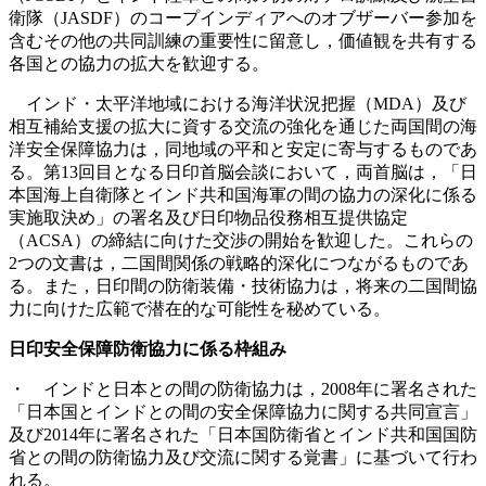
衛隊（JASDF）のコープインディアへのオブザーバー参加を
含むその他の共同訓練の重要性に留意し，価値観を共有する
各国との協力の拡大を歓迎する。
インド・太平洋地域における海洋状況把握（MDA）及び
相互補給支援の拡大に資する交流の強化を通じた両国間の海
洋安全保障協力は，同地域の平和と安定に寄与するものであ
る。第13回目となる日印首脳会談において，両首脳は，「日
本国海上自衛隊とインド共和国海軍の間の協力の深化に係る
実施取決め」の署名及び日印物品役務相互提供協定
（ACSA）の締結に向けた交渉の開始を歓迎した。これらの
2つの文書は，二国間関係の戦略的深化につながるものであ
る。また，日印間の防衛装備・技術協力は，将来の二国間協
力に向けた広範で潜在的な可能性を秘めている。
日印安全保障防衛協力に係る枠組み
・ インドと日本との間の防衛協力は，2008年に署名された
「日本国とインドとの間の安全保障協力に関する共同宣言」
及び2014年に署名された「日本国防衛省とインド共和国国防
省との間の防衛協力及び交流に関する覚書」に基づいて行わ
れる。