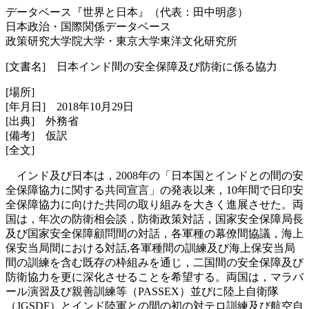
データベース『世界と日本』（代表：田中明彦）
日本政治・国際関係データベース
政策研究大学院大学・東京大学東洋文化研究所
[文書名] 日本インド間の安全保障及び防衛に係る協力
[場所]
[年月日] 2018年10月29日
[出典] 外務省
[備考] 仮訳
[全文]
インド及び日本は，2008年の「日本国とインドとの間の安
全保障協力に関する共同宣言」の発表以来，10年間で日印安
全保障協力に向けた共同の取り組みを大きく進展させた。両
国は，年次の防衛相会談，防衛政策対話，国家安全保障局長
及び国家安全保障顧問間の対話，各軍種の幕僚間協議，海上
保安当局間における対話,各軍種間の訓練及び海上保安当局
間の訓練を含む既存の枠組みを通じ，二国間の安全保障及び
防衛協力を更に深化させることを希望する。両国は，マラバ
ール演習及び親善訓練等（PASSEX）並びに陸上自衛隊
（JGSDF）とインド陸軍との間の初の対テロ訓練及び航空自