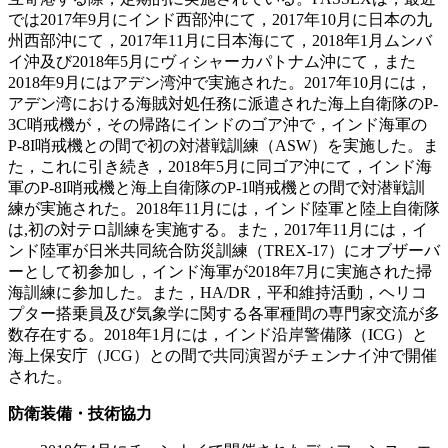
では2017年9月にインド西部沖にて，2017年10月に日本の九
州西部沖にて，2017年11月に日本海にて，2018年1月ムンバ
イ沖及び2018年5月にヴィシャーカパトナム沖にて，また
2018年9月にはアデン湾沖で実施された。2017年10月には，
アデン湾における海賊対処任務に派遣された海上自衛隊のP-
3C哨戒機が，その帰路にインドのゴア沖で，インド海軍の
P-8I哨戒機との間で初の対潜戦訓練（ASW）を実施した。ま
た，これに引き続き，2018年5月に同ゴア沖にて，インド海
軍のP-8I哨戒機と海上自衛隊のP-1哨戒機との間で対潜戦訓
練が実施された。2018年11月には，インド陸軍と陸上自衛隊
は,初の対テロ訓練を実施する。また，2017年11月には，イ
ンド陸軍が日米共同統合防災訓練（TREX-17）にオブザーバ
ーとして初参加し，インド海軍が2018年7月に実施された掃
海訓練に参加した。また，HA/DR，平和維持活動，ヘリコ
プター搭乗員及び気象学に関する各軍種間の専門家交流が多
数存在する。2018年1月には，インド沿岸警備隊（ICG）と
海上保安庁（JCG）との間で共同演習がチェンナイ沖で開催
された。
防衛装備・技術協力