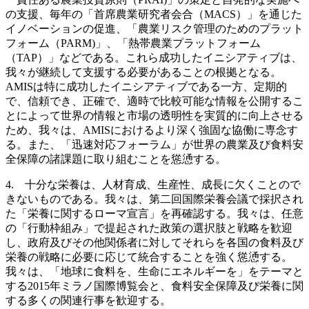
の支援、毎年の「首席農業研究者会合（MACS）」を通じた
イノベーションの促進、「農業リスク管理のためのプラット
フォーム（PARM)」、「熱帯農業プラットフォーム
（TAP）」などである。これら成功したイニシアティブは、
我々が継続して支援する必要があることの根拠となる。
AMISは特に成功したイニシアティブである一方、定期的
で、信頼でき、正確で、適時で比較可能な情報を公開するこ
とによって世界の情報と市場の透明性を実質的に向上させる
ため、我々は、AMISにおけるより深く強固な協働に専念す
る。また、「迅速対応フォーラム」が世界の農業及び食料安
全保障の諸課題に取り組むことを慫慂する。
4. 十分な栄養は、人材育成、生産性、成長に欠くことので
きないものである。我々は、第二回国際栄養会議で採択され
た「栄養に関するローマ宣言」を再確認する。我々は、任意
の「行動枠組み」で提起された政策の選択肢と戦略を歓迎
し、政府及びその他関係者に対してそれらを各国の食料及び
栄養の戦略に必要に応じて統合することを強く慫慂する。
我々は、「地球に食料を、生命にエネルギーを」をテーマと
する2015年ミラノ国際博覧会と、食料安全保障及び栄養に関
する多くの関連行事を歓迎する。