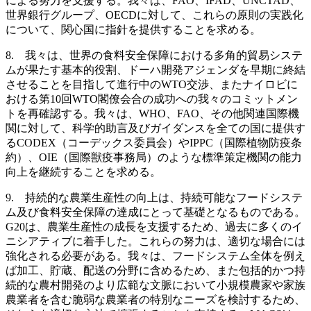
による努力を支援する。我々は、FAO、IFAD、UNCTAD、
世界銀行グループ、OECDに対して、これらの原則の実践化
について、関心国に指針を提供することを求める。
8. 我々は、世界の食料安全保障における多角的貿易システ
ムが果たす基本的役割、ドーハ開発アジェンダを早期に終結
させることを目指して進行中のWTO交渉、またナイロビに
おける第10回WTO閣僚会合の成功への我々のコミットメン
トを再確認する。我々は、WHO、FAO、その他関連国際機
関に対して、科学的助言及びガイダンスを全ての国に提供す
るCODEX（コーデックス委員会）やIPPC（国際植物防疫条
約）、OIE（国際獣疫事務局）のような標準策定機関の能力
向上を継続することを求める。
9. 持続的な農業生産性の向上は、持続可能なフードシステ
ム及び食料安全保障の達成にとって基礎となるものである。
G20は、農業生産性の成長を支援するため、過去に多くのイ
ニシアティブに着手した。これらの努力は、適切な場合には
強化される必要がある。我々は、フードシステム全体を例え
ば加工、貯蔵、配送の分野に含めるため、また包括的かつ持
続的な農村開発のより広範な文脈において小規模農家や家族
農業者を含む脆弱な農業者の特別なニーズを検討するため、