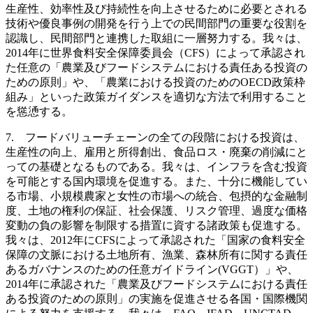
生産性、効率性及び持続性を向上させるために必要とされる
技術や優良事例の開発を行う上での民間部門の重要な役割を
認識し、民間部門と連携した取組に一層努力する。我々は、
2014年に世界食料安全保障委員会（CFS）によって承認され
た任意の「農業及びフードシステムにおける責任ある投資の
ための原則」や、「農業における投資のためのOECD政策枠
組み」といった政策ガイダンスを適切な方法で利用すること
を慫慂する。
7. フードバリューチェーンの全ての段階における投資は、
生産性の向上、雇用と所得創出、食品ロス・廃棄の削減にと
っての基礎となるものである。我々は、インフラを含む投資
を可能とする国内環境を促進する。また、十分に機能してい
る市場、小規模農家と女性の市場への統合、包摂的な金融制
度、土地の権利の保証、社会保護、リスク管理、過度な価格
変動の負の影響を制限する措置に資する諸政策も促進する。
我々は、2012年にCFSによって承認された「国家の食料安全
保障の文脈における土地所有、漁業、森林所有に関する責任
あるガバナンスのための任意ガイドライン(VGGT）」や、
2014年に承認された「農業及びフードシステムにおける責任
ある投資のための原則」の実施を促進させる各国・国際機関