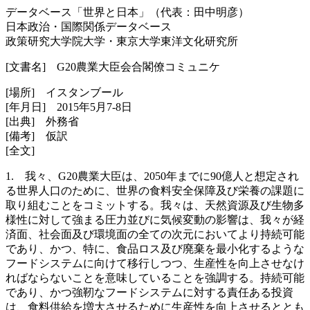
データベース「世界と日本」（代表：田中明彦）
日本政治・国際関係データベース
政策研究大学院大学・東京大学東洋文化研究所
[文書名] G20農業大臣会合閣僚コミュニケ
[場所] イスタンブール
[年月日] 2015年5月7-8日
[出典] 外務省
[備考] 仮訳
[全文]
1. 我々、G20農業大臣は、2050年までに90億人と想定され
る世界人口のために、世界の食料安全保障及び栄養の課題に
取り組むことをコミットする。我々は、天然資源及び生物多
様性に対して強まる圧力並びに気候変動の影響は、我々が経
済面、社会面及び環境面の全ての次元においてより持続可能
であり、かつ、特に、食品ロス及び廃棄を最小化するような
フードシステムに向けて移行しつつ、生産性を向上させなけ
ればならないことを意味していることを強調する。持続可能
であり、かつ強靭なフードシステムに対する責任ある投資
は、食料供給を増大させるために生産性を向上させるととも