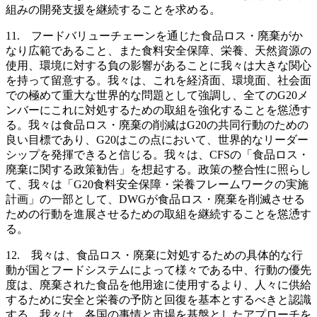
組みの開発支援を継続することを求める。
11. フードバリューチェーンを通じた食品ロス・廃棄がか
なり広範であること、また食料安全保障、栄養、天然資源の
使用、環境に対する負の影響があることに我々は大きな関心
を持って留意する。我々は、これを経済面、環境面、社会面
での極めて重大な世界的な問題として強調し、全てのG20メ
ンバーにこれに対処するための取組を強化することを慫慂す
る。我々は食品ロス・廃棄の削減はG20の共同行動のための
良い目標であり、G20はこの点において、世界的なリーダー
シップを発揮できると信じる。我々は、CFSの「食品ロス・
廃棄に関する政策勧告」を想起する。政策の整合性に照らし
て、我々は「G20食料安全保障・栄養フレームワークの実施
計画」の一部として、DWGが食品ロス・廃棄を削滅させる
ための行動を進展させるための取組を継続することを慫慂す
る。
12. 我々は、食品ロス・廃棄に対処するための具体的な行
動が国とフードシステムによって様々である中、行動の優先
度は、廃棄された食品を他用途に使用するより、人々に供給
するために安全と栄養の予防と回復を基本とするべきと認識
する。我々は、各国の事情と市場を基盤としたアプローチを