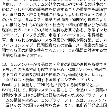
考慮し、フードシステムの効率の向上や食料不安の減少のた
めにこうした活動の優先度を促進することの重要性を認識す
る。食品ロス・廃棄を削減させるよりよい目標設定への介入
のためには、食品ロス・廃棄の経済的・物理的な規模のより
よい推計とそれらの経済的・社会的・環境的影響及びその基
礎的な要因についての共通の理解も必要である。政策インセ
ンティブ、インフラ投資、市場イノベーション、消費者教
育、食べられる食品のロスや廃棄分の回収や再分配、ビジネ
スインセンティブ、民間投資などの食品ロス・廃棄の削減に
関する各国の経験を共有することは、この課題に対処する世
界的な取組を促進する。
13. G20メンバーが食品ロス・廃棄の削減の進捗を監視でき
る整合性のある推計を確立するため、G20メンバーが検討で
きる共通の定義及び計測の枠組みには価値がある。我々は、
「食品ロス・廃棄に関する国際イニシアティブ（Save
Food）」に留意し、IFPRIや他の関係する国際機関と共に
FAOに対して、既存システムを基にして、食品ロス・廃棄の
計測や削減における情報と経験の共有のためのプラットフォ
ームの構築を求める。このプラットフォームは、G20メンバ
ー及びその他の国々の経験を含み、また、低所得開発途上国