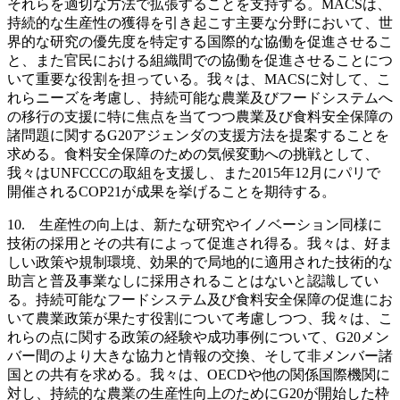
それらを適切な方法で拡張することを支持する。MACSは、
持続的な生産性の獲得を引き起こす主要な分野において、世
界的な研究の優先度を特定する国際的な協働を促進させるこ
と、また官民における組織間での協働を促進させることにつ
いて重要な役割を担っている。我々は、MACSに対して、こ
れらニーズを考慮し、持続可能な農業及びフードシステムへ
の移行の支援に特に焦点を当てつつ農業及び食料安全保障の
諸問題に関するG20アジェンダの支援方法を提案することを
求める。食料安全保障のための気候変動への挑戦として、
我々はUNFCCCの取組を支援し、また2015年12月にパリで
開催されるCOP21が成果を挙げることを期待する。
10. 生産性の向上は、新たな研究やイノベーション同様に
技術の採用とその共有によって促進され得る。我々は、好ま
しい政策や規制環境、効果的で局地的に適用された技術的な
助言と普及事業なしに採用されることはないと認識してい
る。持続可能なフードシステム及び食料安全保障の促進にお
いて農業政策が果たす役割について考慮しつつ、我々は、こ
れらの点に関する政策の経験や成功事例について、G20メン
バー間のより大きな協力と情報の交換、そして非メンバー諸
国との共有を求める。我々は、OECDや他の関係国際機関に
対し、持続的な農業の生産性向上のためにG20が開始した枠