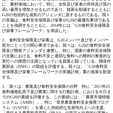
に、農村地域において、特に、女性及び若者の所得及び質の
高い雇用を増加させるものであり、貧困を削減するとともに
G20の包括的な成長のアジェンダに資するものである。我々
の首脳は、食料安全保障及び栄養がG20の最優先事項である
ことを強調するとともに、2014年には「G20食料安全保障及
び栄養フレームワーク」を承認した。
2. 食料安全保障及び栄養は、G20メンバー及び非メンバー
双方にとっての関心事項である。我々は、G20の食料安全保
障及び開発アジェンダと連携し、特に、国家の食料安全保障
の文脈における、食料不安と適切な食料への権利の漸進的な
実行への障壁の主因となっている貧困と闘っている、開発作
業部会（DWG）の取組を評価する。我々は、「G20食料安
全保障及び栄養フレームワークの実施計画」案の進展を歓迎
する。
3. 我々は、農業及び食料安全保障の分野、特に「2011年の
食料価格乱高下及び農業に関する行動計画」における今日ま
でのG20の業績を評価する。この業績には、「農業市場情報
システム（AMIS）」、特に「世界農業食料安全保障プログ
ラム（GAFSP）」を通じた持続的な生産性向上への支援、
「責任ある農業投資原則（PRAI)」の策定と自発的な実施へ