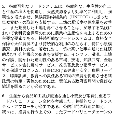
5. 持続可能なフードシステムは、持続的な、生産性の向上
と生産の増大を促進し、天然資源をより効率的に利用し、強
靭性を増大させ、気候変動枠組条約（UNFCCC）に従った
気候変動への取組を支援する。土壌の肥沃度や保水量を改善
し、また荒廃した土地を再生させることは、変動する気候に
おいて食料安全保障のために農業の生産性を向上するための
主要な要素である。持続可能なフードシステムは、食料安全
保障や天然資源のより持続的な利用のみならず、特に小規模
農家、農村の女性・若者に対し、質の高い仕事を通じた経済
的及び社会的機会の促進を支援する。インフラ、灌漑、土壌
の保護、開かれた透明性のある市場、技術、知識共有、金融
サービスを含む農村サービス、改良普及及び指導サービス、
社会保護プログラム、仕事における健康と安全、雇用サービ
ス、職業訓練、教育への責任ある官民の投資を促進させる諸
政策の特定・実施のためには、責任ある政府当局間で良好な
協調を図ることが必須である。
6. 生産から食品加工及び流通を通じ小売及び消費に至るフ
ードバリューチェーン全体を考慮した、包括的なフードシス
テム・アプローチが必要である。公的部門の取組に加え、
我々は、投資を行う上での、またフードバリューチェーンの