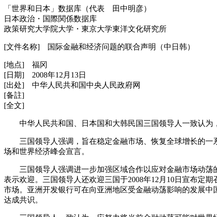
「世界和日本」数据库（代表 田中明彦）
日本政治・国際関係数据库
政策研究大学院大学・東京大学東洋文化研究所
[文件名称] 国际金融和经济问题的联合声明（中日韩）
[地点] 福冈
[日期] 2008年12月13日
[出处] 中华人民共和国中央人民政府网
[备註]
[全文]
中华人民共和国、日本国和大韩民国三国领导人一致认为，
三国领导人强调，旨在稳定金融市场、恢复全球增长的一系
场和世界经济峰会宣言。
三国领导人强调进一步加强区域合作以应对金融市场动荡的重要
表示欢迎。三国领导人还欢迎三国于2008年12月10日宣布
市场。亚洲开发银行可在向亚洲地区受金融动荡影响的发展中
达成共识。