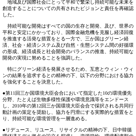
地域及び国際社会にとって平和で繁栄し持続可能な未来を
創造することについての共有されたビジョンと責任を再確認
した。
持続可能な開発はすべての国の生存と開発、及び、世界の
平和と安定にかかっており、国際金融危機を克服し経済回復
を推進する活発な措置をとる一方で、三か国はグリーン経
済、社会・経済システム及び自然・生態システム間の好循環
の形成、経済成長と社会開発のバランスの推進、持続可能な
開発の実現に努めることを強調した。
特にグリーン経済を発展させるため、互恵とウィン・ウィ
ンの結果を追求するとの精神の下、以下の分野における協力
を強化することを決意した。
●第11回三か国環境大臣会合において指定した10の環境優先
分野、たとえば生物多様性保護や環境意識等をエンドース
し、2010年の第12回三か国環境大臣会合で採択される共同行
動計画の策定を奨励し、協力を円滑にする実際的な措置をと
り、持続可能な環境管理を一層進める。
●リデュース、リユース、リサイクルの精神の下、日中韓循