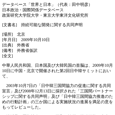
データベース「世界と日本」（代表：田中明彦）
日本政治・国際関係データベース
政策研究大学院大学・東京大学東洋文化研究所
[文書名] 持続可能な開発に関する共同声明
[場所] 北京
[年月日] 2009年10月10日
[出典] 外務省
[備考] 外務省仮訳
[全文]
中華人民共和国、日本国及び大韓民国の首脳は、2009年10月
10日に中国・北京で開催された第2回日中韓サミットにおい
て、
2003年10月7日の「日中韓三国間協力の促進に関する共同
宣言」及び2008年12月13日に採択された「三国間パートナー
シップに関する共同声明」及び「日中韓三国間協力推進のた
めの行動計画」の三か国による実施状況の進展を満足の意を
もってレビューした。