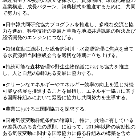
環経済モデル拠点の設立を探求し、資源節約、環境配慮型の
産業構造、成長パターン、消費様式を推進するために、共同
で努力する。
●日中韓共同研究協力プログラムを推進し、多様な交流と協
力を進め、科学技術の発展と革新を地域共通課題の解決及び
経済開発のエンジンにつなげる。
●気候変動に適応した総合的河川・水資源管理に焦点を当て
る水資源担当閣僚級会合を適切な時期に立ち上げる。
●持続可能な森林管理や野生生物保護における協力を推進
し、人と自然の調和ある発展に協力する。
●クリーンなエネルギーやエネルギー効率の向上を通じ持続
可能な発展を推進することを目指し、エネルギー協力に関す
る国際枠組みにおいて緊密に協力し共同努力を主導する。
●農業における三国間協力を探求する。
●国連気候変動枠組条約の諸原則、特に、共通に有している
が差異のある責任の原則、に沿って、2013年以降の実効性の
ある気候変動に関する国際協力に係る枠組みの構築を含め