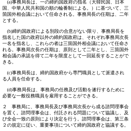
(a)事務局長は、一の締約国政府の指名（大韓民国、日本
国、中華人民共和国の順の輪番制による。）に基づいて、三
箇国外相会議において任命される。事務局長の任期は、二年
とする。
(b)締約国政府による別段の合意がない限り、事務局長を
指名した国の政府以外の締約国政府は、それぞれ事務局次長
一名を指名し、これらの者は三箇国外相会議において任命さ
れる。事務局次長の任期は、原則として二年とし、三箇国外
相会議の承認を得て二年を限度として一回延長することがで
きる。
(c)事務局長は、締約国政府から専門職員として派遣され
る人員を任命する。
(d)事務局長は、事務局の任務及び活動を遂行するために
必要な一般役務職員を雇用することができる。
２ 事務局に、事務局長及び事務局次長から成る諮問理事会
を置く。諮問理事会は、付託される問題について協議し、及
び全会一致の原則により決定を行う。諮問理事会は、第三条
２の規定に従い、重要事項について締約国政府と協議する。