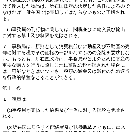
けて輸入した物品は、所在国政府の決定した条件によるので
なければ、所在国では売却してはならないものと了解され
る。
(c)事務局の刊行物に関しては、関税並びに輸入及び輸出
に対する禁止及び制限を免除される。
７ 事務局は、原則として消費税並びに動産及び不動産の売
却に対する税でその価格の一部をなすものの免除を要求しな
い。もっとも、所在国政府は、事務局が公用のために財産の
重要な購入を行うに際しこれに前記の税が課された場合に
は、可能なときはいつでも、税額の減免又は還付のため適当
な行政的措置をとることができる。
第十一条
１ 職員は、
(a)事務局が支払った給料及び手当に対する課税を免除さ
れる。
(b)所在国に居住する配偶者及び扶養親族とともに、出入