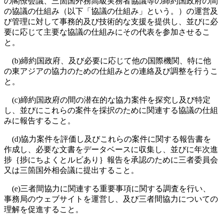
の閣僚会議、三箇国外務高級実務者協議等の締約国政府の間
の協議の仕組み（以下「協議の仕組み」という。）の運営及
び管理に対して事務的及び技術的な支援を提供し、並びに必
要に応じて主要な協議の仕組みにその代表を参加させるこ
と。
(b)締約国政府、及び必要に応じて他の国際機関、特に他
の東アジアの協力のための仕組みとの連絡及び調整を行うこ
と。
(c)締約国政府の間の潜在的な協力案件を探究し及び特定
し、並びにこれらの案件を採択のために関連する協議の仕組
みに報告すること。
(d)協力案件を評価し及びこれらの案件に関する報告書を
作成し、必要な文書をデータベースに収集し、並びに年次進
捗｛捗にちよくとルビあり｝報告を承認のために三者委員会
又は三箇国外相会議に提出すること。
(e)三者間協力に関連する重要事項に関する調査を行い、
事務局のウェブサイトを運営し、及び三者間協力についての
理解を促進すること。