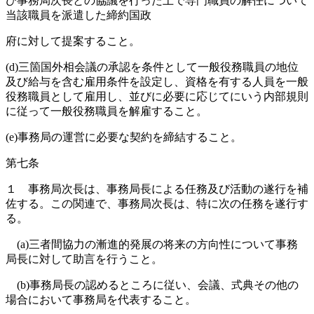
び事務局次長との協議を行った上で専門職員の解任について
当該職員を派遣した締約国政
府に対して提案すること。
(d)三箇国外相会議の承認を条件として一般役務職員の地位
及び給与を含む雇用条件を設定し、資格を有する人員を一般
役務職員として雇用し、並びに必要に応じてにいう内部規則
に従って一般役務職員を解雇すること。
(e)事務局の運営に必要な契約を締結すること。
第七条
１ 事務局次長は、事務局長による任務及び活動の遂行を補
佐する。この関連で、事務局次長は、特に次の任務を遂行す
る。
(a)三者間協力の漸進的発展の将来の方向性について事務
局長に対して助言を行うこと。
(b)事務局長の認めるところに従い、会議、式典その他の
場合において事務局を代表すること。