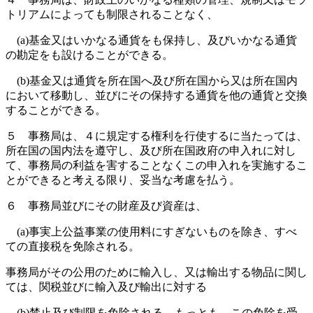
トリアムによっても制限されることなく、
(a)基金又はいかなる通貨をも保持し、及びいかなる通貨
の勘定をも設けることができる。
(b)基金又は通貨を所在国へ及び所在国から又は所在国内
において移動し、並びにその保持する通貨を他の通貨と交換
することができる。
５ 事務局は、４に規定する権利を行使するに当たっては、
所在国の国内法を遵守し、及び所在国政府の申入れに対し
て、事務局の利益を害することなくこの申入れを実施するこ
とができると考える限り、妥当な考慮を払う。
６ 事務局並びにその財産及び資産は、
(a)事実上公益事業の使用料にすぎないものを除き、すべ
ての直接税を免除される。
事務局がその公用のために輸入し、又は輸出する物品に関し
ては、関税並びに輸入及び輸出に対する
(b)禁止及び制限を免除される。もっとも、この免除を受