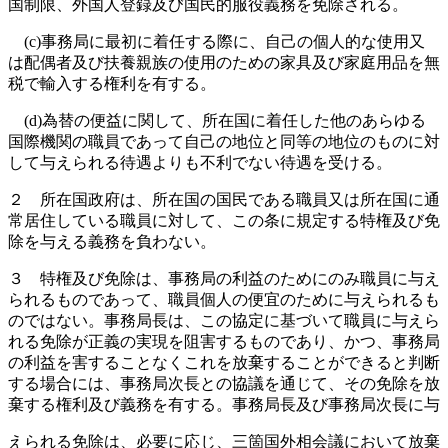
国制限、外国人登録及び国民的服役義務を免除される。
(c)事務局に最初に着任する際に、自己の個人的な使用又
は配偶者及び扶養親族の使用のための家具及び家庭用品を無
税で輸入する権利を有する。
(d)為替の便益に関して、所在国に着任した他のあらゆる
国際機関の職員であって自己の地位と同等の地位のものに対
して与えられる待遇よりも不利でない待遇を受ける。
２ 所在国政府は、所在国の国民である職員又は所在国に通
常居住している職員に対して、この条に規定する特権及び免
除を与える義務を負わない。
３ 特権及び免除は、事務局の利益のためにのみ職員に与え
られるものであって、職員個人の便宜のために与えられるも
のではない。事務局長は、この協定に基づいて職員に与えら
れる免除が正義の実現を阻害するものであり、かつ、事務局
の利益を害することなくこれを放棄することができると判断
する場合には、事務局次長との協議を通じて、その免除を放
棄する権利及び義務を有する。事務局長及び事務局次長に与
えられる免除は、必要に応じ、三箇国外相会議において放棄