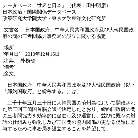
データベース「世界と日本」（代表：田中明彦）
日本政治・国際関係データベース
政策研究大学院大学・東京大学東洋文化研究所
[文書名] 日本国政府、中華人民共和国政府及び大韓民国政
府の間の三者間協力事務局の設立に関する協定
[場所]
[年月日] 2010年12月16日
[出典] 外務省
[備考]
[全文]
日本国政府、中華人民共和国政府及び大韓民国政府（以下
「締約国政府」と総称する。）は、
二千十年五月三十日に大韓民国の済州島において開催され
た第三回三箇国首脳会議で決定したとおり、締約国政府の間
の三者間協力を効率的に促進し及び運営し、並びに既存の対
話の仕組みを強化し及び三国間の協力関係の更なる促進に寄
与するために事務局を設立することを希望して、