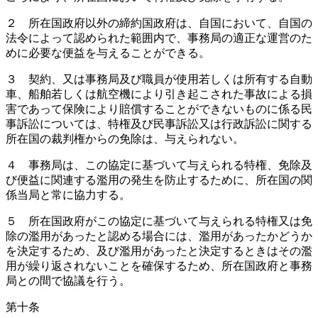
２ 所在国政府以外の締約国政府は、自国において、自国の
法令によって認められた範囲内で、事務局の適正な運営のた
めに必要な便益を与えることができる。
３ 契約、又は事務局及び職員が使用若しくは所有する自動
車、船舶若しくは航空機により引き起こされた事故による損
害であって保険により賠償することができないものに係る民
事訴訟については、特権及び民事訴訟又は行政訴訟に関する
所在国の裁判権からの免除は、与えられない。
４ 事務局は、この協定に基づいて与えられる特権、免除及
び便益に関連する濫用の発生を防止するために、所在国の関
係当局と常に協力する。
５ 所在国政府がこの協定に基づいて与えられる特権又は免
除の濫用があったと認める場合には、濫用があったかどうか
を決定するため、及び濫用があったと決定するときはその濫
用が繰り返されないことを確保するため、所在国政府と事務
局との間で協議を行う。
第十条