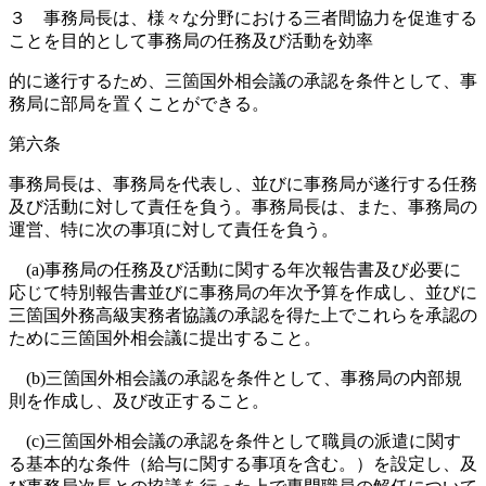
３ 事務局長は、様々な分野における三者間協力を促進する
ことを目的として事務局の任務及び活動を効率
的に遂行するため、三箇国外相会議の承認を条件として、事
務局に部局を置くことができる。
第六条
事務局長は、事務局を代表し、並びに事務局が遂行する任務
及び活動に対して責任を負う。事務局長は、また、事務局の
運営、特に次の事項に対して責任を負う。
(a)事務局の任務及び活動に関する年次報告書及び必要に
応じて特別報告書並びに事務局の年次予算を作成し、並びに
三箇国外務高級実務者協議の承認を得た上でこれらを承認の
ために三箇国外相会議に提出すること。
(b)三箇国外相会議の承認を条件として、事務局の内部規
則を作成し、及び改正すること。
(c)三箇国外相会議の承認を条件として職員の派遣に関す
る基本的な条件（給与に関する事項を含む。）を設定し、及