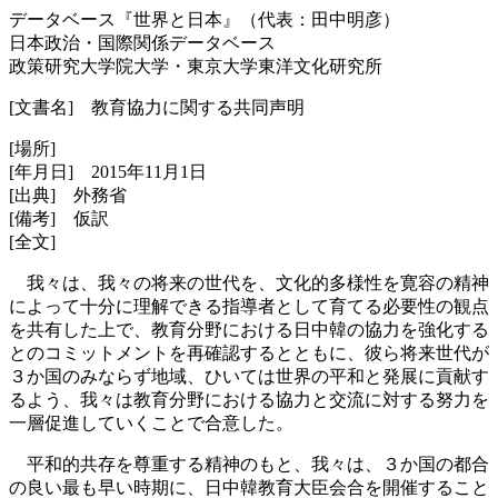
データベース『世界と日本』（代表：田中明彦）
日本政治・国際関係データベース
政策研究大学院大学・東京大学東洋文化研究所
[文書名] 教育協力に関する共同声明
[場所]
[年月日] 2015年11月1日
[出典] 外務省
[備考] 仮訳
[全文]
我々は、我々の将来の世代を、文化的多様性を寛容の精神
によって十分に理解できる指導者として育てる必要性の観点
を共有した上で、教育分野における日中韓の協力を強化する
とのコミットメントを再確認するとともに、彼ら将来世代が
３か国のみならず地域、ひいては世界の平和と発展に貢献す
るよう、我々は教育分野における協力と交流に対する努力を
一層促進していくことで合意した。
平和的共存を尊重する精神のもと、我々は、３か国の都合
の良い最も早い時期に、日中韓教育大臣会合を開催すること