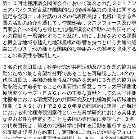
第１０回北極評議会閣僚会合において署名された２０１７フ
ェアバンクス宣言及び国際的な北極科学協力の強化に関する
協定を念頭に，本対話の３名の代表団長は，北極に関する各
国の活動の紹介を通じて，作業部会，タスクフォース及び専
門家会合への関与を通じた北極評議会の活動への各国それぞ
れの貢献を一層強化すること及び，特に，北極をめぐる課題
と機会は地域を越えた地球規模の影響を持つという共通の認
識に基づき，他の様々な国際的な枠組みへの関与を強化する
ことの重要性を強調した｡
３名の代表団長は，科学研究が共同活動及び３か国の協力活
動のための最も有望な分野であることを再確認した｡３名の
代表団長は，各国の独自性及び強みを念頭に３か国の協力活
動を絶えず追求することの重要性に留意しつつ，太平洋側北
極研究グループ（ＰＡＧ）への主要な貢献としての太平洋側
北極海における環境変化の共同研究及び北極海同時広域連携
観測（ＳＡＳ）の下で２０２０年夏の国際的に連携した航行
における汎北極海観測案件といった科学研究における具体的
な協力案件を特定することを各国の専門家に要請した｡３名
の代表団長は，前述の北極科学に関する活動を履行するため
の支援及び協力を約束し，定期的にこれらの活動をフォロー
アップすることの重要性を確認した｡また，３名の代表団長