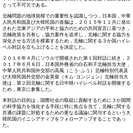
とって不可欠である｡
北極問題の地球規模での重要性を認識しつつ，日本国，中華
人民共和国及び大韓民国の首脳は，２０１５年１１月に発出
された北東アジアの平和と協力のための共同宣言に基づき，
北極政策を共有し，協力案件を追求し，北極に関する協力を
深化させる方法を模索するため，北極に関する３か国ハイレ
ベル対話を立ち上げることを決定した｡
２０１６年４月にソウルで開催された第１回対話に続き，２
０１７年６月８日，日本国外務省の白石和子北極担当大使，
中華人民共和国外交部の高風（こう･ふう）北極特別代表及
び大韓民国外交部の金英俊（キム･ヨンジュン）北極担当大
使は，第２回北極に関する日中韓ハイレベル対話を開催する
ため，東京に参集した｡
本対話の目的は，国際社会の取組に貢献するために３か国間
の科学協力を強化する手段に特に焦点を当て，北極に関する
共通の課題に対処するための更なる議論に関与するという大
韓民国のイニシアティブをフォローアップすることであっ
た｡