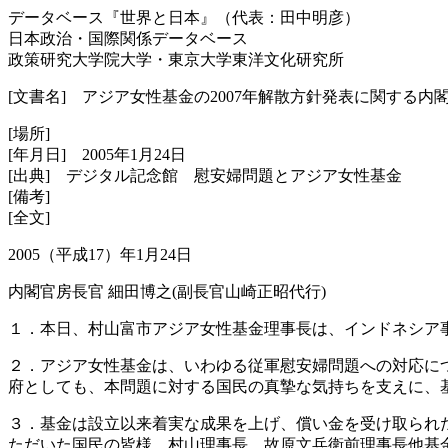
データベース『世界と日本』（代表：田中明彦）
日本政治・国際関係データベース
政策研究大学院大学・東京大学東洋文化研究所
[文書名] アジア女性基金の2007年解散方針発表に関する内
[場所]
[年月日] 2005年1月24日
[出典] デジタル記念館 慰安婦問題とアジア女性基金
[備考]
[全文]
2005（平成17）年1月24日
内閣官房長官 細田博之(副長官山崎正昭代行)
１．本日、村山富市アジア女性基金理事長は、インドネシア
２．アジア女性基金は、いわゆる従軍慰安婦問題への対応に
府としても、本問題に対する国民の真摯な気持ちを支えに、
３．基金は設立以来着実な成果を上げ、償い金を受け取られ
ただいた国民の皆様、村山理事長、故原文兵衛前理事長他基