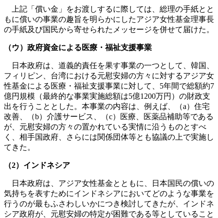
上記「償い金」をお渡しするに際しては、総理の手紙とと
もに償いの事業の趣旨を明らかにしたアジア女性基金理事長
の手紙及び国民から寄せられたメッセージを併せて届けた。
（ウ）政府資金による医療・福祉支援事業
日本政府は、道義的責任を果す事業の一つとして、韓国、
フィリピン、台湾における元慰安婦の方々に対するアジア女
性基金による医療・福祉支援事業に対して、5年間で総額約7
億円規模（最終的な事業実施総額は5億1200万円）の財政支
出を行うこととした。本事業の内容は、例えば、（a）住宅
改善、（b）介護サービス、（c）医療、医薬品補助等である
が、元慰安婦の方々の置かれている実情に沿うものとすべ
く、相手国政府、さらには関係団体等とも協議の上で実施し
てきた。
（2）インドネシア
日本政府は、アジア女性基金とともに、日本国民の償いの
気持ちを表すためにインドネシアにおいてどのような事業を
行うのが最もふさわしいかにつき検討してきたが、インドネ
シア政府が、元慰安婦の特定が困難である等としていること