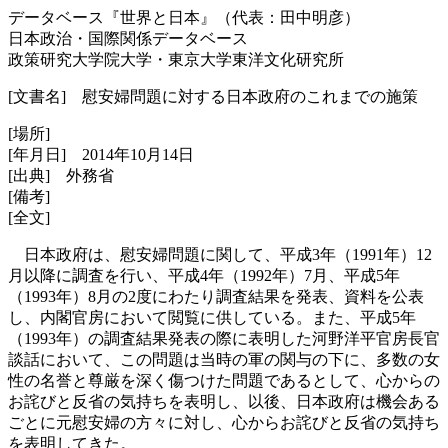
データベース『世界と日本』（代表：田中明彦）
日本政治・国際関係データベース
政策研究大学院大学・東京大学東洋文化研究所
[文書名] 慰安婦問題に対する日本政府のこれまでの施策
[場所]
[年月日] 2014年10月14日
[出典] 外務省
[備考]
[全文]
日本政府は、慰安婦問題に関して、平成3年（1991年）12
月以降に調査を行い、平成4年（1992年）7月、平成5年
（1993年）8月の2度にわたり調査結果を発表、資料を公表
し、内閣官房において閲覧に供している。また、平成5年
（1993年）の調査結果発表の際に表明した河野洋平官房長官
談話において、この問題は当時の軍の関与の下に、多数の女
性の名誉と尊厳を深く傷つけた問題であるとして、心からの
お詫びと反省の気持ちを表明し、以後、日本政府は機会ある
ごとに元慰安婦の方々に対し、心からお詫びと反省の気持ち
を表明してきた。