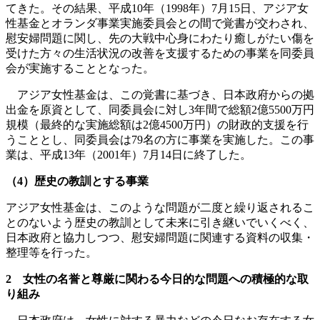
てきた。その結果、平成10年（1998年）7月15日、アジア女
性基金とオランダ事業実施委員会との間で覚書が交わされ、
慰安婦問題に関し、先の大戦中心身にわたり癒しがたい傷を
受けた方々の生活状況の改善を支援するための事業を同委員
会が実施することとなった。
アジア女性基金は、この覚書に基づき、日本政府からの拠
出金を原資として、同委員会に対し3年間で総額2億5500万円
規模（最終的な実施総額は2億4500万円）の財政的支援を行
うこととし、同委員会は79名の方に事業を実施した。この事
業は、平成13年（2001年）7月14日に終了した。
（4）歴史の教訓とする事業
アジア女性基金は、このような問題が二度と繰り返されるこ
とのないよう歴史の教訓として未来に引き継いでいくべく、
日本政府と協力しつつ、慰安婦問題に関連する資料の収集・
整理等を行った。
2 女性の名誉と尊厳に関わる今日的な問題への積極的な取
り組み