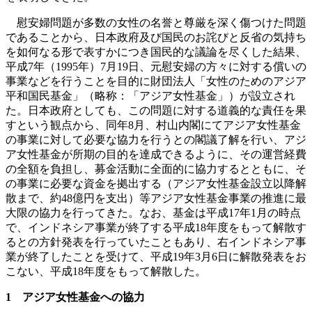
慰安婦問題が多数の女性の名誉と尊厳を深く傷つけた問題
であることから、日本政府及び国民のお詫びと反省の気持ち
を如何なる形で表すかにつき国民的な議論を尽くした結果、
平成7年（1995年）7月19日、元慰安婦の方々に対する償いの
事業などを行うことを目的に財団法人「女性のためのアジア
平和国民基金」（略称：「アジア女性基金」）が設立され
た。日本政府としても、この問題に対する道義的な責任を果
すという観点から、同年8月、村山内閣にてアジア女性基金
の事業に対して必要な協力を行うとの閣議了解を行い、アジ
ア女性基金が所期の目的を達成できるように、その運営経費
の全額を負担し、募金活動に全面的に協力するとともに、そ
の事業に必要な資金を拠出する（アジア女性基金設立以降解
散まで、約48億円を支出）等アジア女性基金事業の推進に最
大限の協力を行ってきた。なお、基金は平成17年1月の時点
で、インドネシア事業が終了する平成18年度をもって解散す
るとの方針発表を行っていたこともあり、右インドネシア事
業が終了したことを受けて、平成19年3月6日に解散発表をお
こない、平成18年度をもって解散した。
1 アジア女性基金への協力