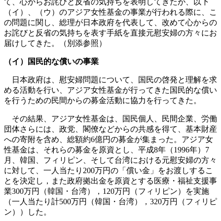
て、心からお詫びと反省の気持ちを表明してきたが、以下
（イ）、（ウ）のアジア女性基金の事業が行われる際に、こ
の問題に関し、総理が日本政府を代表して、改めて心からの
お詫びと反省の気持ちを表す手紙を直接元慰安婦の方々にお
届けしてきた。（別添参照）
（イ）国民的な償いの事業
日本政府は、慰安婦問題について、国民の啓発と理解を求
める活動を行い、アジア女性基金が行ってきた国民的な償い
を行うための民間からの募金活動に協力を行ってきた。
その結果、アジア女性基金は、国民個人、民間企業、労働
団体さらには、政党、閣僚などからの共感を得て、基本財産
への寄附を含め、総額約6億円の募金が集まった。アジア女
性基金は、それらの募金を原資とし、平成8年（1996年）7
月、韓国、フィリピン、そして台湾における元慰安婦の方々
に対して、一人当たり200万円の「償い金」をお渡しするこ
とを決定し，また政府拠出金を原資とする医療・福祉支援事
業300万円（韓国・台湾），120万円（フィリピン）を実施
（一人当たり計500万円（韓国・台湾），320万円（フィリピ
ン））した。