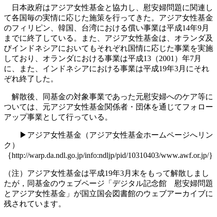
日本政府はアジア女性基金と協力し、慰安婦問題に関連し
て各国毎の実情に応じた施策を行ってきた。アジア女性基金
のフィリピン、韓国、台湾における償い事業は平成14年9月
までに終了している。また、アジア女性基金は、オランダ及
びインドネシアにおいてもそれぞれ国情に応じた事業を実施
しており、オランダにおける事業は平成13（2001）年7月
に、また、インドネシアにおける事業は平成19年3月にそれ
ぞれ終了した。
解散後、同基金の対象事業であった元慰安婦へのケア等に
ついては、元アジア女性基金関係者・団体を通じてフォロー
アップ事業として行っている。
▶アジア女性基金（アジア女性基金ホームページへリン
ク）
｛http://warp.da.ndl.go.jp/info:ndljp/pid/10310403/www.awf.or.jp/｝
（注）アジア女性基金は平成19年3月末をもって解散しまし
たが，同基金のウェブページ「デジタル記念館 慰安婦問題
とアジア女性基金」が国立国会図書館のウェブアーカイブに
残されています。