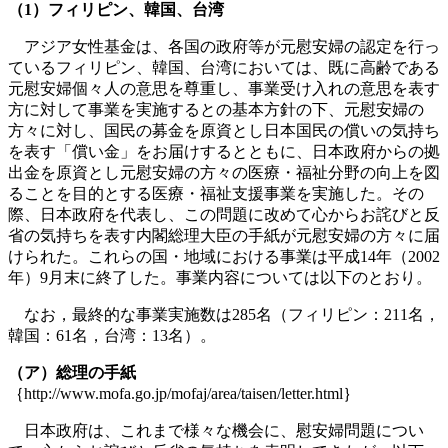
（1）フィリピン、韓国、台湾
アジア女性基金は、各国の政府等が元慰安婦の認定を行っ
ているフィリピン、韓国、台湾においては、既に高齢である
元慰安婦個々人の意思を尊重し、事業受け入れの意思を表す
方に対して事業を実施するとの基本方針の下、元慰安婦の
方々に対し、国民の募金を原資とし日本国民の償いの気持ち
を表す「償い金」をお届けするとともに、日本政府からの拠
出金を原資とし元慰安婦の方々の医療・福祉分野の向上を図
ることを目的とする医療・福祉支援事業を実施した。その
際、日本政府を代表し、この問題に改めて心からお詫びと反
省の気持ちを表す内閣総理大臣の手紙が元慰安婦の方々に届
けられた。これらの国・地域における事業は平成14年（2002
年）9月末に終了した。事業内容については以下のとおり。
なお，最終的な事業実施数は285名（フィリピン：211名，
韓国：61名，台湾：13名）。
（ア）総理の手紙
｛http://www.mofa.go.jp/mofaj/area/taisen/letter.html｝
日本政府は、これまで様々な機会に、慰安婦問題につい