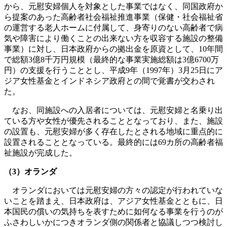
から、元慰安婦個人を対象とした事業ではなく、同国政府か
ら提案のあった高齢者社会福祉推進事業（保健・社会福祉省
の運営する老人ホームに付属して、身寄りのない高齢者で病
気や障害により働くことの出来ない方を収容する施設の整備
事業）に対し、日本政府からの拠出金を原資として、10年間
で総額3億8千万円規模（最終的な事業実施総額は3億6700万
円）の支援を行うこととし、平成9年（1997年）3月25日にア
ジア女性基金とインドネシア政府との間で覚書が交わされ
た。
なお、同施設への入居者については、元慰安婦と名乗り出
ている方や女性が優先されることとなっており、また、施設
の設置も、元慰安婦が多く存在したとされる地域に重点的に
設置されることとなっている。最終的には69カ所の高齢者福
祉施設が完成した。
（3）オランダ
オランダにおいては元慰安婦の方々の認定が行われていな
いことを踏まえ、日本政府は、アジア女性基金とともに、日
本国民の償いの気持ちを表すために如何なる事業を行うのが
ふさわしいかにつきオランダ側の関係者と協議しつつ検討し