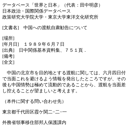
データベース「世界と日本」（代表：田中明彦）
日本政治・国際関係データベース
政策研究大学院大学・東京大学東洋文化研究所
[文書名] 中国への渡航自粛勧告について
[場所]
[年月日] １９８９年６月７日
[出典] 日中関係基本資料集、７５１頁．
[備考]
[全文]
中国の北京市を目的地とする渡航に関しては、六月四日付
で当面これを避けるよう情報を発出したところですが、その
後も中国情勢は極めて流動的であることから、渡航を当面差
し控えることが望ましいと考えます。
（本件に関する問い合わせ先）
東京都千代田区霞ケ関二−二−一
外務省領事移住部邦人保護課内