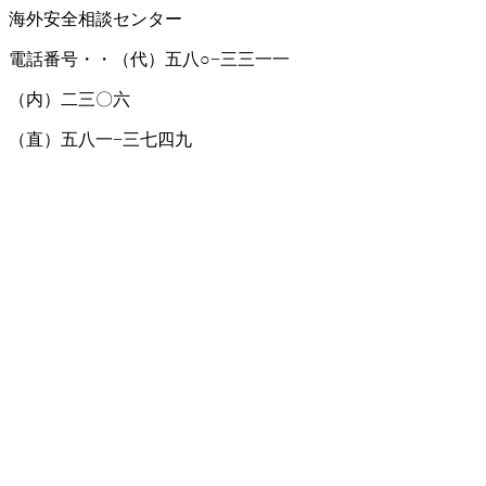
海外安全相談センター
電話番号・・（代）五八○−三三一一
（内）二三〇六
（直）五八一−三七四九