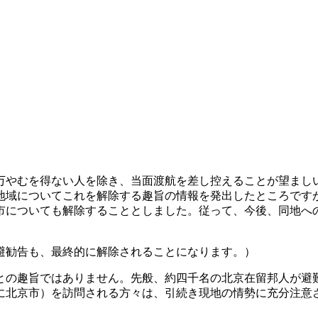
万やむを得ない人を除き、当面渡航を差し控えることが望まし
地域についてこれを解除する趣旨の情報を発出したところです
市についても解除することとしました。従って、今後、同地へ
避勧告も、最終的に解除されることになります。）
との趣旨ではありません。先般、約四千名の北京在留邦人が避
に北京市）を訪問される方々は、引続き現地の情勢に充分注意