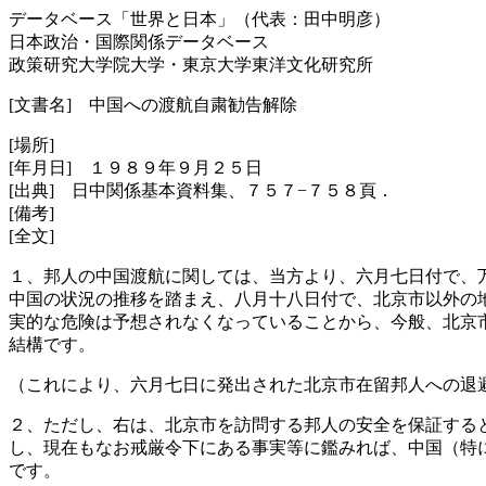
データベース「世界と日本」（代表：田中明彦）
日本政治・国際関係データベース
政策研究大学院大学・東京大学東洋文化研究所
[文書名] 中国への渡航自粛勧告解除
[場所]
[年月日] １９８９年９月２５日
[出典] 日中関係基本資料集、７５７−７５８頁．
[備考]
[全文]
１、邦人の中国渡航に関しては、当方より、六月七日付で、
中国の状況の推移を踏まえ、八月十八日付で、北京市以外の
実的な危険は予想されなくなっていることから、今般、北京
結構です。
（これにより、六月七日に発出された北京市在留邦人への退
２、ただし、右は、北京市を訪問する邦人の安全を保証する
し、現在もなお戒厳令下にある事実等に鑑みれば、中国（特
です。