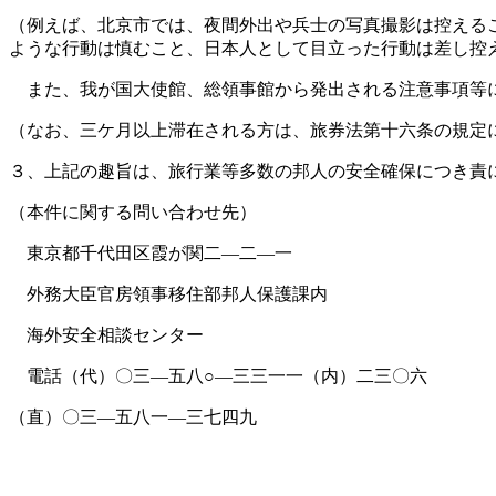
（例えば、北京市では、夜間外出や兵士の写真撮影は控える
ような行動は慎むこと、日本人として目立った行動は差し控
また、我が国大使館、総領事館から発出される注意事項等に
（なお、三ケ月以上滞在される方は、旅券法第十六条の規定
３、上記の趣旨は、旅行業等多数の邦人の安全確保につき責
（本件に関する問い合わせ先）
東京都千代田区霞が関二—二—一
外務大臣官房領事移住部邦人保護課内
海外安全相談センター
電話（代）〇三—五八○—三三一一（内）二三〇六
（直）〇三—五八一—三七四九