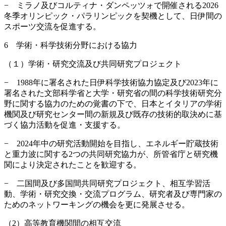
− ミラノ及びコルティナ・ダンペッツォで開催される2026
冬季オリンピック・パラリンピックを契機として、日伊間の
スポーツ交流を促進する。
6 学術・科学技術分野における協力
（１）学術・研究交流及び共同研究プロジェクト
− 1988年に署名された日伊科学技術協力協定及び2023年に
署名された文部科学省と大学・研究省の間の科学技術研究分
野に関する協力のための覚書の下で、日本とイタリアの学術
機関及び研究センター間の新規及び既存の技術的取決めに基
づく協力活動を促進・支援する。
− 2024年中の研究活動開始を目指し、エネルギー貯蔵技術
と重力波に関する2つの共同研究協力が、所管省庁と研究機
関により決定されたことを歓迎する。
− 二国間及び多国間共同研究プロジェクト、相互学習活
動、学術・研究交換・交流プログラム、研究者及び専門家の
ためのネットワーキングの機会を更に発展させる。
（2）高等教育機関間の相互交流