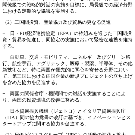
閣僚級での戦略的対話の実施を目標に、局長級での経済分野
における定期的な協議を実施する。
（2）二国間投資、産業協力及び貿易の更なる促進
− 日・EU経済連携協定（EPA）の枠組みを通じた二国間投
資・貿易を促進し、同協定の実施において緊密な連携を維持
する。
− 自動車、交通・モビリティ、エネルギー及びグリーン移
行、航空宇宙、アグリテック、医療・製薬、半導体、その他
新技術など、特に両国が優先的に関心を寄せる分野におい
て、第三国における両国企業の新規プロジェクトの立ち上げ
を含めた協力を促進する。
− 両国の関係省庁・機関間での対話を実施することによ
り、両国の投資環境の改善に努める。
− 日本貿易振興機構（ジェトロ）とイタリア貿易振興庁
（ITA）間の協力覚書の改訂に基づき、イノベーションとス
タートアップに関する協力を促進する。
（3）日伊ビジネスグループ（IJBG）の活動の深化と拡大