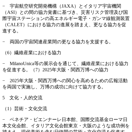
− 宇宙航空研究開発機構（JAXA）とイタリア宇宙機関
（ASI）との間の協力覚書に基づき、災害リスク管理及び国
際宇宙ステーションの高エネルギー電子・ガンマ線観測装置
（CALET）における協力の進展を踏まえ、更なる協力を促
進する。
− 両国の宇宙関連産業間の更なる協力を支援する。
（6）繊維産業における協力
− MilanoUnica等の展示会を通じて、繊維産業における協力
を促進する。（7）2025年大阪・関西万博への協力
− 2025年大阪・関西万博への関心を高めるための広報活動
を両国で実施し、万博の成功に向けて協力する。
5 文化・人的交流
（1）芸術・文化交流
− ベネチア・ビエンナーレ日本館、国際交流基金ローマ日
本文化会館、イタリア文化会館東京・大阪のような成功例を
踏まえ、現代美術を含む日伊間の芸術・文化交流を促進す