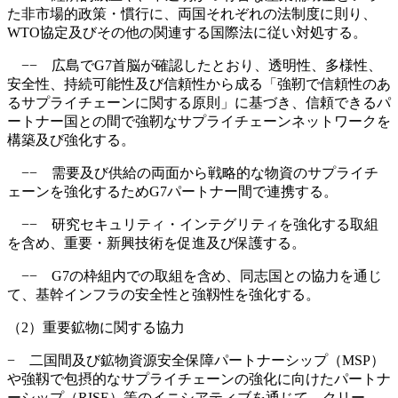
た非市場的政策・慣行に、両国それぞれの法制度に則り、
WTO協定及びその他の関連する国際法に従い対処する。
−− 広島でG7首脳が確認したとおり、透明性、多様性、
安全性、持続可能性及び信頼性から成る「強靭で信頼性のあ
るサプライチェーンに関する原則」に基づき、信頼できるパ
ートナー国との間で強靭なサプライチェーンネットワークを
構築及び強化する。
−− 需要及び供給の両面から戦略的な物資のサプライチ
ェーンを強化するためG7パートナー間で連携する。
−− 研究セキュリティ・インテグリティを強化する取組
を含め、重要・新興技術を促進及び保護する。
−− G7の枠組内での取組を含め、同志国との協力を通じ
て、基幹インフラの安全性と強靱性を強化する。
（2）重要鉱物に関する協力
− 二国間及び鉱物資源安全保障パートナーシップ（MSP）
や強靱で包摂的なサプライチェーンの強化に向けたパートナ
ーシップ（RISE）等のイニシアティブを通じて、クリー