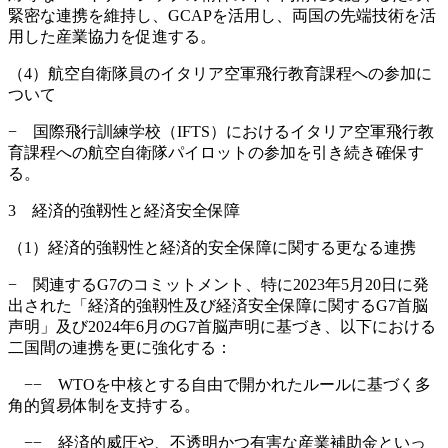
緊密な連携を維持し、GCAPを活用し、両国の先端技術を活
用した産業協力を促進する。
（4）航空自衛隊員のイタリア空軍飛行教育課程への参加に
ついて
− 国際飛行訓練学校（IFTS）におけるイタリア空軍飛行教
育課程への航空自衛隊パイロットの参加を引き続き確保す
る。
3 経済的強靱性と経済安全保障
（1）経済的強靱性と経済的安全保障に関する更なる連携
− 関連するG7のコミットメント、特に2023年5月20日に発
出された「経済的強靱性及び経済安全保障に関するG7首脳
声明」及び2024年6月のG7首脳声明に基づき、以下における
二国間の連携を更に強化する：
−− WTOを中核とする自由で開かれたルールに基づく多
角的貿易体制を支持する。
−− 経済的威圧や、不透明かつ有害な産業補助金といっ