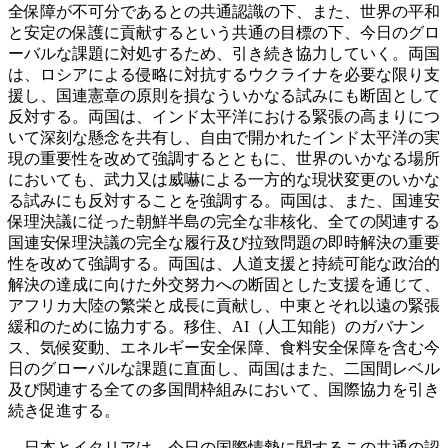
全保障が不可分であるとの共通認識の下、また、世界の平和
と安定の保護に貢献するという共通の目標の下、今日のグロ
ーバルな課題に対処するため、引き続き協力していく。両国
は、ロシアによる侵略に対抗するウクライナを必要な限り支
援し、国連憲章の原則を損なういかなる試みにも断固として
反対する。両国は、インド太平洋における緊張の高まりにつ
いて深刻な懸念を共有し、自由で開かれたインド太平洋の実
現の重要性を改めて強調するとともに、世界のいかなる場所
においても、武力又は威嚇による一方的な現状変更のいかな
る試みにも反対することを強調する。両国は、また、国連安
保理決議に従った朝鮮半島の完全な非核化、全ての関連する
国連安保理決議の完全な履行及び拉致問題の即時解決の重要
性を改めて強調する。両国は、人道支援と持続可能な政治的
解決の達成に向けた外交努力への断固とした支援を通じて、
アフリカ大陸の繁栄と成長に貢献し、中東とそれ以遠の緊張
緩和のために協力する。移住、AI（人工知能）のガバナン
ス、気候変動、エネルギー安全保障、食料安全保障を含む今
日のグローバルな課題に直面し、両国はまた、二国間レベル
及び関連する全ての多国間枠組みにおいて、国際協力を引き
続き促進する。
日本とイタリアは、今日の国際情勢に関するこの共通の認