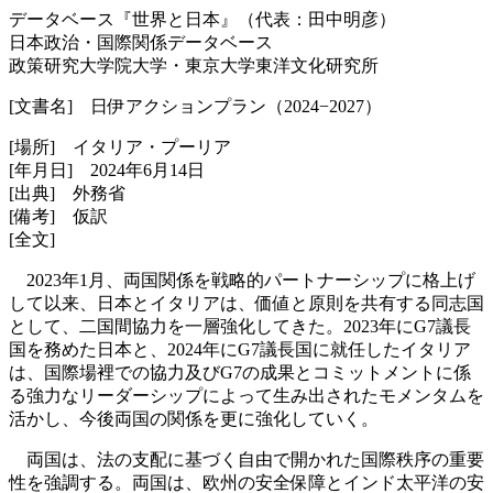
データベース『世界と日本』（代表：田中明彦）
日本政治・国際関係データベース
政策研究大学院大学・東京大学東洋文化研究所
[文書名] 日伊アクションプラン（2024−2027）
[場所] イタリア・プーリア
[年月日] 2024年6月14日
[出典] 外務省
[備考] 仮訳
[全文]
2023年1月、両国関係を戦略的パートナーシップに格上げ
して以来、日本とイタリアは、価値と原則を共有する同志国
として、二国間協力を一層強化してきた。2023年にG7議長
国を務めた日本と、2024年にG7議長国に就任したイタリア
は、国際場裡での協力及びG7の成果とコミットメントに係
る強力なリーダーシップによって生み出されたモメンタムを
活かし、今後両国の関係を更に強化していく。
両国は、法の支配に基づく自由で開かれた国際秩序の重要
性を強調する。両国は、欧州の安全保障とインド太平洋の安