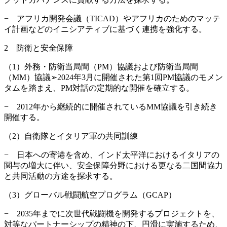
− アフリカ開発会議（TICAD）やアフリカのためのマッテ
イ計画などのイニシアティブに基づく連携を強化する。
2 防衛と安全保障
（1）外務・防衛当局間（PM）協議および防衛当局間
（MM）協議➢2024年3月に開催された第1回PM協議のモメン
タムを踏まえ、PM対話の定期的な開催を確立する。
− 2012年から継続的に開催されているMM協議を引き続き
開催する。
（2）自衛隊とイタリア軍の共同訓練
− 日本への寄港を含め、インド太平洋におけるイタリアの
関与の増大に伴い、安全保障分野における更なる二国間協力
と共同活動の方途を探求する。
（3）グローバル戦闘航空プログラム（GCAP）
− 2035年までに次世代戦闘機を開発するプロジェクトを、
対等なパートナーシップの精神の下、円滑に実施するため、