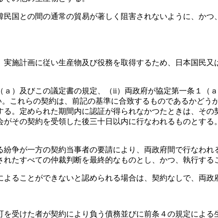
韓民国との間の通常の貿易が著しく阻害されないように、かつ
、実施計画に従い生産物及び役務を取得するため、日本国民又
ａ）及びこの議定書の規定、（ii）両政府が協定第一条１（
ない。これらの契約は、前記の基準に合致するものであるかどう
する。定められた期間内に認証が得られなかつたときは、その
会がその契約を受領した後三十日以内に行なわれるものとする
る紛争が一方の契約当事者の要請により、両政府間で行なわれ
されたすべての仲裁判断を最終的なものとし、かつ、執行する
によることができないと認められる場合は、契約なしで、両政
可を受けた者が契約により負う債務並びに前条４の規定による