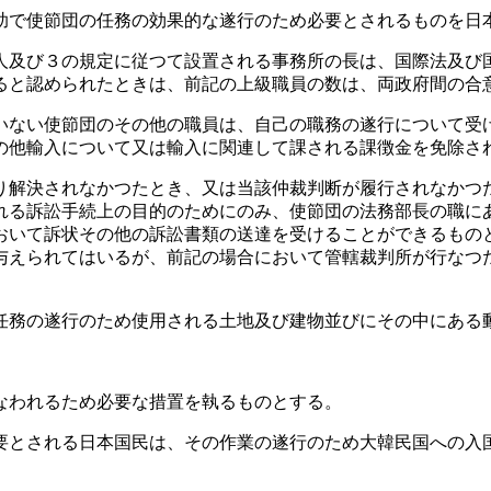
助で使節団の任務の効果的な遂行のため必要とされるものを日
人及び３の規定に従つて設置される事務所の長は、国際法及び
ると認められたときは、前記の上級職員の数は、両政府間の合
いない使節団のその他の職員は、自己の職務の遂行について受
の他輸入について又は輸入に関連して課される課徴金を免除さ
り解決されなかつたとき、又は当該仲裁判断が履行されなかつ
れる訴訟手続上の目的のためにのみ、使節団の法務部長の職に
おいて訴状その他の訴訟書類の送達を受けることができるもの
与えられてはいるが、前記の場合において管轄裁判所が行なつ
任務の遂行のため使用される土地及び建物並びにその中にある
なわれるため必要な措置を執るものとする。
要とされる日本国民は、その作業の遂行のため大韓民国への入