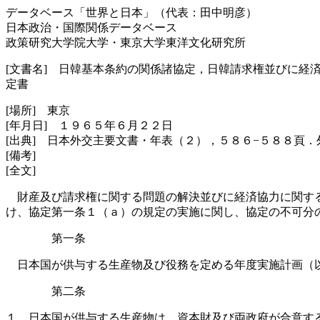
データベース「世界と日本」（代表：田中明彦）
日本政治・国際関係データベース
政策研究大学院大学・東京大学東洋文化研究所
[文書名] 日韓基本条約の関係諸協定，日韓請求権並びに
定書
[場所] 東京
[年月日] １９６５年６月２２日
[出典] 日本外交主要文書・年表（２），５８６−５８８頁
[備考]
[全文]
財産及び請求権に関する問題の解決並びに経済協力に関する
け、協定第一条１（ａ）の規定の実施に関し、協定の不可分
第一条
日本国が供与する生産物及び役務を定める年度実施計画（以
第二条
１ 日本国が供与する生産物は、資本財及び両政府が合意す