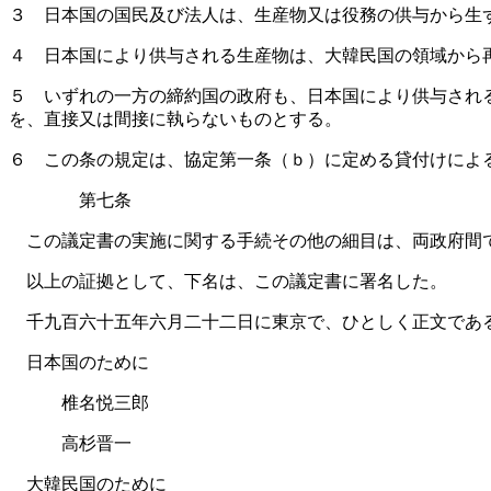
３ 日本国の国民及び法人は、生産物又は役務の供与から生
４ 日本国により供与される生産物は、大韓民国の領域から
５ いずれの一方の締約国の政府も、日本国により供与され
を、直接又は間接に執らないものとする。
６ この条の規定は、協定第一条（ｂ）に定める貸付けによ
第七条
この議定書の実施に関する手続その他の細目は、両政府間
以上の証拠として、下名は、この議定書に署名した。
千九百六十五年六月二十二日に東京で、ひとしく正文であ
日本国のために
椎名悦三郎
高杉晋一
大韓民国のために