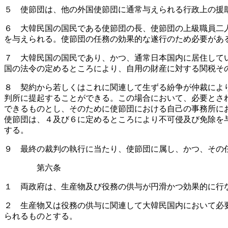
５ 使節団は、他の外国使節団に通常与えられる行政上の援
６ 大韓民国の国民である使節団の長、使節団の上級職員二
を与えられる。使節団の任務の効果的な遂行のため必要があ
７ 大韓民国の国民であり、かつ、通常日本国内に居住して
国の法令の定めるところにより、自用の財産に対する関税そ
８ 契約から若しくはこれに関連して生ずる紛争が仲裁によ
判所に提起することができる。この場合において、必要とさ
できるものとし、そのために使節団における自己の事務所に
使節団は、４及び６に定めるところにより不可侵及び免除を
する。
９ 最終の裁判の執行に当たり、使節団に属し、かつ、その
第六条
１ 両政府は、生産物及び役務の供与が円滑かつ効果的に行
２ 生産物又は役務の供与に関連して大韓民国内において必
られるものとする。