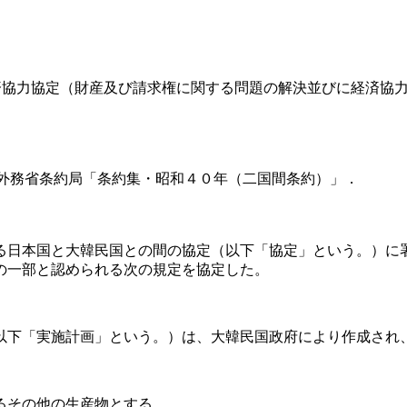
経済協力協定（財産及び請求権に関する問題の解決並びに経済協
．外務省条約局「条約集・昭和４０年（二国間条約）」．
日本国と大韓民国との間の協定（以下「協定」という。）に
の一部と認められる次の規定を協定した。
下「実施計画」という。）は、大韓民国政府により作成され
るその他の生産物とする。