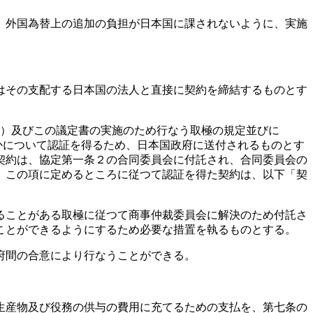
、外国為替上の追加の負担が日本国に課されないように、実施
はその支配する日本国の法人と直接に契約を締結するものとす
ａ）及びこの議定書の実施のため行なう取極の規定並びに
かについて認証を得るため、日本国政府に送付されるものとす
契約は、協定第一条２の合同委員会に付託され、合同委員会の
。この項に定めるところに従つて認証を得た契約は、以下「契
ることがある取極に従つて商事仲裁委員会に解決のため付託さ
ことができるようにするため必要な措置を執るものとする。
府間の合意により行なうことができる。
生産物及び役務の供与の費用に充てるための支払を、第七条の