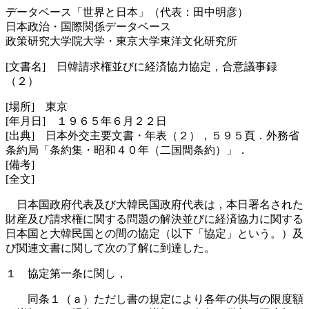
データベース「世界と日本」（代表：田中明彦）
日本政治・国際関係データベース
政策研究大学院大学・東京大学東洋文化研究所
[文書名] 日韓請求権並びに経済協力協定，合意議事録
（２）
[場所] 東京
[年月日] １９６５年６月２２日
[出典] 日本外交主要文書・年表（２），５９５頁．外務省
条約局「条約集・昭和４０年（二国間条約）」．
[備考]
[全文]
日本国政府代表及び大韓民国政府代表は，本日署名された
財産及び請求権に関する問題の解決並びに経済協力に関する
日本国と大韓民国との間の協定（以下「協定」という。）及
び関連文書に関して次の了解に到達した。
１ 協定第一条に関し，
同条１（ａ）ただし書の規定により各年の供与の限度額