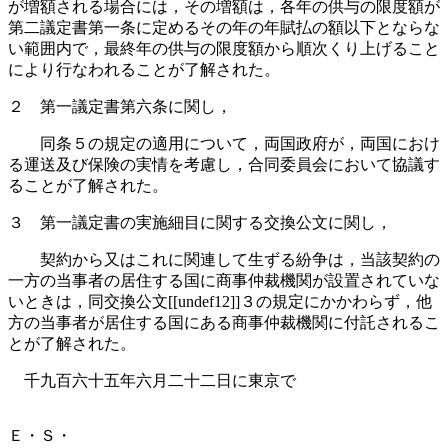
が増額される場合には，その増額は，各年の供与の限度額が
第二議定書第一条に定めるその年の年賦払の額以下とならな
い範囲内で，最終年の供与の限度額から順次くり上げること
により行なわれることが了解された。
２ 第一議定書第六条に関し，
同条５の規定の適用について，両国政府が，両国におけ
る運送及び保険の実情を考慮し，合同委員会において協議す
ることが了解された。
３ 第一議定書の実施細目に関する交換公文に関し，
契約から又はこれに関連して生ずる紛争は，当該契約の
一方の当事者の居住する国に商事仲裁機関が設置されていな
いときは，同交換公文[[undef12]]３の規定にかかわらず，他
方の当事者が居住する国にある商事仲裁機関に付託されるこ
とが了解された。
千九百六十五年六月二十二日に東京で
Ｅ・Ｓ・