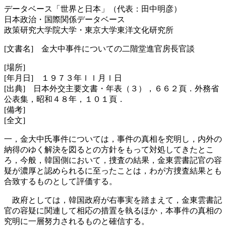
データベース「世界と日本」（代表：田中明彦）
日本政治・国際関係データベース
政策研究大学院大学・東京大学東洋文化研究所
[文書名] 金大中事件についての二階堂進官房長官談
[場所]
[年月日] １９７３年ｌｌ月ｌ日
[出典] 日本外交主要文書・年表（３），６６２頁．外務省
公表集，昭和４８年，１０１頁．
[備考]
[全文]
一，金大中氏事件については，事件の真相を究明し，内外の
納得のゆく解決を図るとの方針をもって対処してきたとこ
ろ，今般，韓国側において，捜査の結果，金東雲書記官の容
疑が濃厚と認められるに至ったことは，わが方捜査結果とも
合致するものとして評価する。
政府としては，韓国政府が右事実を踏まえて，金東雲書記
官の容疑に関連して相応の措置を執るほか，本事件の真相の
究明に一層努力されるものと確信する。