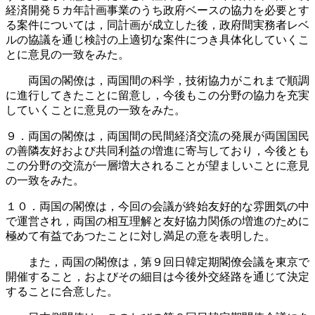
経済開発５カ年計画事業のうち政府ベースの協力を必要とす
る案件については，同計画が成立した後，政府間実務者レベ
ルの協議を通じ検討の上適切な案件につき具体化していくこ
とに意見の一致をみた。
両国の閣僚は，両国間の科学，技術協力がこれまで順調
に進行してきたことに留意し，今後もこの分野の協力を充実
していくことに意見の一致をみた。
９．両国の閣僚は，両国間の民間経済交流の発展が両国国民
の善隣友好および共同利益の増進に寄与しており，今後とも
この分野の交流が一層増大されることが望ましいことに意見
の一致をみた。
１０．両国の閣僚は，今回の会議が終始友好的な雰囲気の中
で運営され，両国の相互理解と友好協力関係の増進のために
極めて有益であつたことに対し満足の意を表明した。
また，両国の閣僚は，第９回日韓定期閣僚会議を東京で
開催すること，およびその細目は今後外交経路を通じて決定
することに合意した。