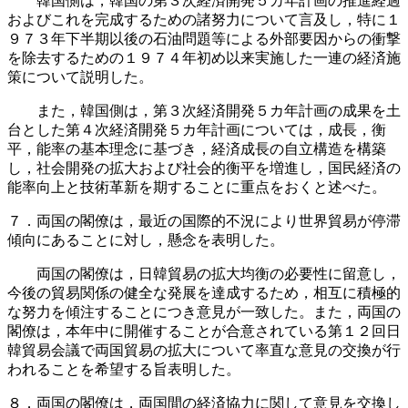
韓国側は，韓国の第３次経済開発５カ年計画の推進経過
およびこれを完成するための諸努力について言及し，特に１
９７３年下半期以後の石油問題等による外部要因からの衝撃
を除去するための１９７４年初め以来実施した一連の経済施
策について説明した。
また，韓国側は，第３次経済開発５カ年計画の成果を土
台とした第４次経済開発５カ年計画については，成長，衡
平，能率の基本理念に基づき，経済成長の自立構造を構築
し，社会開発の拡大および社会的衡平を増進し，国民経済の
能率向上と技術革新を期することに重点をおくと述べた。
７．両国の閣僚は，最近の国際的不況により世界貿易が停滞
傾向にあることに対し，懸念を表明した。
両国の閣僚は，日韓貿易の拡大均衡の必要性に留意し，
今後の貿易関係の健全な発展を達成するため，相互に積極的
な努力を傾注することにつき意見が一致した。また，両国の
閣僚は，本年中に開催することが合意されている第１２回日
韓貿易会議で両国貿易の拡大について率直な意見の交換が行
われることを希望する旨表明した。
８．両国の閣僚は，両国間の経済協力に関して意見を交換し