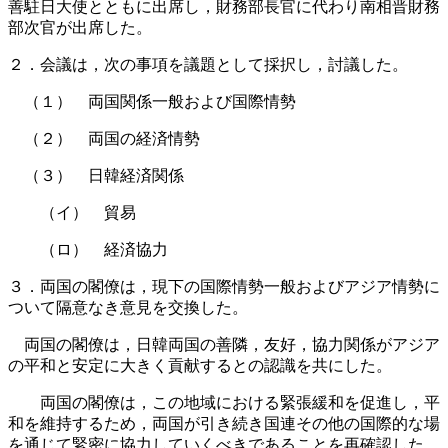
善駐日大使とともに出席し，財務部長官に代わり南相晋財務
部次官が出席した。
２．会議は，次の事項を議題として採択し，討議した。
（１） 両国関係一般および国際情勢
（２） 両国の経済情勢
（３） 日韓経済関係
（イ） 貿易
（ロ） 経済協力
３．両国の閣僚は，現下の国際情勢一般およびアジア情勢に
ついて隔意なき意見を交換した。
両国の閣僚は，日韓両国の善隣，友好，協力関係がアジア
の平和と安定に大きく貢献するとの認識を共にした。
両国の閣僚は，この地域における緊張緩和を促進し，平
和を維持するため，両国が引き続き国連その他の国際的な場
を通じて緊密に協力していくべきであることを再確認した。