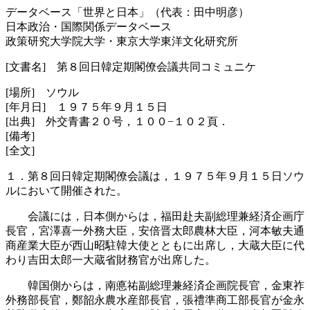
データベース「世界と日本」（代表：田中明彦）
日本政治・国際関係データベース
政策研究大学院大学・東京大学東洋文化研究所
[文書名] 第８回日韓定期閣僚会議共同コミュニケ
[場所] ソウル
[年月日] １９７５年９月１５日
[出典] 外交青書２０号，１００−１０２頁．
[備考]
[全文]
１．第８回日韓定期閣僚会議は，１９７５年９月１５日ソウ
ルにおいて開催された。
会議には，日本側からは，福田赴夫副総理兼経済企画庁
長官，宮澤喜一外務大臣，安倍晋太郎農林大臣，河本敏夫通
商産業大臣が西山昭駐韓大使とともに出席し，大蔵大臣に代
わり吉田太郎一大蔵省財務官が出席した。
韓国側からは，南悳祐副総理兼経済企画院長官，金東祚
外務部長官，鄭韶永農水産部長官，張禮準商工部長官が金永