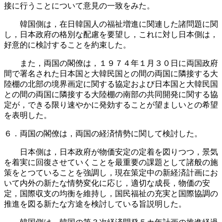
接に行うことについて意見の一致をみた。
韓国側は，在日韓国人の福祉増進に関連した諸問題に関
し，日本政府の格別な配慮を要望し，これに対し日本側は，
好意的に検討することを約束した。
また，両国の閣僚は，１９７４年１月３０日に両国政府
間で署名された日本国と大韓民国との間の両国に隣接する大
陸棚の北部の境界画定に関する協定および日本国と大韓民国
との間の両国に隣接する大陸棚の南部の共同開発に関する協
定が，できる限り速やかに発効することが望ましいとの希望
を表明した。
６．両国の閣僚は，両国の経済情勢に関して検討した。
日本側は，日本政府が物価安定の定着を図りつつ，景気
を着実に回復させていくことを最重要の課題として諸般の施
策をとつていることを強調し，現在策定中の新経済計画にお
いて内外の新たな情勢変化に応じ，適切な成長，物価の安
定，国際収支の均衡を維持し，国民福祉の充実と国際協調の
推進を図る新たな方途を検討している旨説明した。