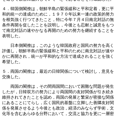
４．韓国側閣僚は，朝鮮半島の緊張緩和と平和定着，更に平
和的統一の達成のために，１９７０年以来一連の政策的努力
を根気強く行つてきたこと，特に今年７月４日南北対話の無
条件再開を促したことを説明し，今後とも忍耐と誠意をもつ
て南北対話の速やかなる再開のための努力を継続することを
表明した。
日本側閣僚は，このような韓国政府と国民の努力を高く
評価し，朝鮮半島の緊張緩和と平和のために南北対話が速や
かに再開され，統一が平和的な方法で達成されることを強く
希望した。
５．両国の閣僚は，最近の日韓関係について検討し，意見を
交換した。
両国の閣僚は，その間両国間において困難な問題が発生
したが，日韓双方の努力により両国間の友好関係が引き続き
維持されてきたことを認め，両国の発展と繁栄が密接な関係
にあることにてらし，広く国民的基盤に立脚した善隣友好関
係を発展させるよう今後とも政治，経済のみならず学術，文
化等を含むあらゆる分野において，交流と協力を更に一層密