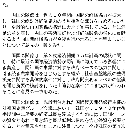
た。
両国の閣僚は，過去１０年間両国間の経済協力が拡大
し，韓国の総対外経済協力のうち相当な部分を占めるにいた
り，全般的な両国関係の増進に大きく寄与していることに満
足の意を表し，両国の善隣友好および経済関係の強化に貢献
するよう両国間経済協力が今後も行われることが望ましいこ
とについて意見の一致をみた。
両国の閣僚は，第３次経済開発５カ年計画の現状に関
し，特に最近の国際経済情勢が同計画に与えている影響につ
き留意し，同計画の事業に対する政府ベースの協力に関し，
引き続き農業開発をはじめとする経済，社会基盤施設の整備
拡充に関する具体的案件に対し，政府間実務者レベルの協議
を通じ所要の検討を行つた上適切な案件につき協力が行われ
ることに意見の一致をみた。
両国の閣僚は，先般開催された国際復興開発銀行主催の
対韓国協議グループ会議において，韓国が，１９７０年代後
半期間中に所要の経済成長を達成するためには，民間ベース
の資金とあわせ引き続き長期低利の借款を含む外資を必要と
することが留意されたことに注目しつつ，今後韓国の第４次