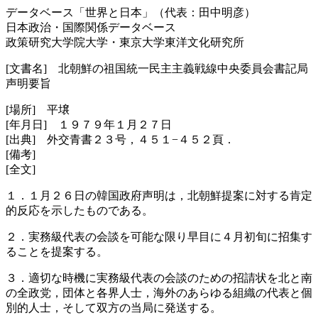
データベース「世界と日本」（代表：田中明彦）
日本政治・国際関係データベース
政策研究大学院大学・東京大学東洋文化研究所
[文書名] 北朝鮮の祖国統一民主主義戦線中央委員会書記局
声明要旨
[場所] 平壌
[年月日] １９７９年１月２７日
[出典] 外交青書２３号，４５１−４５２頁．
[備考]
[全文]
１．１月２６日の韓国政府声明は，北朝鮮提案に対する肯定
的反応を示したものである。
２．実務級代表の会談を可能な限り早目に４月初旬に招集す
ることを提案する。
３．適切な時機に実務級代表の会談のための招請状を北と南
の全政党，団体と各界人士，海外のあらゆる組織の代表と個
別的人士，そして双方の当局に発送する。