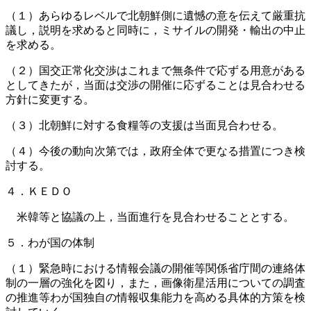
（１）あらゆるレベルで北朝鮮側に遺憾の意を伝えて厳重抗
議し，説明を求めると同時に，ミサイルの開発・輸出の中止
を求める。
（２）国交正常化交渉はこれまで無条件で応ずる用意がある
としてきたが，当面は交渉の開催に応ずることは見合わせる
方針に変更する。
（３）北朝鮮に対する食糧等の支援は当面見合わせる。
（４）今後の動向次第では，政府全体で更なる措置につき検
討する。
４．ＫＥＤＯ
米韓等と協議の上，当面進行を見合わせることとする。
５．わが国の体制
（１）緊急時における情報会議の開催等関係省庁間の連絡体
制の一層の強化を図り，また，画像衛星活用についての調査
の推進等わが国独自の情報収集能力を高める具体的方策を検