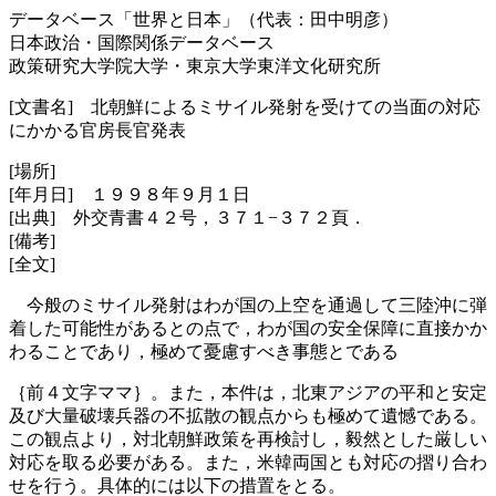
データベース「世界と日本」（代表：田中明彦）
日本政治・国際関係データベース
政策研究大学院大学・東京大学東洋文化研究所
[文書名] 北朝鮮によるミサイル発射を受けての当面の対応
にかかる官房長官発表
[場所]
[年月日] １９９８年９月１日
[出典] 外交青書４２号，３７１−３７２頁．
[備考]
[全文]
今般のミサイル発射はわが国の上空を通過して三陸沖に弾
着した可能性があるとの点で，わが国の安全保障に直接かか
わることであり，極めて憂慮すべき事態とである
｛前４文字ママ｝。また，本件は，北東アジアの平和と安定
及び大量破壊兵器の不拡散の観点からも極めて遺憾である。
この観点より，対北朝鮮政策を再検討し，毅然とした厳しい
対応を取る必要がある。また，米韓両国とも対応の摺り合わ
せを行う。具体的には以下の措置をとる。