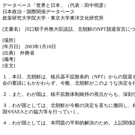
データベース「世界と日本」（代表：田中明彦）
日本政治・国際関係データベース
政策研究大学院大学・東京大学東洋文化研究所
[文書名] 川口順子外務大臣談話、北朝鮮のNPT脱退宣言に
[場所]
[年月日] 2003年1月10日
[出典] 外務省
[備考]
[全文]
１．本日、北朝鮮は、核兵器不拡散条約（NPT）からの脱退
会の要請にもかかわらず、今般、北朝鮮がこのような決定を
２．また、わが国は、核不拡散体制維持の視点からも、深刻
３．わが国としては、北朝鮮が今般の決定を直ちに撤回し、
国やIAEAとの協力等を行っていく。
４．わが国としては、本問題の平和的解決のため、上記関係