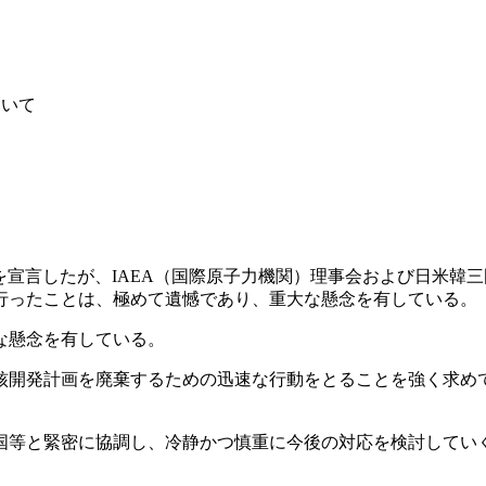
ついて
を宣言したが、IAEA（国際原子力機関）理事会および日米韓三
行ったことは、極めて遺憾であり、重大な懸念を有している。
な懸念を有している。
核開発計画を廃棄するための迅速な行動をとることを強く求め
国等と緊密に協調し、冷静かつ慎重に今後の対応を検討してい