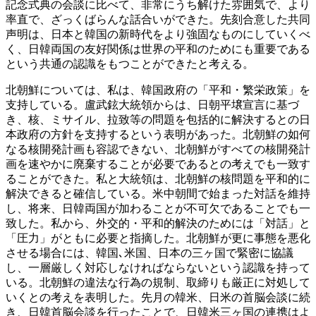
記念式典の会談に比べて、非常にうち解けた雰囲気で、より
率直で、ざっくばらんな話合いができた。先刻合意した共同
声明は、日本と韓国の新時代をより強固なものにしていくべ
く、日韓両国の友好関係は世界の平和のためにも重要である
という共通の認識をもつことができたと考える。
北朝鮮については、私は、韓国政府の「平和・繁栄政策」を
支持している。盧武鉉大統領からは、日朝平壌宣言に基づ
き、核、ミサイル、拉致等の問題を包括的に解決するとの日
本政府の方針を支持するという表明があった。北朝鮮の如何
なる核開発計画も容認できない、北朝鮮がすべての核開発計
画を速やかに廃棄することが必要であるとの考えでも一致す
ることができた。私と大統領は、北朝鮮の核問題を平和的に
解決できると確信している。米中朝間で始まった対話を維持
し、将来、日韓両国が加わることが不可欠であることでも一
致した。私から、外交的・平和的解決のためには「対話」と
「圧力」がともに必要と指摘した。北朝鮮が更に事態を悪化
させる場合には、韓国､米国、日本の三ヶ国で緊密に協議
し、一層厳しく対応しなければならないという認識を持って
いる。北朝鮮の違法な行為の規制、取締りも厳正に対処して
いくとの考えを表明した。先月の韓米、日米の首脳会談に続
き、日韓首脳会談を行ったことで、日韓米三ヶ国の連携はよ