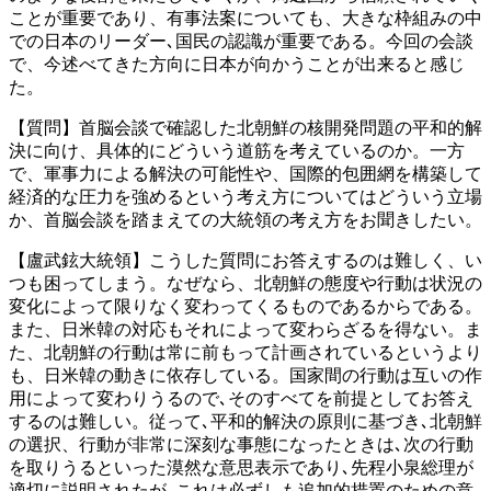
ことが重要であり、有事法案についても、大きな枠組みの中
での日本のリーダー､国民の認識が重要である。今回の会談
で、今述べてきた方向に日本が向かうことが出来ると感じ
た。
【質問】首脳会談で確認した北朝鮮の核開発問題の平和的解
決に向け、具体的にどういう道筋を考えているのか。一方
で、軍事力による解決の可能性や、国際的包囲網を構築して
経済的な圧力を強めるという考え方についてはどういう立場
か、首脳会談を踏まえての大統領の考え方をお聞きしたい。
【盧武鉉大統領】こうした質問にお答えするのは難しく、い
つも困ってしまう。なぜなら、北朝鮮の態度や行動は状況の
変化によって限りなく変わってくるものであるからである。
また、日米韓の対応もそれによって変わらざるを得ない。ま
た、北朝鮮の行動は常に前もって計画されているというより
も、日米韓の動きに依存している。国家間の行動は互いの作
用によって変わりうるので､そのすべてを前提としてお答え
するのは難しい。従って､平和的解決の原則に基づき､北朝鮮
の選択、行動が非常に深刻な事態になったときは､次の行動
を取りうるといった漠然な意思表示であり､先程小泉総理が
適切に説明されたが､これは必ずしも追加的措置のための意