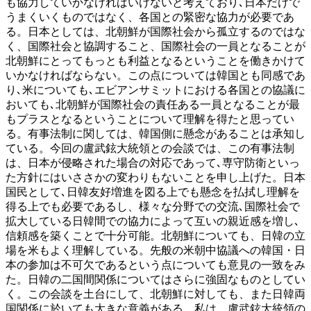
も協力していかなければいけないと考えており､日本だけで
うまくいくものではなく、各国との緊密な協力が必要であ
る。日本としては、北朝鮮が国際社会から孤立するのではな
く、国際社会と協調すること、国際社会の一員となることが
北朝鮮にとってもっとも利益となるということを働きかけて
いかなければならない。この点については韓国とも同感であ
り､米についても､エビアンサミットにおける各国との協議に
おいても､北朝鮮が国際社会の責任ある一員となることが最
もプラスとなるということについて理解を得たと思ってい
る。有事法制に関しては、韓国側に懸念があることは承知し
ている。今回の盧武鉉大統領との会談では、この有事法制
は、日本が侵略された場合の対応であって､専守防衛といっ
た方針にはいささかの変わりもないことを申し上げた。日本
国民として､日韓友好増進を図る上でも懸念を払拭し理解を
得る上でも必要であるし、様々な分野での交流､国際社会で
拡大している日韓間での協力によって互いの親近感を増し､
信頼感を築くことで十分可能。北朝鮮についても、日韓の立
場を米もよく理解している。先般の米朝中協議への韓国・日
本の参加は不可欠であるという点についても意見の一致をみ
た。日韓の二国間関係についてはさらに強固なものとしてい
く。この会談を土台にして、北朝鮮に対しても、また日韓両
国関係に於いても大きな意義がある。私は、盧武鉉大統領の