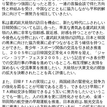
り緊密かつ強固になったと思う。一連の首脳会談で得た方向
性と枠組みを受け、中国などとともに協力しながら平和的解
決に向けて一層努力を傾注していきたい。
私は盧武鉉大統領の訪日を機会に、新たな時代にふさわしい
日韓関係についても話し合った。率直な勇気ある盧武鉉大統
領の人柄に非常な信頼感､親近感、好感を持つことができた.
今後色んな分野において､盧武鉉大統領の訪問は､日本と韓国
の将来に向けた協力発展に必ずつながると言う確信を持つこ
とができた。青少年・スポーツ関係の交流を引き続き推進
し、２００５年には日韓国交正常化４０周年を迎え、「ジャ
パン・コリア・フェスタ２００５」という記念すべき各分野
での交流行事の準備を進めているところ､相互理解と友情を
深めるいい交流事業を推進したい。大統領が大衆文化の開放
の拡大を決断されたことを高く評価したい。
また、日韓ＦＴＡの実現により、両国経済の緊密化と競争力
の強化を図ることが可能であると思う。できるだけ早期にＦ
ＴＡ締結交渉を開始できるよう互いに努力をしたいというこ
とでも一致した。人の往来を更に活性化させるため、金浦・
羽田間の航空便の早期運航を推進。日本政府は､観光交流を
更に推進したいという方針を掲げているが、この拡大に向け