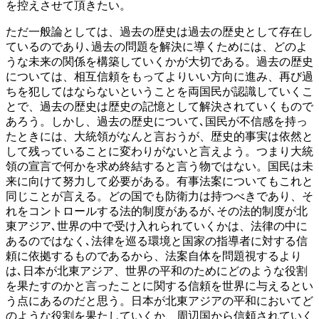
を控えさせて頂きたい。
ただ一般論としては、過去の歴史は過去の歴史として存在し
ているのであり､過去の問題を解決に導くためには、どのよ
うな未来の関係を構築していくかが大切である。過去の歴史
については、相互信頼をもってよりいい方向に進み、再び過
ちを犯してはならないということを両国民が認識していくこ
とで、過去の歴史は歴史の記憶として解決されていくもので
あろう。しかし、過去の歴史について､国民が不信感を持っ
たときには、大統領がなんと言おうが、歴史的事実は依然と
して残っていることに変わりがないと言えよう。つまり大統
領の宣言で何かを求め終結すると言う物ではない。国民は未
来に向けて努力して必要がある。有事法案についてもこれと
同じことが言える。どの国でも防衛力は持つべきであり、そ
れをコントロールする法的制度があるが､その法的制度が北
東アジア､世界の中で受け入れられていくかは、法律の中に
あるのではなく､法律を巡る環境と国家の指導者に対する信
頼に依拠するものであるから、法案自体を問題視するより
は､日本が北東アジア、世界の平和のためにどのような役割
を果たすのかと言ったことに関する信頼を世界に与えるとい
う点にあるのだと思う。日本が北東アジアの平和においてど
のような役割を果たしていくか、周辺国から信頼されていく