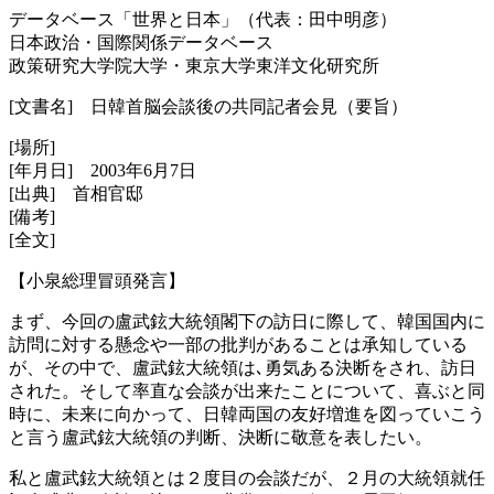
データベース「世界と日本」（代表：田中明彦）
日本政治・国際関係データベース
政策研究大学院大学・東京大学東洋文化研究所
[文書名] 日韓首脳会談後の共同記者会見（要旨）
[場所]
[年月日] 2003年6月7日
[出典] 首相官邸
[備考]
[全文]
【小泉総理冒頭発言】
まず、今回の盧武鉉大統領閣下の訪日に際して、韓国国内に
訪問に対する懸念や一部の批判があることは承知している
が、その中で、盧武鉉大統領は､勇気ある決断をされ、訪日
された。そして率直な会談が出来たことについて、喜ぶと同
時に、未来に向かって、日韓両国の友好増進を図っていこう
と言う盧武鉉大統領の判断、決断に敬意を表したい。
私と盧武鉉大統領とは２度目の会談だが、２月の大統領就任