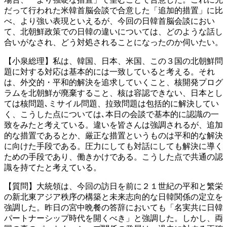
だって行われた米韓首脳会談で合意した「追加的措置」に比
べ、より強い表現といえるが、今回の日韓首脳会談におい
て、北朝鮮政策での日韓の違いについては、どのような話し
合いがなされ、どう対処されることになったのか伺いたい。
【小泉総理】私は、韓国、日本、米国、この３国の北朝鮮問
題に対する対応は基本的には一致していると考える。それ
は、外交的・平和的解決を追求していくこと、核開発プログ
ラムを北朝鮮が廃棄すること、核は容認できない、日本とし
ては核問題､ミサイル問題、拉致問題は包括的に解決してい
く、こうした点については､本日の会談で基本的に認識の一
致をみたと考えている。違いを皆さんは強調されるが、追加
的な措置であるとか、厳正な措置というものは平和的な解決
に向けた手段である。圧力にしても対話にしても解決に導く
ための手段であり、働きかけである。こうした点で共通の認
識を持てたと考えている。
【質問】大統領は、今回の訪日を前に２１世紀の平和と繁栄
の新北東アジア秩序の構築と未来志向的な日韓関係の定立を
強調した。昨日の宮中晩餐の答辞においても「名実共に日韓
パートナーシップ時代を開くべき」と強調した。しかし、両