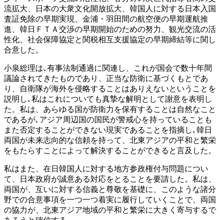
流拡大、日本の大衆文化開放拡大、韓国人に対する日本入国
査証免除の早期実現、金浦・羽田間の航空便の早期運航推
進、韓日ＦＴＡ交渉の早期開始のための努力、観光交流の活
性化、社会保障協定と関税相互支援協定の早期締結等に関し
合意した。
小泉総理は､有事法制通過に関連し、これが国会で数十年間
議論されてきたものであり、正当な防衛に基づくもとであ
り、自衛隊が海外を侵略することはありえないということを
説明し､私はこれについても真摯な解明として謝意を表明し
た。私は、あらゆる国が防衛力を保有することは自然なこと
であるが､アジア周辺国の国民が警戒心を持っていることも
また否定することができない現実であることを指摘し､韓日
両国が未来志向的な信頼を持って、北東アジアの平和と繁栄
をもたらすことによって解決することができると言及した。
私はまた、在日韓国人に対する地方参政権付与問題につい
て、日本政府が誠意ある対応をとることを要請した。私は、
両国が、互いに対する信義と尊敬を基礎に、このような諸分
野での合意事項を一つ一つ着実に履行していくことで、両国
の協力が、北東アジア地域の平和と繁栄に大きく寄与するで