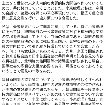
上に２１世紀の未来志向的な実質的協力関係を作っていくた
めに、共に努力していくこととした。小泉総理と私は、今回
の会談で、諸般の分野での関心事項について、幅広く虚心坦
懐に意見交換を行い、協力策につき合意した。
私は、会談結果について非常に満足している。特に小泉総理
にあっては、韓国政府の平和繁栄政策に対する積極的な支持
の立場を再確認して下さり、当面の課題である北朝鮮の核問
題の平和的解決のために韓日米三国が、緊密な連携の下、今
後の方向について引き続き協議していくことで合意した点
を、何よりも意味深いものと考える。先月、米国で開催され
た韓米首脳会談と日米首脳会談の共同声明と記者会見の内容
を再確認し、北朝鮮の核問題等の諸懸案が解決される場合、
国際社会の広範な支援が必要であり、可能となるであろうと
いうことで意見の一致をみた。
韓日両国間の協力策についても、小泉総理が詳しく述べられ
たように、我々両首脳は昨年のＷ杯の成功裡の共催で作られ
た両国の友好親善の雰囲気を活かし、韓日関係を一段階高い
協力関係に発展させていくための様々な協力策について合意
することとなり、非常に嬉しく考える。小泉総理と私は、青
少年・スポーツ交流の活性化、各分野の次世代指導者間の交