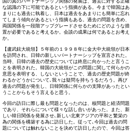
国の真のパートナーシップ関係の発展は、過去に対する正確
な認識の下に可能であるという指摘がある。今まで韓国はあ
まりにも過去に執着し、日本は過去をあまりにも簡単に忘れ
てしまう傾向があるという指摘もある。過去の問題を含め、
両国関係を一段階アップグレードさせるためにどのような措
置が必要であると考えるか。会談の成果は何であるとお考え
か。
【盧武鉉大統領】５年前の１９９８年に金大中大統領が日本
を訪問され、日韓の新しいパートナーシップを宣言された。
当時、日韓の過去の歴史については終息に向かったと言うこ
とを表明された。韓国の大統領がこの問題に関して何らかの
意思を表明する、しないということで、過去の歴史問題が終
わるかどうかについて､我々は疑問を持ちうるだろう。再び
過去の問題が発生し、日韓関係に何らかの支障があったとい
うことからもそう言えると思う。
今回の訪日に際し最も問題となったのは、核問題と経済問題
であり、それらについて様々な話し合いがあった。また、新
しい韓日関係を発展させ､新しい北東アジアの平和と繁栄の
為の関係を構築する為に訪日した。従って､今回は過去の問
題については触れないことを決めて訪日したので、今回は答