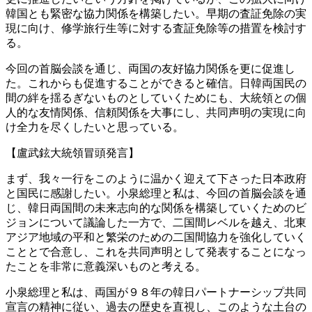
韓国とも緊密な協力関係を構築したい。早期の査証免除の実
現に向け、修学旅行生等に対する査証免除等の措置を検討す
る。
今回の首脳会談を通じ、両国の友好協力関係を更に促進し
た。これからも促進することができると確信。日韓両国民の
間の絆を揺るぎないものとしていくためにも、大統領との個
人的な友情関係、信頼関係を大事にし、共同声明の実現に向
け全力を尽くしたいと思っている。
【盧武鉉大統領冒頭発言】
まず、我々一行をこのように温かく迎えて下さった日本政府
と国民に感謝したい。小泉総理と私は、今回の首脳会談を通
じ、韓日両国間の未来志向的な関係を構築していくためのビ
ジョンについて議論した一方で、二国間レベルを越え、北東
アジア地域の平和と繁栄のための二国間協力を強化していく
こととで合意し、これを共同声明として発表することになっ
たことを非常に意義深いものと考える。
小泉総理と私は、両国が９８年の韓日パートナーシップ共同
宣言の精神に従い、過去の歴史を直視し、このような土台の