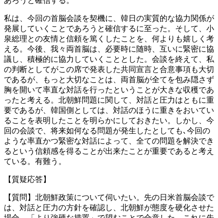
あろうと確信する。
私は、今回の首脳会談を契機に、韓日の実質的な協力関係が
発展していくことであろうと確信するに至った。そして、小
泉総理との友情と信頼を篤くしたことを、何よりも嬉しく考
える。今後、我々両首脳は、必要時に随時、互いに緊密に協
議し、積極的に協力していくこととした。会談を終えて、私
の判断としてがこの席で発表した共同宣言と合意事項も大切
であるが、もっと大切なことは、両首脳が全てを包み隠さず
胸を開いて率直な対話を行ったということが大きな収穫であ
ったと考える。北朝鮮問題に関して、対話と圧力はともに重
要であるが、韓国側としては、対話のほうに重きをおいてい
ることを表明したことを明らかにしておきたい。しかし、今
回の会談で、将来如何なる問題が発生したとしても､今回の
ような率直かつ緊密な対話によって、全ての問題を解決でき
るという信頼感を得ることが出来たことが重要であると考え
ている。有難う。
【質疑応答】
【質問】北朝鮮政策について伺いたい。先の日米首脳会談で
は、対話と圧力の方針を確認し、北朝鮮が態度を硬化させた
場合、「より強硬な措置」で望むことで合意した。これに先