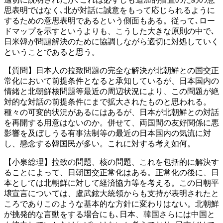
思表明ではなく､北が対話に誠意をもって応じられるように
するための意思表明であるという側面もある。従って､ロー
ドマップを示すというよりも、こうした大きな原則の中で､
日米韓が問題解決のために協調しながら適切に対処していく
ということであると思う。
【質問】日本人の拉致問題の完全な解決が北朝鮮との国交正
常化において前提条件となると承知しているが、日本国内の
情緒と北朝鮮核問題等最近の周辺状況により、この問題が絶
対的な対話の前提条件にまで拡大されたものと思われる。
種々の可変的状況があるにはあるが、日本が北朝鮮との対話
を再開する用意はないのか。併せて、両国間の友好関係に悪
影響を及ぼしうる有事法制等の最近の日本国内の気流に対
し、懸念する韓国民が多い。これに対する考え如何。
【小泉総理】拉致の問題、核の問題、これを包括的に解決す
ることによって、日朝国交正常化はある。正常化の後に、日
本としては北朝鮮に対して経済協力等を考える。この日朝平
壌宣言については、盧武鉉大統領からも支持が表明されたと
ころでありこのような基本的な方針に変わりはない。北朝鮮
が挑発的な言動をする場合にも､日本、韓国さらには中国と