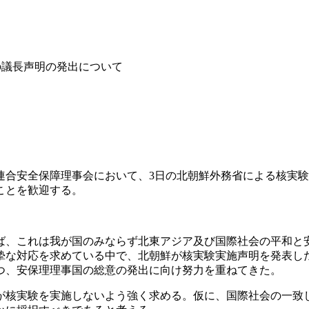
の議長声明の発出について
際連合安全保障理事会において、3日の北朝鮮外務省による核実
ことを歓迎する。
ば、これは我が国のみならず北東アジア及び国際社会の平和と
摯な対応を求めている中で、北朝鮮が核実験実施声明を発表し
つ、安保理理事国の総意の発出に向け努力を重ねてきた。
が核実験を実施しないよう強く求める。仮に、国際社会の一致