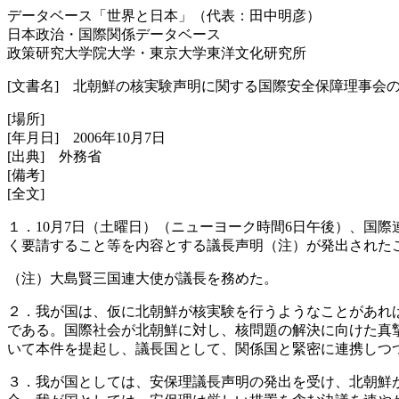
データベース「世界と日本」（代表：田中明彦）
日本政治・国際関係データベース
政策研究大学院大学・東京大学東洋文化研究所
[文書名] 北朝鮮の核実験声明に関する国際安全保障理事会
[場所]
[年月日] 2006年10月7日
[出典] 外務省
[備考]
[全文]
１．10月7日（土曜日）（ニューヨーク時間6日午後）、国
く要請すること等を内容とする議長声明（注）が発出された
（注）大島賢三国連大使が議長を務めた。
２．我が国は、仮に北朝鮮が核実験を行うようなことがあれ
である。国際社会が北朝鮮に対し、核問題の解決に向けた真
いて本件を提起し、議長国として、関係国と緊密に連携しつ
３．我が国としては、安保理議長声明の発出を受け、北朝鮮