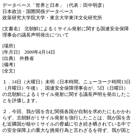
データベース「世界と日本」（代表：田中明彦）
日本政治・国際関係データベース
政策研究大学院大学・東京大学東洋文化研究所
[文書名] 北朝鮮によるミサイル発射に関する国連安全保障
理事会の議長声明発出について
[場所]
[年月日] 2009年4月14日
[出典] 外務省
[備考]
[全文]
１．14日（火曜日）未明（日本時間。ニューヨーク時間13日
（月曜日）午後）、国連安全保障理事会が、5日（日曜日）
の北朝鮮によるミサイル発射に関する議長声明を発出したこ
とを評価します。
２．今回、我が国を含む関係各国が自制を求めたにもかかわ
らず、北朝鮮がミサイル発射を強行したことは、我が国を含
む近隣国が核やミサイルの脅威に引き続き晒されている中で
の安全保障上の重大な挑発行為と言わざるを得ず、我が国と