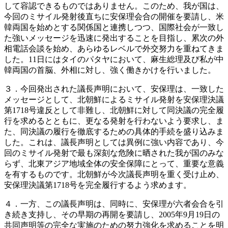
して容認できるものではありません。このため、我が国は、
今回のミサイル発射後直ちに安保理会合の開催を要請し、米
韓両国を始めとする関係国と連携しつつ、国際社会が一致し
た強いメッセージを迅速に発出することを目指し、累次の外
相電話会談を始め、あらゆるレベルで外交努力を重ねてきま
した。11日にはタイのパタヤにおいて、麻生総理及び私が中
韓両国の首脳、外相に対し、強く働きかけを行いました。
３．今回発出された議長声明において、安保理は、一致した
メッセージとして、北朝鮮によるミサイル発射を安保理決議
第1718号違反として非難し、北朝鮮に対して同決議の完全履
行を求めるとともに、更なる発射を行わないよう要求し、ま
た、同決議の履行を徹底するための具体的手続を盛り込みま
した。これは、議長声明としては異例に強い内容であり、今
回のミサイル発射で最も深刻な危険に晒された我が国のみな
らず、北東アジア地域全体の安全保障にとって、重要な意義
を有するものです。北朝鮮が今次議長声明を重く受け止め、
安保理決議第1718号を完全履行するよう求めます。
４．一方、この議長声明は、同時に、安保理が六者会合を引
き続き支持し、その早期の再開を要請し、2005年9月19日の
共同声明等の完全な実施のための努力強化を求めることを明