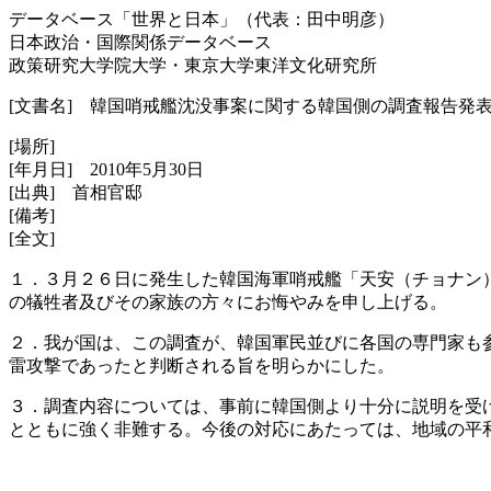
データベース「世界と日本」（代表：田中明彦）
日本政治・国際関係データベース
政策研究大学院大学・東京大学東洋文化研究所
[文書名] 韓国哨戒艦沈没事案に関する韓国側の調査報告発
[場所]
[年月日] 2010年5月30日
[出典] 首相官邸
[備考]
[全文]
１．３月２６日に発生した韓国海軍哨戒艦「天安（チョナン
の犠牲者及びその家族の方々にお悔やみを申し上げる。
２．我が国は、この調査が、韓国軍民並びに各国の専門家も
雷攻撃であったと判断される旨を明らかにした。
３．調査内容については、事前に韓国側より十分に説明を受
とともに強く非難する。今後の対応にあたっては、地域の平