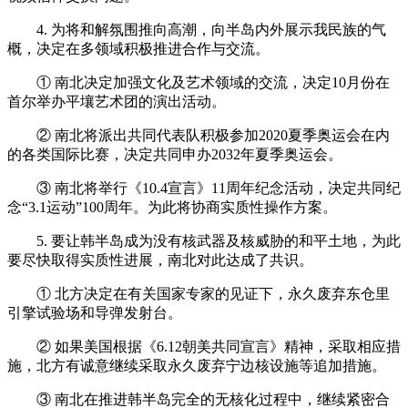
4. 为将和解氛围推向高潮，向半岛内外展示我民族的气
概，决定在多领域积极推进合作与交流。
① 南北决定加强文化及艺术领域的交流，决定10月份在
首尔举办平壤艺术团的演出活动。
② 南北将派出共同代表队积极参加2020夏季奥运会在内
的各类国际比赛，决定共同申办2032年夏季奥运会。
③ 南北将举行《10.4宣言》11周年纪念活动，决定共同纪
念“3.1运动”100周年。为此将协商实质性操作方案。
5. 要让韩半岛成为没有核武器及核威胁的和平土地，为此
要尽快取得实质性进展，南北对此达成了共识。
① 北方决定在有关国家专家的见证下，永久废弃东仓里
引擎试验场和导弹发射台。
② 如果美国根据《6.12朝美共同宣言》精神，采取相应措
施，北方有诚意继续采取永久废弃宁边核设施等追加措施。
③ 南北在推进韩半岛完全的无核化过程中，继续紧密合