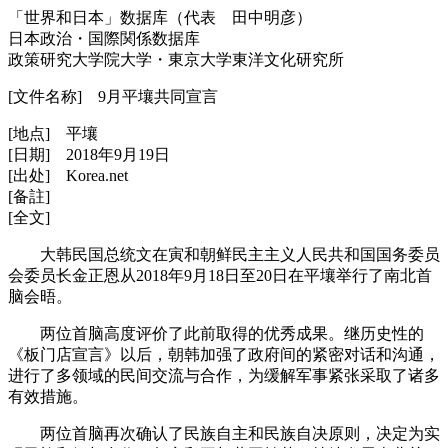
「世界和日本」数据库（代表 田中明彦）
日本政治・国際関係数据库
政策研究大学院大学・東京大学東洋文化研究所
[文件名称] 9月平壤共同宣言
[地点] 平壤
[日期] 2018年9月19日
[出处] Korea.net
[备註]
[全文]
大韩民国总统文在寅和朝鲜民主主义人民共和国国务委员
会委员长金正恩从2018年9月18日至20日在平壤举行了南北首
脑会晤。
两位首脑高度评价了此前取得的优秀成果。继历史性的
《板门店宣言》以后，朝韩加强了政府间的紧密对话和沟通，
进行了多领域的民间交流与合作，为缓解军事紧张采取了诸多
有效措施。
两位首脑再次确认了民族自主和民族自决原则，决定为实