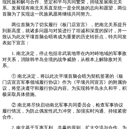
现民族和解与合作、坚定和平与共同繁荣，持续发展南北关
系。发展现有南北关系直至统一是全民族的志向和愿望，两位
首脑为了实现这一民族夙愿将继续共同努力。
两位首脑为了切实履行《板门店宣言》，把南北关系提升
到新高度，就诸多问题与对策进行了坦诚和深度的探讨，并一
致认为此次平壤首脑会晤将成为重要的历史转折点，特共同发
表如下宣言：
1. 南北决定，停止包括非武装地带在内对峙地域的军事敌
对关系，消除韩半岛全境的战争威胁，从根本上解除敌对关
系。
① 南北决定，将以此次平壤首脑会晤为契机签署的《板
门店宣言军事领域履行协议》作为《平壤共同宣言》的附属协
议，将坚决遵守和履行协议内容。为实现韩半岛永久和平，积
极采取具体措施。
② 南北将尽快启动南北军事共同委员会，检查军事协议
履行情况，为防止偶发性武力冲突，加强实时沟通、持续紧密
合作。
2. 南北基于互惠互利、共赢的原则，扩大交流与合作。为