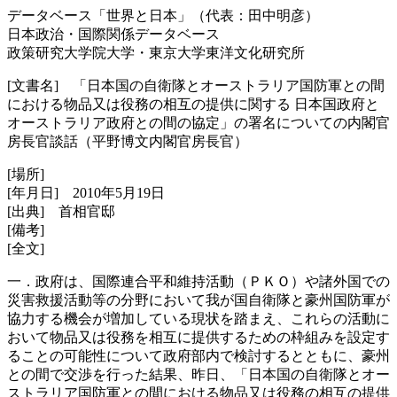
データベース「世界と日本」（代表：田中明彦）
日本政治・国際関係データベース
政策研究大学院大学・東京大学東洋文化研究所
[文書名] 「日本国の自衛隊とオーストラリア国防軍との間
における物品又は役務の相互の提供に関する 日本国政府と
オーストラリア政府との間の協定」の署名についての内閣官
房長官談話（平野博文内閣官房長官）
[場所]
[年月日] 2010年5月19日
[出典] 首相官邸
[備考]
[全文]
一．政府は、国際連合平和維持活動（ＰＫＯ）や諸外国での
災害救援活動等の分野において我が国自衛隊と豪州国防軍が
協力する機会が増加している現状を踏まえ、これらの活動に
おいて物品又は役務を相互に提供するための枠組みを設定す
ることの可能性について政府部内で検討するとともに、豪州
との間で交渉を行った結果、昨日、「日本国の自衛隊とオー
ストラリア国防軍との間における物品又は役務の相互の提供