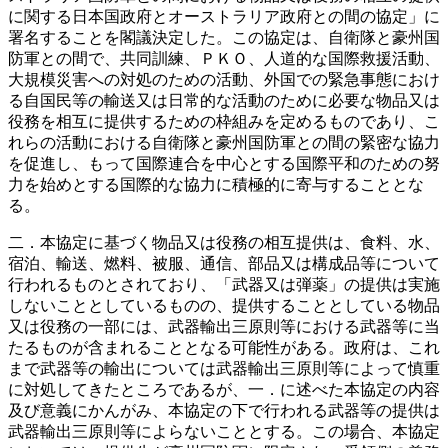
に関する日本国政府とオーストラリア政府との間の協定」に
署名することを閣議決定した。この協定は、自衛隊と豪州国
防軍との間で、共同訓練、ＰＫＯ、人道的な国際救援活動、
大規模災害への対処のための活動、外国での緊急事態におけ
る自国民等の輸送又は日常的な活動のために必要な物品又は
役務を相互に提供するための枠組みを定めるものであり、こ
れらの活動における自衛隊と豪州国防軍との間の緊密な協力
を促進し、もって国際連合を中心とする国際平和のための努
力を始めとする国際的な協力に積極的に寄与することとな
る。
二．本協定に基づく物品又は役務の相互提供は、食料、水、
宿泊、輸送、燃料、被服、通信、部品又は構成品等について
行われるものとされており、「武器又は弾薬」の提供は実施
しないこととしているものの、提供することとしている物品
又は役務の一部には、武器輸出三原則等における武器等に当
たるものが含まれることとなる可能性がある。政府は、これ
まで武器等の輸出については武器輸出三原則等によって慎重
に対処してきたところであるが、一．に述べた本協定の内容
及び意義にかんがみ、本協定の下で行われる武器等の提供は
武器輸出三原則等によらないこととする。この場合、本協定