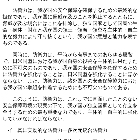
防衛力は、我が国の安全保障を確保するための最終的な
担保であり、我が国に脅威が及ぶことを抑止するとともに、
脅威が及ぶ場合にはこれを排除し、独立国家として国民の生
命・身体・財産と我が国の領土・領海・領空を主体的・自主
的な努力により守り抜くという、我が国の意思と能力を表す
ものである。
同時に、防衛力は、平時から有事までのあらゆる段階
で、日米同盟における我が国自身の役割を主体的に果たすた
めに不可欠のものであり、我が国の安全保障を確保するため
に防衛力を強化することは、日米同盟を強化することにほか
ならない。また、防衛力は、諸外国との安全保障協力におけ
る我が国の取組を推進するためにも不可欠のものである。
このように、防衛力は、これまでに直面したことのない
安全保障環境の現実の下で、我が国が独立国家として存立を
全うするための最も重要な力であり、主体的・自主的に強化
していかなければならない。
イ 真に実効的な防衛力―多次元統合防衛力