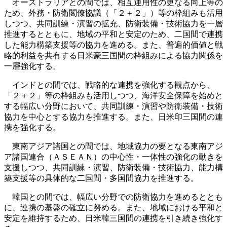
オーストラリアとの間では、相互運用性の更なる向上等の
ため、外務・防衛閣僚協議（「２＋２」）等の枠組みも活用
しつつ、共同訓練・演習の拡充、防衛装備・技術協力を一層
推進するとともに、地域の平和と安定のため、二国間で連携
した能力構築支援等の協力を進める。また、普遍的価値と戦
略的利益を共有する日米豪三国間の枠組みによる協力関係を
一層強化する。
インドとの間では、戦略的な連携を強化する観点から、
「２＋２」等の枠組みも活用しつつ、海洋安全保障を始めと
する幅広い分野において、共同訓練・演習や防衛装備・技術
協力を中心とする協力を推進する。また、日米印三国間の連
携を強化する。
東南アジア諸国との間では、地域協力の要となる東南アジ
ア諸国連合（ＡＳＥＡＮ）の中心性・一体性の強化の動きを
支援しつつ、共同訓練・演習、防衛装備・技術協力、能力構
築支援等の具体的な二国間・多国間協力を推進する。
韓国との間では、幅広い分野での防衛協力を進めるととも
に、連携の基盤の確立に努める。また、地域における平和と
安定を維持するため、日米韓三国間の連携を引き続き強化す