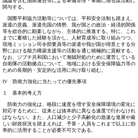
議論を含む国際連合等による軍備管理・軍縮に係る諸活動に
関与する。
国際平和協力活動等については、平和安全法制も踏まえ、
派遣の意義、派遣先国の情勢、我が国との政治・経済的関係
等を総合的に勘案しながら、主体的に推進する。特に、これ
までに蓄積した経験を活かし、人材育成等に取り組みつつ、
現地ミッション司令部要員等の派遣や我が国が得意とする分
野における能力構築支援等の活動を通じ積極的に貢献する。
なお、ジブチ共和国において海賊対処のために運営している
自衛隊の活動拠点について、地域における安全保障協力等の
ための長期的・安定的な活用に向け取り組む。
IV 防衛力強化に当たっての優先事項
１ 基本的考え方
防衛力の強化は、格段に速度を増す安全保障環境の変化に
対応するために、従来とは抜本的に異なる速度で行わなけれ
ばならない。また、人口減少と少子高齢化の急速な進展や厳
しい財政状況を踏まえれば、予算・人員をこれまで以上に効
率的に活用することが必要不可欠である。