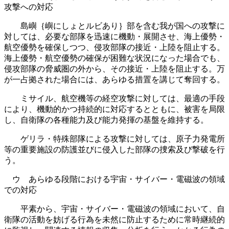
攻撃への対応
島嶼｛嶼にしょとルビあり｝部を含む我が国への攻撃に
対しては、必要な部隊を迅速に機動・展開させ、海上優勢・
航空優勢を確保しつつ、侵攻部隊の接近・上陸を阻止する。
海上優勢・航空優勢の確保が困難な状況になった場合でも、
侵攻部隊の脅威圏の外から、その接近・上陸を阻止する。万
が一占拠された場合には、あらゆる措置を講じて奪回する。
ミサイル、航空機等の経空攻撃に対しては、最適の手段
により、機動的かつ持続的に対応するとともに、被害を局限
し、自衛隊の各種能力及び能力発揮の基盤を維持する。
ゲリラ・特殊部隊による攻撃に対しては、原子力発電所
等の重要施設の防護並びに侵入した部隊の捜索及び撃破を行
う。
ウ あらゆる段階における宇宙・サイバー・電磁波の領域
での対応
平素から、宇宙・サイバー・電磁波の領域において、自
衛隊の活動を妨げる行為を未然に防止するために常時継続的