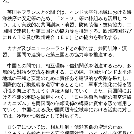
る。
英国やフランスとの間では、インド太平洋地域における海
洋秩序の安定等のため、「２＋２」等の枠組みも活用しつ
つ、より実践的な共同訓練・演習、防衛装備・技術協力、二
国間で連携した第三国との協力等を推進する。欧州諸国並び
にＮＡＴＯ及び欧州連合（ＥＵ）との協力を強化する。
カナダ及びニュージーランドとの間では、共同訓練・演
習、二国間で連携した第三国との協力等を推進する。
中国との間では、相互理解・信頼関係を増進するため、多
層的な対話や交流を推進する。この際、中国がインド太平洋
地域の平和と安定のために責任ある建設的な役割を果たし、
国際的な行動規範を遵守するとともに、軍事力強化に係る透
明性を向上するよう引き続き促していく。また、両国間にお
ける不測の事態を回避すべく、「日中防衛当局間の海空連絡
メカニズム」を両国間の信頼関係の構築に資する形で運用し
ていく。中国による我が国周辺海空域等における活動に対し
ては、冷静かつ毅然として対応する。
ロシアについては、相互理解・信頼関係の増進のため、
「２＋２」を始めとする安全保障対話、ハイレベル交流及び