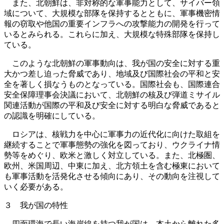
また、北朝鮮は、非対称的な軍事能力として、サイバー領
域について、大規模な部隊を保持するとともに、軍事機密情
報の窃取や他国の重要インフラへの攻撃能力の開発を行って
いるとみられる。これらに加え、大規模な特殊部隊を保持し
ている。
このような北朝鮮の軍事動向は、我が国の安全に対する重
大かつ差し迫った脅威であり、地域及び国際社会の平和と安
全を著しく損なうものとなっている。国際社会も、国際連合
安全保障理事会決議において、北朝鮮の核及び弾道ミサイル
関連活動が国際の平和及び安全に対する明白な脅威であると
の認識を明確にしている。
ロシアは、核戦力を中心に軍事力の近代化に向けた取組を
継続することで軍事態勢の強化を図っており、ウクライナ情
勢等をめぐり、欧米と激しく対立している。また、北極圏、
欧州、米国周辺、中東に加え、北方領土を含む極東において
も軍事活動を活発化させる傾向にあり、その動向を注視して
いく必要がある。
３ 我が国の特性
四面環海で長い海岸線を持つ我が国は、本土から離れた多