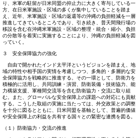
り、米軍の駐留が日米同盟の抑止力に大きく寄与している一
方、在日米軍施設・区域の多くが集中していることを踏ま
え、近年、米軍施設・区域の返還等の沖縄の負担軽減を一層
推進してきているところであり、引き続き、普天間飛行場の
移設を含む在沖縄米軍施設・区域の整理・統合・縮小、負担
の分散等を着実に実施することにより、沖縄の負担軽減を図
っていく。
３ 安全保障協力の強化
自由で開かれたインド太平洋というビジョンを踏まえ、地
域の特性や相手国の実情を考慮しつつ、多角的・多層的な安
全保障協力を戦略的に推進する。その一環として、防衛力を
積極的に活用し、共同訓練・演習、防衛装備・技術協力、能
力構築支援、軍種間交流等を含む防衛協力・交流に取り組
む。また、グローバルな安全保障上の課題への対応にも貢献
する。こうした取組の実施に当たっては、外交政策との調整
を十分に図るとともに、日米同盟を基軸として、普遍的価値
や安全保障上の利益を共有する国々との緊密な連携を図る。
（１）防衛協力・交流の推進