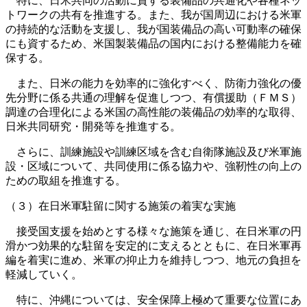
特に、日米共同の活動に資する装備品の共通化や各種ネッ
トワークの共有を推進する。また、我が国周辺における米軍
の持続的な活動を支援し、我が国装備品の高い可動率の確保
にも資するため、米国製装備品の国内における整備能力を確
保する。
また、日米の能力を効率的に強化すべく、防衛力強化の優
先分野に係る共通の理解を促進しつつ、有償援助（ＦＭＳ）
調達の合理化による米国の高性能の装備品の効率的な取得、
日米共同研究・開発等を推進する。
さらに、訓練施設や訓練区域を含む自衛隊施設及び米軍施
設・区域について、共同使用に係る協力や、強靭性の向上の
ための取組を推進する。
（３）在日米軍駐留に関する施策の着実な実施
接受国支援を始めとする様々な施策を通じ、在日米軍の円
滑かつ効果的な駐留を安定的に支えるとともに、在日米軍再
編を着実に進め、米軍の抑止力を維持しつつ、地元の負担を
軽減していく。
特に、沖縄については、安全保障上極めて重要な位置にあ