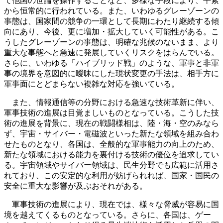
て他国の世論を操作することなど、多様な手段により、平素
から恒常的に行われている。また、いわゆるグレーゾーンの
事態は、国家間の競争の一環として長期にわたり継続する傾
向にあり、今後、更に増加・拡大していく可能性がある。こ
うしたグレーゾーンの事態は、明確な兆候のないまま、より
重大な事態へと急速に発展していくリスクをはらんでいる。
さらに、いわゆる「ハイブリッド戦」のような、軍事と非軍
事の境界を意図的に曖昧にした現状変更の手法は、相手方に
軍事面にとどまらない複雑な対応を強いている。
また、情報通信等の分野における急速な技術革新に伴い、
軍事技術の進展は目覚ましいものとなっている。こうした技
術の進展を背景に、現在の戦闘様相は、陸・海・空のみなら
ず、宇宙・サイバー・電磁波といった新たな領域を組み合わ
せたものとなり、各国は、全般的な軍事能力の向上のため、
新たな領域における能力を裏付ける技術の優位を追求してい
る。宇宙領域やサイバー領域は、民生分野でも広範に活用さ
れており、この安定的な利用が妨げられれば、国家・国民の
安全に重大な影響が及ぶおそれがある。
軍事技術の進展により、現在では、様々な脅威が容易に国
境を越えてくるものとなっている。さらに、各国は、ゲー