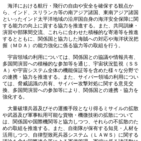
海洋における航行・飛行の自由や安全を確保する観点か
ら、インド、スリランカ等の南アジア諸国、東南アジア諸国
といったインド太平洋地域の沿岸国自身の海洋安全保障に関
する能力の向上に資する協力を推進する。また、共同訓練・
演習や部隊間交流、これらに合わせた積極的な寄港等を推進
するとともに、関係国と協力した海賊への対応や海洋状況把
握（ＭＤＡ）の能力強化に係る協力等の取組を行う。
宇宙領域の利用については、関係国との協議や情報共有、
多国間演習への積極的な参加等を通じ、宇宙状況監視（ＳＳ
Ａ）や宇宙システム全体の機能保証等を含めた様々な分野で
の連携・協力を推進する。また、サイバー領域の利用につい
ては、脅威認識の共有、サイバー攻撃対処に関する意見交
換、多国間演習への参加等により、関係国との連携・協力を
強化する。
大量破壊兵器及びその運搬手段となり得るミサイルの拡散
や武器及び軍事転用可能な貨物・機微技術の拡散について
は、関係国や国際機関等と協力しつつ、それらの不拡散のた
めの取組を推進する。また、自衛隊が保有する知見・人材を
活用しつつ、自律型致死兵器システム（ＬＡＷＳ）に関する