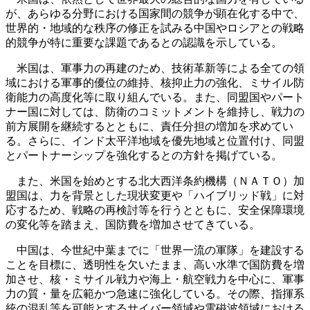
が、あらゆる分野における国家間の競争が顕在化する中で、
世界的・地域的な秩序の修正を試みる中国やロシアとの戦略
的競争が特に重要な課題であるとの認識を示している。
米国は、軍事力の再建のため、技術革新等による全ての領
域における軍事的優位の維持、核抑止力の強化、ミサイル防
衛能力の高度化等に取り組んでいる。また、同盟国やパート
ナー国に対しては、防衛のコミットメントを維持し、戦力の
前方展開を継続するとともに、責任分担の増加を求めてい
る。さらに、インド太平洋地域を優先地域と位置付け、同盟
とパートナーシップを強化するとの方針を掲げている。
また、米国を始めとする北大西洋条約機構（ＮＡＴＯ）加
盟国は、力を背景とした現状変更や「ハイブリッド戦」に対
応するため、戦略の再検討等を行うとともに、安全保障環境
の変化等を踏まえ、国防費を増加させてきている。
中国は、今世紀中葉までに「世界一流の軍隊」を建設する
ことを目標に、透明性を欠いたまま、高い水準で国防費を増
加させ、核・ミサイル戦力や海上・航空戦力を中心に、軍事
力の質・量を広範かつ急速に強化している。その際、指揮系
統の混乱等を可能とするサイバー領域や電磁波領域における