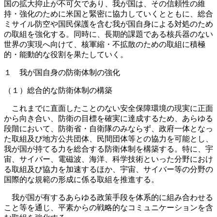
国の拡大抑止が不可欠であり、我が国は、その信頼性の維
持・強化のために米国と緊密に協力していくとともに、総合
ミサイル防空や国民保護を含む我が国自身による対処のため
の取組を強化する。同時に、長期的課題である核兵器のない
世界の実現へ向けて、核軍縮・不拡散のための取組に積極
的・能動的な役割を果たしていく。
１ 我が国自身の防衛体制の強化
（１）総合的な防衛体制の構築
これまでに直面したことのない安全保障環境の現実に正面
から向き合い、防衛の目標を確実に達成するため、あらゆる
段階において、防衛省・自衛隊のみならず、政府一体となっ
た取組及び地方公共団体、民間団体等との協力を可能とし、
我が国が持てる力を総合する防衛体制を構築する。特に、宇
宙、サイバー、電磁波、海洋、科学技術といった分野におけ
る取組及び協力を加速するほか、宇宙、サイバー等の分野の
国際的な規範の形成に係る取組を推進する。
我が国が有するあらゆる政策手段を体系的に組み合わせる
こと等を通じ、平素からの戦略的なコミュニケーションを含