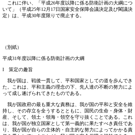
これに伴い、「平成26年度以降に係る防衛計画の大綱につ
いて」（平成25年12月17日国家安全保障会議決定及び閣議決
定）は、平成30年度限りで廃止する。
（別紙）
平成31年度以降に係る防衛計画の大綱
I 策定の趣旨
我が国は、戦後一貫して、平和国家としての道を歩んでき
た。これは、平和主義の理念の下、先人達の不断の努力によ
って成し遂げられてきたものである。
我が国政府の最も重大な責務は、我が国の平和と安全を維
持し、その存立を全うするとともに、国民の生命・身体・財
産、そして、領土・領海・領空を守り抜くことである。これ
は、我が国が独立国家として第一義的に果たすべき責任であ
り、我が国が自らの主体的・自主的な努力によってかかる責