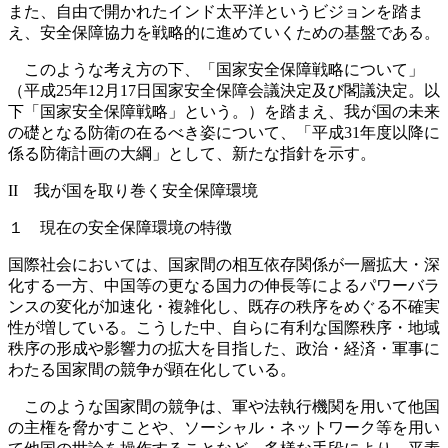
また、自由で開かれたインド太平洋というビジョンを踏ま
え、安全保障協力を戦略的に進めていくための基盤である。
このような考え方の下、「国家安全保障戦略について」
（平成25年12月17日国家安全保障会議決定及び閣議決定。以
下「国家安全保障戦略」という。）を踏まえ、我が国の未来
の礎となる防衛の在るべき姿について、「平成31年度以降に
係る防衛計画の大綱」として、新たな指針を示す。
II 我が国を取り巻く安全保障環境
１ 現在の安全保障環境の特徴
国際社会においては、国家間の相互依存関係が一層拡大・深
化する一方、中国等の更なる国力の伸長等によるパワーバラ
ンスの変化が加速化・複雑化し、既存の秩序をめぐる不確実
性が増している。こうした中、自らに有利な国際秩序・地域
秩序の形成や影響力の拡大を目指した、政治・経済・軍事に
わたる国家間の競争が顕在化している。
このような国家間の競争は、軍や法執行機関を用いて他国
の主権を脅かすことや、ソーシャル・ネットワーク等を用い