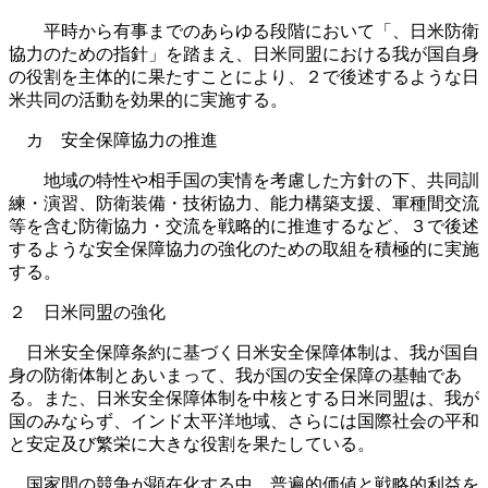
平時から有事までのあらゆる段階において「、日米防衛
協力のための指針」を踏まえ、日米同盟における我が国自身
の役割を主体的に果たすことにより、２で後述するような日
米共同の活動を効果的に実施する。
カ 安全保障協力の推進
地域の特性や相手国の実情を考慮した方針の下、共同訓
練・演習、防衛装備・技術協力、能力構築支援、軍種間交流
等を含む防衛協力・交流を戦略的に推進するなど、３で後述
するような安全保障協力の強化のための取組を積極的に実施
する。
２ 日米同盟の強化
日米安全保障条約に基づく日米安全保障体制は、我が国自
身の防衛体制とあいまって、我が国の安全保障の基軸であ
る。また、日米安全保障体制を中核とする日米同盟は、我が
国のみならず、インド太平洋地域、さらには国際社会の平和
と安定及び繁栄に大きな役割を果たしている。
国家間の競争が顕在化する中、普遍的価値と戦略的利益を