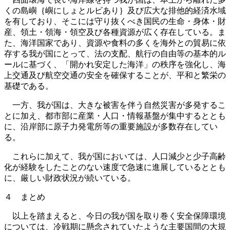
くの島嶼｛嶼にしょとルビあり｝及び広大な排他的経済水域
を有しており、そこには守り抜くべき国民の生命・身体・財
産、領土・領海・領空及び各種資源が広く存在している。ま
た、海洋国家であり、資源や食料の多くを海外との貿易に依
存する我が国にとって、法の支配、航行の自由等の基本的ル
ールに基づく、「開かれ安定した海洋」の秩序を強化し、海
上交通及び航空交通の安全を確保することが、平和と繁栄の
基礎である。
一方、我が国は、大きな被害を伴う自然災害が多発するこ
とに加え、都市部に産業・人口・情報基盤が集中するととも
に、沿岸部に原子力発電所等の重要施設が多数存在してい
る。
これらに加えて、我が国においては、人口減少と少子高齢
化が経験をしたことのない速度で急速に進展しているととも
に、厳しい財政状況が続いている。
４ まとめ
以上を踏まえると、今日の我が国を取り巻く安全保障環境
については、冷戦期に懸念されていたような主要国間の大規