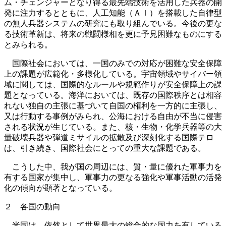
ム・チェンジャーとなり得る最先端技術を活用した兵器の開
発に注力するとともに、人工知能（ＡＩ）を搭載した自律型
の無人兵器システムの研究にも取り組んでいる。今後の更な
る技術革新は、将来の戦闘様相を更に予見困難なものにする
とみられる。
国際社会においては、一国のみでの対応が困難な安全保障
上の課題が広範化・多様化している。宇宙領域やサイバー領
域に関しては、国際的なルールや規範作りが安全保障上の課
題となっている。海洋においては、既存の国際秩序とは相容
れない独自の主張に基づいて自国の権利を一方的に主張し、
又は行動する事例がみられ、公海における自由が不当に侵害
される状況が生じている。また、核・生物・化学兵器等の大
量破壊兵器や弾道ミサイルの拡散及び深刻化する国際テロ
は、引き続き、国際社会にとっての重大な課題である。
こうした中、我が国の周辺には、質・量に優れた軍事力を
有する国家が集中し、軍事力の更なる強化や軍事活動の活発
化の傾向が顕著となっている。
２ 各国の動向
米国は、依然として世界最大の総合的な国力を有している