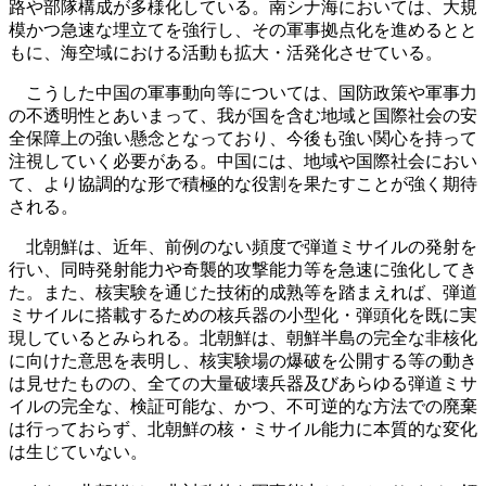
路や部隊構成が多様化している。南シナ海においては、大規
模かつ急速な埋立てを強行し、その軍事拠点化を進めるとと
もに、海空域における活動も拡大・活発化させている。
こうした中国の軍事動向等については、国防政策や軍事力
の不透明性とあいまって、我が国を含む地域と国際社会の安
全保障上の強い懸念となっており、今後も強い関心を持って
注視していく必要がある。中国には、地域や国際社会におい
て、より協調的な形で積極的な役割を果たすことが強く期待
される。
北朝鮮は、近年、前例のない頻度で弾道ミサイルの発射を
行い、同時発射能力や奇襲的攻撃能力等を急速に強化してき
た。また、核実験を通じた技術的成熟等を踏まえれば、弾道
ミサイルに搭載するための核兵器の小型化・弾頭化を既に実
現しているとみられる。北朝鮮は、朝鮮半島の完全な非核化
に向けた意思を表明し、核実験場の爆破を公開する等の動き
は見せたものの、全ての大量破壊兵器及びあらゆる弾道ミサ
イルの完全な、検証可能な、かつ、不可逆的な方法での廃棄
は行っておらず、北朝鮮の核・ミサイル能力に本質的な変化
は生じていない。