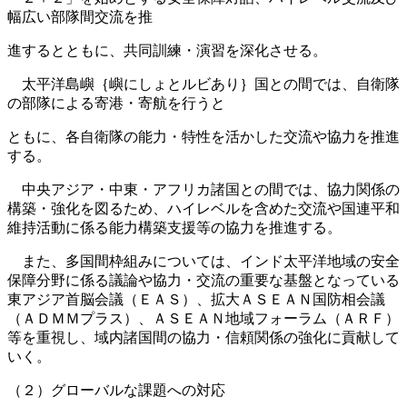
幅広い部隊間交流を推
進するとともに、共同訓練・演習を深化させる。
太平洋島嶼｛嶼にしょとルビあり｝国との間では、自衛隊
の部隊による寄港・寄航を行うと
ともに、各自衛隊の能力・特性を活かした交流や協力を推進
する。
中央アジア・中東・アフリカ諸国との間では、協力関係の
構築・強化を図るため、ハイレベルを含めた交流や国連平和
維持活動に係る能力構築支援等の協力を推進する。
また、多国間枠組みについては、インド太平洋地域の安全
保障分野に係る議論や協力・交流の重要な基盤となっている
東アジア首脳会議（ＥＡＳ）、拡大ＡＳＥＡＮ国防相会議
（ＡＤＭＭプラス）、ＡＳＥＡＮ地域フォーラム（ＡＲＦ）
等を重視し、域内諸国間の協力・信頼関係の強化に貢献して
いく。
（２）グローバルな課題への対応