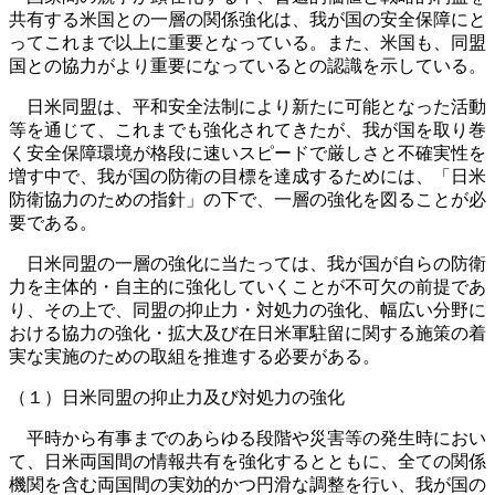
共有する米国との一層の関係強化は、我が国の安全保障にと
ってこれまで以上に重要となっている。また、米国も、同盟
国との協力がより重要になっているとの認識を示している。
日米同盟は、平和安全法制により新たに可能となった活動
等を通じて、これまでも強化されてきたが、我が国を取り巻
く安全保障環境が格段に速いスピードで厳しさと不確実性を
増す中で、我が国の防衛の目標を達成するためには、「日米
防衛協力のための指針」の下で、一層の強化を図ることが必
要である。
日米同盟の一層の強化に当たっては、我が国が自らの防衛
力を主体的・自主的に強化していくことが不可欠の前提であ
り、その上で、同盟の抑止力・対処力の強化、幅広い分野に
おける協力の強化・拡大及び在日米軍駐留に関する施策の着
実な実施のための取組を推進する必要がある。
（１）日米同盟の抑止力及び対処力の強化
平時から有事までのあらゆる段階や災害等の発生時におい
て、日米両国間の情報共有を強化するとともに、全ての関係
機関を含む両国間の実効的かつ円滑な調整を行い、我が国の