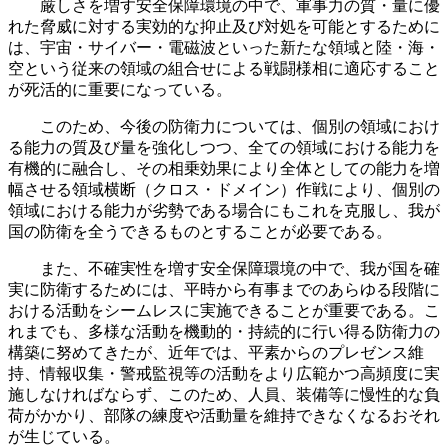
厳しさを増す安全保障環境の中で、軍事力の質・量に優
れた脅威に対する実効的な抑止及び対処を可能とするために
は、宇宙・サイバー・電磁波といった新たな領域と陸・海・
空という従来の領域の組合せによる戦闘様相に適応すること
が死活的に重要になっている。
このため、今後の防衛力については、個別の領域におけ
る能力の質及び量を強化しつつ、全ての領域における能力を
有機的に融合し、その相乗効果により全体としての能力を増
幅させる領域横断（クロス・ドメイン）作戦により、個別の
領域における能力が劣勢である場合にもこれを克服し、我が
国の防衛を全うできるものとすることが必要である。
また、不確実性を増す安全保障環境の中で、我が国を確
実に防衛するためには、平時から有事までのあらゆる段階に
おける活動をシームレスに実施できることが重要である。こ
れまでも、多様な活動を機動的・持続的に行い得る防衛力の
構築に努めてきたが、近年では、平素からのプレゼンス維
持、情報収集・警戒監視等の活動をより広範かつ高頻度に実
施しなければならず、このため、人員、装備等に慢性的な負
荷がかかり、部隊の練度や活動量を維持できなくなるおそれ
が生じている。