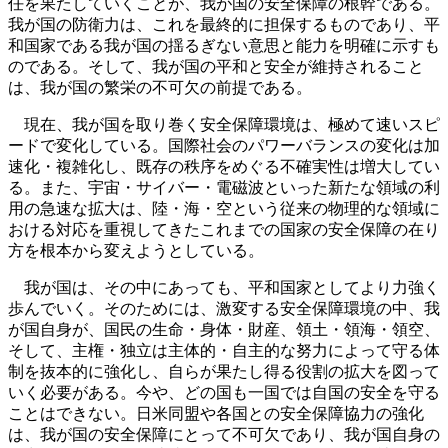
任を果たしていくことが、我が国の安全保障の根幹である。
我が国の防衛力は、これを最終的に担保するものであり、平
和国家である我が国の揺るぎない意思と能力を明確に示すも
のである。そして、我が国の平和と安全が維持されること
は、我が国の繁栄の不可欠の前提である。
現在、我が国を取り巻く安全保障環境は、極めて速いスピ
ードで変化している。国際社会のパワーバランスの変化は加
速化・複雑化し、既存の秩序をめぐる不確実性は増大してい
る。また、宇宙・サイバー・電磁波といった新たな領域の利
用の急速な拡大は、陸・海・空という従来の物理的な領域に
おける対応を重視してきたこれまでの国家の安全保障の在り
方を根本から変えようとしている。
我が国は、その中にあっても、平和国家としてより力強く
歩んでいく。そのためには、激変する安全保障環境の中、我
が国自身が、国民の生命・身体・財産、領土・領海・領空、
そして、主権・独立は主体的・自主的な努力によって守る体
制を抜本的に強化し、自らが果たし得る役割の拡大を図って
いく必要がある。今や、どの国も一国では自国の安全を守る
ことはできない。日米同盟や各国との安全保障協力の強化
は、我が国の安全保障にとって不可欠であり、我が国自身の