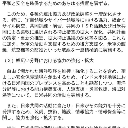
平和と安全を確保するためのあらゆる措置を講ずる。
このため、各種の運用協力及び政策調整を一層深化させ
る。特に、宇宙領域やサイバー領域等における協力、総合ミ
サイル防空、共同訓練・演習、共同のＩＳＲ活動及び日米共
同による柔軟に選択される抑止措置の拡大・深化、共同計画
の策定・更新の推進、拡大抑止協議の深化等を図る。これら
に加え、米軍の活動を支援するための後方支援や、米軍の艦
艇、航空機等の防護といった取組を一層積極的に実施する。
（２）幅広い分野における協力の強化・拡大
自由で開かれた海洋秩序を維持・強化することを含め、望
ましい安全保障環境を創出するため、インド太平洋地域にお
ける日米両国のプレゼンスを高めることも勘案しつつ、海洋
分野等における能力構築支援、人道支援・災害救援、海賊対
処等について、日米共同の活動を実施する。
また、日米共同の活動に当たり、日米がその能力を十分に
発揮するため、装備、技術、施設、情報協力・情報保全等に
関し、協力を強化・拡大する。