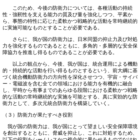
このため、今後の防衛力については、各種活動の持続
性・強靭性を支える能力の質及び量を強化しつつ、平素か
ら、事態の特性に応じた柔軟かつ戦略的な活動を常時継続的
に実施可能なものとすることが必要である。
さらに、我が国の防衛力は、日米同盟の抑止力及び対処
力を強化するものであるとともに、多角的・多層的な安全保
障協力を推進し得るものであることが必要である。
以上の観点から、今後、我が国は、統合運用による機動
的・持続的な活動を行い得るものとするという、前大綱に基
づく統合機動防衛力の方向性を深化させつつ、宇宙・サイバ
ー・電磁波を含む全ての領域における能力を有機的に融合
し、平時から有事までのあらゆる段階における柔軟かつ戦略
的な活動の常時継続的な実施を可能とする、真に実効的な防
衛力として、多次元統合防衛力を構築していく。
（３）防衛力が果たすべき役割
我が国の防衛力は、我が国にとって望ましい安全保障環境
を創出するとともに、脅威を抑止し、これに対処するため、
以下の役割をシームレスかつ複合的に果たせるものでなけれ