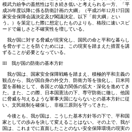
模武力紛争の蓋然性は引き続き低いと考えられる一方、「平
成26年度以降に係る防衛計画の大綱」（平成25年12月17日国
家安全保障会議決定及び閣議決定。以下「前大綱」とい
う。）を策定した際に想定したものよりも、格段に速いスピ
ードで厳しさと不確実性を増している。
我が国に対する脅威が現実化し、国民の命と平和な暮らし
を脅かすことを防ぐためには、この現実を踏まえた措置を講
ずることが必要となっている。
III 我が国の防衛の基本方針
我が国は、国家安全保障戦略を踏まえ、積極的平和主義の
観点から、我が国自身の外交力、防衛力等を強化し、日米同
盟を基軸として、各国との協力関係の拡大・深化を進めてき
た。また、この際、日本国憲法の下、専守防衛に徹し、他国
に脅威を与えるような軍事大国にならないとの基本方針に従
い、文民統制を確保し、非核三原則を守ってきた。
今後とも、我が国は、こうした基本方針等の下で、平和国
家としての歩みを決して変えることはない。その上で、我が
国は、これまでに直面したことのない安全保障環境の現実の