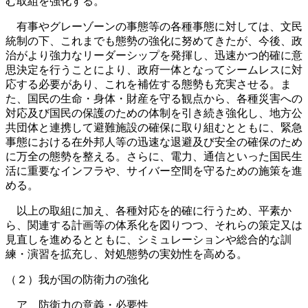
む取組を強化する。
有事やグレーゾーンの事態等の各種事態に対しては、文民
統制の下、これまでも態勢の強化に努めてきたが、今後、政
治がより強力なリーダーシップを発揮し、迅速かつ的確に意
思決定を行うことにより、政府一体となってシームレスに対
応する必要があり、これを補佐する態勢も充実させる。ま
た、国民の生命・身体・財産を守る観点から、各種災害への
対応及び国民の保護のための体制を引き続き強化し、地方公
共団体と連携して避難施設の確保に取り組むとともに、緊急
事態における在外邦人等の迅速な退避及び安全の確保のため
に万全の態勢を整える。さらに、電力、通信といった国民生
活に重要なインフラや、サイバー空間を守るための施策を進
める。
以上の取組に加え、各種対応を的確に行うため、平素か
ら、関連する計画等の体系化を図りつつ、それらの策定又は
見直しを進めるとともに、シミュレーションや総合的な訓
練・演習を拡充し、対処態勢の実効性を高める。
（２）我が国の防衛力の強化
ア 防衛力の意義・必要性