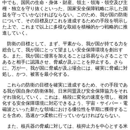
中でも、国民の生命・身体・財産、領土・領海・領空及び主
権・独立を守り抜くといった、国家安全保障戦略に示した国
益を守っていかなければならない。このため、我が国の防衛
について、その目標及びこれを達成するための手段を明示し
た上で、これまで以上に多様な取組を積極的かつ戦略的に推
進していく。
防衛の目標として、まず、平素から、我が国が持てる力を
総合して、我が国にとって望ましい安全保障環境を創出す
る。また、我が国に侵害を加えることは容易ならざることで
あると相手に認識させ、脅威が及ぶことを抑止する。さら
に、万が一、我が国に脅威が及ぶ場合には、確実に脅威に対
処し、かつ、被害を最小化する。
これらの防衛の目標を確実に達成するため、その手段であ
る我が国自身の防衛体制、日米同盟及び安全保障協力をそれ
ぞれ強化していく。これは、格段に変化の速度を増し、複雑
化する安全保障環境に対応できるよう、宇宙・サイバー・電
磁波といった新たな領域における優位性を早期に獲得するこ
とを含め、迅速かつ柔軟に行っていかなければならない。
また、核兵器の脅威に対しては、核抑止力を中心とする米