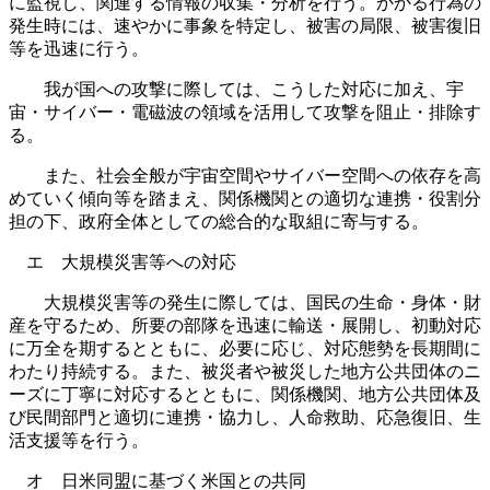
に監視し、関連する情報の収集・分析を行う。かかる行為の
発生時には、速やかに事象を特定し、被害の局限、被害復旧
等を迅速に行う。
我が国への攻撃に際しては、こうした対応に加え、宇
宙・サイバー・電磁波の領域を活用して攻撃を阻止・排除す
る。
また、社会全般が宇宙空間やサイバー空間への依存を高
めていく傾向等を踏まえ、関係機関との適切な連携・役割分
担の下、政府全体としての総合的な取組に寄与する。
エ 大規模災害等への対応
大規模災害等の発生に際しては、国民の生命・身体・財
産を守るため、所要の部隊を迅速に輸送・展開し、初動対応
に万全を期するとともに、必要に応じ、対応態勢を長期間に
わたり持続する。また、被災者や被災した地方公共団体のニ
ーズに丁寧に対応するとともに、関係機関、地方公共団体及
び民間部門と適切に連携・協力し、人命救助、応急復旧、生
活支援等を行う。
オ 日米同盟に基づく米国との共同