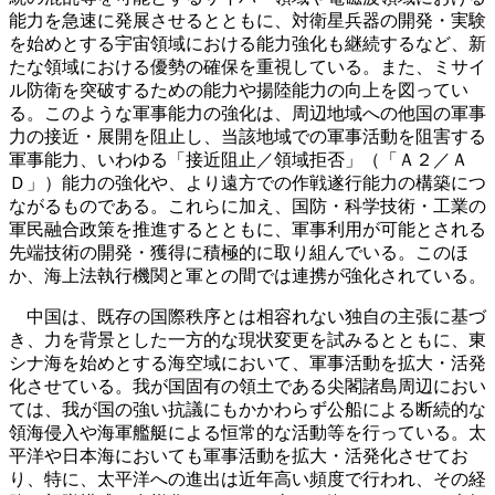
能力を急速に発展させるとともに、対衛星兵器の開発・実験
を始めとする宇宙領域における能力強化も継続するなど、新
たな領域における優勢の確保を重視している。また、ミサイ
ル防衛を突破するための能力や揚陸能力の向上を図ってい
る。このような軍事能力の強化は、周辺地域への他国の軍事
力の接近・展開を阻止し、当該地域での軍事活動を阻害する
軍事能力、いわゆる「接近阻止／領域拒否」（「Ａ２／Ａ
Ｄ」）能力の強化や、より遠方での作戦遂行能力の構築につ
ながるものである。これらに加え、国防・科学技術・工業の
軍民融合政策を推進するとともに、軍事利用が可能とされる
先端技術の開発・獲得に積極的に取り組んでいる。このほ
か、海上法執行機関と軍との間では連携が強化されている。
中国は、既存の国際秩序とは相容れない独自の主張に基づ
き、力を背景とした一方的な現状変更を試みるとともに、東
シナ海を始めとする海空域において、軍事活動を拡大・活発
化させている。我が国固有の領土である尖閣諸島周辺におい
ては、我が国の強い抗議にもかかわらず公船による断続的な
領海侵入や海軍艦艇による恒常的な活動等を行っている。太
平洋や日本海においても軍事活動を拡大・活発化させてお
り、特に、太平洋への進出は近年高い頻度で行われ、その経