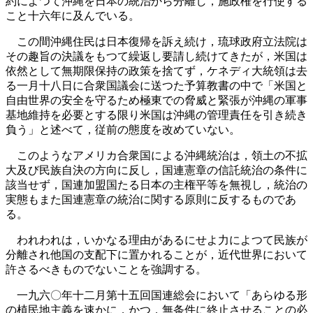
約によつて沖縄を日本の統治から分離し，施政権を行使する
こと十六年に及んでいる。
この間沖縄住民は日本復帰を訴え続け，琉球政府立法院は
その趣旨の決議をもつて繰返し要請し続けてきたが，米国は
依然として無期限保持の政策を捨てず，ケネディ大統領は去
る一月十八日に合衆国議会に送つた予算教書の中で「米国と
自由世界の安全を守るため極東での脅威と緊張が沖縄の軍事
基地維持を必要とする限り米国は沖縄の管理責任を引き続き
負う」と述べて，従前の態度を改めていない。
このようなアメリカ合衆国による沖縄統治は，領土の不拡
大及び民族自決の方向に反し，国連憲章の信託統治の条件に
該当せず，国連加盟国たる日本の主権平等を無視し，統治の
実態もまた国連憲章の統治に関する原則に反するものであ
る。
われわれは，いかなる理由があるにせよ力によつて民族が
分離され他国の支配下に置かれることが，近代世界において
許さるべきものでないことを強調する。
一九六〇年十二月第十五回国連総会において「あらゆる形
の植民地主義を速かに，かつ，無条件に終止させることの必