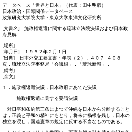
データベース「世界と日本」（代表：田中明彦）
日本政治・国際関係データベース
政策研究大学院大学・東京大学東洋文化研究所
[文書名] 施政権返還に関する琉球立法院決議および日本政
府見解
[場所]
[年月日] １９６２年２月１日
[出典] 日本外交主要文書・年表（２），４０７−４０８
頁．琉球立法院事務局「会議録」．「琉球新報」．
[備考]
[全文]
１．施政権返還決議，日本政府にあてた決議
施政権返還に関する要請決議
対日平和条約第三条によつて沖縄を日本から分離すること
は，正義と平和の精神にもとり，将来に禍根を残し，日本の
独立を浸し，国連憲章の規定に反する不当なものである。