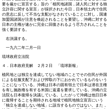
要を厳かに宣言する」旨の「植民地諸国，諸人民に対する独
立許容に関する宣言」が採択された今日，日本領土内で住民
の意志に反して不当な支配がなされていることに対し，国連
加盟国諸国が注意を喚起されることを要望し，沖縄に対する
日本の主権が速かに完全に回復されるよう尽力されんことを
強く要請する。
右決議する。
一九六二年二月一日
琉球政府立法院
４．日本政府見解 ２月２日 「琉球新報」
植民地とは独立を達成してない地域のことでその住民が外国
による征服支配下および搾取の下におかれているものをいう
ことになっている。沖縄は日本の固有領土で日本は潜在主権
を有し施政権を有する米国に返還を要求している。沖縄の立
法院も日本復帰を決議している。したがって沖縄は他日日本
に復帰することを期待される地域で植民地独立宣言にいう
「独立を達成しない地域」に該当するものではない。また，