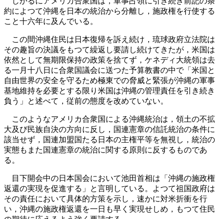
しかるにアメリカ合衆国は，軍事占領に引き続き前記の条
約によつて沖縄を日本の統治から分離し，施政権を行使する
こと十六年に及んでいる。
この間沖縄住民は日本復帰を訴え続け，琉球政府立法院は
その趣旨の決議をもつて繰返し要請し続けてきたが，米国は
依然として無期限保持の政策を捨てず，ケネディ大統領は去
る一月十八日に合衆国議会に送つた予算教書の中で「米国と
自由世界の安全を守るため極東での脅威と緊張が沖縄の軍事
基地維持を必要とする限り米国は沖縄の管理責任を引き続き
負う」と述べて，従前の態度を改めていない。
このようなアメリカ合衆国による沖縄統治は，領土の不拡
大及び民族自決の方向に反し，国連憲章の信託統治の条件に
該当せず，国連加盟国たる日本の主権平等を無視し，統治の
実態もまた国連憲章の統治に関する原則に反するものであ
る。
目下開会中の日本国会において池田首相は「沖縄の施政権
返還の実現を促進する」と言明している。よつて祖国政府は
その責任において具体的方策を示し，速かに対米折衝を行
い，沖縄の施政権返還を一日も早く実現せしめ，もつて住民