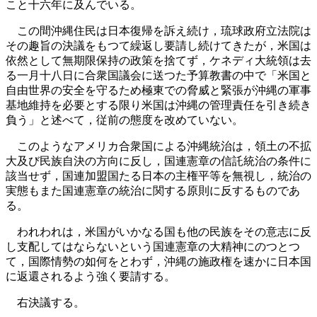
こと十六年に及んでいる。
この間沖縄住民は日本復帰を訴え続け，琉球政府立法院は
その趣旨の決議をもつて繰返し要請し続けてきたが，米国は
依然として無期限保持の政策を捨てず，ケネディ大統領は去
る一月十八日に合衆国議会に送つた予算教書の中で「米国と
自由世界の安全を守るため極東での脅威と緊張が沖縄の軍事
基地維持を必要とする限り米国は沖縄の管理責任を引き続き
負う」と述べて，従前の態度を改めていない。
このようなアメリカ合衆国による沖縄統治は，領土の不拡
大及び民族自決の方向に反し，国連憲章の信託統治の条件に
該当せず，国連加盟国たる日本の主権平等を無視し，統治の
実態もまた国連憲章の統治に関する原則に反するものであ
る。
われわれは，米国がいかなる国も他の民族をその意志に反
し支配してはならないという国連憲章の大精神にのつとつ
て，国際情勢の如何をとわず，沖縄の施政権を速かに日本国
に返還されるよう強く要請する。
右決議する。