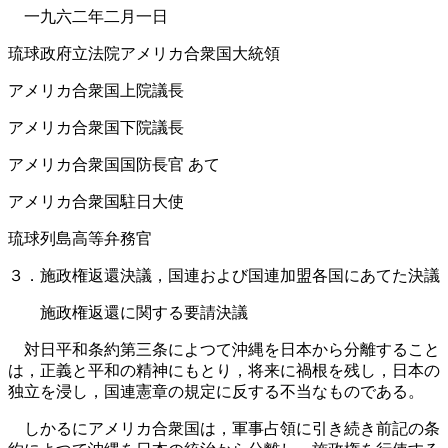
一九六二年二月一日
琉球政府立法院アメリカ合衆国大統領
アメリカ合衆国上院議長
アメリカ合衆国下院議長
アメリカ合衆国国防長官 あて
アメリカ合衆国駐日大使
琉球列島高等弁務官
３．施政権返還決議，国連および国連加盟各国にあてた決議
施政権返還に関する要請決議
対日平和条約第三条によつて沖縄を日本から分離すること
は，正義と平和の精神にもとり，将来に禍根を残し，日本の
独立を浸し，国連憲章の規定に反する不当なものである。
しかるにアメリカ合衆国は，軍事占領に引き続き前記の条