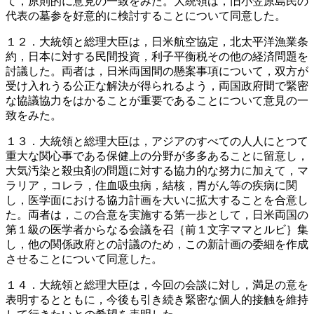
て，原則的に意見の一致をみた。大統領は，旧小笠原島民の
代表の墓参を好意的に検討することについて同意した。
１２．大統領と総理大臣は，日米航空協定，北太平洋漁業条
約，日本に対する民間投資，利子平衡税その他の経済問題を
討議した。両者は，日米両国間の懸案事項について，双方が
受け入れうる公正な解決が得られるよう，両国政府間で緊密
な協議協力をはかることが重要であることについて意見の一
致をみた。
１３．大統領と総理大臣は，アジアのすべての人人にとつて
重大な関心事である保健上の分野が多多あることに留意し，
大気汚染と殺虫剤の問題に対する協力的な努力に加えて，マ
ラリア，コレラ，住血吸虫病，結核，胃がん等の疾病に関
し，医学面における協力計画を大いに拡大することを合意し
た。両者は，この合意を実施する第一歩として，日米両国の
第１級の医学者からなる会議を召｛前１文字ママとルビ｝集
し，他の関係政府との討議のため，この新計画の委細を作成
させることについて同意した。
１４．大統領と総理大臣は，今回の会談に対し，満足の意を
表明するとともに，今後も引き続き緊密な個人的接触を維持