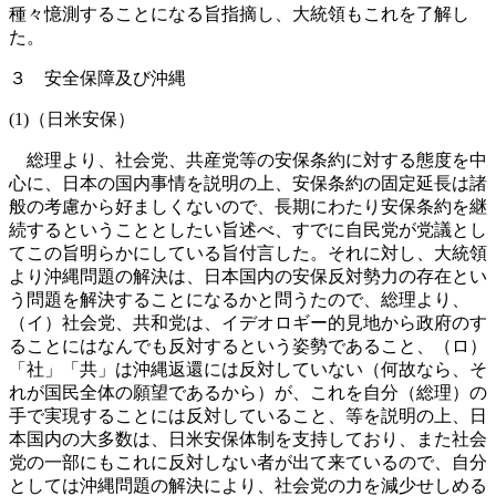
種々憶測することになる旨指摘し、大統領もこれを了解し
た。
３ 安全保障及び沖縄
(1)（日米安保）
総理より、社会党、共産党等の安保条約に対する態度を中
心に、日本の国内事情を説明の上、安保条約の固定延長は諸
般の考慮から好ましくないので、長期にわたり安保条約を継
続するということとしたい旨述べ、すでに自民党が党議とし
てこの旨明らかにしている旨付言した。それに対し、大統領
より沖縄問題の解決は、日本国内の安保反対勢力の存在とい
う問題を解決することになるかと問うたので、総理より、
（イ）社会党、共和党は、イデオロギー的見地から政府のす
ることにはなんでも反対するという姿勢であること、（ロ）
「社」「共」は沖縄返還には反対していない（何故なら、そ
れが国民全体の願望であるから）が、これを自分（総理）の
手で実現することには反対していること、等を説明の上、日
本国内の大多数は、日米安保体制を支持しており、また社会
党の一部にもこれに反対しない者が出て来ているので、自分
としては沖縄問題の解決により、社会党の力を減少せしめる