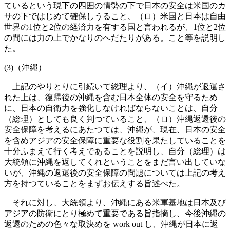
ているという現下の四囲の情勢の下で日本の安全は米国のカ
サの下ではじめて確保しうること、（ロ）米国と日本は自由
世界の1位と2位の経済力を有する国と言われるが、1位と2位
の間には力の上でかなりのへだたりがある。こと等を説明し
た。
(3)（沖縄）
上記のやりとりに引続いて総理より、（イ）沖縄が返還さ
れた上は、復帰後の沖縄を含む日本全体の安全を守るため
に、日本の自衛力を強化しなければならないことは、自分
（総理）としても良く判つていること、（ロ）沖縄返還後の
安全保障を考えるにあたつては、沖縄が、現在、日本の安全
を含めアジアの安全保障に重要な役割を果たしていることを
十分ふまえて行く考えであることを説明し、自分（総理）は
大統領に沖縄を返してくれということをまだ言い出していな
いが、沖縄の返還後の安全保障の問題については上記の考え
方を持つていることをまずお伝えする旨述べた。
それに対し、大統領より、沖縄にある米軍基地は日本及び
アジアの防衛にとり極めて重要である旨指摘し、今後沖縄の
返還のための色々な取決めを work out し、沖縄が日本に返