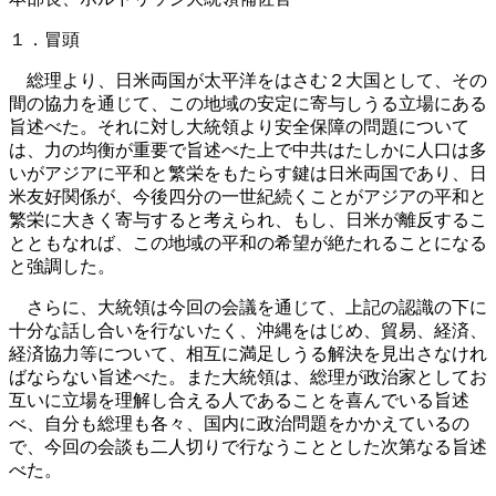
１．冒頭
総理より、日米両国が太平洋をはさむ２大国として、その
間の協力を通じて、この地域の安定に寄与しうる立場にある
旨述べた。それに対し大統領より安全保障の問題について
は、力の均衡が重要で旨述べた上で中共はたしかに人口は多
いがアジアに平和と繁栄をもたらす鍵は日米両国であり、日
米友好関係が、今後四分の一世紀続くことがアジアの平和と
繁栄に大きく寄与すると考えられ、もし、日米が離反するこ
とともなれば、この地域の平和の希望が絶たれることになる
と強調した。
さらに、大統領は今回の会議を通じて、上記の認識の下に
十分な話し合いを行ないたく、沖縄をはじめ、貿易、経済、
経済協力等について、相互に満足しうる解決を見出さなけれ
ばならない旨述べた。また大統領は、総理が政治家としてお
互いに立場を理解し合える人であることを喜んでいる旨述
べ、自分も総理も各々、国内に政治問題をかかえているの
で、今回の会談も二人切りで行なうこととした次第なる旨述
べた。