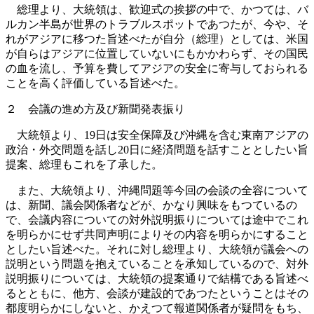
総理より、大統領は、歓迎式の挨拶の中で、かつては、バ
ルカン半島が世界のトラブルスポットであつたが、今や、そ
れがアジアに移つた旨述べたが自分（総理）としては、米国
が自らはアジアに位置していないにもかかわらず、その国民
の血を流し、予算を費してアジアの安全に寄与しておられる
ことを高く評価している旨述べた。
２ 会議の進め方及び新聞発表振り
大統領より、19日は安全保障及び沖縄を含む東南アジアの
政治・外交問題を話し20日に経済問題を話すこととしたい旨
提案、総理もこれを了承した。
また、大統領より、沖縄問題等今回の会談の全容について
は、新聞、議会関係者などが、かなり興味をもつているの
で、会議内容についての対外説明振りについては途中でこれ
を明らかにせず共同声明によりその内容を明らかにすること
としたい旨述べた。それに対し総理より、大統領が議会への
説明という問題を抱えていることを承知しているので、対外
説明振りについては、大統領の提案通りで結構である旨述べ
るとともに、他方、会談が建設的であつたということはその
都度明らかにしないと、かえつて報道関係者が疑問をもち、