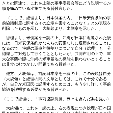
きとの関連で、これを上院の軍事委員会等にどう説明するか
頭を痛めている次第である旨付言した。
（ここで、総理より、日本側案の内、「日米安保条約の事
前協議制度に関するその立場を害することなく」との表現を
削除したものを示し、大統領より、米側案を示した。）
総理より、米側案を一読の上、沖縄が日本に返還された後
には、日米安保条約がなんらの変更なしに適用されることに
なるので、沖縄の軍事的役割りについて自分（総理）も十分
認識して対処して行くこととしたいが、共同声明の上で、重
大な事態の際に沖縄の米軍基地の機能を損わないとすること
は非常にむづかしい問題である旨述べた。
他方、大統領は、前記日本案を一読の上、この表現は自分
（大統領）と総理の間の文章としては、これで十分である
が、自分が米国民に説明するためには、もう少し詳しく事前
協議を説明する必要がある旨述べた。
（ここで総理は、「事前協議制度」云々を含んだ案を提示）
大統領は、これを一読の上、右の表現につき総理が日本国