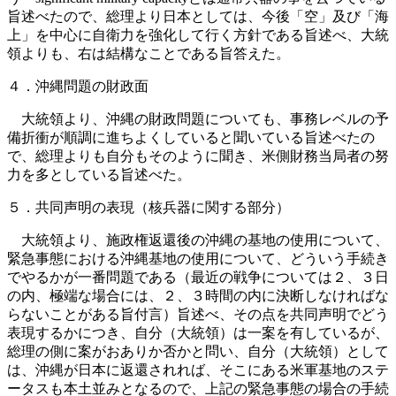
旨述べたので、総理より日本としては、今後「空」及び「海
上」を中心に自衛力を強化して行く方針である旨述べ、大統
領よりも、右は結構なことである旨答えた。
４．沖縄問題の財政面
大統領より、沖縄の財政問題についても、事務レベルの予
備折衝が順調に進ちよくしていると聞いている旨述べたの
で、総理よりも自分もそのように聞き、米側財務当局者の努
力を多としている旨述べた。
５．共同声明の表現（核兵器に関する部分）
大統領より、施政権返還後の沖縄の基地の使用について、
緊急事態における沖縄基地の使用について、どういう手続き
でやるかが一番問題である（最近の戦争については２、３日
の内、極端な場合には、２、３時間の内に決断しなければな
らないことがある旨付言）旨述べ、その点を共同声明でどう
表現するかにつき、自分（大統領）は一案を有しているが、
総理の側に案がおありか否かと問い、自分（大統領）として
は、沖縄が日本に返還されれば、そこにある米軍基地のステ
ータスも本土並みとなるので、上記の緊急事態の場合の手続