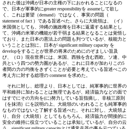
された後は沖縄が日本の主権の下におかれることになるの
で、日本が軍事的にgreater responsibilityを assumeして欲し
く、これは要望（demand）ではなく、事実の問題（
statement of fact ）である旨述べた。さらに大統領は、（イ）
米国側としても、沖縄の施政権を日本に返還する結果とし
て、沖縄の米軍の機能が若干弱まる結果となることは覚悟し
ており、また日本の憲法上の問題も判つているが、核能力と
いうこととは別に、日本が significant military capacity を
developをすることが世界の将来のためにのぞましい旨及
び、（ロ）現在世界には、米国、西独を含む西欧、ソ連、中
共という四つの勢力圏があるが、これに日本が加わりこの5
者間の力の均衡をきずくことが必要と考えている旨述べこの
考え方に対する総理の comment を求めた。
それに対し、総理より、日本としては、純軍事的に世界の
平和維持に加わることは無理であるが、経済協力などの面で
はすでにその方向を(に)努力している旨指摘し、非核三原則
｛を抹消｝にを説明の上、大統領のいわれることも純軍事的
なものではないと了解する旨述べた。それに対し、大統領よ
り、自分（大統領）としてももちろん、経済協力が間接的に
安全の維持に役立つていることは承知しているが、自分の云
う significant military capacityとは通常兵器の事を云つている