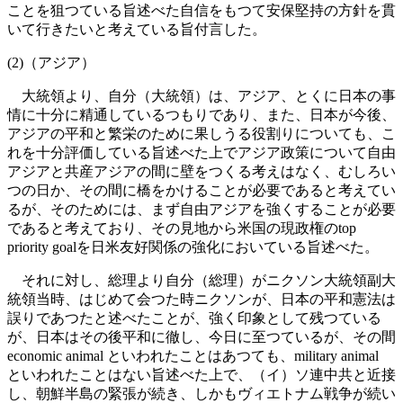
ことを狙つている旨述べた自信をもつて安保堅持の方針を貫
いて行きたいと考えている旨付言した。
(2)（アジア）
大統領より、自分（大統領）は、アジア、とくに日本の事
情に十分に精通しているつもりであり、また、日本が今後、
アジアの平和と繁栄のために果しうる役割りについても、こ
れを十分評価している旨述べた上でアジア政策について自由
アジアと共産アジアの間に壁をつくる考えはなく、むしろい
つの日か、その間に橋をかけることが必要であると考えてい
るが、そのためには、まず自由アジアを強くすることが必要
であると考えており、その見地から米国の現政権のtop
priority goalを日米友好関係の強化においている旨述べた。
それに対し、総理より自分（総理）がニクソン大統領副大
統領当時、はじめて会つた時ニクソンが、日本の平和憲法は
誤りであつたと述べたことが、強く印象として残つている
が、日本はその後平和に徹し、今日に至つているが、その間
economic animal といわれたことはあつても、military animal
といわれたことはない旨述べた上で、（イ）ソ連中共と近接
し、朝鮮半島の緊張が続き、しかもヴィエトナム戦争が続い