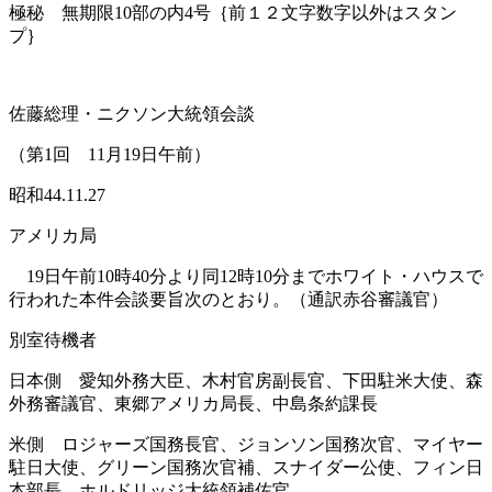
極秘 無期限10部の内4号｛前１２文字数字以外はスタン
プ｝
佐藤総理・ニクソン大統領会談
（第1回 11月19日午前）
昭和44.11.27
アメリカ局
19日午前10時40分より同12時10分までホワイト・ハウスで
行われた本件会談要旨次のとおり。（通訳赤谷審議官）
別室待機者
日本側 愛知外務大臣、木村官房副長官、下田駐米大使、森
外務審議官、東郷アメリカ局長、中島条約課長
米側 ロジャーズ国務長官、ジョンソン国務次官、マイヤー
駐日大使、グリーン国務次官補、スナイダー公使、フィン日
本部長、ホルドリッジ大統領補佐官