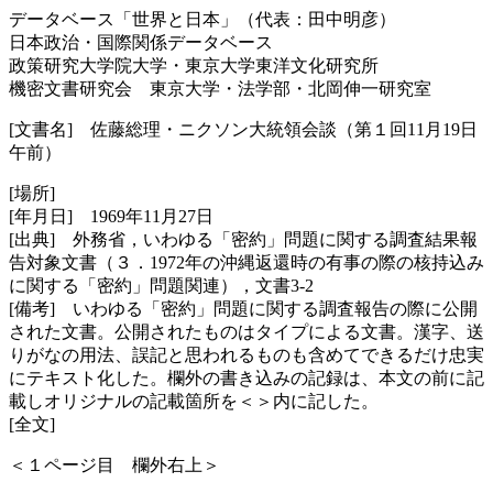
データベース「世界と日本」（代表：田中明彦）
日本政治・国際関係データベース
政策研究大学院大学・東京大学東洋文化研究所
機密文書研究会 東京大学・法学部・北岡伸一研究室
[文書名] 佐藤総理・ニクソン大統領会談（第１回11月19日
午前）
[場所]
[年月日] 1969年11月27日
[出典] 外務省，いわゆる「密約」問題に関する調査結果報
告対象文書（３．1972年の沖縄返還時の有事の際の核持込み
に関する「密約」問題関連），文書3-2
[備考] いわゆる「密約」問題に関する調査報告の際に公開
された文書。公開されたものはタイプによる文書。漢字、送
りがなの用法、誤記と思われるものも含めてできるだけ忠実
にテキスト化した。欄外の書き込みの記録は、本文の前に記
載しオリジナルの記載箇所を＜＞内に記した。
[全文]
＜１ページ目 欄外右上＞