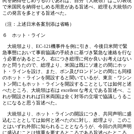
民を納得せしめうるのであれば、自分（大統領）はこの表現
で米国民を納得せしめる用意がある旨述べ、総理も大統領の
この発言を多とする旨述べた。
（注：上述日米各案別添は省略）
６ ホット・ライン
大統領より、EC‐121機事件を例に引き、今後日米間で緊
急事態において事前協議の手続きに基づき緊急な連絡を行な
う必要があるところ、右につき総理に何か良いお考えはない
かと問うたので、総理より、米国は既にソ連との間にホッ
ト・ラインを設け、また、ボン及びロンドンとの間にも同様
のホット・ラインを開設すると聞いているが、東京・ワシン
トン間にもホット・ラインを開設することとしては如何と述
べたところ、大統領は右は excellent な考えである旨述べ、こ
れが開設されれば日米両国は全く対等の立場で協議しうるこ
とになると思う旨述べた。
大統領より、ホット・ラインの開設につき、共同声明に盛
込むこととしては如何と述べたのに対し、総理より、このこ
とはいずれ外部に知られることとなろうが、今回の共同声明
に盛込むことは慎重を要するところである旨述べたところ、