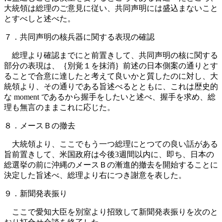
大統領は総理のご意見に従い、共同声明には盛込まないこと
とすべしと述べた。
７．共同声明の核兵器に関する表現の確認
総理より確認までにと前置きして、共同声明の核に関する
部分の表現は、｛別覚１を抹消｝前述の日本側案の通りとす
ることで合意に達したと考えて良いかと質したのに対し、大
統領より、その通りである旨述べるとともに、これは歴史的
な moment であるから握手をしたいと述べ、握手を求め、総
理も無言のままこれに応じた。
８．メースＢの撤去
大統領より、ここでもう一つ総理にとつての良い話がある
旨前置きして、米国政府は今後3週間以内に、即ち、日本の
総選挙の前に沖縄のメースＢの漸進的撤去を開始することに
決定した旨述べ、総理より右につき謝意を表した。
９．新聞発表振り
ここで愛知大臣を別室より招致して新聞発表振りを次のと