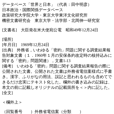
データベース「世界と日本」（代表：田中明彦）
日本政治・国際関係データベース
政策研究大学院大学・東京大学東洋文化研究所
機密文書研究会 東京大学・法学部・北岡伸一研究室
[文書名] 大臣発在米大使宛公電 昭和49年12月24日
[場所]
[年月日] 1969年12月24日
[出典] 外務省，いわゆる「密約」問題に関する調査結果報
告対象文書（１．1960年１月の安保条約改定時の核持込みに
関する「密約」問題関連），文書1-13
[備考] いわゆる「密約」問題に関する調査結果報告の際に
公開された文書。公開された文書は外務省電信案様式に手書
き。漢字、ふりがなの用法、誤記と思われるものも含めてで
きるだけ忠実にテキスト化した。欄外の書き込みの記録は、
本文の前に記載しオリジナルの記載箇所を＜＞内に記した。
[全文]
＜欄外上＞
（回覧番号 ）外務省電信案（分類 ）