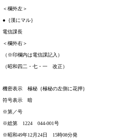
＜欄外左＞
●｛漢にマル｝
電信課長
＜欄外右＞
（※印欄内は電信課記入）
（昭和四二・七・一 改正）
機密表示 極秘｛極秘の左側に花押｝
符号表示 暗
※第／号
※総第 1224 044-001号
※昭和49年12月24日 15時08分発