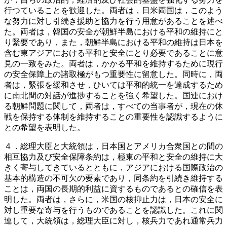
行つていることを歓迎した。両者は，日米両国は，このよう
な努力に対し引続き援助と協力を行う用意があることを述べ
た。両者は，韓国の安全が朝鮮半島における平和の維持にと
り緊要であり，また，朝鮮半島における平和の維持は日本を
含む東アジアにおける平和と安全にとり必要であることに意
見の一致をみた。両者は，かかる平和を維持するために現行
の安全保障上の諸取極がもつ重要性に留意した。同時に，両
者は，緊張を緩和させ，ひいては平和的統一を達成するため
に南北間の対話が進捗することを強く希望した。国連におけ
る朝鮮問題に関して，両者は，すべての当事者が，現在の休
戦を保持する体制を維持することの重要性を認識するように
との希望を表明した。
４．総理大臣と大統領は，日本国とアメリカ合衆国との間の
相互協力及び安全保障条約は，極東の平和と安全の維持に大
きく寄与してきているとともに，アジアにおける国際政治の
基本的構造の不可欠の要素であり，同条約を引続き維持する
ことは，両国の長期的利益に資するものであるとの確信を表
明した。両者は，さらに，米国の核抑止力は，日本の安全に
対し重要な寄与を行うものであることを認識した。これに関
連して，大統領は，総理大臣に対し，核兵力であれ通常兵力