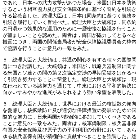
であれ，日本への武力攻撃があつた場合，米国は日本を防衛
するという相互協力及び安全保障条約に基づく誓約を引続き
守る旨確言した。総理大臣は，日本は同条約に基づく義務を
引続き履行していく旨述べた。総理大臣と大統領は，同条約
の円滑かつ効果的な運用のために一層密接な協議を行うこと
が望ましいことを認めた。両者は，両国が協力してとるべき
措置につき，両国の関係当局者が安全保障協議委員会の枠内
で協議を行うことに意見の一致をみた。
５．総理大臣と大統領は，共通の関心を有する種々の国際問
題につき討議した。大統領は，米国が，戦略兵器制限に関す
る米国とソ連との間の第２次協定交渉の早期妥結をはかるべ
く引続き努力することに留意した。総理大臣と大統領は，現
在行われている諸努力を通じて，中東における平和的解決に
向かいすみやかな進展がみられるよう強い希望を表明した。
６．総理大臣と大統領は，世界における最近の核拡散の傾向
を憂慮し，核拡散防止及び適切な保障措置の発展のための国
際的な努力に，日米両国が積極的に参加していくべきである
ことに意見の一致をみた。両者は，核軍備制限，核兵器非保
有国の安全保障及び原子力の平和利用の分野において，あら
ゆる核兵器保有国が積極的に貢献すべきことを強調した。総