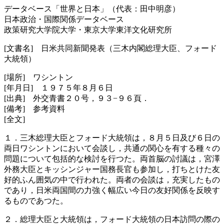
データベース「世界と日本」（代表：田中明彦）
日本政治・国際関係データベース
政策研究大学院大学・東京大学東洋文化研究所
[文書名] 日米共同新聞発表（三木内閣総理大臣、フォード
大統領）
[場所] ワシントン
[年月日] １９７５年８月６日
[出典] 外交青書２０号，９３−９６頁．
[備考] 参考資料
[全文]
１．三木総理大臣とフォード大統領は，８月５日及び６日の
両日ワシントンにおいて会談し，共通の関心を有する種々の
問題について包括的な検討を行つた。両首脳の討議は，宮澤
外務大臣とキッシンジャー国務長官も参加し，打ちとけた友
好的ふん囲気の中で行われた。両者の会談は，充実したもの
であり，日米両国間の力強く幅広い今日の友好関係を反映す
るものであつた。
２．総理大臣と大統領は，フォード大統領の日本訪問の際の