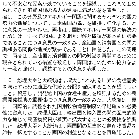
して不安定な要素が残つていることを認識し，これまで進め
られてきた消費国間の協力の進展に満足の意を表明した。両
者は，この分野及びエネルギー問題に関するそれぞれの国の
努力の進展について，日米両国の協力を維持，強化すること
に意見の一致をみた。両者は，国際エネルギー問題の解決の
ためには，すべての国による相互理解と協調が基本的に必要
であることにつき意見の一致をみ，産油国と消費国との間の
調和ある関係の進展が緊要であることに留意した。この関連
で，両者は，産油国と消費国との間の対話を再開するために
現在とられている措置を歓迎し，両国はこのための協力をよ
り一段と強化し，調整するとの決意を表明した。
１０．総理大臣と大統領は，増大しつつある世界の食糧需要
を満たすために適正な供給と分配を確保することが望ましい
ことに留意し，開発途上国の食糧生産力を増強するための農
業開発援助の重要性につき意見の一致をみた。大統領は，更
に，国際的に調整された国別穀物備蓄制度の早期確立の必要
性に留意した。総理大臣は，輸出国と輸入国の間の互恵的協
力を通じて農産物貿易が着実に拡大することの必要性を強調
した。総理大臣と大統領は，両国間の互恵的な農産物貿易を
維持，拡充することが両国の利益となることを再確認した。