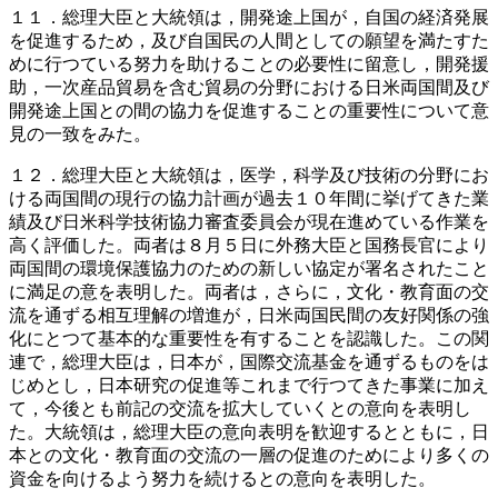
１１．総理大臣と大統領は，開発途上国が，自国の経済発展
を促進するため，及び自国民の人間としての願望を満たすた
めに行つている努力を助けることの必要性に留意し，開発援
助，一次産品貿易を含む貿易の分野における日米両国間及び
開発途上国との間の協力を促進することの重要性について意
見の一致をみた。
１２．総理大臣と大統領は，医学，科学及び技術の分野にお
ける両国間の現行の協力計画が過去１０年間に挙げてきた業
績及び日米科学技術協力審査委員会が現在進めている作業を
高く評価した。両者は８月５日に外務大臣と国務長官により
両国間の環境保護協力のための新しい協定が署名されたこと
に満足の意を表明した。両者は，さらに，文化・教育面の交
流を通ずる相互理解の増進が，日米両国民間の友好関係の強
化にとつて基本的な重要性を有することを認識した。この関
連で，総理大臣は，日本が，国際交流基金を通ずるものをは
じめとし，日本研究の促進等これまで行つてきた事業に加え
て，今後とも前記の交流を拡大していくとの意向を表明し
た。大統領は，総理大臣の意向表明を歓迎するとともに，日
本との文化・教育面の交流の一層の促進のためにより多くの
資金を向けるよう努力を続けるとの意向を表明した。