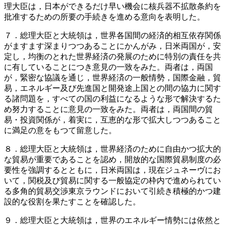
理大臣は，日本ができるだけ早い機会に核兵器不拡散条約を
批准するための所要の手続きを進める意向を表明した。
７．総理大臣と大統領は，世界各国間の経済的相互依存関係
がますます深まりつつあることにかんがみ，日米両国が，安
定し，均衡のとれた世界経済の発展のために特別の責任を共
に有していることにつき意見の一致をみた。両者は，両国
が，緊密な協議を通じ，世界経済の一般情勢，国際金融，貿
易，エネルギー及び先進国と開発途上国との間の協力に関す
る諸問題を，すべての国の利益になるような形で解決するた
め努力することに意見の一致をみた。両者は，両国間の貿
易・投資関係が，着実に，互恵的な形で拡大しつつあること
に満足の意をもつて留意した。
８．総理大臣と大統領は，世界経済のために自由かつ拡大的
な貿易が重要であることを認め，開放的な国際貿易制度の必
要性を強調するとともに，日米両国は，現在ジュネーヴにお
いて，関税及び貿易に関する一般協定の枠内で進められてい
る多角的貿易交渉東京ラウンドにおいて引続き積極的かつ建
設的な役割を果たすことを確認した。
９．総理大臣と大統領は，世界のエネルギー情勢には依然と