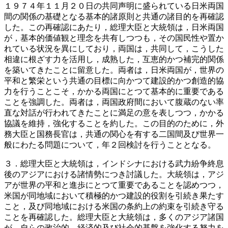
１９７４年１１月２０日の共同声明に盛られている日米両国
間の関係の基礎となる基本的諸原則と共通の諸目的を再確認
した。この再確認にあたり，総理大臣と大統領は，日米両国
が，基本的価値観と理念を共有しつつも，その国民性や置か
れている状況を異にしており，両国は，共同して，こうした
相違に根ざす力を活用し，成熟した，互恵的かつ補完的関係
を築いてきたことに留意した。両者は，日米両国が，世界の
平和と繁栄という共通の目標に向かつて建設的かつ創造的協
力を行うことこそ，かかる両国にとつて基本的に重要である
ことを強調した。両者は，両国政府間において腹蔵のない率
直な対話が行われてきたことに満足の意を表しつつ，かかる
協議を維持，強化することを約した。この目的のために，外
務大臣と国務長官は，共通の関心を有する二国間及び世界一
般にわたる問題について，年２回検討を行うこととなる。
３．総理大臣と大統領は，インドシナにおける武力紛争終息
後のアジアにおける諸情勢につき討議した。大統領は，アジ
アが世界の平和と進歩にとつて重要であることを認めつつ，
米国が同地域において積極的かつ建設的役割を引続き果たす
こと，及び同地域における米国の条約上の約束を引続き守る
ことを再確認した。総理大臣と大統領は，多くのアジア諸国
が，自らの政治的，経済的及び社会的基盤を強化する努力を