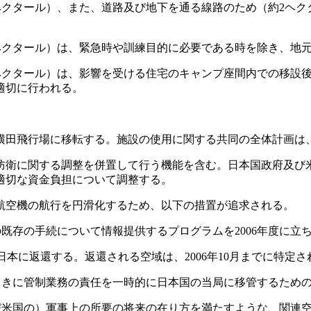
クタール）、また、道路及び地下を通る線路のため（約2ヘク
クタール）は、緊急時や訓練目的に必要である時を除き、地
クタール）は、影響を受ける住宅のキャンプ座間内での移設後
適切に行われる。
に横田飛行場に移転する。施設の使用に関する共同の全体計画は
衛に関する調整を併置して行う機能を含む。日本国政府及び
適切な資金負担について調整する。
航空機の航行を円滑化するため、以下の措置が追求される。
存の手続について情報提供するプログラムを2006年度に立
本に返還する。返還される空域は、2006年10月までに特定さ
に管制業務の責任を一時的に日本国の当局に移管するための手
米国の）軍事上の所要の将来の在り方を満たすような、関連空