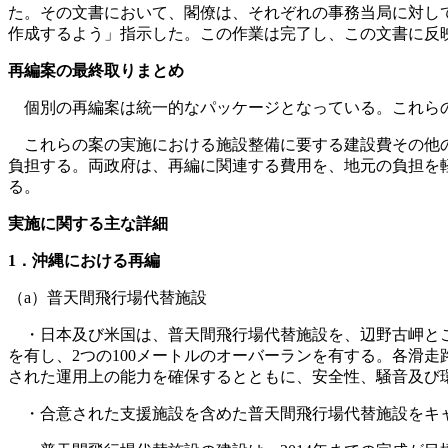
た。その文書において、閣僚は、それぞれの事務当局に対して
作成するよう」指示した。この作業は完了し、この文書に反
再編案の最終取りまとめ
個別の再編案は統一的なパッケージとなっている。これらの
これらの案の実施における施設整備に要する建設費その他の
負担する。両政府は、再編に関連する費用を、地元の負担を軽
る。
実施に関する主な詳細
1．沖縄における再編
（a）普天間飛行場代替施設
・日本及び米国は、普天間飛行場代替施設を、辺野古岬とこれ
を有し、2つの100メートルのオーバーランを有する。各滑走路
された運用上の能力を確保するとともに、安全性、騒音及び
・合意された支援施設を含めた普天間飛行場代替施設をキャ