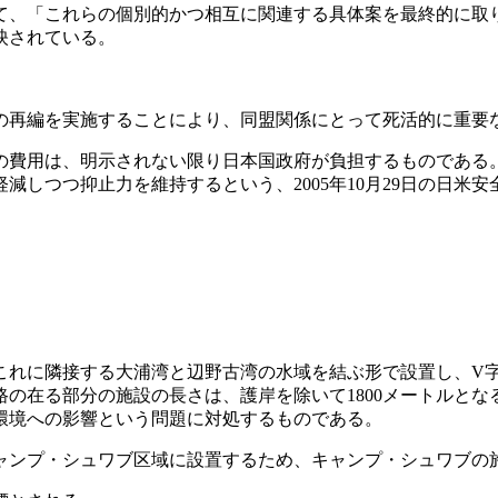
、「これらの個別的かつ相互に関連する具体案を最終的に取りま
映されている。
再編を実施することにより、同盟関係にとって死活的に重要
費用は、明示されない限り日本国政府が負担するものである
減しつつ抑止力を維持するという、2005年10月29日の日米
に隣接する大浦湾と辺野古湾の水域を結ぶ形で設置し、V字型
の在る部分の施設の長さは、護岸を除いて1800メートルとなる
環境への影響という問題に対処するものである。
ンプ・シュワブ区域に設置するため、キャンプ・シュワブの