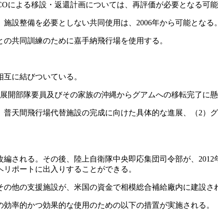
COによる移設・返還計画については、再評価が必要となる可
施設整備を必要としない共同使用は、2006年から可能となる
との共同訓練のために嘉手納飛行場を使用する。
相互に結びついている。
展開部隊要員及びその家族の沖縄からグアムへの移転完了に懸
）普天間飛行場代替施設の完成に向けた具体的な進展、（2）
改編される。その後、陸上自衛隊中央即応集団司令部が、201
ヘリポートに出入りすることができる。
の他の支援施設が、米国の資金で相模総合補給廠内に建設さ
効率的かつ効果的な使用のための以下の措置が実施される。