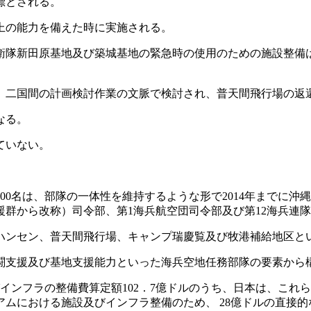
標とされる。
上の能力を備えた時に実施される。
隊新田原基地及び築城基地の緊急時の使用のための施設整備
二国間の計画検討作業の文脈で検討され、普天間飛行場の返
なる。
ていない。
000名は、部隊の一体性を維持するような形で2014年までに
援群から改称）司令部、第1海兵航空団司令部及び第12海兵連
ンセン、普天間飛行場、キャンプ瑞慶覧及び牧港補給地区と
支援及び基地支援能力といった海兵空地任務部隊の要素から
ンフラの整備費算定額102．7億ドルのうち、日本は、これ
における施設及びインフラ整備のため、 28億ドルの直接的な財