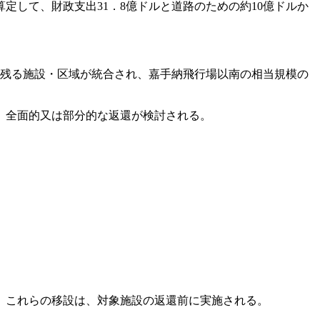
定して、財政支出31．8億ドルと道路のための約10億ドルか
残る施設・区域が統合され、嘉手納飛行場以南の相当規模の
、全面的又は部分的な返還が検討される。
。これらの移設は、対象施設の返還前に実施される。