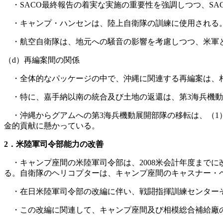
・SACO最終報告の着実な実施の重要性を強調しつつ、SA
・キャンプ・ハンセンは、陸上自衛隊の訓練に使用される。
・航空自衛隊は、地元への騒音の影響を考慮しつつ、米軍
（d）再編案間の関係
・全体的なパッケージの中で、沖縄に関連する再編案は、
・特に、嘉手納以南の統合及び土地の返還は、第3海兵機動
・沖縄からグアムへの第3海兵機動展開部隊の移転は、（1
金的貢献に懸かっている。
2．米陸軍司令部能力の改善
・キャンプ座間の米陸軍司令部は、2008米会計年度までに
る。自衛隊のヘリコプターは、キャンプ座間のキャスナー・
・在日米陸軍司令部の改編に伴い、戦闘指揮訓練センターそ
・この改編に関連して、キャンプ座間及び相模総合補給廠の