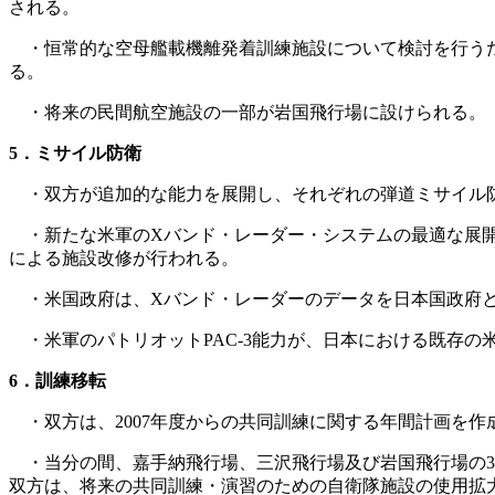
される。
・恒常的な空母艦載機離発着訓練施設について検討を行うため
る。
・将来の民間航空施設の一部が岩国飛行場に設けられる。
5．ミサイル防衛
・双方が追加的な能力を展開し、それぞれの弾道ミサイル防
・新たな米軍のXバンド・レーダー・システムの最適な展開
による施設改修が行われる。
・米国政府は、Xバンド・レーダーのデータを日本国政府
・米軍のパトリオットPAC-3能力が、日本における既存の
6．訓練移転
・双方は、2007年度からの共同訓練に関する年間計画を作
・当分の間、嘉手納飛行場、三沢飛行場及び岩国飛行場の3
双方は、将来の共同訓練・演習のための自衛隊施設の使用拡