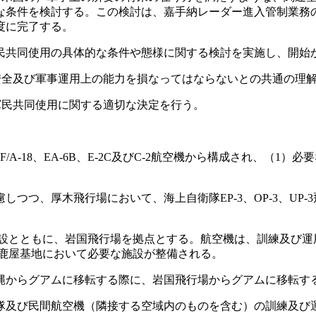
な条件を検討する。この検討は、嘉手納レーダー進入管制業務
度に完了する。
共同使用の具体的な条件や態様に関する検討を実施し、開始か
全及び軍事運用上の能力を損なってはならないとの共通の理解
民共同使用に関する適切な決定を行う。
-18、EA-6B、E-2C及びC-2航空機から構成され、（1
つ、厚木飛行場において、海上自衛隊EP-3、OP-3、UP
施設とともに、岩国飛行場を拠点とする。航空機は、訓練及び
、鹿屋基地において必要な施設が整備される。
沖縄からグアムに移転する際に、岩国飛行場からグアムに移転す
及び民間航空機（隣接する空域内のものを含む）の訓練及び