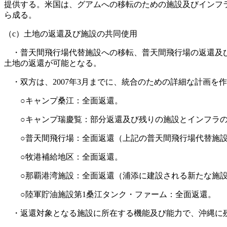
提供する。米国は、グアムへの移転のための施設及びインフラ整
ら成る。
（c）土地の返還及び施設の共同使用
・普天間飛行場代替施設への移転、普天間飛行場の返還及び
土地の返還が可能となる。
・双方は、2007年3月までに、統合のための詳細な計画を
○キャンプ桑江：全面返還。
○キャンプ瑞慶覧：部分返還及び残りの施設とインフラの
○普天間飛行場：全面返還（上記の普天間飛行場代替施設
○牧港補給地区：全面返還。
○那覇港湾施設：全面返還（浦添に建設される新たな施設
○陸軍貯油施設第1桑江タンク・ファーム：全面返還。
・返還対象となる施設に所在する機能及び能力で、沖縄に残