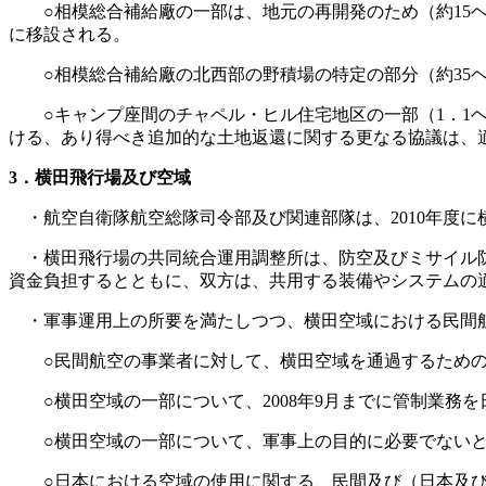
○相模総合補給廠の一部は、地元の再開発のため（約15ヘ
に移設される。
○相模総合補給廠の北西部の野積場の特定の部分（約35ヘ
○キャンプ座間のチャペル・ヒル住宅地区の一部（1．1ヘ
ける、あり得べき追加的な土地返還に関する更なる協議は、
3．横田飛行場及び空域
・航空自衛隊航空総隊司令部及び関連部隊は、2010年度
・横田飛行場の共同統合運用調整所は、防空及びミサイル防
資金負担するとともに、双方は、共用する装備やシステムの
・軍事運用上の所要を満たしつつ、横田空域における民間
○民間航空の事業者に対して、横田空域を通過するための既
○横田空域の一部について、2008年9月までに管制業務を日
○横田空域の一部について、軍事上の目的に必要でないとき
○日本における空域の使用に関する、民間及び（日本及び