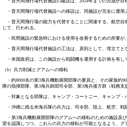
・普天間飛行場代替施設の建設は、2014年までの完成が目
・普天間飛行場代替施設への移設は、同施設が完全に運用
・普天間飛行場の能力を代替することに関連する、航空自衛
じて、行われる。
・民間施設の緊急時における使用を改善するための所要が、
・普天間飛行場代替施設の工法は、原則として、埋立てと
・米国政府は、この施設から戦闘機を運用する計画を有し
（b）兵力削減とグアムへの移転
・約8000名の第3海兵機動展開部隊の要員と、その家族約9
隊の指揮部隊、第3海兵師団司令部、第3海兵後方群（戦務支
・対象となる部隊は、キャンプ・コートニー、キャンプ・ハ
・沖縄に残る米海兵隊の兵力は、司令部、陸上、航空、戦闘
・第3海兵機動展開部隊のグアムへの移転のための施設及びイ
望を認識しつつ、これらの兵力の移転が可能となるよう、グアム