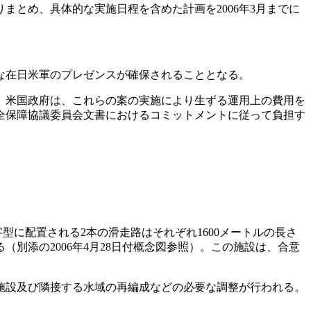
とめ、具体的な実施日程を含めた計画を2006年3月までに
な在日米軍のプレゼンスが確保されることとなる。
。米国政府は、これらの案の実施により生ずる運用上の費用を
安全保障協議委員会文書におけるコミットメントに従って負担す
に配置される2本の滑走路はそれぞれ1600メートルの長さ
（別添の2006年4月28日付概念図参照）。この施設は、合意
施設及び隣接する水域の再編成などの必要な調整が行われる。