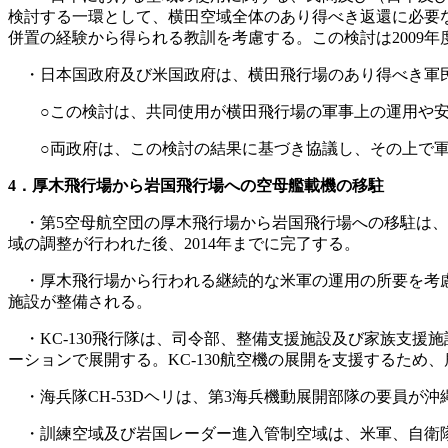
検討する一環として、横田空域全体のあり得べき返還に必要
併置の経験から得られる教訓を考慮する。この検討は2009年
・日本国政府及び米国政府は、横田飛行場のあり得べき軍民
○この検討は、共同使用が横田飛行場の軍事上の運用や安
○両政府は、この検討の結果に基づき協議し、その上で軍
4．厚木飛行場から岩国飛行場への空母艦載機の移駐
・第5空母航空団の厚木飛行場から岩国飛行場への移駐は、F/A
域の調整が行われた後、2014年までに完了する。
・厚木飛行場から行われる継続的な米軍の運用の所要を考慮しつ
施設が整備される。
・KC-130飛行隊は、司令部、整備支援施設及び家族支援
ーションで展開する。KC-130航空機の展開を支援するため
・海兵隊CH-53Dヘリは、第3海兵機動展開部隊の要員が
・訓練空域及び岩国レーダー進入管制空域は、米軍、自衛隊