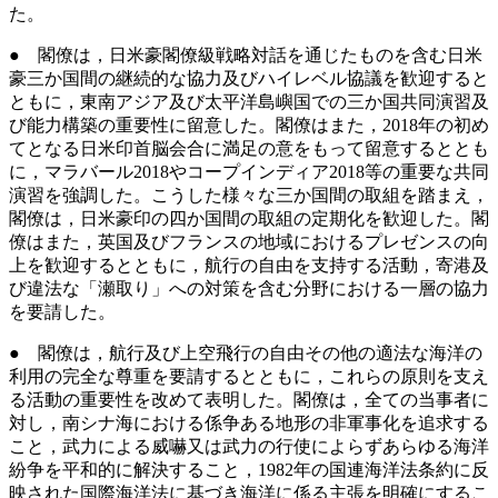
た。
● 閣僚は，日米豪閣僚級戦略対話を通じたものを含む日米
豪三か国間の継続的な協力及びハイレベル協議を歓迎すると
ともに，東南アジア及び太平洋島嶼国での三か国共同演習及
び能力構築の重要性に留意した。閣僚はまた，2018年の初め
てとなる日米印首脳会合に満足の意をもって留意するととも
に，マラバール2018やコープインディア2018等の重要な共同
演習を強調した。こうした様々な三か国間の取組を踏まえ，
閣僚は，日米豪印の四か国間の取組の定期化を歓迎した。閣
僚はまた，英国及びフランスの地域におけるプレゼンスの向
上を歓迎するとともに，航行の自由を支持する活動，寄港及
び違法な「瀬取り」への対策を含む分野における一層の協力
を要請した。
● 閣僚は，航行及び上空飛行の自由その他の適法な海洋の
利用の完全な尊重を要請するとともに，これらの原則を支え
る活動の重要性を改めて表明した。閣僚は，全ての当事者に
対し，南シナ海における係争ある地形の非軍事化を追求する
こと，武力による威嚇又は武力の行使によらずあらゆる海洋
紛争を平和的に解決すること，1982年の国連海洋法条約に反
映された国際海洋法に基づき海洋に係る主張を明確にするこ