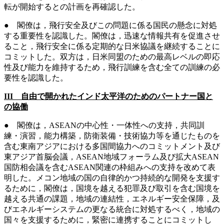
転が開始するとの計画を再確認した。
● 閣僚は，飛行安全及びこの問題に係る国民の懸念に対処
する重要性を認識した。閣僚は，迅速な情報共有を促進させ
ること，飛行安全に係る定期的な日米協議を継続することに
コミットした。双方は，日米同盟のための最高レベルの即応
性及び能力を維持するため，飛行訓練を含む全ての訓練の必
要性を認識した。
III 自由で開かれたインド太平洋のためのパートナー国と
の協働
● 閣僚は，ASEANの中心性・一体性への支持，共同訓
練・演習，能力構築，防衛装備・技術協力等を通じたものを
含む東南アジアにおける多国間協力へのコミットメント及び
東アジア首脳会議，ASEAN地域フォーラム及び拡大ASEAN
国防相会議を含むASEAN関連の枠組みへの支持を改めて表
明した。メコン地域の国の自律的かつ持続的な開発を支援す
るために，閣僚は，国境を越える犯罪及び取引を含む国境を
越える共通の課題，地域の連結性，エネルギー安全保障，及
びエネルギーシステムの更なる統合に対処するべく，地域の
国々を支援するために，緊密に連携することにコミットし