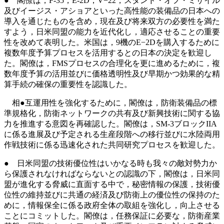
● 閣僚は，F-35，E-2D，V−22，スタンド・オフ・ミサイル
及びイージス・アショアといった高性能の装備品の日本への
導入を通じたものを含め，現在及び将来双方の必要性を満た
すよう，日米同盟の能力を近代化し，適応させることの重要
性を改めて表明した。米国は，9機のE−2Dを購入するために
複数年度予算プロセスを活用するとの日本の決定を歓迎し
た。閣僚は，FMSプロセスの合理化を更に進めるために，複
数年度予算の活用並びに価格透明性及び早期かつ効果的な精
算手続の確保の重要性を認識した。
相●互運用性を強化するために，閣僚は，防衛装備品の標
準規格化，防衛ネットワークの共有及び新興技術に関する協
力を推進する意図を再確認した。閣僚は，SM-3ブロックIIA
に係る進展及び予定される生産段階への移行並びに水陸両用
作戦技術に係る迅速化された共同研究プロセスを歓迎した。
● 日米同盟の技術優位性はいかなる時も我々の敵対勢力か
ら保護されなければならないとの認識の下，閣僚は，日米同
盟が進化する脅威に直面する中で，秘密情報の保護，技術優
位性の維持並びに共通の経済及び防衛上の優位性の保持のた
めに，情報保全に係る政府全体の取組を強化し，向上させる
ことにコミットした。閣僚は，任務保証に必要な，防衛産業