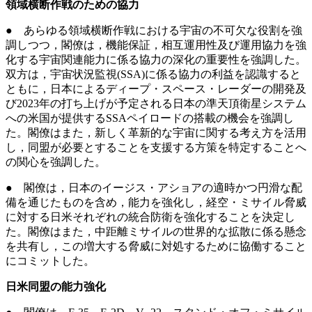
領域横断作戦のための協力
● あらゆる領域横断作戦における宇宙の不可欠な役割を強
調しつつ，閣僚は，機能保証，相互運用性及び運用協力を強
化する宇宙関連能力に係る協力の深化の重要性を強調した。
双方は，宇宙状況監視(SSA)に係る協力の利益を認識すると
ともに，日本によるディープ・スペース・レーダーの開発及
び2023年の打ち上げが予定される日本の準天頂衛星システム
への米国が提供するSSAペイロードの搭載の機会を強調し
た。閣僚はまた，新しく革新的な宇宙に関する考え方を活用
し，同盟が必要とすることを支援する方策を特定することへ
の関心を強調した。
● 閣僚は，日本のイージス・アショアの適時かつ円滑な配
備を通じたものを含め，能力を強化し，経空・ミサイル脅威
に対する日米それぞれの統合防衛を強化することを決定し
た。閣僚はまた，中距離ミサイルの世界的な拡散に係る懸念
を共有し，この増大する脅威に対処するために協働すること
にコミットした。
日米同盟の能力強化