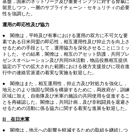
基盤，国家のネットワーク及び重要インフラに対する脅威に
留意しつつ，一層のサプライチェーン・セキュリティの必要
性を強調した。
運用の即応性及び協力
● 閣僚は，平時及び有事における運用の双方に不可欠な要
素である日米同盟の即応性，相互運用性及び抑止力を向上さ
せるための手段として，運用協力を深化させることにコミッ
トした。その結果，閣僚は，相互のアセット防護，共同プレ
ゼンスオペレーション及び共同ISR活動，物品役務相互提供
協定の下での拡大された範囲における後方支援並びに現在進
行中の連絡官派遣の着実な実施を歓迎した。
● 閣僚はまた，相互運用性，抑止力及び対処力を強化し，
地元とのより強固な関係を構築するために，両政府が，訓練
区域に加え，自衛隊及び米軍の施設の共同使用を促進するこ
とを再確認した。閣僚は，共同計画，及び非戦闘員を退避さ
せるための活動に係る協力に関する着実な進展を歓迎した。
II 在日米軍
● 閣僚は，地元への影響を軽減するための取組を継続しつ