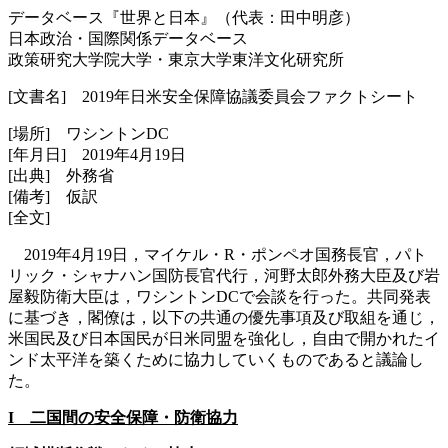
データベース『世界と日本』（代表：田中明彦）
日本政治・国際関係データベース
政策研究大学院大学・東京大学東洋文化研究所
[文書名] 2019年日米安全保障協議委員会ファクトシート
[場所] ワシントンDC
[年月日] 2019年4月19日
[出典] 外務省
[備考] 仮訳
[全文]
2019年4月19日，マイケル・R・ポンペオ国務長官，パト
リック・シャナハン国防長官代行，河野太郎外務大臣及び岩
屋毅防衛大臣は，ワシントンDCで会談を行った。共同発表
に基づき，閣僚は，以下の共通の優先事項及び取組を通じ，
米国民及び日本国民が日米同盟を強化し，自由で開かれたイ
ンド太平洋を築くために協力していくものであると議論し
た。
I 二国間の安全保障・防衛協力