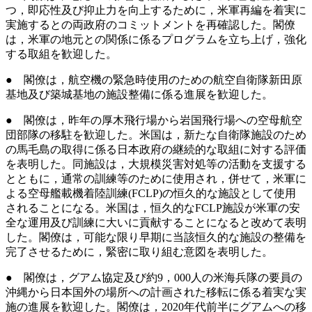
つ，即応性及び抑止力を向上するために，米軍再編を着実に
実施するとの両政府のコミットメントを再確認した。閣僚
は，米軍の地元との関係に係るプログラムを立ち上げ，強化
する取組を歓迎した。
● 閣僚は，航空機の緊急時使用のための航空自衛隊新田原
基地及び築城基地の施設整備に係る進展を歓迎した。
● 閣僚は，昨年の厚木飛行場から岩国飛行場への空母航空
団部隊の移駐を歓迎した。米国は，新たな自衛隊施設のため
の馬毛島の取得に係る日本政府の継続的な取組に対する評価
を表明した。同施設は，大規模災害対処等の活動を支援する
とともに，通常の訓練等のために使用され，併せて，米軍に
よる空母艦載機着陸訓練(FCLP)の恒久的な施設として使用
されることになる。米国は，恒久的なFCLP施設が米軍の安
全な運用及び訓練に大いに貢献することになると改めて表明
した。閣僚は，可能な限り早期に当該恒久的な施設の整備を
完了させるために，緊密に取り組む意図を表明した。
● 閣僚は，グアム協定及び約9，000人の米海兵隊の要員の
沖縄から日本国外の場所への計画された移転に係る着実な実
施の進展を歓迎した。閣僚は，2020年代前半にグアムへの移