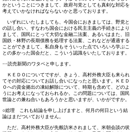
かということにつきまして、政府与党としても真剣な対応を
考えていかなければならないかと思っております。
いずれにいたしましても、今国会におきましては、野党と
の話し合い、すなわち国会における民主主義の手続きにより
まして、国民にとって大切な金融二法案、あるいはまた、旧
国鉄・林野の長期債務を処理する法案、これなどが通過する
ことができまして、私自身もそういった点でいろいろ学ぶこ
との多かった国会だと、こういう認識をいたしております。
−−読売新聞のワタベと申します。
ＫＥＤＯについてですが、きょう、高村外務大臣も来られ
てその対応についてお話し合いになったと思います。ＫＥＤ
Ｏへの資金拠出の凍結解除について、時期も含めて、どのよ
うにお考えになっておられるか。この問題については、国民
世論との兼ね合いもあろうかと思いますが、いかがですか。
○総理 これも結論を申し上げますと、何月の何日という結
論はまだついておりません。
ただ、高村外務大臣が先般訪米されまして、米朝会談の状