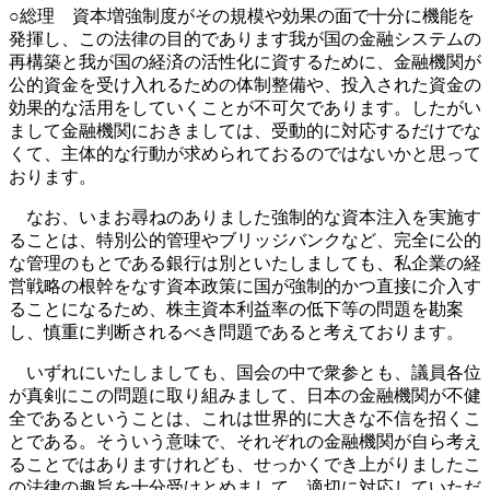
○総理 資本増強制度がその規模や効果の面で十分に機能を
発揮し、この法律の目的であります我が国の金融システムの
再構築と我が国の経済の活性化に資するために、金融機関が
公的資金を受け入れるための体制整備や、投入された資金の
効果的な活用をしていくことが不可欠であります。したがい
まして金融機関におきましては、受動的に対応するだけでな
くて、主体的な行動が求められておるのではないかと思って
おります。
なお、いまお尋ねのありました強制的な資本注入を実施す
ることは、特別公的管理やブリッジバンクなど、完全に公的
な管理のもとである銀行は別といたしましても、私企業の経
営戦略の根幹をなす資本政策に国が強制的かつ直接に介入す
ることになるため、株主資本利益率の低下等の問題を勘案
し、慎重に判断されるべき問題であると考えております。
いずれにいたしましても、国会の中で衆参とも、議員各位
が真剣にこの問題に取り組みまして、日本の金融機関が不健
全であるということは、これは世界的に大きな不信を招くこ
とである。そういう意味で、それぞれの金融機関が自ら考え
ることではありますけれども、せっかくでき上がりましたこ
の法律の趣旨を十分受けとめまして、適切に対応していただ