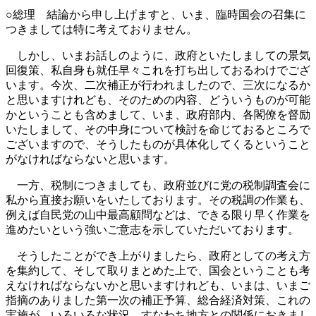
○総理 結論から申し上げますと、いま、臨時国会の召集に
つきましては特に考えておりません。
しかし、いまお話しのように、政府といたしましての景気
回復策、私自身も就任早々これを打ち出しておるわけでござ
います。今次、二次補正が行われましたので、三次になるか
と思いますけれども、そのための内容、どういうものが可能
かということも含めまして、いま、政府部内、各閣僚を督励
いたしまして、その中身について検討を命じておるところで
ございますので、そうしたものが具体化してくるということ
がなければならないと思います。
一方、税制につきましても、政府並びに党の税制調査会に
私から直接お願いをいたしております。その税調の作業も、
例えば自民党の山中最高顧問などは、できる限り早く作業を
進めたいという強いご意志を示していただいております。
そうしたことができ上がりましたら、政府としての考え方
を集約して、そして取りまとめた上で、国会ということも考
えなければならないかと思いますけれども、いまは、いまご
指摘のありました第一次の補正予算、総合経済対策、これの
実施が、いろいろな状況、すなわち地方との関係におきまし