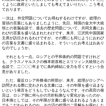
くように政府といたしましても考えてまいりたい、こう考え
ております。
−−次は、外交問題についてお尋ねするわけですが、総理の
冒頭の言葉にもありましたように、先日、韓国の金大中大統
領との首脳会談で、過去の歴史問題について、共同文書にお
わびの言葉を盛り込まれたわけです。来月、江沢民中国国家
主席が訪日されるわけですが、その際にも同じようにおわび
の言葉を文書に盛り込まれると、そういったお考えはおあり
なのでしょうか。
それともう一点。ロシアとの平和条約の問題ですけれど
も、クラスノヤルスクの橋本前首相とエリツィン大統領との
会談で、二〇〇〇年までに条約締結に全力を尽くすという合
意がありました。
ただ、最近ロシア外務省の幹部が、来月、総理がロシアヘ
訪問される際に交わされる文書には、その年限を盛り込まな
いという発言をどうもしているようなんです。その高官の発
言は、ロシア側に何らかの方針転換なり変化があったのか、
日本側としては、その年限が文書に盛り込まれるようあくま
でもこだわられるのか、その辺の総理のご見解をお尋ねした