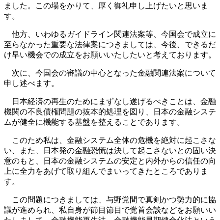
ました。この場をかりて、厚く御礼申し上げたいと思いま
す。
他方、いわゆるガイドライン関連法案等、今国会で成立に
至らなかった重要な法律案につきましては、今後、できるだ
け早い機会での成立をお願いいたしたいと考えております。
次に、今国会の審議の中心となった金融関連法案について
申し述べます。
日本経済の再生のためにまずなし遂げるべきことは、金融
機関の不良債権問題の抜本的処理を図り、日本の金融システ
ムが健全に機能する基盤を整えることであります。
このため私は、金融システム全体の危機を絶対に起こさな
い、また、日本発の金融恐慌は決して起こさないとの固い決
意のもと、日本の金融システムの安定と内外からの信任の向
上に全力をあげて取り組んでまいってきたところでありま
す。
この問題につきましては、与野党間で真剣かつ勢力的に協
議が進められ、私自身が節目節目で党首会談などをお願いい