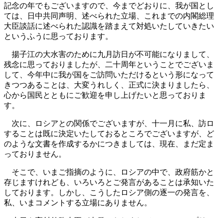
記念の年でもございますので、今までどおりに、我が国とし
ては、日中共同声明、述べられた立場、これまでの内閣総理
大臣談話に述べられた認識を踏まえて対処いたしていきたい
というふうに思っております。
揚子江の大水害のために九月訪日が不可能になりまして、
残念に思っておりましたが、二十周年ということでございま
して、今年中に我が国をご訪問いただけるという形になって
きつつあることは、大変うれしく、正式に決まりましたら、
心から国民とともにご歓迎を申し上げたいと思っておりま
す。
次に、ロシアとの関係でございますが、十一月に私、訪ロ
することは既に決定いたしておるところでございますが、ど
のような文書を作成するかにつきましては、現在、まだ定ま
っておりません。
そこで、いまご指摘のように、ロシアの中で、政府筋かと
存じますけれども、いろいろとご発言があることは承知いた
しております。しかし、こうしたロシア側の逐一の発言を、
私、いまコメントする立場にありません。