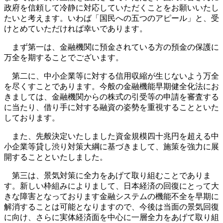
政府を信頼して冷静に対応していただくことをお願いいたし
たいと考えます。いわば「国民への五つのアピール」と、受
けとめていただければ幸いであります。
まず第一は、金融機関に預金されている方の預金の保護に
万全を期することでございます。
第二に、中小企業等に対する信用収縮が生じないよう万全
を尽くすことであります。今般の金融機能早期健全化法にお
きましては、金融機関からの株式の引受等の申請を審査する
に当たり、借り手に対する融資の姿勢を重視することといた
しております。
また、先般決定いたしました資金規模四十兆円を超える中
小企業等貸し渋り対策大綱に基づきまして、施策を強力に展
開することといたしました。
第三は、景気対策に全力をあげて取り組むことでありま
す。新しい枠組みによりまして、日本経済の回復にとって大
きな障害となっております金融システムの機能不全を早期に
解消することは可能となりますので、今後は当面の景気回復
に向け、さらに実体経済面を中心に一層全力をあげて取り組