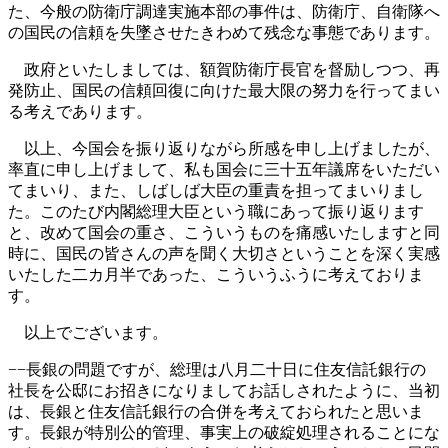
た、今般の防衛庁調達実施本部の事件は、防衛庁、自衛隊へ
の国民の信頼を失墜させたきわめて残念な事態であります。
政府といたしましては、額賀防衛庁長官を督励しつつ、再
発防止、国民の信頼回復に向けた最大限の努力を行ってまい
る考えであります。
以上、今国会を振り返りながら所感を申し上げましたが、
率直に申し上げまして、私も国会に三十五年議席をいただい
てまいり、また、しばしば大臣の重責を担ってまいりまし
た。このたび内閣総理大臣という職にあって振り返ります
と、改めて国会の重さ、こういうものを痛感いたしますと同
時に、国民の皆さんの声を聞く大切さということを深く実感
いたした二カ月半であった、こういうふうに考えておりま
す。
以上でございます。
−−長銀の問題ですが、総理は八月二十日に住友信託銀行の
社長を公邸にお招きになりましてお話しされたように、当初
は、長銀と住友信託銀行の合併を考えておられたと思いま
す。長銀が特別公的管理、事実上の破綻処理されることにな