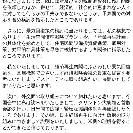
税につきましては、既に政府及び党の税制調査会に検討開始
を依頼したほか、併せて、経済的・社会的に恵まれない人々
に対しても何らかの工夫ができないかどうか、予算面での対
応を含め検討を指示したところであります。
さらに、景気回復策の検討に当たりましては、私の構想で
あります「生活空間倍増戦略プラン」や、「産業再生計画」
の具体化を始めとして、住宅民間設備投資促進策、雇用対
策、効果的な具体策を早急に検討するよう各閣僚に指示した
ところであります。
私といたしましては、経済再生内閣にふさわしい景気回復
策を、直属機関でございます経済戦略会議の貴重な提言を参
考にいたしましてスピーディに取り組みたい、展開いたして
まいりたいと思います。
次に、外交面の取り組みについて触れたいと思います。今
国会中に私は訪米をいたしまして、クリントン大統領と首脳
会談を行い、日米間で広範・緊密な協調体制を再確認したと
ころであります。その際、日本経済再生に向けた政府の取り
組みにつきまして説明をいたしまして、米側の理解を得るこ
とができたと信じております。