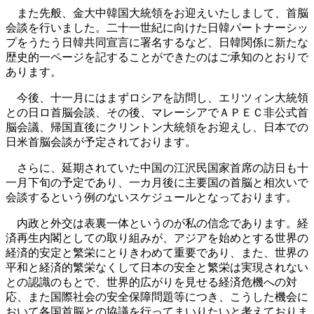
また先般、金大中韓国大統領をお迎えいたしまして、首脳
会談を行いました。二十一世紀に向けた日韓パートナーシッ
プをうたう日韓共同宣言に署名するなど、日韓関係に新たな
歴史的一ページを記することができたのはご承知のとおりで
あります。
今後、十一月にはまずロシアを訪問し、エリツィン大統領
との日ロ首脳会談、その後、マレーシアでＡＰＥＣ非公式首
脳会議、帰国直後にクリントン大統領をお迎えし、日本での
日米首脳会談が予定されております。
さらに、延期されていた中国の江沢民国家首席の訪日も十
一月下旬の予定であり、一カ月後に主要国の首脳と相次いで
会談するという例のないスケジュールとなっております。
内政と外交は表裏一体というのが私の信念であります。経
済再生内閣としての取り組みが、アジアを始めとする世界の
経済的安定と繁栄にとりきわめて重要であり、また、世界の
平和と経済的繁栄なくして日本の安全と繁栄は実現されない
との認識のもとで、世界的広がりを見せる経済危機への対
応、また国際社会の安全保障問題等につき、こうした機会に
おいて各国首脳との協議を行ってまいりたいと考えておりま