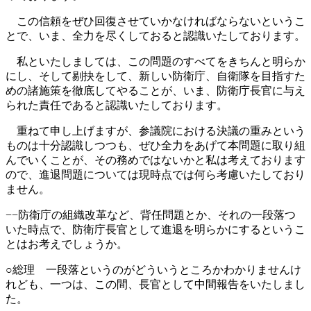
この信頼をぜひ回復させていかなければならないというこ
とで、いま、全力を尽くしておると認識いたしております。
私といたしましては、この問題のすべてをきちんと明らか
にし、そして剔抉をして、新しい防衛庁、自衛隊を目指すた
めの諸施策を徹底してやることが、いま、防衛庁長官に与え
られた責任であると認識いたしております。
重ねて申し上げますが、参議院における決議の重みという
ものは十分認識しつつも、ぜひ全力をあげて本問題に取り組
んでいくことが、その務めではないかと私は考えております
ので、進退問題については現時点では何ら考慮いたしており
ません。
−−防衛庁の組織改革など、背任問題とか、それの一段落つ
いた時点で、防衛庁長官として進退を明らかにするというこ
とはお考えでしょうか。
○総理 一段落というのがどういうところかわかりませんけ
れども、一つは、この間、長官として中間報告をいたしまし
た。