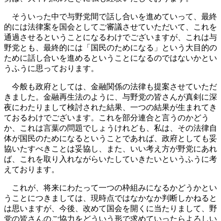
そういった中で与野党間で話し合いを進めていって、最終
的には法律案を国会としてご審議させていただいて、これを
通過させるということになるわけでございますが、これは与
野党とも、最終的には「国民のためになる」という大目的の
ために話し合いを進めるということになるのではないかとい
うふうに思っております。
今般も政府としては、金融関係の法律も提案させていただ
きました。金融再生法のように、与野党の皆さんが真剣に深
夜にわたりまして検討された結果、一つの結果が生まれてき
ておるわけでございます。これを部分連合と言うのかどう
か、これは言葉の問題でしょうけれども、私は、その法律自
体が国民のためになるということであれば、政府としても妥
協いたすべきことは妥協し、また、いい考え方が野党にあれ
ば、これを取り入れながらいたしていきたいというふうに考
えております。
これが、将来にわたって一つの枠組みになるかどうかとい
うことにつきましては、現時点ではなかなか判断しかねると
は思いますが、今後、改めて国会を開くに当たりまして、野
党の皆さんのご協力をどういう形で求めていったらよろしい