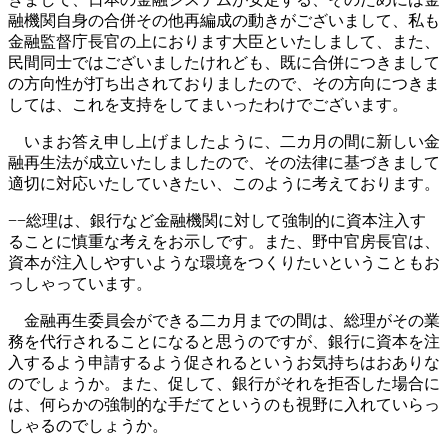
融機関自身の合併その他再編成の動きがございまして、私も
金融監督庁長官の上におります大臣といたしまして、また、
民間同士ではございましたけれども、既に合併につきまして
の方向性が打ち出されておりましたので、その方向につきま
しては、これを支持をしてまいったわけでございます。
いまお答え申し上げましたように、二カ月の間に新しい金
融再生法が成立いたしましたので、その法律に基づきまして
適切に対応いたしていきたい、このように考えております。
−−総理は、銀行など金融機関に対して強制的に資本注入す
ることに慎重な考えをお示しです。また、野中官房長官は、
資本が注入しやすいような環境をつくりたいということもお
っしゃっています。
金融再生委員会ができる二カ月までの間は、総理がその業
務を代行されることになると思うのですが、銀行に資本を注
入するよう申請するよう促されるというお気持ちはおありな
のでしょうか。また、促して、銀行がそれを拒否した場合に
は、何らかの強制的な手だてというのも視野に入れていらっ
しゃるのでしょうか。