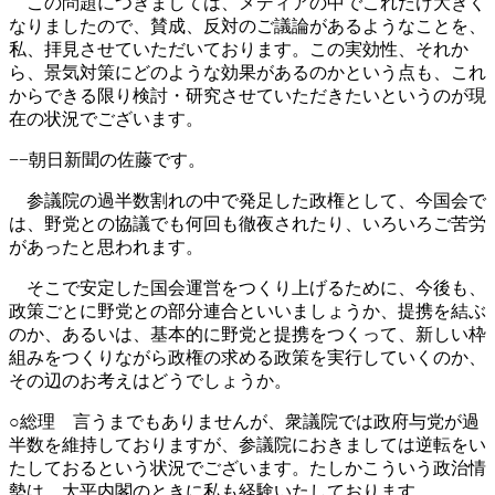
この問題につきましては、メディアの中でこれだけ大きく
なりましたので、賛成、反対のご議論があるようなことを、
私、拝見させていただいております。この実効性、それか
ら、景気対策にどのような効果があるのかという点も、これ
からできる限り検討・研究させていただきたいというのが現
在の状況でございます。
−−朝日新聞の佐藤です。
参議院の過半数割れの中で発足した政権として、今国会で
は、野党との協議でも何回も徹夜されたり、いろいろご苦労
があったと思われます。
そこで安定した国会運営をつくり上げるために、今後も、
政策ごとに野党との部分連合といいましょうか、提携を結ぶ
のか、あるいは、基本的に野党と提携をつくって、新しい枠
組みをつくりながら政権の求める政策を実行していくのか、
その辺のお考えはどうでしょうか。
○総理 言うまでもありませんが、衆議院では政府与党が過
半数を維持しておりますが、参議院におきましては逆転をい
たしておるという状況でございます。たしかこういう政治情
勢は、大平内閣のときに私も経験いたしております。