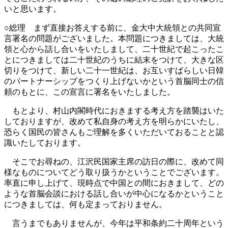
いと思います。
○総理 まず直接お答えする前に、金大中大統領との共同宣
言署名の問題がございました。本問題につきましては、大統
領と心から話し合いをいたしまして、二十世紀で起こったこ
とにつきましては二十世紀のうちに結末をつけて、大きな区
切りをつけて、新しい二十一世紀は、お互いすばらしい日韓
のパートナーシップをつくり上げないかという首脳同士の信
頼のもとに、この宣言に署名をいたしました。
もとより、村山内閣時代におきまする考え方を踏襲はいた
しておりますが、改めて私自身の考え方を明らかにいたし、
恐らく国民の皆さんもご理解を多くいただいておることと認
識いたしております。
そこでお尋ねの、江沢民国家主席の訪日の際に、改めて同
様なものについてどう取り扱うかということでございます。
率直に申し上げて、現時点で中国との間におきまして、どの
ような首脳会談における話し合いが中心になるかということ
につきましては、何も定まっておりません。
言うまでもありませんが、今年は平和条約二十周年という