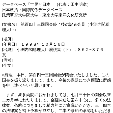
データベース「世界と日本」（代表：田中明彦）
日本政治・国際関係データベース
政策研究大学院大学・東京大学東洋文化研究所
[文書名] 第百四十三回国会終了後の記者会見（小渕内閣総
理大臣）
[場所]
[年月日] １９９８年１０月１６日
[出典] 小渕内閣総理大臣演説集（下），８６２−８７６
頁．
[備考]
[全文]
○総理 本日、第百四十三回国会が閉会いたしました。この
国会を振り返りまして、また、今後の課題につき簡潔に所感
を申し述べたいと思います。
まず、衆参両院におかれましては、七月三十日の開会以来
二カ月半にわたりまして、金融関連法案を中心に、多くの法
律案、条約につきまして精力的にご審議いただき、三十四本
の法律案と補正予算が成立し、二本の条約の承認をいただき