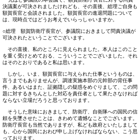
決議案が可決されましたけれども、その直後、総理ご自身も
額賀長官と会談されました。額賀長官の進退問題について
は、現時点ではどうお考えでいらっしゃいますか。
○総理 額賀防衛庁長官が、参議院におきまして問責決議が
可決されたということでございます。
その直後、私のところに見えられました。本人はこのこと
を重く受けとめておる、こういうことでございました。それ
はそのとおりであると私は思います。
しかし、いま、額賀長官に与えられた仕事というものは、
言うまでもありませんが、調達実施本部の元幹部の背任事
件、あるいはまた、証拠隠しの疑惑をめぐりまして、この問
題に対するきちんとした対応を責任者として果たさなければ
ならない立場だろうと思っております。
そうした意味におきまして、防衛庁、自衛隊への国民の信
頼を失墜させたことは、きわめて遺憾なことでございます。
防衛庁長官も当然でありますが、私ども政府といたしまして
も、心から国民におわび申し上げなければならない、こう思
っております。