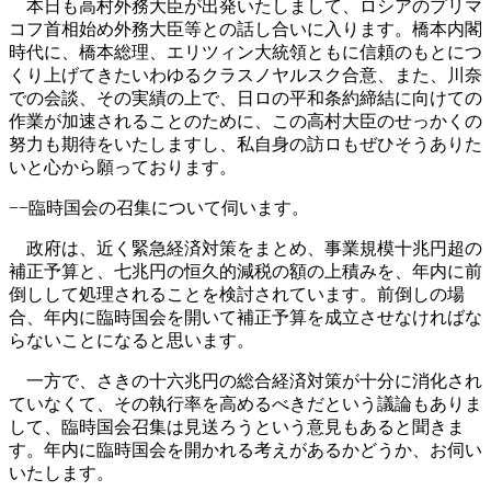
本日も高村外務大臣が出発いたしまして、ロシアのプリマ
コフ首相始め外務大臣等との話し合いに入ります。橋本内閣
時代に、橋本総理、エリツィン大統領ともに信頼のもとにつ
くり上げてきたいわゆるクラスノヤルスク合意、また、川奈
での会談、その実績の上で、日ロの平和条約締結に向けての
作業が加速されることのために、この高村大臣のせっかくの
努力も期待をいたしますし、私自身の訪ロもぜひそうありた
いと心から願っております。
−−臨時国会の召集について伺います。
政府は、近く緊急経済対策をまとめ、事業規模十兆円超の
補正予算と、七兆円の恒久的減税の額の上積みを、年内に前
倒しして処理されることを検討されています。前倒しの場
合、年内に臨時国会を開いて補正予算を成立させなければな
らないことになると思います。
一方で、さきの十六兆円の総合経済対策が十分に消化され
ていなくて、その執行率を高めるべきだという議論もありま
して、臨時国会召集は見送ろうという意見もあると聞きま
す。年内に臨時国会を開かれる考えがあるかどうか、お伺い
いたします。