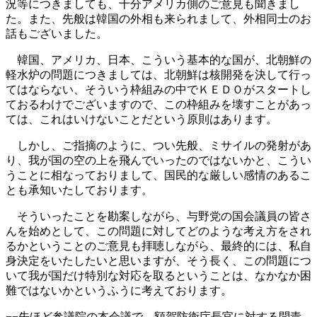
況等につきましても、十分アメリカ側のご意見も聞きまし
た。また、先般は韓国の外相も来られまして、外相同士のお
話もございました。
韓国、アメリカ、日本、こういう基本的な国が、北朝鮮の
軽水炉の問題につきましては、北朝鮮は核開発を決して行っ
てはならない、そういう枠組みの中でＫＥＤＯがスタートし
ておるわけでございますので、この枠組みを壊すことがあっ
ては、これはいけないことだという原則はあります。
しかし、ご指摘のように、つい先般、ミサイルの発射があ
り、我が国の空の上を飛んでいったのではないかと、こうい
うことに相なっておりまして、国民的な厳しい感情のあるこ
とも承知いたしております。
そういったことを勘案しながら、与野党の国会議員の皆さ
んを始めとして、この問題に対してどのような考え方をされ
るかということのご意見も拝聴しながら、最終的には、私自
身決定をいたしたいと思いますが、そう長く、この問題につ
いて我が国だけ特別な対応を取るということは、なかなか困
難ではないかというふうに考えております。
−−先ほど参議院の本会議で、額賀防衛庁長官に対する問責