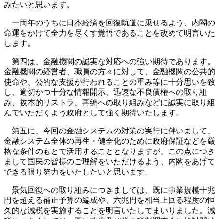
みたいと思います。
一両年のうちに日本経済を回復軌道に乗せるよう、内閣の
命運をかけて全力を尽くす覚悟であることを改めて明言いた
します。
第四は、金融機関の誠実な対応への強い期待であります。
金融機関の経営者、職員の方々に対して、金融機関の公共的
使命や、公的な支援が行われることの重み等に十分思いを致
し、適切かつ十分な情報開示、迅速な不良債権への取り組
み、抜本的リストラ、再編への取り組みなどに誠実に取り組
んでいただくよう政府として強く期待いたします。
第五に、今回の金融システムの対策の実行に伴いまして、
金融システム全体の再生・健全化のために政府保証などを厳
格な条件のもとで活用することとなりますが、この点につき
まして国民の皆様のご理解をいただけるよう、内閣をあげて
できる限り努力をいたしたいと思います。
景気回復への取り組みにつきましては、既に事業規模十兆
円を超える補正予算の編成や、六兆円を相当上回る程度の恒
久的な減税を実施することを明言いたしてまいりました。減