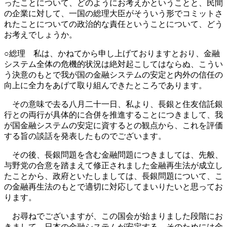
ったことについて、どのようにお考えかということと、民間
の企業に対して、一国の総理大臣がそういう形でコミットさ
れたことについての政治的な責任ということについて、どう
お考えでしょうか。
○総理 私は、かねてから申し上げておりますとおり、金融
システム全体の危機的状況は絶対起こしてはならぬ、こうい
う決意のもとで我が国の金融システムの安定と内外の信任の
向上に全力をあげて取り組んできたところであります。
その意味で去る八月二十一日、私より、長銀と住友信託銀
行との両行が具体的に合併を推進することにつきまして、我
が国金融システムの安定に資するとの観点から、これを評価
する旨の談話を発表したものでございます。
その後、長銀問題を含む金融問題につきましては、先般、
与野党の合意を踏まえて修正されました金融再生法が成立し
たことから、政府といたしましては、長銀問題について、こ
の金融再生法のもとで適切に対応してまいりたいと思ってお
ります。
お尋ねでございますが、この国会が始まりました段階にお
きまして、日本の金融システムが安定する、そのためには金