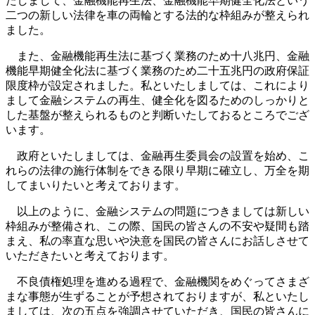
たしまして、金融機能再生法、金融機能早期健全化法という
二つの新しい法律を車の両輪とする法的な枠組みが整えられ
ました。
また、金融機能再生法に基づく業務のため十八兆円、金融
機能早期健全化法に基づく業務のため二十五兆円の政府保証
限度枠が設定されました。私といたしましては、これにより
まして金融システムの再生、健全化を図るためのしっかりと
した基盤が整えられるものと判断いたしておるところでござ
います。
政府といたしましては、金融再生委員会の設置を始め、こ
れらの法律の施行体制をできる限り早期に確立し、万全を期
してまいりたいと考えております。
以上のように、金融システムの問題につきましては新しい
枠組みが整備され、この際、国民の皆さんの不安や疑間も踏
まえ、私の率直な思いや決意を国民の皆さんにお話しさせて
いただきたいと考えております。
不良債権処理を進める過程で、金融機関をめぐってさまざ
まな事態が生ずることが予想されておりますが、私といたし
ましては、次の五点を強調させていただき、国民の皆さんに