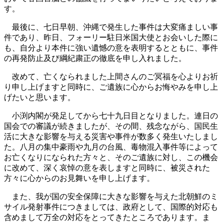
す。
最後に、七日早朝、沖縄で発生した事件は大変痛ましい事
件であり、昨日、フォーリー駐日米国大使とお会いした際に
も、自分より本件に強い遺憾の意を表明するとともに、事件
の再発防止及び綱紀粛正の徹底を申し入れました。
改めて、亡くなられました上間さんのご冥福を心よりお祈
り申し上げますと同時に、ご遺族に心からお悔やみを申し上
げたいと思います。
小渕内閣が発足してから七十九日目となりました。連日の
国会での審議が続きましたが、その間、残念ながら、国民生
活に大きな影響を与える災害や事件が数多く発生いたしまし
た。八月の集中豪雨や九月の台風、毒物混入事件等によって
お亡くなりになられた方々と、そのご遺族に対し、この機会
に改めて、深く哀悼の意を表しますと同時に、被災された
方々に心からのお見舞いを申し上げます。
また、我が国の安全保障に大きな影響を与えた北朝鮮のミ
サイル発射事件につきましては、政府として、国際的対応も
含めまして万全の対応をとってきたところであります。ま