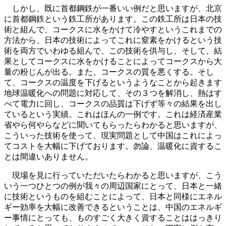
しかし、既に首都鋼鉄が一番いい例だと思いますが、北京
に首都鋼鉄という鉄工所があります。この鉄工所は日本の技
術と組んで、コークスに水をかけて冷やすというこれまでの
方法から、日本の技術によってこれに窒素をかけるという技
術を両方でいわゆる組んで、この技術を供与し、そして、結
果としてコークスに水をかけることによってコークスから大
量の粉じんが出る。また、コークスの質を悪くする。そし
て、コークスの温度を下げるというようなことから起きます
地球温暖化への問題に対応して、その３つを解消し、熱はす
べて電力に回し、コークスの品質は下げず等々の結果を出し
ているという実績。これはほんの一例です。これは経済産業
省やら何やらなどに聞いてもらったらわかると思いますが、
こういった技術を使って、現実問題として中国はこれによっ
てコストを大幅に下げております。勿論、温暖化に資するこ
とは間違いありません。
現場を見に行っていただいたらわかると思いますが、こう
いう一つひとつの例が我々の周辺国家にとって、日本と一緒
に技術というものを組むことによって、日本と同様にエネル
ギー効率を大幅に改善できるということは、中国のエネルギ
ー事情にとっても、ものすごく大きく資することははっきり