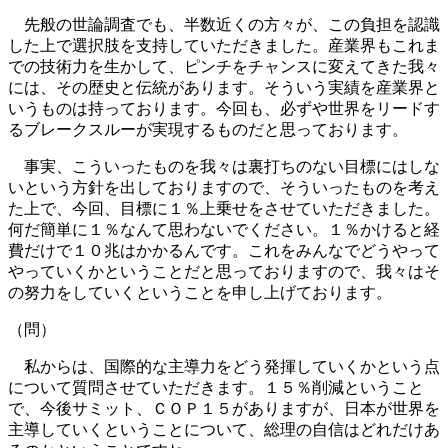
先般の世論調査でも、半数近くの方々が、この負担を認識
した上で選択肢を支持していただきました。産業界もこれま
での技術力を生かして、ピンチをチャンスに変えてきた我々
には、その歴史と伝統があります。そういう実績を産業界と
いうものは持っております。今回も、必ずや世界をリードす
るブレークスルーが実現するものだと思っております。
事実、こういったものを我々は裏打ちのない目標にはしな
いという方針を出しておりますので、そういったものを考え
た上で、今回、目標に１％上乗せをさせていただきました。
何だ簡単に１％なんて思わないでください。１％かけると経
費だけで１０兆はかかるんです。これをみんなでどうやって
やっていくかということだと思っておりますので、我々はそ
の努力をしていくということを申し上げております。
（問）
私からは、国際的な主導力をどう発揮していくかという点
について質問させていただきます。１５％削減ということ
で、今後サミット、ＣＯＰ１５がありますが、日本が世界を
主導していくということについて、総理の自信はどれだけあ