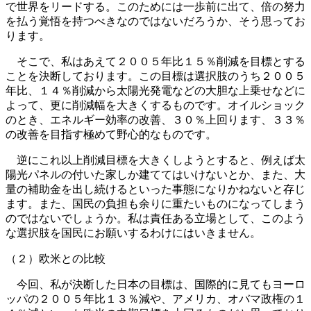
で世界をリードする。このためには一歩前に出て、倍の努力
を払う覚悟を持つべきなのではないだろうか、そう思ってお
ります。
そこで、私はあえて２００５年比１５％削減を目標とする
ことを決断しております。この目標は選択肢のうち２００５
年比、１４％削減から太陽光発電などの大胆な上乗せなどに
よって、更に削減幅を大きくするものです。オイルショック
のとき、エネルギー効率の改善、３０％上回ります、３３％
の改善を目指す極めて野心的なものです。
逆にこれ以上削減目標を大きくしようとすると、例えば太
陽光パネルの付いた家しか建ててはいけないとか、また、大
量の補助金を出し続けるといった事態になりかねないと存じ
ます。また、国民の負担も余りに重たいものになってしまう
のではないでしょうか。私は責任ある立場として、このよう
な選択肢を国民にお願いするわけにはいきません。
（２）欧米との比較
今回、私が決断した日本の目標は、国際的に見てもヨーロ
ッパの２００５年比１３％減や、アメリカ、オバマ政権の１