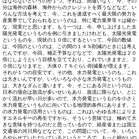
ばならないというのが１つ。それは、間違いなく、今、その
分は海外の森林、海外からのクレジットを買うなどなど、い
ろんな方法を考えて、今、これを達成すべく最大限の努力を
産業界でしておられるというのは、特に電力業界等々は確か
な、現実だと思います。もう一つは、今、申し上げました太
陽光発電というものを例に引きましたけれども、太陽光発電
というものを、現状の１０倍にするといって、今回の数値
は、今回のというのは、この間の１４％削減のときには考え
たんですが、今回、補正予算などなどで、太陽光発電は２０
倍にしようという目標を立てており、これでいきますと、２
０倍になりますと、大体０.７％ぐらい削減量が増えます。
それが１つの目安です。その他、水力発電というのも、これ
は大きいんですが、いろいろな小さな水力発電というもの
は、大きなダムと違います。今、そこにある川というのは、
日本の場合は急流が多いせいもあり、急流に限らない、とに
かく流れが早い川が多いので、水力発電というものを小さく
水力発電というものに向いている地理的条件にあります。こ
の水力発電の活用というものは、これはいわゆる水によりま
すエネルギーの再生ですから、そういう意味では、極めて大
きな意味を持つものだと思っているので、経産省または国土
交通省の河川局などなどで、この問題について、今、いろい
ろやらせていただいているというところで、もっと細かいの