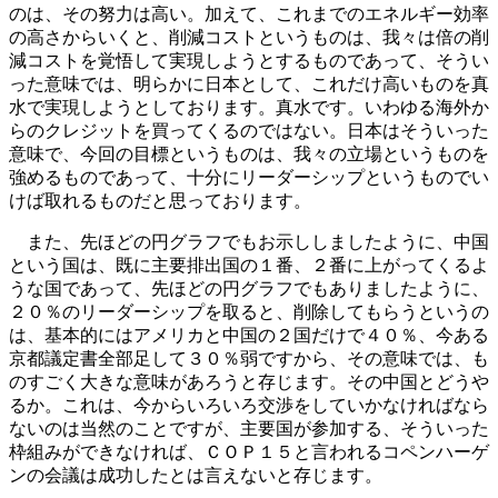
のは、その努力は高い。加えて、これまでのエネルギー効率
の高さからいくと、削減コストというものは、我々は倍の削
減コストを覚悟して実現しようとするものであって、そうい
った意味では、明らかに日本として、これだけ高いものを真
水で実現しようとしております。真水です。いわゆる海外か
らのクレジットを買ってくるのではない。日本はそういった
意味で、今回の目標というものは、我々の立場というものを
強めるものであって、十分にリーダーシップというものでい
けば取れるものだと思っております。
また、先ほどの円グラフでもお示ししましたように、中国
という国は、既に主要排出国の１番、２番に上がってくるよ
うな国であって、先ほどの円グラフでもありましたように、
２０％のリーダーシップを取ると、削除してもらうというの
は、基本的にはアメリカと中国の２国だけで４０％、今ある
京都議定書全部足して３０％弱ですから、その意味では、も
のすごく大きな意味があろうと存じます。その中国とどうや
るか。これは、今からいろいろ交渉をしていかなければなら
ないのは当然のことですが、主要国が参加する、そういった
枠組みができなければ、ＣＯＰ１５と言われるコペンハーゲ
ンの会議は成功したとは言えないと存じます。