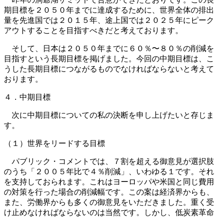
期目標を２０５０年までに達成するために、世界全体の排出
量を先進国では２０１５年、途上国では２０２５年にピーク
アウトすることを目指すべきだと考えております。
そして、日本は２０５０年までに６０％〜８０％の削減を
目指すという長期目標を掲げました。今回の中期目標は、こ
うした長期目標につながるものでなければならないと考えて
おります。
４．中期目標
次に中期目標についての私の決断を申し上げたいと存じま
す。
（１）世界をリードする目標
パブリック・コメントでは、７割を超える御意見が選択肢
のうち「２００５年比で４％削減」、いわゆる１です。それ
を支持しておられます。これはヨーロッパや米国と同じ費用
の対策を行った場合の削減幅です。この案は経済界からも、
また、労働界からも多くの御意見をいただきました。重く受
け止めなければならないのは当然です。しかし、低炭素革命