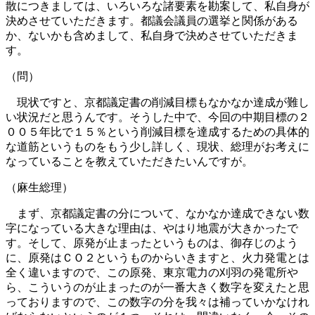
散につきましては、いろいろな諸要素を勘案して、私自身が
決めさせていただきます。都議会議員の選挙と関係がある
か、ないかも含めまして、私自身で決めさせていただきま
す。
（問）
現状ですと、京都議定書の削減目標もなかなか達成が難し
い状況だと思うんです。そうした中で、今回の中期目標の２
００５年比で１５％という削減目標を達成するための具体的
な道筋というものをもう少し詳しく、現状、総理がお考えに
なっていることを教えていただきたいんですが。
（麻生総理）
まず、京都議定書の分について、なかなか達成できない数
字になっている大きな理由は、やはり地震が大きかったで
す。そして、原発が止まったというものは、御存じのよう
に、原発はＣＯ２というものからいきますと、火力発電とは
全く違いますので、この原発、東京電力の刈羽の発電所や
ら、こういうのが止まったのが一番大きく数字を変えたと思
っておりますので、この数字の分を我々は補っていかなけれ