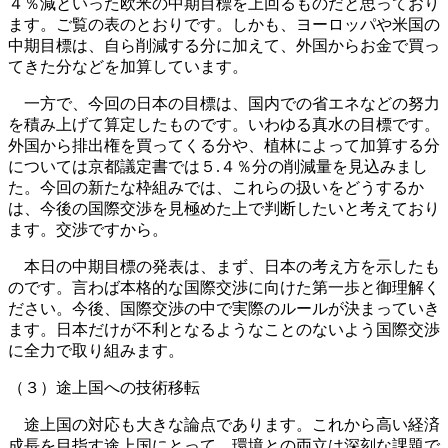
４％減といった欧米の中期目標を上回るものだと思っており
ます。ご覧の表のとおりです。しかも、ヨーロッパや米国の
中期目標は、自ら削減する分に加えて、外国からお金で買っ
てきた分などを加算しています。
一方で、今回の日本の目標は、国内での省エネなどの努力
を積み上げて算定したものです。いわゆる真水の目標です。
外国から排出権を買ってくる分や、植林によって加算する分
については京都議定書では５.４％分の削減量を見込みまし
た。今回の新たな枠組みでは、これらの扱いをどうするか
は、今後の国際交渉を見極めた上で判断したいと考えており
ます。交渉ですから。
本日の中期目標の発表は、まず、日本の考え方を示したも
のです。言わば本格的な国際交渉に向けた第一歩と御理解く
ださい。今後、国際交渉の中で実際のルールが決まっていき
ます。日本だけが不利となるようなことのないよう国際交渉
に全力で取り組みます。
（３）途上国への技術移転
途上国の対応も大きな論点であります。これから高い経済
成長を目指す途上国にとって、環境との両立は深刻な課題で