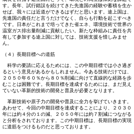
す。長年、試行錯誤を続けてきた先進国の経験や蓄積を生か
せば、我々には近道ができるはずだと思います。途上国は、
先進国の責任だと言うだけでなく、自らも行動を起こすべき
です。日本がこれまで培ってきた省エネ、環境技術で世界の
温室ガス排出量削減に貢献したい。新たな枠組みに責任を共
有して参加する途上国に対しては、技術支援を惜しみませ
ん。
（４）長期目標への道筋
科学の要請に応えるためには、この中期目標では小さ過ぎ
るという意見があるかもしれません。今ある技術だけでは、
２０５０年６０％から８０％削減に向けて直線的な経路を歩
むことは困難です。長期目標を達成するためには、まだ見え
ていない革新的技術の開発と普及が必要となります。
革新技術や原子力の開発や普及に全力を挙げていきます。
あわせて、今回の中期目標を達成することにより、２０３０
年には約４分の１の減、２０５０年には約７割減につながる
と分析をされております。この中期目標は、長期目標の実現
に道筋をつけるものだと思っております。