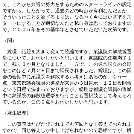
て、これから共通の努力をするためのスタートラインの設定
ですから、したがって、過去のどの時点が有利なんだとか、
そういったことを論ずるよりは、なるべく今に近い基準をス
タートにすることが適切なんだと私自身は思っておりますの
で、２００５年をその基準年とさせていただいた次第です。
（問）
総理、話題を大きく変えて恐縮ですが、衆議院の解散総選
挙について、お伺いしたいと思います。衆議院の任期満了ま
で、残り３か月となりました。一方で、この通常国会の会期
をこのほど７月２８日まで延長されました。総理は、この国
会の会期中に衆議院を解散するお考えはあるのか。もう一
点、東京都議会議員の選挙が来月の３日告示、１２日投開票
という日程で決まっておりますが、総理は都議会議員の選挙
中に衆議院の解散総選挙を行うことも選択肢として考えられ
ているのか。この２点をお伺いしたいと思います。
（麻生総理）
この質問はたびたびこれまでも何回となく答えておられま
すので、同じ答えしか申し上げられないので恐縮ですが、解