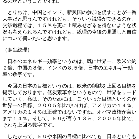
るのかということですね。
とりわけ、中国とインド、新興国の参加を促すことが一番
大事だと思うんですけれども、そういう説得ができるのか。
交渉過程では、１５％を更に上積みせざるを得ないような状
況も考えられるんですけれども、総理の今後の見通しと自信
について伺いたいと思います。
（麻生総理）
日本のエネルギー効率というのは、既に世界一、欧米の約
２倍、中国の８倍、インドの８.５倍、日本のエネルギー効
率の数字です。
今回の日本の目標というのは、欧米の削減を上回る目標を
提示しております。低炭素革命というもので、世界をリード
していく。私は、そのためには、こういった目標というのが
世界一の目標、２００５年比でいけば、アメリカの１４％、
アメリカの１４％は正確ではないですね。オバマ政権が言い
ます１４％。そして、ＥＵが言う１３％、２００５年比で、
それを上回る数字です。
したがって、ＥＵや米国の目標に比べても、日本というも