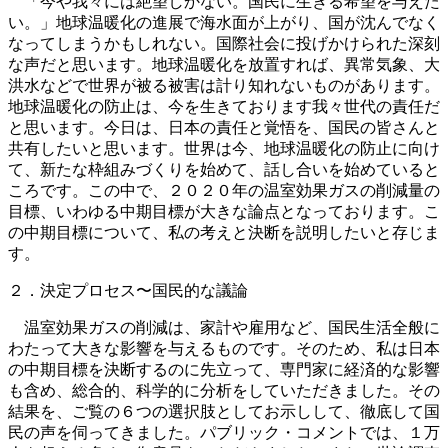
「今や我々には絶望しかない。国民に生きる希望を与えた
い。」地球温暖化の進展で海水面が上がり、国が沈んでなく
なってしまうかもしれない。国際社会に投げかけられた深刻
な声だと思います。地球温暖化を放置すれば、異常気象、大
洪水などで世界が被る被害は計り知れないものがあります。
地球温暖化の防止は、今を生きております我々世代の責任だ
と思います。今日は、日本の責任と覚悟を、国民の皆さんと
共有したいと思います。世界は今、地球温暖化の防止に向け
て、新たな枠組みづくりを始めて、話し合いを始めていると
ころです。この中で、２０２０年の温室効果ガスの削減量の
目標、いわゆる中期目標が大きな論点となっております。こ
の中期目標について、私の考えと決断を説明したいと存じま
す。
２．決定プロセス〜国民的な議論
温室効果ガスの削減は、家計や雇用など、国民生活全般に
わたって大きな影響を与えるものです。そのため、私は日本
の中期目標を決断するのに先立って、専門家に経済的な影響
も含め、総合的、科学的に分析をしていただきました。その
結果を、ご覧の６つの選択肢としてお示しして、徹底して国
民の声を伺ってきました。パブリック・コメントでは、１万