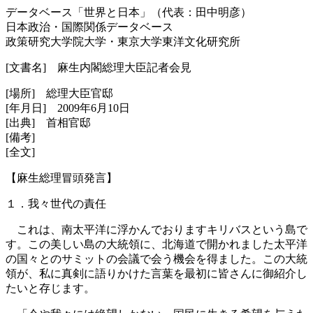
データベース「世界と日本」（代表：田中明彦）
日本政治・国際関係データベース
政策研究大学院大学・東京大学東洋文化研究所
[文書名] 麻生内閣総理大臣記者会見
[場所] 総理大臣官邸
[年月日] 2009年6月10日
[出典] 首相官邸
[備考]
[全文]
【麻生総理冒頭発言】
１．我々世代の責任
これは、南太平洋に浮かんでおりますキリバスという島で
す。この美しい島の大統領に、北海道で開かれました太平洋
の国々とのサミットの会議で会う機会を得ました。この大統
領が、私に真剣に語りかけた言葉を最初に皆さんに御紹介し
たいと存じます。