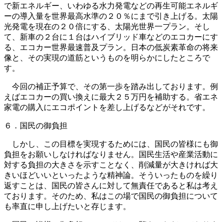
で新エネルギー、いわゆる水力発電などの再生可能エネルギ
ーの導入量を世界最高水準の２０％にまで引き上げる。太陽
光発電を現在の２０倍にする、太陽光世界一プラン。そし
て、新車の２台に１台はハイブリッド車などのエコカーにす
る、エコカー世界最速普及プラン。日本の低炭素革命の将来
像と、その実現の道筋というものを明らかにしたところで
す。
今回の補正予算で、その第一歩を踏み出しております。例
えばエコカーの買い換えに最大２５万円を補助する。省エネ
家電の購入にエコポイントを差し上げるなどがそれです。
６．国民の御負担
しかし、この目標を実現するためには、国民の皆様にも御
負担をお願いしなければなりません。国民生活や産業活動に
対する負担の大きさを示すことなく、削減量が大きければ大
きいほどいいといったような精神論。そういったものを繰り
返すことは、国民の皆さんに対して無責任であると私は考え
ております。そのため、私はこの場で国民の御負担について
も率直に申し上げたいと存じます。