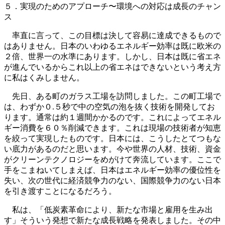
５．実現のためのアプローチ〜環境への対応は成長のチャン
ス
率直に言って、この目標は決して容易に達成できるもので
はありません。日本のいわゆるエネルギー効率は既に欧米の
２倍、世界一の水準にあります。しかし、日本は既に省エネ
が進んでいるからこれ以上の省エネはできないという考え方
に私はくみしません。
先日、ある町のガラス工場を訪問しました。この町工場で
は、わずか０.５秒で中の空気の泡を抜く技術を開発してお
ります。通常は約１週間かかるのです。これによってエネル
ギー消費を６０％削減できます。これは現場の技術者が知恵
を絞って実現したものです。日本には、こうしたとてつもな
い底力があるのだと思います。今や世界の人材、技術、資金
がクリーンテクノロジーをめがけて奔流しています。ここで
手をこまねいてしまえば、日本はエネルギー効率の優位性を
失い、次の世代に経済競争力のない、国際競争力のない日本
を引き渡すことになるだろう。
私は、「低炭素革命により、新たな市場と雇用を生み出
す」そういう発想で新たな成長戦略を発表しました。その中