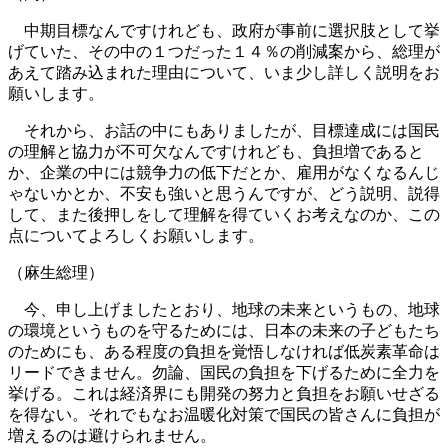
中期目標なんですけれども、政府が事前に選択肢として挙
げていた、その中の１つだった１４％の削減案から、総理が
あえて踏み込まれた理由について、いま少し詳しく説明をお
願いします。
それから、お話の中にもありましたが、目標達成には国民
の理解と協力が不可欠なんですけれども、負担増であると
か、企業の中には競争力の低下だとか、雇用がなくなるんじ
ゃないかとか、不安も強いと思うんですが、どう説明、説得
して、また後押しをして理解を得ていくお考えなのか、この
点についてよろしくお願いします。
（麻生総理）
今、申し上げましたとおり、地球の未来というもの、地球
の環境というものを守るためには、日本の未来の子どもたち
のためにも、ある程度の負担を覚悟しなければ低炭素革命は
リードできません。勿論、国民の負担を下げるために全力を
挙げる。これは経済界にも開発の努力と負担をお願いせざる
を得ない。それでもなお温暖化対策で国民の皆さんに負担が
増えるのは避けられません。