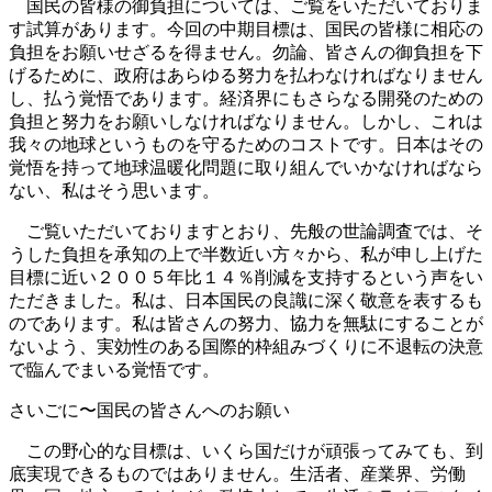
国民の皆様の御負担については、ご覧をいただいておりま
す試算があります。今回の中期目標は、国民の皆様に相応の
負担をお願いせざるを得ません。勿論、皆さんの御負担を下
げるために、政府はあらゆる努力を払わなければなりません
し、払う覚悟であります。経済界にもさらなる開発のための
負担と努力をお願いしなければなりません。しかし、これは
我々の地球というものを守るためのコストです。日本はその
覚悟を持って地球温暖化問題に取り組んでいかなければなら
ない、私はそう思います。
ご覧いただいておりますとおり、先般の世論調査では、そ
うした負担を承知の上で半数近い方々から、私が申し上げた
目標に近い２００５年比１４％削減を支持するという声をい
ただきました。私は、日本国民の良識に深く敬意を表するも
のであります。私は皆さんの努力、協力を無駄にすることが
ないよう、実効性のある国際的枠組みづくりに不退転の決意
で臨んでまいる覚悟です。
さいごに〜国民の皆さんへのお願い
この野心的な目標は、いくら国だけが頑張ってみても、到
底実現できるものではありません。生活者、産業界、労働