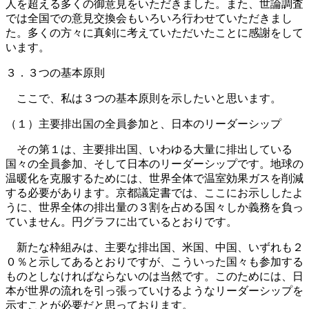
人を超える多くの御意見をいただきました。また、世論調査
では全国での意見交換会もいろいろ行わせていただきまし
た。多くの方々に真剣に考えていただいたことに感謝をして
います。
３．３つの基本原則
ここで、私は３つの基本原則を示したいと思います。
（１）主要排出国の全員参加と、日本のリーダーシップ
その第１は、主要排出国、いわゆる大量に排出している
国々の全員参加、そして日本のリーダーシップです。地球の
温暖化を克服するためには、世界全体で温室効果ガスを削減
する必要があります。京都議定書では、ここにお示ししたよ
うに、世界全体の排出量の３割を占める国々しか義務を負っ
ていません。円グラフに出ているとおりです。
新たな枠組みは、主要な排出国、米国、中国、いずれも２
０％と示してあるとおりですが、こういった国々も参加する
ものとしなければならないのは当然です。このためには、日
本が世界の流れを引っ張っていけるようなリーダーシップを
示すことが必要だと思っております。