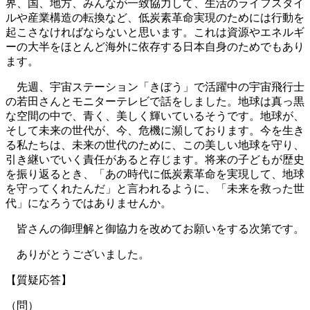
界、国、地方、みんなが一致協力して、生活のライフスタイ
ルや産業構造の転換など、低炭素革命実現のためには行動を
起こさなければならないと思います。これは資源やエネルギ
ーの大半をほとんど海外に依存する日本自身のためでもあり
ます。
先週、宇宙ステーション「きぼう」で活躍中の宇宙飛行士
の若田さんとモニターテレビで話をしました。地球は真っ黒
な空間の中で、青く、美しく輝いているそうです。地球が、
そして未来の世代が、今、危機に瀕しております。今を生き
る私たちは、未来の世代のために、この美しい地球を守り、
引き継いでいく責任があると存じます。将来の子どもが歴史
を振り返るとき、「あの時代に低炭素革命を実現して、地球
を守ってくれたんだ」と言われるように、「未来を救った世
代」になろうではありませんか。
皆さんの御理解と御協力を改めてお願いをする次第です。
ありがとうございました。
【質疑応答】
（問）