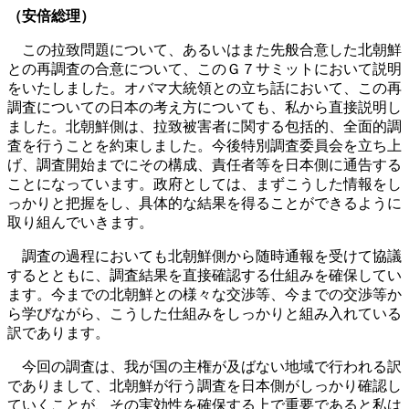
（安倍総理）
この拉致問題について、あるいはまた先般合意した北朝鮮
との再調査の合意について、このＧ７サミットにおいて説明
をいたしました。オバマ大統領との立ち話において、この再
調査についての日本の考え方についても、私から直接説明し
ました。北朝鮮側は、拉致被害者に関する包括的、全面的調
査を行うことを約束しました。今後特別調査委員会を立ち上
げ、調査開始までにその構成、責任者等を日本側に通告する
ことになっています。政府としては、まずこうした情報をし
っかりと把握をし、具体的な結果を得ることができるように
取り組んでいきます。
調査の過程においても北朝鮮側から随時通報を受けて協議
するとともに、調査結果を直接確認する仕組みを確保してい
ます。今までの北朝鮮との様々な交渉等、今までの交渉等か
ら学びながら、こうした仕組みをしっかりと組み入れている
訳であります。
今回の調査は、我が国の主権が及ばない地域で行われる訳
でありまして、北朝鮮が行う調査を日本側がしっかり確認し
ていくことが、その実効性を確保する上で重要であると私は