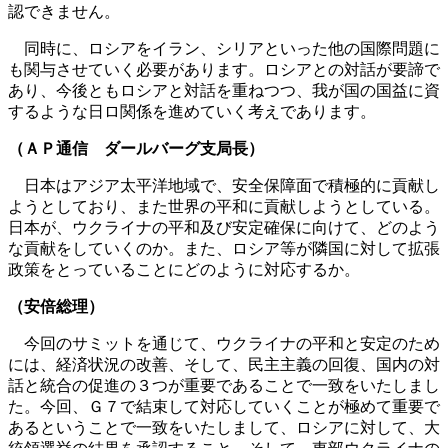
認できません。
同時に、ロシアをイラン、シリアといった他の国際問題に
も関与させていく必要があります。ロシアとの対話が要諦で
あり、今後ともロシアと対話を重ねつつ、我が国の国益に資
するような日ロ関係を進めていく考えであります。
（ＡＰ通信 ダールバーグ支局長）
日本はアジア太平洋地域で、安全保障面で積極的に貢献し
ようとしており、また世界の平和に貢献しようとしている。
日本が、ウクライナの平和及び安定確保に向けて、どのよう
な貢献をしていくのか。また、ロシア等が隣国に対して拡張
政策をとっていることにどのように対応するか。
（安倍総理）
今回のサミットを通じて、ウクライナの平和と安定のため
には、経済状況の改善、そして、民主主義の回復、国内の対
話と統合の促進の３つが重要であることで一致をいたしまし
た。今回、Ｇ７で結束して対応していくことが極めて重要で
あるということで一致をいたしまして、ロシアに対して、大