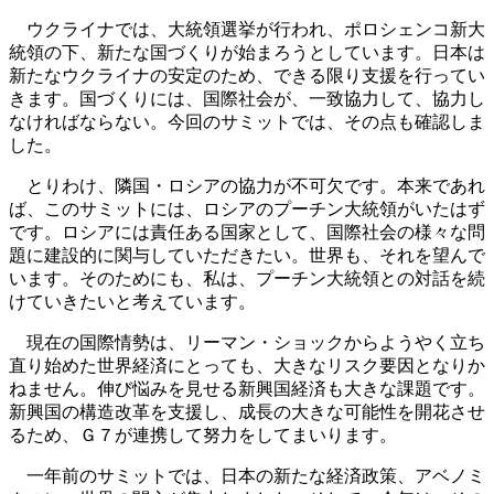
ウクライナでは、大統領選挙が行われ、ポロシェンコ新大
統領の下、新たな国づくりが始まろうとしています。日本は
新たなウクライナの安定のため、できる限り支援を行ってい
きます。国づくりには、国際社会が、一致協力して、協力し
なければならない。今回のサミットでは、その点も確認しま
した。
とりわけ、隣国・ロシアの協力が不可欠です。本来であれ
ば、このサミットには、ロシアのプーチン大統領がいたはず
です。ロシアには責任ある国家として、国際社会の様々な問
題に建設的に関与していただきたい。世界も、それを望んで
います。そのためにも、私は、プーチン大統領との対話を続
けていきたいと考えています。
現在の国際情勢は、リーマン・ショックからようやく立ち
直り始めた世界経済にとっても、大きなリスク要因となりか
ねません。伸び悩みを見せる新興国経済も大きな課題です。
新興国の構造改革を支援し、成長の大きな可能性を開花させ
るため、Ｇ７が連携して努力をしてまいります。
一年前のサミットでは、日本の新たな経済政策、アベノミ