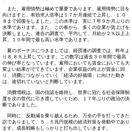
また、雇用情勢は極めて重要であります。雇用情勢に目を
向けますと、有効求人倍率は１７か月連続で上昇し、１.０
８まで回復をしました。この水準は、実に７年９か月ぶりの
水準であります。また、この春から、多くの企業が賃上げを
決断しました。連合の調査で、平均して、月給が２％以上上
昇。１０年間で最も高い水準であります。
夏のボーナスにつきましては、経団連の調査では、昨年よ
り８.８％上昇しています。この数字は過去３０年間で最高
の伸び率となっています。雇用においても賃金においても大
変よい結果がでてきています。企業収益の向上が賃金に回
り、消費につながっていく「経済の好循環」に向けた動き
は、途切れていないと判断しています。
消費増税は、国の信認を維持し、世界に冠たる社会保障制
度を次の世代に引き渡していくため、１７年ぶりの政治の決
断でありました。
同時に、反動減を乗り越えるため、万全の手を打ってきた
訳でありまして、５．５兆円規模の経済対策を発動中であり
ます。成長戦略もしっかりと打ち出していきます。