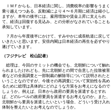
ＩＭＦからも、日本経済に関し、消費税率の影響をうまく
乗り越えつつある、反動減により４〜６月期に経済は縮小し
ますが、本年の後半には、雇用増加や賃金上昇に支えられ
て、経済は回復する見込み、との分析がなされていることも
承知しています。
７月から年度後半にかけて、すみやかに成長軌道に戻して
いきたいと思います。安倍内閣は日本経済の再生を必ずやり
遂げていきます。
（フジテレビ 松山記者）
総理は、今回のサミットの機会でも、北朝鮮について触れ
られましたけれども、先に北朝鮮との間で合意した拉致被害
者などの全面調査と一部制裁の解除等について説明されたと
いうことなのですが、今後その再調査について実効性を高め
るために総理は具体的にどのような方策をお考えになるので
しょうか。例えば、日本から政府の要員を派遣するとすれ
ば、どのレベルの政府要員を派遣するお考えなのか。また、
北朝鮮から要員を派遣したいという場合、どういう受け入れ
体制を整えたいとお考えなのでしょうか。