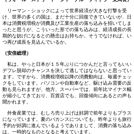
リーマン・ショックによって世界経済が大きな打撃を受
け、世界の多くの国は、まだ十分に回復できていないが、日
本は消費税増税が消費及び工業生産の落ち込みを招いてしま
ったと思うが、こういった形での落ち込みは、経済成長の長
期的な妨げになるとの懸念はお持ちか。そうでなければ、い
つ再び成長を見込んでいるか。
（安倍総理）
私は、やっと日本が１５年ぶりにつかんだと言ってもいい
デフレ脱却のチャンスを決して逃してはならないと思ってい
ます。ですから、消費税増税以降の消費動向は、毎週チェッ
クをしています。パソコンや自動車など、駆け込み需要の反
動も見られますが、他方、スーパーでは、前年比マイナス幅
が縮小してきており、百貨店でも、回復傾向にあるとの声も
聞かれます。
外食産業では、むしろ売り上げは好調で前年よりもプラス
になっています。夏のバカンスについても、昨年よりも旅行
予約が好調に進んでいるようでありまして、消費の落ち込み
は、一時的なものとなると考えています。