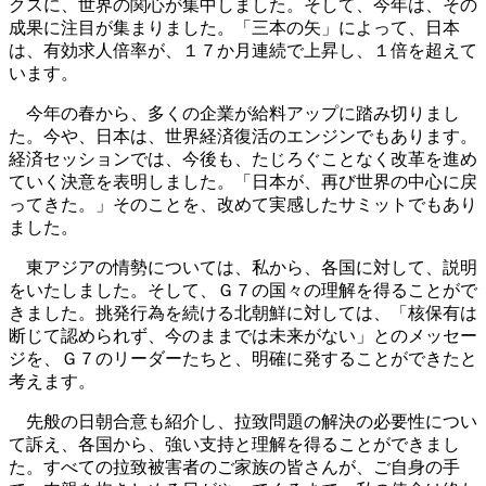
クスに、世界の関心が集中しました。そして、今年は、その
成果に注目が集まりました。「三本の矢」によって、日本
は、有効求人倍率が、１７か月連続で上昇し、１倍を超えて
います。
今年の春から、多くの企業が給料アップに踏み切りまし
た。今や、日本は、世界経済復活のエンジンでもあります。
経済セッションでは、今後も、たじろぐことなく改革を進め
ていく決意を表明しました。「日本が、再び世界の中心に戻
ってきた。」そのことを、改めて実感したサミットでもあり
ました。
東アジアの情勢については、私から、各国に対して、説明
をいたしました。そして、Ｇ７の国々の理解を得ることがで
きました。挑発行為を続ける北朝鮮に対しては、「核保有は
断じて認められず、今のままでは未来がない」とのメッセー
ジを、Ｇ７のリーダーたちと、明確に発することができたと
考えます。
先般の日朝合意も紹介し、拉致問題の解決の必要性につい
て訴え、各国から、強い支持と理解を得ることができまし
た。すべての拉致被害者のご家族の皆さんが、ご自身の手