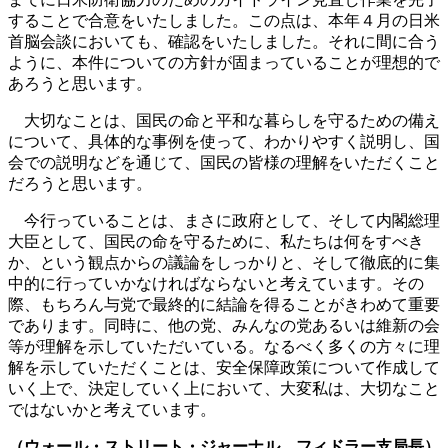
することで合意をいたしました。この点は、本年４月の日米
首脳会談においても、確認をいたしました。それに間に合う
ように、本件についての方針が固まっていることが理想的で
あろうと思います。
大切なことは、国民の命と平和な暮らしを守るための備え
について、具体的な事例を使って、わかりやすく説明し、国
会での説明などを通じて、国民の皆様の理解をいただくこと
だろうと思います。
今行っていることは、まさに政府として、そして内閣総理
大臣として、国民の命を守るために、私たちは何をすべき
か、という観点からの議論をしっかりと、そして徹底的に集
中的に行っていかなければならないと考えています。その
際、もちろん与党で最終的に結論を得ることがきわめて重要
であります。同時に、他の党、みんなの党あるいは維新の会
等が理解を示していただいている。なるべく多くの方々に理
解を示していただくことは、安全保障政策について作成して
いく上で、決定していく上において、大変私は、大切なこと
ではないかと考えています。
（ウォール・ストリート・ジャーナル フィドラー支局長）