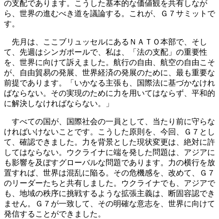
の支配であります。こうした基本的な価値観を共有しなが
ら、世界の進むべき道を議論する。これが、Ｇ７サミットで
す。
先月は、ここブリュッセルにあるＮＡＴＯ本部で、そし
て、先週はシンガポールで、私は、「法の支配」の重要性
を、世界に向けて訴えました。航行の自由、航空の自由こそ
が、自由貿易の発展、世界経済の発展のために、最も重要な
前提であります。「いかなる主張も、国際法に基づかなけれ
ばならない。その実現のために力を用いてはならず、平和的
に解決しなければならない。」
すべての国が、国際社会の一員として、当たり前に守らな
ければいけないことです。こうした原則を、今回、Ｇ７とし
て、確認できました。力を背景とした現状変更は、絶対に許
してはならない。ウクライナに端を発した問題は、アジアに
も影響を及ぼすグローバルな問題であります。力の横行を放
置すれば、世界は混乱に陥る。その危機感を、改めて、Ｇ７
のリーダーたちと共有しました。ウクライナでも、アジアで
も、地域の秩序に挑戦するような拡張主義は、断固容認でき
ません。Ｇ７が一致して、その明確な意志を、世界に向けて
発信することができました。