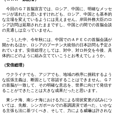
今回のＧ７首脳宣言では、ロシア、中国に、明確なメッセ
ージが送れたと思いますけれども、ロシア、中国とも基本的
な立場を変えているようには見えません。岸田外務大臣のロ
シア訪問は延期されたままですし、中国との間での首脳会談
の見通しは立っていません。
こうした中、今年秋には、中国でのＡＰＥＣの首脳会議が
開かれるほか、ロシアのプーチン大統領の日本訪問も予定さ
れています。安倍総理としては、対中、対ロ外交を今後、具
体的にどのように組み立てていこうとお考えでしょうか。
（安倍総理）
ウクライナでも、アジアでも、地域の秩序に挑戦するよう
な拡張主義は、断固として容認することはできません。Ｇ７
の首脳が一致して、その明確な意志を、世界に向けて発信す
ることができたことは大きな成果だったと思います。
東シナ海、南シナ海における力による現状変更の試みにつ
いては、先般、シンガポールでの基調講演で述べた、いかな
る主張も法に基づくべき、そして、力による威嚇は許されな