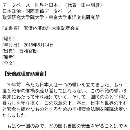
データベース「世界と日本」（代表：田中明彦）
日本政治・国際関係データベース
政策研究大学院大学・東京大学東洋文化研究所
[文書名] 安倍内閣総理大臣記者会見
[場所]
[年月日] 2015年5月14日
[出典] 首相官邸
[備考]
[全文]
【安倍総理冒頭発言】
70年前、私たち日本人は一つの誓いを立てました。もう二
度と戦争の惨禍を繰り返してはならない。この不戦の誓いを
将来にわたって守り続けていく。そして、国民の命と平和な
暮らしを守り抜く。この決意の下、本日、日本と世界の平和
と安全を確かなものとするための平和安全法制を閣議決定い
たしました。
もはや一国のみで、どの国も自国の安全を守ることはでき