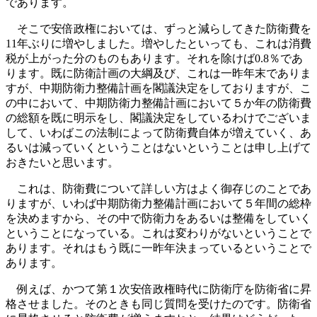
であります。
そこで安倍政権においては、ずっと減らしてきた防衛費を
11年ぶりに増やしました。増やしたといっても、これは消費
税が上がった分のものもあります。それを除けば0.8％であ
ります。既に防衛計画の大綱及び、これは一昨年末でありま
すが、中期防衛力整備計画を閣議決定をしておりますが、こ
の中において、中期防衛力整備計画において５か年の防衛費
の総額を既に明示をし、閣議決定をしているわけでございま
して、いわばこの法制によって防衛費自体が増えていく、あ
るいは減っていくということはないということは申し上げて
おきたいと思います。
これは、防衛費について詳しい方はよく御存じのことであ
りますが、いわば中期防衛力整備計画において５年間の総枠
を決めますから、その中で防衛力をあるいは整備をしていく
ということになっている。これは変わりがないということで
あります。それはもう既に一昨年決まっているということで
あります。
例えば、かつて第１次安倍政権時代に防衛庁を防衛省に昇
格させました。そのときも同じ質問を受けたのです。防衛省