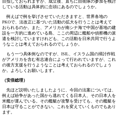
目指しておられますが、成立後、直ちに自衛隊の参加を検討
している活動は具体的に念頭にあるのでしょうか。
例えばで例を挙げさせていただきますと、世界各地の
PKOで、法改正に基づいた活動の拡大を行うことは考えて
おられるのか。また、アメリカが南シナ海で中国が基地の建
設を一方的に進めている島、ここの周辺に艦船や偵察機の派
遣を検討していますけれども、この活動を日米共同で行うよ
うなことは考えておられるのでしょうか。
もう一つ具体例なのですが、ISIL、イスラム国の掃討作戦
がアメリカを含む有志連合によって行われていますが、これ
の後方支援を行うようなことは考えておられるのでしょう
か。よろしくお願いします。
（安倍総理）
先ほど説明いたしましたように、今回の法案については、
例えば紛争があった国から逃れてくる日本人、その日本人を
米艦が運んでいる。その艦艇が攻撃を受けても、その艦艇を
日本は守ることができない。これを変えていくものでもあり
ます。