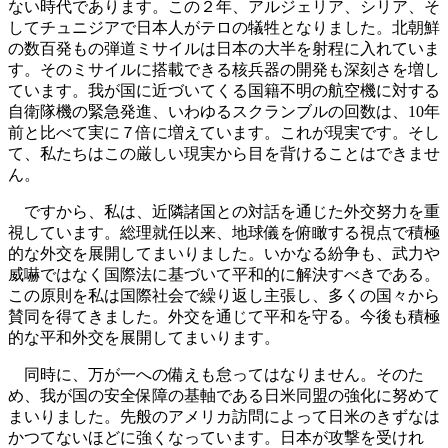
ない時代であります。この２年、アルジェリア、シリア、そ
してチュニジアで日本人がテロの犠牲となりました。北朝鮮
の数百発もの弾道ミサイルは日本の大半を射程に入れていま
す。そのミサイルに搭載できる核兵器の開発も深刻さを増し
ています。我が国に近づいてくる国籍不明の航空機に対する
自衛隊機の緊急発進、いわゆるスクランブルの回数は、10年
前と比べて実に７倍に増えています。これが現実です。そし
て、私たちはこの厳しい現実から目を背けることはできませ
ん。
ですから、私は、近隣諸国との対話を通じた外交努力を重
視しています。総理就任以来、地球儀を俯瞰する視点で積極
的な外交を展開してまいりました。いかなる紛争も、武力や
威嚇ではなく国際法に基づいて平和的に解決すべきである。
この原則を私は国際社会で繰り返し主張し、多くの国々から
賛同を得てきました。外交を通じて平和を守る。今後も積極
的な平和外交を展開してまいります。
同時に、万が一への備えも怠ってはなりません。そのた
め、我が国の安全保障の基軸である日米同盟の強化に努めて
まいりました。先般のアメリカ訪問によって日米のきずなは
かつてないほどに強くなっています。日本が攻撃を受けれ