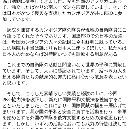
協力活動に従事してきました。今も灼熱のアフリカにあっ
て、独立したばかりの南スーダンを応援しています。そこで
は日本がかつて復興を支援したカンボジアが共にPKOに参
加しています。
病院を運営するカンボジア隊の隊長が現地の自衛隊員にこ
う語ってくれたそうであります。国連PKOでの日本の活躍
は、母国カンボジアの人々の記憶に今も鮮明に残っている。
この病院も本当は誰よりも日本人に使ってほしい。私たちは
日本人のためならば24時間いつでも診療する用意がある。
これまでの自衛隊の活動は間違いなく世界の平和に貢献し
ています。そして、大いに感謝されています。延べ５万人を
超える隊員たちの献身的な努力に私は心から敬意を表したい
と思います。
そして、こうした素晴らしい実績と経験の上に、今回
PKO協力法を改正し、新たに国際平和支援法を整備するこ
とといたしました。これにより、国際貢献の幅を一層広げて
まいります。我が国の平和と安全に資する活動を行う、米軍
を始めとする外国の軍隊を後方支援するための法改正も行い
ます。しかし、いずれの活動においても武力の行使は決して