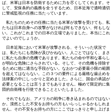
ば、米軍は日本を防衛するために力を尽くしてくれます。そ
して、安保条約の義務を全うするため、日本近海で適時適切
に警戒監視の任務に当たっています。
私たちのためその任務に当たる米軍が攻撃を受けても、私
たちは日本自身への攻撃がなければ何もできない、何もしな
い。これがこれまでの日本の立場でありました。本当にこれ
でよいのでしょうか。
日本近海において米軍が攻撃される、そういった状況で
は、私たちにも危険が及びかねない。人ごとではなく、まさ
に私たち自身の危機であります。私たちの命や平和な暮らし
が明白な危険にさらされている。そして、その危機を排除す
るために他に適当な手段がない。なおかつ必要最小限の範囲
を超えてはならない。この３つの要件による厳格な歯止めを
法律案の中にしっかりと定めました。さらに、国会の承認が
必要となることは言うまでもありません。極めて限定的に集
団的自衛権を行使できることといたしました。
それでもなお、アメリカの戦争に巻き込まれるのではない
か。漠然とした不安をお持ちの方もいらっしゃるかもしれま
せん。その不安をお持ちの方にここではっきりと申し上げま