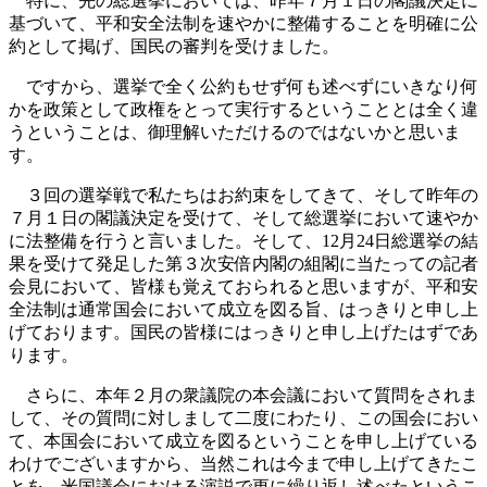
特に、先の総選挙においては、昨年７月１日の閣議決定に
基づいて、平和安全法制を速やかに整備することを明確に公
約として掲げ、国民の審判を受けました。
ですから、選挙で全く公約もせず何も述べずにいきなり何
かを政策として政権をとって実行するということとは全く違
うということは、御理解いただけるのではないかと思いま
す。
３回の選挙戦で私たちはお約束をしてきて、そして昨年の
７月１日の閣議決定を受けて、そして総選挙において速やか
に法整備を行うと言いました。そして、12月24日総選挙の結
果を受けて発足した第３次安倍内閣の組閣に当たっての記者
会見において、皆様も覚えておられると思いますが、平和安
全法制は通常国会において成立を図る旨、はっきりと申し上
げております。国民の皆様にはっきりと申し上げたはずであ
ります。
さらに、本年２月の衆議院の本会議において質問をされま
して、その質問に対しまして二度にわたり、この国会におい
て、本国会において成立を図るということを申し上げている
わけでございますから、当然これは今まで申し上げてきたこ
とを、米国議会における演説で更に繰り返し述べたというこ