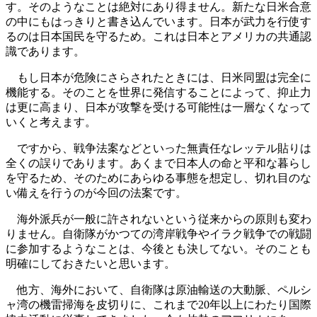
す。そのようなことは絶対にあり得ません。新たな日米合意
の中にもはっきりと書き込んでいます。日本が武力を行使す
るのは日本国民を守るため。これは日本とアメリカの共通認
識であります。
もし日本が危険にさらされたときには、日米同盟は完全に
機能する。そのことを世界に発信することによって、抑止力
は更に高まり、日本が攻撃を受ける可能性は一層なくなって
いくと考えます。
ですから、戦争法案などといった無責任なレッテル貼りは
全くの誤りであります。あくまで日本人の命と平和な暮らし
を守るため、そのためにあらゆる事態を想定し、切れ目のな
い備えを行うのが今回の法案です。
海外派兵が一般に許されないという従来からの原則も変わ
りません。自衛隊がかつての湾岸戦争やイラク戦争での戦闘
に参加するようなことは、今後とも決してない。そのことも
明確にしておきたいと思います。
他方、海外において、自衛隊は原油輸送の大動脈、ペルシ
ャ湾の機雷掃海を皮切りに、これまで20年以上にわたり国際