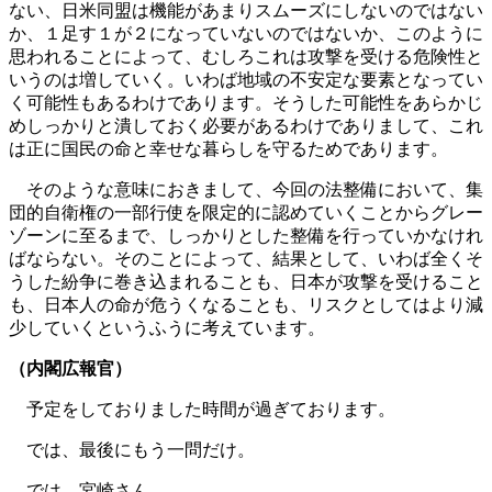
ない、日米同盟は機能があまりスムーズにしないのではない
か、１足す１が２になっていないのではないか、このように
思われることによって、むしろこれは攻撃を受ける危険性と
いうのは増していく。いわば地域の不安定な要素となってい
く可能性もあるわけであります。そうした可能性をあらかじ
めしっかりと潰しておく必要があるわけでありまして、これ
は正に国民の命と幸せな暮らしを守るためであります。
そのような意味におきまして、今回の法整備において、集
団的自衛権の一部行使を限定的に認めていくことからグレー
ゾーンに至るまで、しっかりとした整備を行っていかなけれ
ばならない。そのことによって、結果として、いわば全くそ
うした紛争に巻き込まれることも、日本が攻撃を受けること
も、日本人の命が危うくなることも、リスクとしてはより減
少していくというふうに考えています。
（内閣広報官）
予定をしておりました時間が過ぎております。
では、最後にもう一問だけ。
では、宮崎さん。