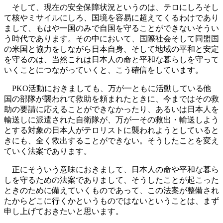
そして、現在の安全保障状況というのは、テロにしろそし
て核やミサイルにしろ、国境を容易に超えてくるわけであり
まして、もはや一国のみで自国を守ることができないそうい
う時代であります。その中において、国際社会そして同盟国
の米国と協力をしながら日本自身、そして地域の平和と安定
を守るのは、当然これは日本人の命と平和な暮らしを守って
いくことにつながっていくと、こう確信をしています。
PKO活動におきましても、万が一ともに活動している他
国の部隊が襲われて救助を頼まれたときに、今まではその救
助の要請に応えることができなかったり、あるいは日本人を
輸送しに派遣された自衛隊が、万が一その救出・輸送しよう
とする対象の日本人がテロリストに襲われようとしていると
きにも、全く救出することができない。そうしたことを変え
ていく法案であります。
正にそういう意味におきまして、日本人の命や平和な暮ら
しを守るための法案でありまして、そうしたことが起こった
ときのために備えていくものであって、この法案が整備され
たからどこに行くかというものではないということは、まず
申し上げておきたいと思います。