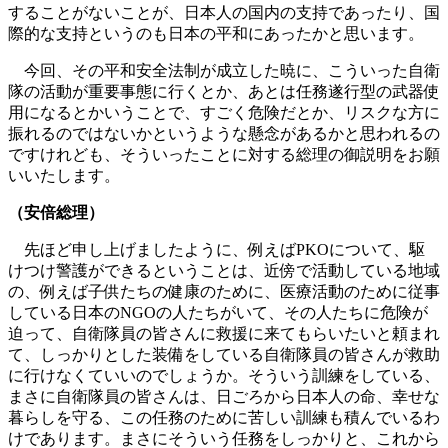
することがないことが、日本人の国内の支持であったり、国
際的な支持というのも日本の平和にあったかと思います。
今回、その平和安全法制が成立した暁に、こういった自衛
隊の活動が重要事態に行くとか、あとは任務遂行型の武器使
用になるとかいうことで、すごく危険だとか、リスクな方に
振れるのではないかというような懸念があるかと思われるの
ですけれども、そういったことに対する総理の御説明をお願
いいたします。
（安倍総理）
先ほど申し上げましたように、例えばPKOについて、駆
けつけ警護ができるということは、近傍で活動している地域
の、例えば子供たちの健康のために、医療活動のために従事
している日本のNGOの人たちがいて、その人たちに危険が
迫って、自衛隊員の皆さんに救援に来てもらいたいと頼まれ
て、しっかりとした装備をしている自衛隊員の皆さんが救助
に行けなくていいのでしょうか。そういう訓練をしている、
まさに自衛隊員の皆さんは、日ごろから日本人の命、幸せな
暮らしを守る、この任務のために苦しい訓練も積んでいるわ
けであります。まさにそういう任務をしっかりと、これから