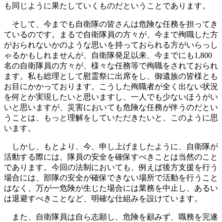
も同じように果たしていくものだということであります。
そして、今までも自衛隊の皆さんは危険な任務を担ってき
ているのです。まるで自衛隊員の方々が、今まで殉職した方
がおられないかのような思いを持っておられる方がいらっし
ゃるかもしれませんが、自衛隊発足以来、今までにも1,800
名の自衛隊員の方々が、様々な任務等で殉職をされておられ
ます。私も総理として慰霊祭に出席をし、御遺族の皆様とも
お目にかかっております。こうした殉職者が全く出ない状況
を何とか実現したいと思いますし、一人でも少ないほうがい
いと思いますが、災害においても危険な任務が伴うのだとい
うことは、もっと理解をしていただきたいと、このように思
います。
しかし、もとより、今、申し上げましたように、自衛隊が
活動する際には、隊員の安全を確保すべきことは当然のこと
であります。今回の法制においても、例えば後方支援を行う
場合には、部隊の安全が確保できない場所で活動を行うこと
はなく、万が一危険が生じた場合には業務を中止し、あるい
は退避すべきことなど、明確な仕組みを設けています。
また、自衛隊員は自ら志願し、危険を顧みず、職務を完遂