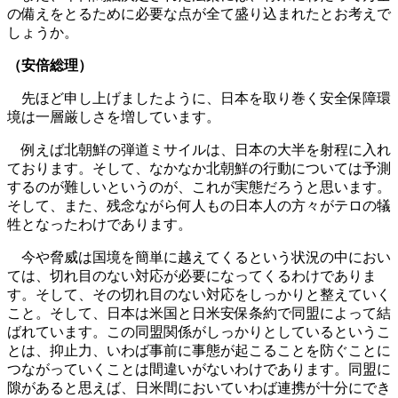
の備えをとるために必要な点が全て盛り込まれたとお考えで
しょうか。
（安倍総理）
先ほど申し上げましたように、日本を取り巻く安全保障環
境は一層厳しさを増しています。
例えば北朝鮮の弾道ミサイルは、日本の大半を射程に入れ
ております。そして、なかなか北朝鮮の行動については予測
するのが難しいというのが、これが実態だろうと思います。
そして、また、残念ながら何人もの日本人の方々がテロの犠
牲となったわけであります。
今や脅威は国境を簡単に越えてくるという状況の中におい
ては、切れ目のない対応が必要になってくるわけでありま
す。そして、その切れ目のない対応をしっかりと整えていく
こと。そして、日本は米国と日米安保条約で同盟によって結
ばれています。この同盟関係がしっかりとしているというこ
とは、抑止力、いわば事前に事態が起こることを防ぐことに
つながっていくことは間違いがないわけであります。同盟に
隙があると思えば、日米間においていわば連携が十分にでき