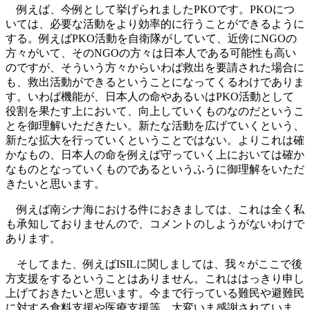
例えば、今例として挙げられましたPKOです。PKOにつ
いては、必要な活動をより効率的に行うことができるように
する。例えばPKO活動を自衛隊がしていて、近傍にNGOの
方々がいて、そのNGOの方々は日本人である可能性も高い
のですが、そういう方々からいわば救出を要請された場合に
も、救出活動ができるということになってくるわけでありま
す。いわば機能が、日本人の命やあるいはPKO活動として
役割を果たす上において、向上していくものなのだというこ
とを御理解いただきたい。新たな活動を広げていくという、
新たな拡大を行っていくということではない。よりこれは確
かなもの、日本人の命を例えば守っていく上においては確か
なものとなっていくものであるというふうに御理解をいただ
きたいと思います。
例えば南シナ海における件におきましては、これは全く私
も承知しておりませんので、コメントのしようがないわけで
あります。
そしてまた、例えばISILに関しましては、我々がここで後
方支援をするということはありません。これははっきり申し
上げておきたいと思います。今まで行っている難民や避難民
に対する食料支援や医療支援等、大変いま感謝されていま