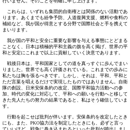
行いません。そのことを明確に申し上げます。
これらは、いずれも集団的自衛権とは関係のない活動であ
ります。あくまでも紛争予防、人道復興支援、燃料や食料の
補給など、我が国が得意とする分野で国際社会と手を携えて
まいります。
我が国の平和と安全に重要な影響を与える事態にとどまる
ことなく、日本は積極的平和主義の旗を高く掲げ、世界の平
和と安定にこれまで以上に貢献していく決意であります。
戦後日本は、平和国家としての道を真っすぐに歩んでまい
りました。世界でも高く評価されている。これまでの歩みに
私たちは胸を張るべきです。しかし、それは、平和、平和と
ただ言葉を唱えるだけで実現したものではありません。自衛
隊の創設、日米安保条約の改定、国際平和協力活動への参
加、時代の変化に対応して、平和への願いを行動へと移して
きた先人たちの努力の結果であると、私はそう確信していま
す。
行動を起こせば批判が伴います。安保条約を改定したとき
にも、また、PKO協力法を制定したときにも、必ずと言っ
ていいほど、戦争に巻き込まれるといった批判が噴出しまし